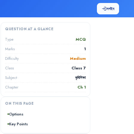
লগইন
login
QUESTION AT A GLANCE
MCQ
Type
1
Marks
Medium
Difficulty
Class 7
Class
কৃষিশিক্ষা
Subject
Ch
1
Chapter
ON THIS PAGE
Options
Key Points