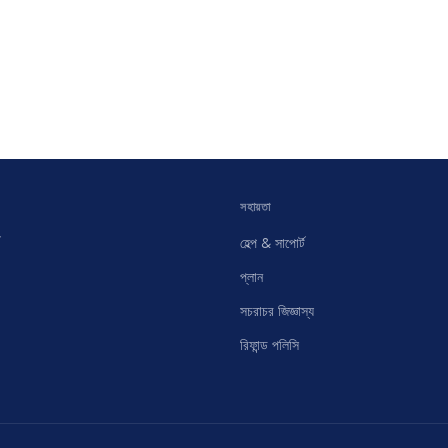
সহায়তা
হেল্প & সাপোর্ট
প্লান
সচরাচর জিজ্ঞাস্য
রিফান্ড পলিসি