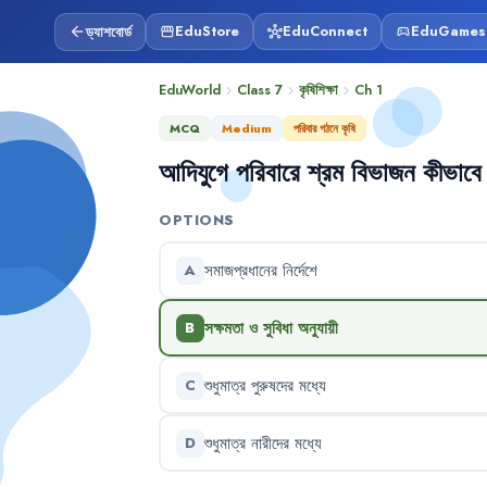
ড্যাশবোর্ড
EduStore
EduConnect
EduGames
arrow_back
storefront
hub
sports_esports
EduWorld
Class 7
কৃষিশিক্ষা
Ch
1
chevron_right
chevron_right
chevron_right
MCQ
Medium
পরিবার গঠনে কৃষি
আদিযুগে
পরিবারে
শ্রম
বিভাজন
কীভাবে
OPTIONS
সমাজপ্রধানের
নির্দেশে
A
সক্ষমতা
ও
সুবিধা
অনুযায়ী
B
শুধুমাত্র
পুরুষদের
মধ্যে
C
শুধুমাত্র
নারীদের
মধ্যে
D