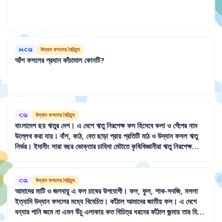
MCQ
উদ্যান ফসলের বৈচিত্র্য
আঁশ
ফসলের
প্রধান
কাঁচামাল
কোনটি
?
CQ
উদ্যান ফসলের বৈচিত্র্য
বাংলাদেশ
ছয়
ঋতুর
দেশ
।
এ
দেশে
ঋতু
নিরপেক্ষ
ফল
হিসেবে
কলা
ও
পেঁপের
নাম
উল্লেখ
করা
যায়
।
বাঁশ
,
কাঠ
,
বেত
ছাড়া
প্রায়
প্রতিটি
মাঠ
ও
উদ্যান
ফসল
ঋতু
নির্ভর
।
ইদানীং
সারা
বছর
ভোক্তার
চাহিদা
মেটাতে
কৃষিবিজ্ঞানীরা
ঋতু
নিরপেক্ষ
ফসলের
জাত
উদ্ভাবনে
গবেষণা
চালাচ্ছেন
।
CQ
উদ্যান ফসলের বৈচিত্র্য
আমাদের
মাটি
ও
জলবায়ু
এ
ফল
চাষের
উপযোগী
।
ফল
,
ফুল
,
শাক-সবজি
,
মসলা
ইত্যাদি
উদ্যান
ফসলের
মধ্যে
বিবেচিত
।
কাঁঠাল
আমাদের
জাতীয়
ফল
।
এ
দেশে
বন্যার
পানি
জমে
না
এমন
উঁচু
এলাকায়
কত
বিচিত্র
ধরনের
কাঁঠাল
জন্মায়
তার
হিসাব