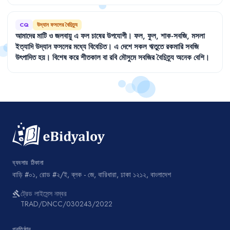
এখনো
করা
হয়নি
।
CQ
উদ্যান ফসলের বৈচিত্র্য
আমাদের
মাটি
ও
জলবায়ু
এ
ফল
চাষের
উপযোগী
।
ফল
,
ফুল
,
শাক-সবজি
,
মসলা
ইত্যাদি
উদ্যান
ফসলের
মধ্যে
বিবেচিত
।
এ
দেশে
সকল
ঋতুতে
রকমারি
সবজি
উৎপাদিত
হয়
।
বিশেষ
করে
শীতকাল
বা
রবি
মৌসুমে
সবজির
বৈচিত্র্য
অনেক
বেশি
।
ব্যবসার ঠিকানা
বাড়ি #০১, রোড #২/ই, ব্লক - জে, বারিধারা, ঢাকা ১২১২, বাংলাদেশ
ট্রেড লাইসেন্স নম্বর
gavel
TRAD/DNCC/030243/2022
প্রতিষ্ঠান