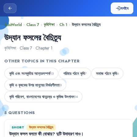
লগইন
arrow_back
login
EduWorld
Class 7
কৃষিশিক্ষা
Ch 1
উদ্যান ফসলের বৈচিত্র্য
chevron_right
chevron_right
chevron_right
chevron_right
উদ্যান ফসলের বৈচিত্র্য
কৃষিশিক্ষা · Class 7 · Chapter 1
OTHER TOPICS IN THIS CHAPTER
কৃষি এবং সংস্কৃতির আন্তঃসম্পর্ক
পরিবার গঠনে কৃষি
সমাজ গঠনে কৃষি
13
7
6
কৃষি ও কৃষকের উপর মানুষের নির্ভরশীলতা
3
কৃষি পরিবেশ, বাংলাদেশের ঋতুচক্র ও কৃষিজ উৎপাদন
14
5 QUESTIONS
SHORT
উদ্যান ফসলের বৈচিত্র্য
উদ্যান
ফসল
বলতে
কী
বোঝায়
?
দুটি
উদাহরণ
দাও
।