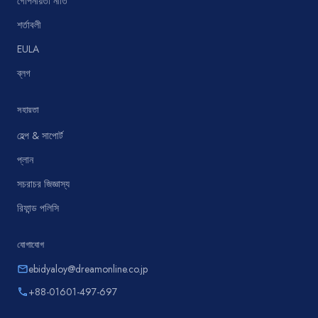
গোপনীয়তা নীতি
শর্তাবলী
EULA
ব্লগ
সহায়তা
হেল্প & সাপোর্ট
প্লান
সচরাচর জিজ্ঞাস্য
রিফান্ড পলিসি
যোগাযোগ
ebidyaloy@dreamonline.co.jp
email
+88-01601-497-697
phone