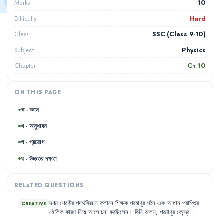
10
Marks
Hard
Difficulty
SSC (Class 9-10)
Class
Physics
Subject
Ch
10
Chapter
ON THIS PAGE
ক · জ্ঞান
খ · অনুধাবন
গ · প্রয়োগ
ঘ · উচ্চতর দক্ষতা
RELATED QUESTIONS
দশম
শ্রেণীর
পদার্থবিজ্ঞান
ক্লাসে
শিক্ষক
পরমাণুর
গঠন
এবং
আধান
প্রাপ্তির
CREATIVE
মৌলিক
কারণ
নিয়ে
আলোচনা
করছিলেন
।
তিনি
বলেন
,
পরমাণুর
কেন্দ্রে