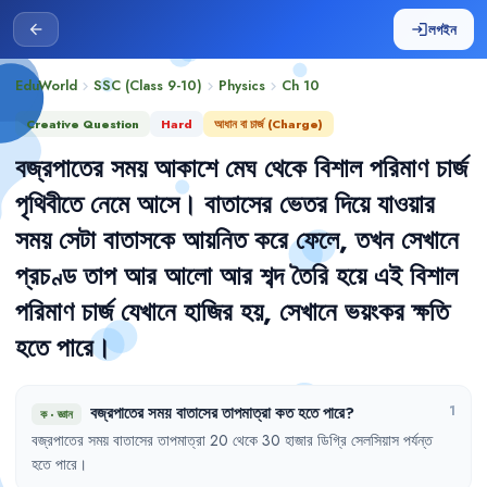
লগইন
arrow_back
login
EduWorld
SSC (Class 9-10)
Physics
Ch
10
chevron_right
chevron_right
chevron_right
Creative Question
Hard
আধান বা চার্জ (Charge)
বজ্রপাতের
সময়
আকাশে
মেঘ
থেকে
বিশাল
পরিমাণ
চার্জ
পৃথিবীতে
নেমে
আসে
।
বাতাসের
ভেতর
দিয়ে
যাওয়ার
সময়
সেটা
বাতাসকে
আয়নিত
করে
ফেলে
,
তখন
সেখানে
প্রচণ্ড
তাপ
আর
আলো
আর
শব্দ
তৈরি
হয়ে
এই
বিশাল
পরিমাণ
চার্জ
যেখানে
হাজির
হয়
,
সেখানে
ভয়ংকর
ক্ষতি
হতে
পারে
।
বজ্রপাতের
সময়
বাতাসের
তাপমাত্রা
কত
হতে
পারে
?
1
ক
·
জ্ঞান
বজ্রপাতের
সময়
বাতাসের
তাপমাত্রা
20 
থেকে
30 
হাজার
ডিগ্রি
সেলসিয়াস
পর্যন্ত
হতে
পারে
।