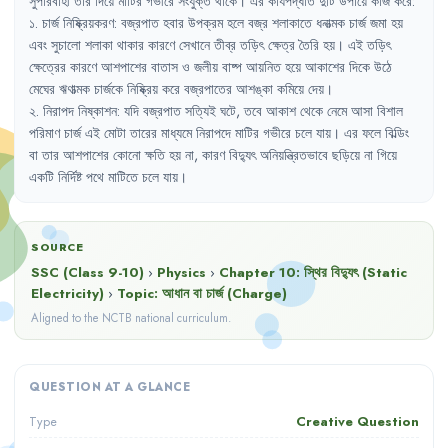
সুপরিবাহী
তার
দিয়ে
মাটির
গভীরে
সংযুক্ত
থাকে
।
এর
কার্যপদ্ধতি
দুটি
উপায়ে
কাজ
করে
:
১.
চার্জ
নিষ্ক্রিয়করণ
:
বজ্রপাত
হবার
উপক্রম
হলে
বজ্র
শলাকাতে
ধনাত্মক
চার্জ
জমা
হয়
এবং
সুচালো
শলাকা
থাকার
কারণে
সেখানে
তীব্র
তড়িৎ
ক্ষেত্র
তৈরি
হয়
।
এই
তড়িৎ
ক্ষেত্রের
কারণে
আশপাশের
বাতাস
ও
জলীয়
বাষ্প
আয়নিত
হয়ে
আকাশের
দিকে
উঠে
মেঘের
ঋণাত্মক
চার্জকে
নিষ্ক্রিয়
করে
বজ্রপাতের
আশঙ্কা
কমিয়ে
দেয়
।
২.
নিরাপদ
নিষ্কাশন
:
যদি
বজ্রপাত
সত্যিই
ঘটে
,
তবে
আকাশ
থেকে
নেমে
আসা
বিশাল
পরিমাণ
চার্জ
এই
মোটা
তারের
মাধ্যমে
নিরাপদে
মাটির
গভীরে
চলে
যায়
।
এর
ফলে
বিল্ডিং
বা
তার
আশপাশের
কোনো
ক্ষতি
হয়
না
,
কারণ
বিদ্যুৎ
অনিয়ন্ত্রিতভাবে
ছড়িয়ে
না
গিয়ে
একটি
নির্দিষ্ট
পথে
মাটিতে
চলে
যায়
।
SOURCE
SSC (Class 9-10)
›
Physics
›
Chapter
10
:
স্থির বিদ্যুৎ (Static
Electricity)
›
Topic:
আধান বা চার্জ (Charge)
Aligned to the NCTB national curriculum.
QUESTION AT A GLANCE
Creative Question
Type