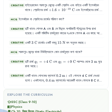
প্রোটন
ও
নিউট্রন
থাকে
এবং
বাইরে
ইলেকট্রন
বিচরণ
করে
।
হাইড্রোজেন পরমাণুর কেন্দ্রে একটি প্রোটন এবং বাইরে একটি ইলেকট্রন
CREATIVE
−
19
+1.6 \times
+
1.6
×
1
0
C
-1.6 \t
থাকে। প্রোটনের চার্জ
এবং ইলেকট্রনের চার্জ
−
19
10^{-19}\text{
10^{-1
−
1.6
×
1
0
C
। নিউক্লিয়াস থেকে ইলেকট্রনের কক্ষপথের দূরত্ব
C}
C}
−
8
ইলেকট্রন
0.5 \times
0.5
বা
×
প্রোটনের
1
0
m
চার্জের
পরিমাণ
কত
?
।
MCQ
10^{-8}\text{
m}
দুটি
ধাতব
গোলক
A
এবং
B
কে
বিদ্যুৎ
অপরিবাহী
স্ট্যান্ডের
উপর
রাখা
CREATIVE
হয়েছে
।
একটি
পজিটিভ
চার্জযুক্ত
কাচের
দণ্ডকে
গোলক
A
এর
কাছে
আনা
হলো
,
কিন্তু
স্পর্শ
করানো
হলো
না
।
এরপর
গোলক
A
এবং
B
কে
স্পর্শ
করিয়ে
রাখা
হলো
।
3\text{
3
C
15\text{
15
N
একটি
চার্জের একটি বস্তু
বল অনুভব করছে।
CREATIVE
C}
N}
পরমাণুর
কেন্দ্রে
থাকা
নিউক্লিয়াসে
কোন
চার্জযুক্ত
কণা
থাকে
?
MCQ
q_1 =
=
+
4
C
q_2 =
=
+
9
C
3\text{
3
m
দুটি চার্জ
এবং
পরস্পর থেকে
দূরে
CREATIVE
q
q
1
2
+4\text{
+9\text{
m}
রাখা আছে।
C}
C}
0.2\,\text{m}
0.2
m
একটি
ধাতব
গোলকের
ব্যাসার্ধ
।
এই
গোলকে
4 C
চার্জ
দেওয়া
CREATIVE
0.4\,\text{m}
0.4
m
হলো
।
একইসাথে
,
ব্যাসার্ধের
আরেকটি
ধাতব
গোলকে
8 C
চার্জ
দেওয়া
হলো
।
দুটি
গোলকই
বিদ্যুৎ
অপরিবাহী
স্ট্যান্ডের
উপর
রাখা
আছে
এবং
তারা
পরস্পর
থেকে
যথেষ্ট
দূরে
অবস্থিত
।
EXPLORE THE CURRICULUM
SSC (Class 9-10)
school
Physics
menu_book
Ch
10
:
স্থির বিদ্যুৎ (Static Electricity)
bookmark