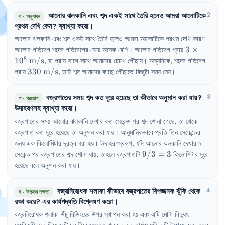
আলোর
ঝলকানি
এবং
শব্দ
একই
সাথে
তৈরি
হলেও
আমরা
আলোটিকে
2
খ
·
অনুধাবন
প্রথম
দেখি
কেন
?
ব্যাখ্যা
করো
।
আলোর ঝলকানি এবং শব্দ একই সাথে তৈরি হলেও আমরা আলোটিকে প্রথম দেখি কারণ 
3 \times 
আলোর গতিবেগ শব্দের গতিবেগের চেয়ে অনেক বেশি। আলোর গতিবেগ প্রায় 
3
×
10^8\text{
8
1
0
m/s
, যা প্রায় সাথে সাথে আমাদের চোখে পৌঁছায়। অন্যদিকে, শব্দের গতিবেগ 
m/s}
330\text{ 
প্রায় 
330
m/s
, তাই শব্দ আমাদের কাছে পৌঁছাতে কিছুটা সময় নেয়।
m/s}
বজ্রপাতের
সময়
শব্দ
কত
দূরে
হয়েছে
তা
কীভাবে
অনুমান
করা
যায়
?
3
গ
·
প্রয়োগ
উদাহরণসহ
ব্যাখ্যা
করো
।
বজ্রপাতের সময় আলোর ঝলকানি দেখার কত সেকেন্ড পর শব্দ শোনা গেছে, তা থেকে 
বজ্রপাত কত দূরে হয়েছে তা অনুমান করা যায়। আনুমানিকভাবে প্রতি তিন সেকেন্ডের 
জন্য এক কিলোমিটার দূরত্ব ধরা হয়। উদাহরণস্বরূপ, যদি আলোর ঝলকানি দেখার ৯ 
9/3 
সেকেন্ড পর বজ্রপাতের শব্দ শোনা যায়, তাহলে বজ্রপাতটি 
9/3
=
3
 কিলোমিটার দূরে 
= 3
হয়েছে বলে অনুমান করা যায়।
বজ্রনিরোধক
শলাকা
কীভাবে
বজ্রপাতের
বিপজ্জনক
ঝুঁকি
থেকে
4
ঘ
·
উচ্চতর দক্ষতা
রক্ষা
করে
?
এর
কার্যপদ্ধতি
বিশ্লেষণ
করো
।
বজ্রনিরোধক
শলাকা
উঁচু
বিল্ডিংয়ের
উপর
স্থাপন
করা
হয়
এবং
এটি
মোটা
বিদ্যুৎ