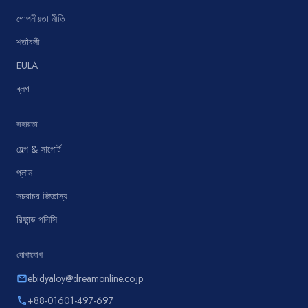
গোপনীয়তা নীতি
শর্তাবলী
EULA
ব্লগ
সহায়তা
হেল্প & সাপোর্ট
প্লান
সচরাচর জিজ্ঞাস্য
রিফান্ড পলিসি
যোগাযোগ
ebidyaloy@dreamonline.co.jp
email
+88-01601-497-697
phone