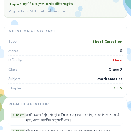
Topic:
বহুরাশিক অনুপাত ও ধারাবাহিক অনুপাত
Aligned to the NCTB national curriculum.
QUESTION AT A GLANCE
Short Question
Type
2
Marks
Hard
Difficulty
Class 7
Class
Mathematics
Subject
Ch
2
Chapter
RELATED QUESTIONS
একটি
বাক্সের
দৈর্ঘ্য
,
প্রস্থ
ও
উচ্চতা
যথাক্রমে
৮
সে.মি.
,
৫
সে.মি.
ও
৬
সে.মি.
SHORT
হলে
,
এদের
বহুরাশিক
অনুপাতটি
লেখ
।