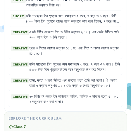
যদি
ক
:
খ
=
৪
:
৫
এবং
খ
:
গ
=
৭
:
১০
হয়
,
তাহলে
ক
:
খ
:
গ
এর
SHORT
ধারাবাহিক
অনুপাত
নির্ণয়
কর
।
কবির
সাহেবের
তিন
পুত্রের
বয়স
যথাক্রমে
৫
বছর
,
৭
বছর
ও
৯
বছর
।
তিনি
SHORT
৪২০০
টাকা
তিন
পুত্রকে
তাদের
বয়স
অনুপাতে
ভাগ
করে
দিলেন
,
৭
বছর
বয়সী
পুত্র
কত
টাকা
পাবে
?
একটি
মিষ্টির
দোকানে
তিল
ও
চিনির
অনুপাত
২
:
৫
।
এক
কেজি
মিষ্টিতে
মোট
CREATIVE
৭০০
গ্রাম
তিল
ও
চিনি
আছে
।
পুত্র
ও
পিতার
বয়সের
অনুপাত
১৫
:
৪১
এবং
পিতা
ও
দাদার
বয়সের
অনুপাত
CREATIVE
৪১
:
৬৫
।
কবির
সাহেবের
তিন
পুত্রের
বয়স
যথাক্রমে
৫
বছর
,
৭
বছর
ও
৯
বছর
।
তিনি
CREATIVE
৪২০০
টাকা
তিন
পুত্রকে
তাদের
বয়স
অনুপাতে
ভাগ
করে
দিলেন
।
তামা
,
দস্তা
ও
রূপা
মিশিয়ে
এক
রকমের
গহনা
তৈরি
করা
হলো
।
ঐ
গহনায়
CREATIVE
তামা
ও
দস্তার
অনুপাত
১
:
২
এবং
দস্তা
ও
রুপার
অনুপাত
৩
:
৫
।
২০
মিটার
কাপড়কে
তিন
ভাইবোন
আরিফ
,
আসিফ
ও
সাফার
মধ্যে
৫
:
৩
:
CREATIVE
২
অনুপাতে
ভাগ
করা
হলো
।
EXPLORE THE CURRICULUM
Class 7
school