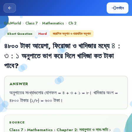
লগইন
arrow_back
login
EduWorld
Class 7
Mathematics
Ch
2
chevron_right
chevron_right
chevron_right
Short Question
Hard
বহুরাশিক অনুপাত ও ধারাবাহিক অনুপাত
৪৮০০ টাকা আয়েশা, ফিরোজা ও খাদিজার মধ্যে 
৪ 
৪
:
৩
:
১
 অনুপাতে ভাগ করে দিলে খাদিজা কত টাকা 
: 
পাবে?
৩ 
: 
১
ANSWER
অনুপাতের
সংখ্যাগুলোর
যোগফল
= 
৪
+ 
৩
+ 
১
= 
৮
।
খাদিজার
অংশ
= 
৪৮০০
টাকার
(১/৮)
= 
৬০০
টাকা
।
SOURCE
Class 7
›
Mathematics
›
Chapter
2
:
সমানুপাত ও লাভ-ক্ষতি
›