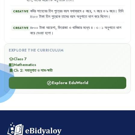
হলে
,
এদের
বহুরাশিক
অনুপাতটি
লেখ
।
কবির
সাহেবের
তিন
পুত্রের
বয়স
যথাক্রমে
৫
বছর
,
৭
বছর
ও
৯
বছর
।
তিনি
CREATIVE
৪২০০
টাকা
তিন
পুত্রকে
তাদের
বয়স
অনুপাতে
ভাগ
করে
দিলেন
।
৪৮০০
টাকা
আয়েশা
,
ফিরোজা
ও
খাদিজার
মধ্যে
৪
:
৩
:
১
অনুপাতে
ভাগ
CREATIVE
করে
দেওয়া
হলো
।
EXPLORE THE CURRICULUM
Class 7
school
Mathematics
menu_book
Ch
2
:
সমানুপাত ও লাভ-ক্ষতি
bookmark
Explore EduWorld
explore