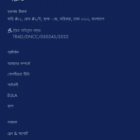
ব্যবসার ঠিকানা
বাড়ি #০১, রোড #২/ই, ব্লক - জে, বারিধারা, ঢাকা ১২১২, বাংলাদেশ
ট্রেড লাইসেন্স নম্বর
gavel
TRAD/DNCC/030243/2022
প্রতিষ্ঠান
আমাদের সম্পর্কে
গোপনীয়তা নীতি
শর্তাবলী
EULA
ব্লগ
সহায়তা
হেল্প & সাপোর্ট