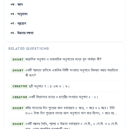
ক · জ্ঞান
খ · অনুধাবন
গ · প্রয়োগ
ঘ · উচ্চতর দক্ষতা
RELATED QUESTIONS
বহুরাশিক
অনুপাত
ও
ধারাবাহিক
অনুপাতের
মধ্যে
মূল
পার্থক্য
কী
?
SHORT
একটি
প্রদত্ত
রাশিকে
একাধিক
নির্দিষ্ট
সংখ্যার
অনুপাতে
বিভক্ত
করার
পদ্ধতিকে
SHORT
কী
বলে
?
৭
৭
:
৫
৮
৮
:
৯
দুটি অনুপাত
এবং
।
CREATIVE
:
:
৫
৯
একটি
বিদ্যালয়ে
ছাত্র
ও
ছাত্রীর
সংখ্যার
অনুপাত
৫
:
৩
।
CREATIVE
কবির
সাহেবের
তিন
পুত্রের
বয়স
যথাক্রমে
৫
বছর
,
৭
বছর
ও
৯
বছর
।
তিনি
SHORT
৪২০০
টাকা
তিন
পুত্রকে
তাদের
বয়স
অনুপাতে
ভাগ
করে
দিলেন
,
৭
বছর
বয়সী
পুত্র
কত
টাকা
পাবে
?
একটি
বাক্সের
দৈর্ঘ্য
,
প্রস্থ
ও
উচ্চতা
যথাক্রমে
৮
সে.মি.
,
৫
সে.মি.
ও
৬
সে.মি.
SHORT