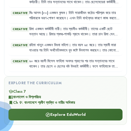
একটু
সঙ্গ
এবং
যত্নের
প্রয়োজন
।
কর্মচারী
।
তিনি
তার
সন্তানদের
সাথে
থাকেন
।
তার
ছেলেমেয়েরা
কর্মজীবী
হওয়ায়
তাকে
দেখাশোনা
করার
জন্য
একজন
গৃহকর্মী
রাখা
হয়েছে
।
গৃহকর্মী
তাকে
ঠিকমতো
খাবার
দেয়
না
এবং
তার
সাথে
খারাপ
ব্যবহার
করে
।
রহমান
মিঃ
আলম
(৮০)
একজন
কৃষক
।
তিনি
সারাজীবন
কঠোর
পরিশ্রম
করে
তার
CREATIVE
সাহেব
মনে
মনে
কষ্ট
পান
কিন্তু
কাউকে
কিছু
বলতে
পারেন
না
।
পরিবারকে
ভরণ-পোষণ
করেছেন
।
এখন
তিনি
বার্ধক্যের
কারণে
কাজ
করতে
পারেন
না
এবং
তার
কোনো
সঞ্চয়ও
নেই
।
তার
ছেলেরা
তাকে
সহযোগিতা
করতে
প্রস্তুত
নয়
এবং
তিনি
প্রায়শই
অনাহারে
থাকেন
।
রিমা
একজন
কর্মজীবী
নারী
।
তার
স্বামীও
কর্মজীবী
।
তাদের
একটি
ছোট
CREATIVE
সন্তান
আছে
।
রিমার
শ্বশুর-শাশুড়ি
গ্রামে
থাকেন
।
তারা
চান
রিমা
যেন
চাকরি
ছেড়ে
দিয়ে
সন্তানের
দেখাশোনা
করে
।
কিন্তু
রিমা
তার
ব্যক্তিগত
স্বাধীনতা
এবং
কর্মজীবনের
অধিকারকে
গুরুত্ব
দেয়
।
রহিমা
খাতুন
একজন
বিধবা
মহিলা
।
তার
বয়স
৬৫
বছর
।
তার
স্বামী
মারা
CREATIVE
যাওয়ার
পর
তিনি
অর্থনৈতিকভাবে
খুব
কষ্টে
দিনযাপন
করছেন
।
তার
কোনো
সন্তান
নেই
যে
তাকে
দেখাশোনা
করবে
।
তিনি
একসময়
খুব
সক্রিয়
ছিলেন
,
কিন্তু
এখন
বার্ধক্যের
কারণে
শারীরিক
শক্তি
কমে
যাওয়ায়
কোনো
কাজ
৬০
বছর
বয়সী
মিসেস
ফাহিমা
অবসর
গ্রহণের
পর
তার
সন্তানদের
সাথে
CREATIVE
করতে
পারেন
না
।
তিনি
প্রায়ই
অসুস্থ
থাকেন
এবং
প্রয়োজনীয়
ঔষধ
কেনার
থাকেন
।
তার
ছেলে
ও
ছেলের
বউ
উভয়ই
কর্মজীবী
।
ফলে
ফাহিমাকে
তাদের
সামর্থ্যও
তার
নেই
।
শিশুদের
দেখাশোনা
,
স্কুলে
পৌঁছানো
এবং
বাজারঘাটের
দায়িত্ব
পালন
করতে
হয়
।
এই
বয়সে
এসব
কাজ
করা
তার
পক্ষে
কঠিন
হয়ে
পড়েছে
এবং
তিনি
প্রায়শই
অসুস্থ
থাকেন
,
কিন্তু
প্রয়োজনীয়
চিকিৎসা
সুবিধা
পান
না
।
EXPLORE THE CURRICULUM
Class 7
school
বাংলাদেশ ও বিশ্বপরিচয়
menu_book
Ch
9
:
বাংলাদেশে প্রবীণ ব্যক্তি ও নারীর অধিকার
bookmark
Explore EduWorld
explore