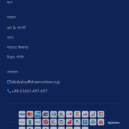
ব্লগ
সহায়তা
হেল্প & সাপোর্ট
প্লান
সচরাচর জিজ্ঞাস্য
রিফান্ড পলিসি
যোগাযোগ
ebidyaloy@dreamonline.co.jp
email
+88-01601-497-697
phone