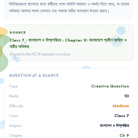
ইউনিয়নগুলো
রাশেদার
মতো
কর্মীদের
পক্ষে
আইনি
সহায়তা
ও
সমর্থন
দিতে
পারে
,
যা
তাদের
অধিকার
আদায়ে
সাহস
যোগাবে
এবং
সমাজে
নারীর
অবস্থান
উন্নত
করবে
।
SOURCE
Class 7
›
বাংলাদেশ ও বিশ্বপরিচয়
›
Chapter
9
:
বাংলাদেশে প্রবীণ ব্যক্তি ও
নারীর অধিকার
Aligned to the NCTB national curriculum.
QUESTION AT A GLANCE
Creative Question
Type
10
Marks
Medium
Difficulty
Class 7
Class
বাংলাদেশ ও বিশ্বপরিচয়
Subject
Ch
9
Chapter