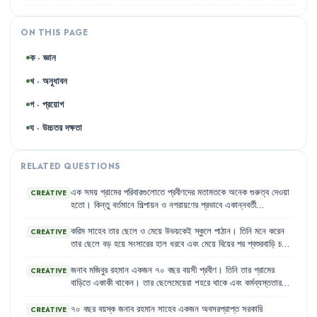
ON THIS PAGE
ক · জ্ঞান
খ · অনুধাবন
গ · প্রয়োগ
ঘ · উচ্চতর দক্ষতা
RELATED QUESTIONS
এক
সময়
গ্রামের
পরিবারগুলোতে
প্রবীণদের
মতামতকে
অনেক
গুরুত্ব
দেওয়া
CREATIVE
হতো
।
কিন্তু
বর্তমানে
শিল্পায়ন
ও
নগরায়ণের
প্রভাবে
একান্নবর্তী
পরিবারগুলো
ভেঙে
ছোটো
পরিবারে
পরিণত
হচ্ছে
।
এর
ফলে
প্রবীণদের
মতামতকে
আর
আগের
মতো
গুরুত্ব
দেওয়া
হয়
না
এবং
তারা
সমাজে
প্রায়
করিম
সাহেব
তার
ছেলে
ও
মেয়ে
উভয়কেই
স্কুলে
পাঠান
।
তিনি
মনে
করেন
CREATIVE
গৌণ
বিবেচিত
হন
।
তাদের
পাশে
বসে
কথা
বলার
সময়ও
যেন
কারও
নেই
।
তার
ছেলে
বড়
হয়ে
সংসারের
হাল
ধরবে
এবং
মেয়ে
বিয়ের
পর
শ্বশুরবাড়ি
চলে
যাবে
।
তাই
তিনি
ছেলের
পড়ালেখার
পেছনে
বেশি
খরচ
করেন
এবং
মেয়েকে
উচ্চশিক্ষার
সুযোগ
দিতে
রাজি
নন
।
জনাব
মজিবুর
রহমান
একজন
৭০
বছর
বয়সী
প্রবীণ
।
তিনি
তার
গ্রামের
CREATIVE
বাড়িতে
একাকী
থাকেন
।
তার
ছেলেমেয়েরা
শহরে
থাকে
এবং
কর্মব্যস্ততার
কারণে
খুব
কমই
গ্রামে
আসতে
পারে
।
মজিবুর
রহমান
মাঝে
মাঝে
অসুস্থ
হয়ে
পড়েন
এবং
তার
দেখাশোনা
করার
কেউ
থাকে
না
।
তিনি
মনে
করেন
,
তার
৭০
বছর
বয়স্ক
জনাব
রহমান
সাহেব
একজন
অবসরপ্রাপ্ত
সরকারি
CREATIVE