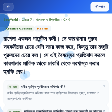
লগইন
arrow_back
login
EduWorld
Class 7
বাংলাদেশ ও বিশ্বপরিচয়
Ch
9
chevron_right
chevron_right
chevron_right
Creative Question
Medium
রাশেদা
একজন
গার্মেন্টস
কর্মী
।
সে
কারখানায়
পুরুষ
সহকর্মীদের
চেয়ে
বেশি
সময়
কাজ
করে
,
কিন্তু
তার
মজুরি
পুরুষদের
চেয়ে
কম
।
সে
এই
বৈষম্যের
প্রতিবাদ
করলে
কারখানার
মালিক
তাকে
চাকরি
থেকে
বরখাস্ত
করার
হুমকি
দেয়
।
নারীর
ব্যক্তিস্বাধীনতার
অধিকার
কী
?
1
ক
·
জ্ঞান
নারীর
ব্যক্তিস্বাধীনতার
অধিকার
হলো
তার
ব্যক্তিগত
সিদ্ধান্ত
গ্রহণ
,
চলাফেরা
ও
মতপ্রকাশের
স্বাধীনতা
।
জাতিসংঘ
মানবাধিকারের
সার্বজনীন
ঘোষণাপত্র
অনুযায়ী
সব
মানুষের
2
খ
·
অনুধাবন