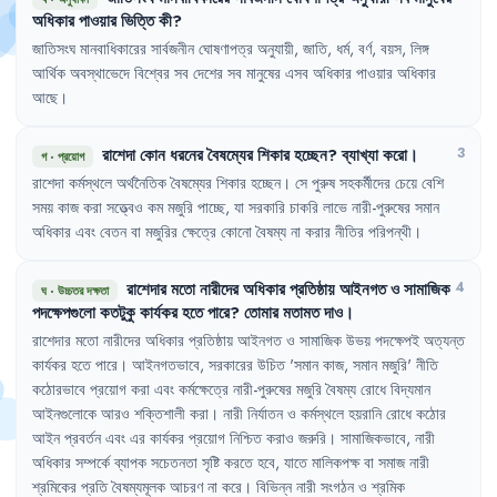
অধিকার
পাওয়ার
ভিত্তি
কী
?
জাতিসংঘ
মানবাধিকারের
সার্বজনীন
ঘোষণাপত্র
অনুযায়ী
,
জাতি
,
ধর্ম
,
বর্ণ
,
বয়স
,
লিঙ্গ
আর্থিক
অবস্থাভেদে
বিশ্বের
সব
দেশের
সব
মানুষের
এসব
অধিকার
পাওয়ার
অধিকার
আছে
।
রাশেদা
কোন
ধরনের
বৈষম্যের
শিকার
হচ্ছেন
?
ব্যাখ্যা
করো
।
3
গ
·
প্রয়োগ
রাশেদা
কর্মস্থলে
অর্থনৈতিক
বৈষম্যের
শিকার
হচ্ছেন
।
সে
পুরুষ
সহকর্মীদের
চেয়ে
বেশি
সময়
কাজ
করা
সত্ত্বেও
কম
মজুরি
পাচ্ছে
,
যা
সরকারি
চাকরি
লাভে
নারী-পুরুষের
সমান
অধিকার
এবং
বেতন
বা
মজুরির
ক্ষেত্রে
কোনো
বৈষম্য
না
করার
নীতির
পরিপন্থী
।
রাশেদার
মতো
নারীদের
অধিকার
প্রতিষ্ঠায়
আইনগত
ও
সামাজিক
4
ঘ
·
উচ্চতর দক্ষতা
পদক্ষেপগুলো
কতটুকু
কার্যকর
হতে
পারে
?
তোমার
মতামত
দাও
।
রাশেদার
মতো
নারীদের
অধিকার
প্রতিষ্ঠায়
আইনগত
ও
সামাজিক
উভয়
পদক্ষেপই
অত্যন্ত
কার্যকর
হতে
পারে
।
আইনগতভাবে
,
সরকারের
উচিত
'
সমান
কাজ
,
সমান
মজুরি
'
নীতি
কঠোরভাবে
প্রয়োগ
করা
এবং
কর্মক্ষেত্রে
নারী-পুরুষের
মজুরি
বৈষম্য
রোধে
বিদ্যমান
আইনগুলোকে
আরও
শক্তিশালী
করা
।
নারী
নির্যাতন
ও
কর্মস্থলে
হয়রানি
রোধে
কঠোর
আইন
প্রবর্তন
এবং
এর
কার্যকর
প্রয়োগ
নিশ্চিত
করাও
জরুরি
।
সামাজিকভাবে
,
নারী
অধিকার
সম্পর্কে
ব্যাপক
সচেতনতা
সৃষ্টি
করতে
হবে
,
যাতে
মালিকপক্ষ
বা
সমাজ
নারী
শ্রমিকের
প্রতি
বৈষম্যমূলক
আচরণ
না
করে
।
বিভিন্ন
নারী
সংগঠন
ও
শ্রমিক