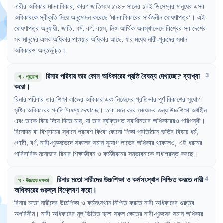
নারীর
অধিকার
মানবাধিকার
,
কারণ
জাতিসংঘ
১৯৪৮
সালের
১০ই
ডিসেম্বর
মানুষের
এসব
অধিকারকে
স্বীকৃতি
দিয়ে
অনুমোদন
করেছে
'
মানবাধিকারের
সার্বজনীন
ঘোষণাপত্র
'।
এই
ঘোষণাপত্র
অনুযায়ী
,
জাতি
,
ধর্ম
,
বর্ণ
,
বয়স
,
লিঙ্গ
আর্থিক
অবস্থাভেদে
বিশ্বের
সব
দেশের
সব
মানুষের
এসব
অধিকার
পাওয়ার
অধিকার
আছে
,
যার
মধ্যে
নারী-পুরুষের
সমান
অধিকারও
অন্তর্ভুক্ত
।
রিনার
পরিবার
তার
কোন
অধিকারের
প্রতি
বৈষম্য
দেখাচ্ছে
?
ব্যাখ্যা
3
গ
·
প্রয়োগ
করো
।
রিনার
পরিবার
তার
শিক্ষা
লাভের
অধিকার
এবং
নিজেদের
প্রতিভার
পূর্ণ
বিকাশের
সুযোগ
সৃষ্টির
অধিকারের
প্রতি
বৈষম্য
দেখাচ্ছে
।
তারা
মনে
করে
মেয়েদের
জন্য
উচ্চশিক্ষা
অর্থহীন
এবং
তাকে
বিয়ে
দিয়ে
দিতে
চায়
,
যা
তার
ব্যক্তিগত
স্বাধীনতার
অধিকারেরও
পরিপন্থী
।
বিনোদন
বা
বিশ্রামের
স্থানে
প্রবেশ
কিংবা
কোনো
শিক্ষা
প্রতিষ্ঠানে
ভর্তির
বিষয়ে
ধর্ম
,
গোষ্ঠী
,
বর্ণ
,
নারী-পুরুষভেদে
সকলের
সমান
সুযোগ
লাভের
অধিকার
থাকলেও
,
এই
ধরনের
পারিবারিক
মনোভাব
রিনার
শিক্ষাজীবন
ও
কর্মজীবনের
সম্ভাবনাকে
বাধাগ্রস্ত
করছে
।
রিনার
মতো
নারীদের
উচ্চশিক্ষা
ও
কর্মসংস্থান
নিশ্চিত
করতে
নারী
4
ঘ
·
উচ্চতর দক্ষতা
অধিকারের
গুরুত্ব
বিশ্লেষণ
করো
।
রিনার
মতো
নারীদের
উচ্চশিক্ষা
ও
কর্মসংস্থান
নিশ্চিত
করতে
নারী
অধিকারের
গুরুত্ব
অপরিসীম
।
নারী
অধিকারের
মূল
ভিত্তি
হলো
সকল
ক্ষেত্রে
নারী-পুরুষের
সমান
অধিকার