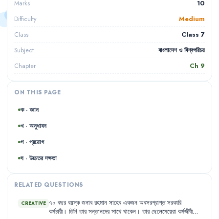
10
Marks
Medium
Difficulty
Class 7
Class
বাংলাদেশ ও বিশ্বপরিচয়
Subject
Ch
9
Chapter
ON THIS PAGE
ক · জ্ঞান
খ · অনুধাবন
গ · প্রয়োগ
ঘ · উচ্চতর দক্ষতা
RELATED QUESTIONS
৭০
বছর
বয়স্ক
জনাব
রহমান
সাহেব
একজন
অবসরপ্রাপ্ত
সরকারি
CREATIVE
কর্মচারী
।
তিনি
তার
সন্তানদের
সাথে
থাকেন
।
তার
ছেলেমেয়েরা
কর্মজীবী