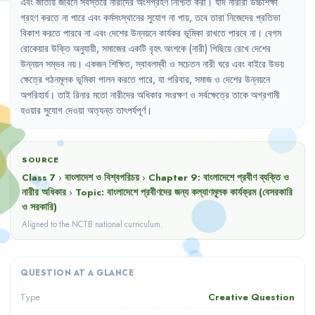
এবং
জাতীয়
জীবনে
সর্বস্তরে
নারীদের
অংশগ্রহণ
নিশ্চিত
করা
।
যদি
নারীরা
উচ্চশিক্ষা
গ্রহণ
করতে
না
পারে
এবং
কর্মসংস্থানের
সুযোগ
না
পায়
,
তবে
তারা
নিজেদের
প্রতিভা
বিকাশ
করতে
পারবে
না
এবং
দেশের
উন্নয়নে
কার্যকর
ভূমিকা
রাখতে
পারবে
না
।
বেগম
রোকেয়ার
উক্তি
অনুযায়ী
,
সমাজের
একটি
বৃহৎ
অংশকে
(নারী)
পিছিয়ে
রেখে
দেশের
উন্নয়ন
সম্ভব
নয়
।
একজন
শিক্ষিত
,
স্বাবলম্বী
ও
সচেতন
নারী
ঘরে
এবং
বাইরে
উভয়
ক্ষেত্রে
গঠনমূলক
ভূমিকা
পালন
করতে
পারে
,
যা
পরিবার
,
সমাজ
ও
দেশের
উন্নয়নে
অপরিহার্য
।
তাই
রিনার
মতো
নারীদের
অধিকার
সংরক্ষণ
ও
সর্বক্ষেত্রে
তাকে
অগ্রগামী
হওয়ার
সুযোগ
দেওয়া
অত্যন্ত
তাৎপর্যপূর্ণ
।
SOURCE
Class 7
›
বাংলাদেশ ও বিশ্বপরিচয়
›
Chapter
9
:
বাংলাদেশে প্রবীণ ব্যক্তি ও
নারীর অধিকার
›
Topic:
বাংলাদেশে প্রবীণদের জন্য কল্যাণমূলক কার্যক্রম (বেসরকারি
ও সরকারি)
Aligned to the NCTB national curriculum.
QUESTION AT A GLANCE
Creative Question
Type