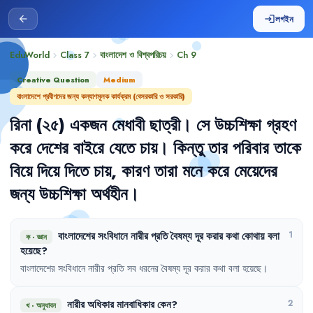
লগইন
arrow_back
login
EduWorld
Class 7
বাংলাদেশ ও বিশ্বপরিচয়
Ch
9
chevron_right
chevron_right
chevron_right
Creative Question
Medium
বাংলাদেশে প্রবীণদের জন্য কল্যাণমূলক কার্যক্রম (বেসরকারি ও সরকারি)
রিনা
(২৫)
একজন
মেধাবী
ছাত্রী
।
সে
উচ্চশিক্ষা
গ্রহণ
করে
দেশের
বাইরে
যেতে
চায়
।
কিন্তু
তার
পরিবার
তাকে
বিয়ে
দিয়ে
দিতে
চায়
,
কারণ
তারা
মনে
করে
মেয়েদের
জন্য
উচ্চশিক্ষা
অর্থহীন
।
বাংলাদেশের
সংবিধানে
নারীর
প্রতি
বৈষম্য
দূর
করার
কথা
কোথায়
বলা
1
ক
·
জ্ঞান
হয়েছে
?
বাংলাদেশের
সংবিধানে
নারীর
প্রতি
সব
ধরনের
বৈষম্য
দূর
করার
কথা
বলা
হয়েছে
।
নারীর
অধিকার
মানবাধিকার
কেন
?
2
খ
·
অনুধাবন