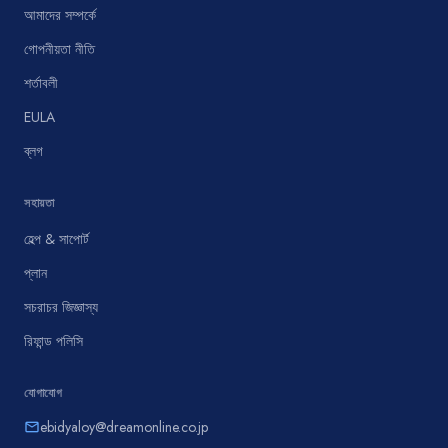
আমাদের সম্পর্কে
গোপনীয়তা নীতি
শর্তাবলী
EULA
ব্লগ
সহায়তা
হেল্প & সাপোর্ট
প্লান
সচরাচর জিজ্ঞাস্য
রিফান্ড পলিসি
যোগাযোগ
ebidyaloy@dreamonline.co.jp
email