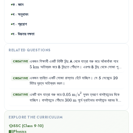
ক · জ্ঞান
খ · অনুধাবন
গ · প্রয়োগ
ঘ · উচ্চতর দক্ষতা
RELATED QUESTIONS
5\,\te
একজন
শিক্ষার্থী
একটি
নির্দিষ্ট
বিন্দু
A
থেকে
যাত্রা
শুরু
করে
আঁকাবাঁকা
পথে
CREATIVE
5
km
অতিক্রম
করে
B
বিন্দুতে
পৌঁছাল
।
এরপর
B
বিন্দু
থেকে
সোজা
পূর্ব
3\,\text{km}
3
km
দিকে
অতিক্রম
করে
C
বিন্দুতে
পৌঁছাল
।
তার
যাত্রা
শুরুর
বিন্দু
A
একজন
ব্যক্তি
একটি
সোজা
4\,\text{km}
4
km
রাস্তায়
হেঁটে
যাচ্ছিল
।
সে
5
সেকেন্ডে
20
থেকে
C
বিন্দুর
সরণ
হলো
পূর্ব
দিকে
।
CREATIVE
মিটার
দূরত্ব
অতিক্রম
করল
।
2
0.05\,\text{m/s}^{2}
0.05
m/s
একটি
বাস
যাত্রা
শুরু
করে
সুষম
ত্বরণে
বাসষ্ট্যান্ডের
দিকে
CREATIVE
300\,\text{m}
300
m
যাচ্ছিল
।
বাসষ্ট্যান্ডে
পৌঁছার
পূর্বে
ড্রাইভার
বাসষ্ট্যান্ড
বরাবর
উক্ত
28\,\text{
28
s
রাস্তায়
একটি
গরু
দেখে
গাড়িতে
ব্রেক
কষল
।
এতে
বাসটির
থামতে
4.3\,\text{km}
4.3
km
সময়
লাগল
।
যাত্রা
শুরুর
স্থান
থেকে
বাসষ্ট্যান্ডের
দুরত্ব
।
EXPLORE THE CURRICULUM
SSC (Class 9-10)
school
Physics
menu_book