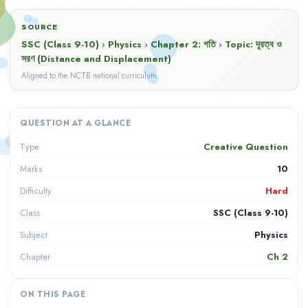
SOURCE
SSC (Class 9-10)
›
Physics
›
Chapter
2
:
গতি
›
Topic:
দূরত্ব ও
সরণ (Distance and Displacement)
Aligned to the NCTB national curriculum.
QUESTION AT A GLANCE
Creative Question
Type
10
Marks
Hard
Difficulty
SSC (Class 9-10)
Class
Physics
Subject
Ch
2
Chapter
ON THIS PAGE