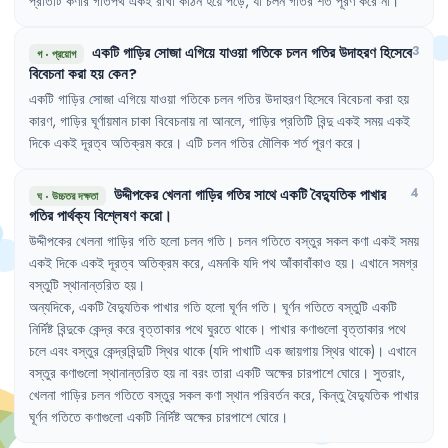
প্রতিটি
কণার
গতিপথ
একই
রাখা
কঠিন
হয়ে
পড়ে
,
যা
চলন
গতির
শর্ত
পূরণ
করে
না
।
একটি
গাড়ির
সোজা
এগিয়ে
যাওয়া
গতিকে
চলন
গতির
উদাহরণ
হিসেবে
3
গ
·
প্রয়োগ
বিবেচনা
করা
হয়
কেন
?
একটি
গাড়ির
সোজা
এগিয়ে
যাওয়া
গতিকে
চলন
গতির
উদাহরণ
হিসেবে
বিবেচনা
করা
হয়
কারণ
,
গাড়ির
ঘূর্ণায়মান
চাকা
বিবেচনায়
না
আনলে
,
গাড়ির
প্রতিটি
বিন্দু
একই
সময়
একই
দিকে
একই
দূরত্ব
অতিক্রম
করে
।
এটি
চলন
গতির
মৌলিক
শর্ত
পূরণ
করে
।
উদ্দীপকের
খেলনা
গাড়ির
গতির
সাথে
একটি
বৈদ্যুতিক
পাখার
4
ঘ
·
উচ্চতর দক্ষতা
গতির
পার্থক্য
বিশ্লেষণ
করো
।
উদ্দীপকের
খেলনা
গাড়ির
গতি
হলো
চলন
গতি
।
চলন
গতিতে
বস্তুর
সকল
কণা
একই
সময়
একই
দিকে
একই
দূরত্ব
অতিক্রম
করে
,
এমনকি
যদি
পথ
আঁকাবাঁকাও
হয়
।
এখানে
সমগ্র
বস্তুটি
স্থানান্তরিত
হয়
।
অন্যদিকে
,
একটি
বৈদ্যুতিক
পাখার
গতি
হলো
ঘূর্ণন
গতি
।
ঘূর্ণন
গতিতে
বস্তুটি
একটি
নির্দিষ্ট
বিন্দুকে
কেন্দ্র
করে
বৃত্তাকার
পথে
ঘুরতে
থাকে
।
পাখার
কণাগুলো
বৃত্তাকার
পথে
চলে
এবং
বস্তুর
কেন্দ্রবিন্দুটি
স্থির
থাকে
(যদি
পাখাটি
এক
জায়গায়
স্থির
থাকে)
।
এখানে
বস্তুর
কণাগুলো
স্থানান্তরিত
হয়
না
বরং
তারা
একটি
অক্ষের
চারপাশে
ঘোরে
।
সুতরাং
,
খেলনা
গাড়ির
চলন
গতিতে
বস্তুর
সকল
কণা
স্থান
পরিবর্তন
করে
,
কিন্তু
বৈদ্যুতিক
পাখার
ঘূর্ণন
গতিতে
কণাগুলো
একটি
নির্দিষ্ট
অক্ষের
চারপাশে
ঘোরে
।