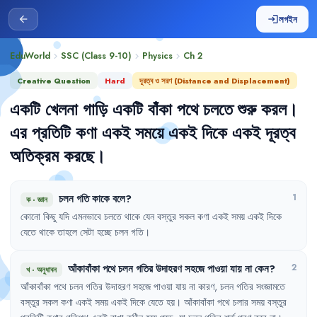
লগইন
arrow_back
login
EduWorld
SSC (Class 9-10)
Physics
Ch
2
chevron_right
chevron_right
chevron_right
Creative Question
Hard
দূরত্ব ও সরণ (Distance and Displacement)
একটি
খেলনা
গাড়ি
একটি
বাঁকা
পথে
চলতে
শুরু
করল
।
এর
প্রতিটি
কণা
একই
সময়ে
একই
দিকে
একই
দূরত্ব
অতিক্রম
করছে
।
চলন
গতি
কাকে
বলে
?
1
ক
·
জ্ঞান
কোনো
কিছু
যদি
এমনভাবে
চলতে
থাকে
যেন
বস্তুর
সকল
কণা
একই
সময়
একই
দিকে
যেতে
থাকে
তাহলে
সেটা
হচ্ছে
চলন
গতি
।
আঁকাবাঁকা
পথে
চলন
গতির
উদাহরণ
সহজে
পাওয়া
যায়
না
কেন
?
2
খ
·
অনুধাবন
আঁকাবাঁকা
পথে
চলন
গতির
উদাহরণ
সহজে
পাওয়া
যায়
না
কারণ
,
চলন
গতির
সংজ্ঞামতে
বস্তুর
সকল
কণা
একই
সময়
একই
দিকে
যেতে
হয়
।
আঁকাবাঁকা
পথে
চলার
সময়
বস্তুর