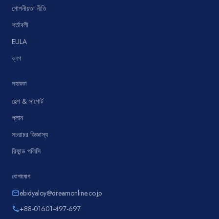
গোপনীয়তা নীতি
শর্তাবলী
EULA
ব্লগ
সহায়তা
হেল্প & সাপোর্ট
প্লান
সচরাচর জিজ্ঞাস্য
রিফান্ড পলিসি
যোগাযোগ
ebidyaloy@dreamonline.co.jp
email
+88-01601-497-697
phone