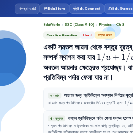
ড্যাশবোর্ড
EduStore
EduConnect
EduGames
arrow_back
storefront
hub
sports_esports
EduWorld
SSC (Class 9-10)
Physics
Ch
8
chevron_right
chevron_right
chevron_right
Creative Question
Hard
উত্তল আয়না
একটি সমতল আয়না থেকে বস্তুর দূরত্ব, প
সম্পর্ক স্থাপন করা যায় 
1/u 
1/
+
1/
u
+ 
অবতল আয়নার ক্ষেত্রেও প্রযোজ্য। বাস্ত
প্রতিবিম্ব পর্দায় ফেলা যায় না।
1/v 
= 
আয়নার
জন্য
প্রতিবিম্বের
অবস্থান
নির্ণয়ের
সূত্র
1/f
ক
·
জ্ঞান
1/u 
আয়নার জন্য প্রতিবিম্বের অবস্থান নির্ণয়ের সূত্রটি হলো: 
1/
u
+ 
1/v 
বাস্তব
প্রতিবিম্বকে
পর্দায়
ফেলা
সম্ভব
হলেও
খ
·
অনুধাবন
= 
বাস্তব
প্রতিবিম্বে
সত্যিকারের
আলোক
রশ্মি
কেন্দ্রীভূত
হয়
,
তাই
1/f
প্রতিবিম্বে
সত্যিকারের
আলো
কেন্দ্রীভূত
হয়
না
,
শুধু
আমাদের
মন