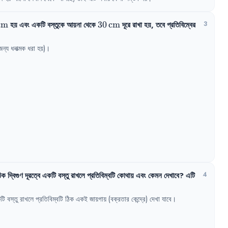
,\text{cm}
cm
হয়
এবং
একটি
বস্তুকে
আয়না
থেকে
30\,\text{cm}
30
cm
দূরে
রাখা
হয়
,
তবে
প্রতিবিম্বের
3
্য ধনাত্মক ধরা হয়)।

িক
দ্বিগুণ
দূরত্বে
একটি
বস্তু
রাখলে
প্রতিবিম্বটি
কোথায়
এবং
কেমন
দেখাবে
?
এটি
4
টি
বস্তু
রাখলে
প্রতিবিম্বটি
ঠিক
একই
জায়গায়
(বক্রতার
কেন্দ্রে)
দেখা
যাবে
।