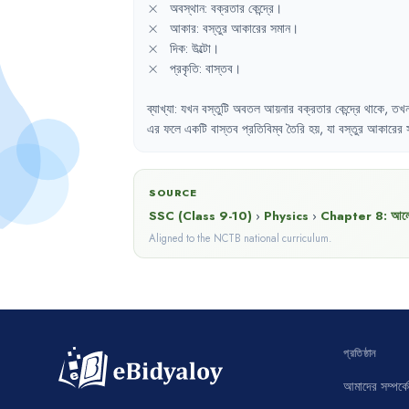
\times
×
অবস্থান
:
বক্রতার
কেন্দ্রে
।
\times
×
আকার
:
বস্তুর
আকারের
সমান
।
\times
×
দিক
:
উল্টো
।
\times
×
প্রকৃতি
:
বাস্তব
।
ব্যাখ্যা
:
যখন
বস্তুটি
অবতল
আয়নার
বক্রতার
কেন্দ্রে
থাকে
,
তখ
এর
ফলে
একটি
বাস্তব
প্রতিবিম্ব
তৈরি
হয়
,
যা
বস্তুর
আকারের
SOURCE
SSC (Class 9-10)
›
Physics
›
Chapter
8
:
আলো
Aligned to the NCTB national curriculum.
প্রতিষ্ঠান
আমাদের সম্পর্কে