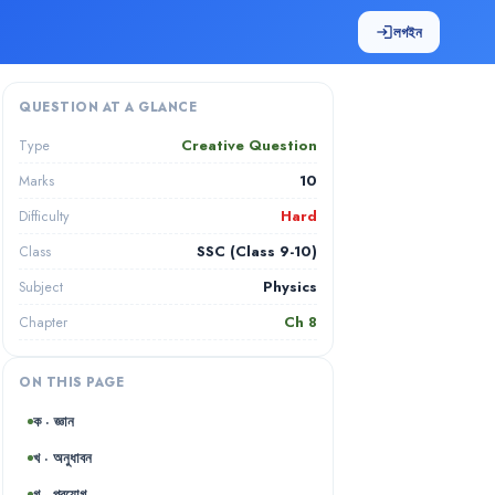
লগইন
login
QUESTION AT A GLANCE
Creative Question
Type
10
Marks
Hard
Difficulty
SSC (Class 9-10)
Class
Physics
Subject
Ch
8
Chapter
ON THIS PAGE
ক · জ্ঞান
খ · অনুধাবন
গ · প্রয়োগ