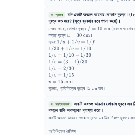
যদি
একটি
অবতল
আয়নার
ফোকাস
দূরত্ব
10\
10
গ
·
প্রয়োগ
দূরত্ব
কত
হবে
?
(সূত্র
ব্যবহার
করে
গণনা
করো)
।
f = 10 
দেওয়া আছে, ফোকাস দূরত্ব 
=
10
cm
 (অবতল আয়নার জন
f
\text{ 
u = 30 
বস্তুর দূরত্ব 
=
30
cm
।

u
cm}
\text{ 
1/u 
সূত্র: 
1/
+
1/
=
1/
u
v
f
cm}
+ 
1/30 
1/30
+
1/
=
1/10
v
1/v 
+ 
1/v 
1/
=
1/10
−
1/30
v
= 
1/v 
= 
1/v 
1/
=
(
3
−
1
)
/30
v
1/f
= 
1/10 
= 
1/v 
1/
=
2/30
v
1/10
- 
(3 - 
= 2 
1/v 
1/
=
1/15
v
1/30
1) / 
/ 30
= 1 
v = 15 
=
15
cm
।

v
30
/ 15
\text{ 
সুতরাং, প্রতিবিম্বের দূরত্ব 15 cm হবে।
cm}
একটি
অবতল
আয়নার
ফোকাস
দূরত্ব
এর
ঠ
ঘ
·
উচ্চতর দক্ষতা
বাস্তব
নাকি
অবাস্তব
?
ব্যাখ্যা
করো
।
একটি
অবতল
আয়নার
ফোকাস
দূরত্ব
এর
ঠিক
দ্বিগুণ
দূরত্বে
এক
প্রতিবিম্বের
বৈশিষ্ট্য
: