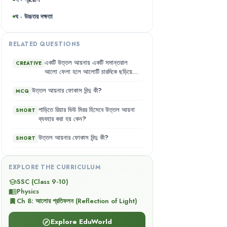
ঘ · উচ্চতর দক্ষতা
RELATED QUESTIONS
একটি
উত্তল
আয়নায়
একটি
সমান্তরাল
CREATIVE
আলো
ফেলা
হলে
আলোটি
চারদিকে
ছড়িয়ে
যায়
।
ছড়িয়ে
যাওয়া
আলোক
রশ্মিগুলো
যদি
আয়নাটি
যে
গোলকের
অংশ
তার
ভিতরে
দিকে
উত্তল
আয়নার
ফোকাস
বিন্দু
কী
?
MCQ
বর্ধিত
করি
তাহলে
মনে
হবে
সেটা
বুঝি
একটা
বিন্দু
থেকে
ছড়িয়ে
গেছে
।
ঐ
বিন্দুটিকে
বলে
গাড়িতে
রিয়ার
ভিউ
মিরর
হিসেবে
উত্তল
আয়না
SHORT
ফোকাস
বিন্দু
।
উত্তল
আয়নার
যে
পৃষ্ঠ
থেকে
ব্যবহার
করা
হয়
কেন
?
প্রতিফলন
হয়
তার
কেন্দ্রবিন্দুটিকে
বলে
মেরু
বিন্দু
।
উত্তল
আয়নার
ফোকাস
বিন্দু
কী
?
SHORT
EXPLORE THE CURRICULUM
SSC (Class 9-10)
school
Physics
menu_book
Ch
8
:
আলোর প্রতিফলন (Reflection of Light)
bookmark
Explore EduWorld
explore