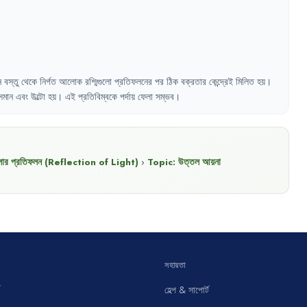
ন
বস্তু
থেকে
নির্গত
আলোক
রশ্মিগুলো
প্রতিফলনের
পর
ঠিক
বক্রতার
কেন্দ্রেই
মিলিত
হয়
।
সমান
এবং
উল্টো
হয়
।
এই
প্রতিবিম্বকে
পর্দায়
ফেলা
সম্ভব
।
র প্রতিফলন (Reflection of Light)
›
Topic:
উত্তল আয়না
সহায়তা
হেল্প & সাপোর্ট