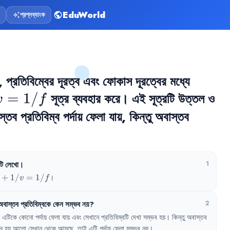
EduWorld
প্রশ্নব্যাংক
public
auto_awesome
্রতিবিম্বের দূরত্ব এবং ফোকাস দূরত্বের মধ্যে 
=
1/
 সূত্র ব্যবহার করে। এই সূত্রটি উত্তল ও 
v
f
ব প্রতিবিম্ব পর্দায় ফেলা যায়, কিন্তু অবাস্তব 
টি
লেখো
।
1
+
1/
=
1/
।
v
f
অবাস্তব
প্রতিবিম্বকে
কেন
সম্ভব
নয়
?
2
এটিকে
কোনো
পর্দায়
ফেলা
যায়
এবং
সেখানে
প্রতিবিম্বটি
দেখা
সম্ভব
হয়
।
কিন্তু
অবাস্তব
ে
হয়
আলো
সেখান
থেকে
আসছে
,
তাই
এটি
পর্দায়
ফেলা
সম্ভব
নয়
।