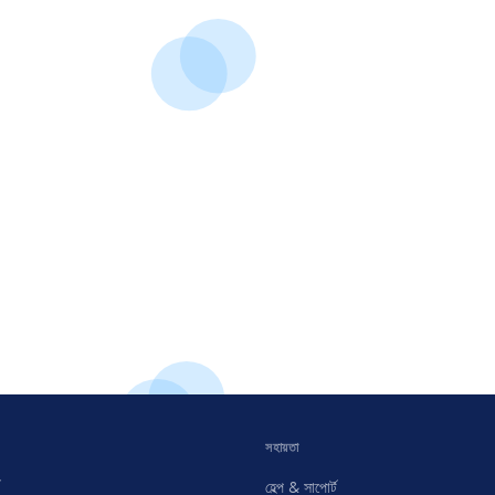
সহায়তা
হেল্প & সাপোর্ট