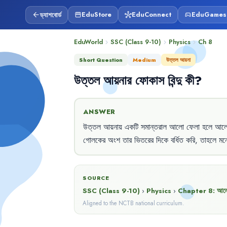
ড্যাশবোর্ড
EduStore
EduConnect
EduGames
arrow_back
storefront
hub
sports_esports
EduWorld
SSC (Class 9-10)
Physics
Ch
8
chevron_right
chevron_right
chevron_right
Short Question
Medium
উত্তল আয়না
উত্তল
আয়নার
ফোকাস
বিন্দু
কী
?
ANSWER
উত্তল
আয়নায়
একটি
সমান্তরাল
আলো
ফেলা
হলে
আলো
গোলকের
অংশ
তার
ভিতরের
দিকে
বর্ধিত
করি
,
তাহলে
মন
SOURCE
SSC (Class 9-10)
›
Physics
›
Chapter
8
:
আলো
Aligned to the NCTB national curriculum.