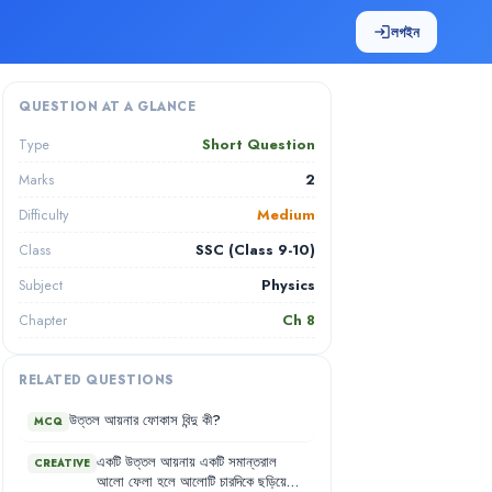
লগইন
login
QUESTION AT A GLANCE
Short Question
Type
2
Marks
Medium
Difficulty
SSC (Class 9-10)
Class
Physics
Subject
Ch
8
Chapter
RELATED QUESTIONS
উত্তল
আয়নার
ফোকাস
বিন্দু
কী
?
MCQ
একটি
উত্তল
আয়নায়
একটি
সমান্তরাল
CREATIVE
আলো
ফেলা
হলে
আলোটি
চারদিকে
ছড়িয়ে