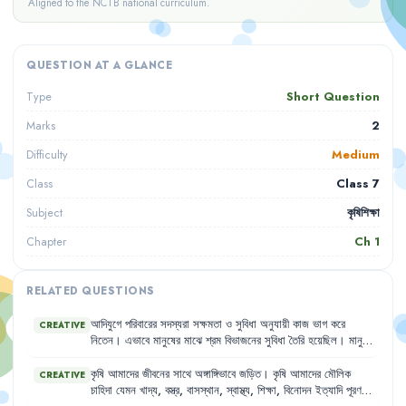
Aligned to the NCTB national curriculum.
QUESTION AT A GLANCE
Short Question
Type
2
Marks
Medium
Difficulty
Class 7
Class
কৃষিশিক্ষা
Subject
Ch
1
Chapter
RELATED QUESTIONS
আদিযুগে
পরিবারের
সদস্যরা
সক্ষমতা
ও
সুবিধা
অনুযায়ী
কাজ
ভাগ
করে
CREATIVE
নিতেন
।
এভাবে
মানুষের
মাঝে
শ্রম
বিভাজনের
সুবিধা
তৈরি
হয়েছিল
।
মানুষ
আর
গুহায়
না
থেকে
পরিবেশ
থেকে
মাটি
,
বাঁশ
,
কাঠ
,
পাতা
ব্যবহার
করে
ঘর-
বাড়ি
তৈরি
করতে
শুরু
করল
।
এভাবে
বেশকিছু
পরিবারের
বসতবাড়ি
মিলে
কৃষি
আমাদের
জীবনের
সাথে
অঙ্গাঙ্গিভাবে
জড়িত
।
কৃষি
আমাদের
মৌলিক
CREATIVE
গ্রামের
সূচনা
হয়
।
কৃষির
কারণেই
মানুষ
বেশি
বেশি
পরিবেশ
সচেতন
হতে
চাহিদা
যেমন
খাদ্য
,
বস্ত্র
,
বাসস্থান
,
স্বাস্থ্য
,
শিক্ষা
,
বিনোদন
ইত্যাদি
পূরণ