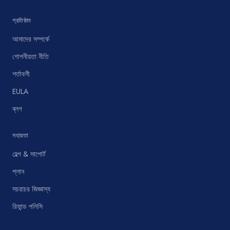
প্রতিষ্ঠান
আমাদের সম্পর্কে
গোপনীয়তা নীতি
শর্তাবলী
EULA
ব্লগ
সহায়তা
হেল্প & সাপোর্ট
প্লান
সচরাচর জিজ্ঞাস্য
রিফান্ড পলিসি