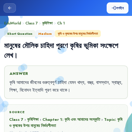
লগইন
arrow_back
login
EduWorld
Class 7
কৃষিশিক্ষা
Ch
1
chevron_right
chevron_right
chevron_right
Short Question
Medium
কৃষি ও কৃষকের উপর মানুষের নির্ভরশীলতা
মানুষের
মৌলিক
চাহিদা
পূরণে
কৃষির
ভূমিকা
সংক্ষেপে
লেখ
।
ANSWER
কৃষি
আমাদের
জীবনের
গুরুত্বপূর্ণ
চাহিদা
যেমন
খাদ্য
,
বস্ত্র
,
বাসস্থান
,
স্বাস্থ্য
,
শিক্ষা
,
বিনোদন
ইত্যাদি
পূরণ
করে
থাকে
।
SOURCE
Class 7
›
কৃষিশিক্ষা
›
Chapter
1
:
কৃষি এবং আমাদের সংস্কৃতি
›
Topic:
কৃষি
ও কৃষকের উপর মানুষের নির্ভরশীলতা