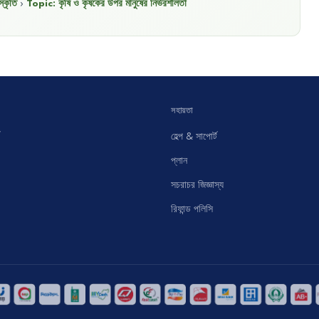
্কৃতি
›
Topic:
কৃষি ও কৃষকের উপর মানুষের নির্ভরশীলতা
সহায়তা
হেল্প & সাপোর্ট
প্লান
সচরাচর জিজ্ঞাস্য
রিফান্ড পলিসি