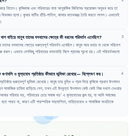
ছিল
?
2
করে
নিতেন
।
কৃষিকাজ
এবং
পরিবারের
নানা
আনুষঙ্গিক
জিনিসের
প্রয়োজন
অনুভব
করে
তা
ম
বিভাজন
হলো
।
কুমার
মাটির
হাঁড়ি-পাতিল
,
কামার
ধাতবযন্ত্র
তৈরি
করতে
লাগল
।
এভাবেই
।
খাপ
খাইয়ে
মানুষ
তাদের
বসবাসের
ক্ষেত্রে
কী
ধরনের
পরিবর্তন
এনেছিল
?
3
ষ
তাদের
বসবাসের
ক্ষেত্রে
গুরুত্বপূর্ণ
পরিবর্তন
এনেছিল
।
মানুষ
আর
গুহায়
না
থেকে
পরিবেশ
রু
করল
।
এভাবে
বেশকিছু
পরিবারের
বসতবাড়ি
মিলে
গ্রামের
সূচনা
হয়
।
এই
পরিবর্তনগুলো
ক
গুণাবলি
ও
মূল্যবোধ
প্রতিষ্ঠায়
কীভাবে
ভূমিকা
রেখেছে—
বিশ্লেষণ
কর
।
4
প্রতিষ্ঠায়
গুরুত্বপূর্ণ
ভূমিকা
রেখেছে
।
মানুষ
তার
বুদ্ধি
ও
শ্রম
দিয়ে
কৃষিকে
প্রধান
উৎপাদন
খন
সামাজিক
চাহিদা
ছাড়িয়ে
গেল
,
তখন
এই
উদ্বৃত্ত
উৎপাদন
কেউ
কেউ
নিজ
দখলে
নেওয়ার
আমার
পরিবার
বড়
,
পরিবারের
চেয়ে
সমাজ
বড়
'
এ
মূল্যবোধের
জন্ম
হয়
,
যা
আদি
সমাজের
র
হতে
পারত
না
,
কারণ
এটি
পারস্পরিক
সহযোগিতা
,
দায়িত্ববোধ
ও
সামাজিক
সংহতিকে