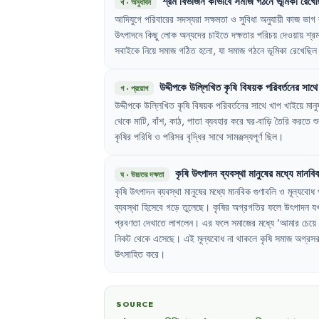
শ্রম
বিভাজন
কীভাবে
সমাজ
গঠনে
ভূমিকা
রেখে
খ
·
অনুধাবন
আদিযুগে
পরিবারের
সদস্যরা
সক্ষমতা
ও
সুবিধা
অনুযায়ী
কাজ
ভাগ
উৎপাদনে
কিছু
লোক
অন্যদের
চাইতে
দক্ষতার
পরিচয়
দেওয়ায়
শ্র
সবাইকে
নিয়ে
সমাজ
গঠিত
হলো
,
যা
সমাজ
গঠনে
ভূমিকা
রেখেছিল
উদ্দীপকে
উল্লিখিত
কৃষি
বিষয়ক
পরিবর্তনের
সাথে
গ
·
প্রয়োগ
উদ্দীপকে
উল্লিখিত
কৃষি
বিষয়ক
পরিবর্তনের
সাথে
খাপ
খাইয়ে
মানু
থেকে
মাটি
,
বাঁশ
,
কাঠ
,
পাতা
ব্যবহার
করে
ঘর-বাড়ি
তৈরি
করতে
শু
কৃষির
পরিধি
ও
পরিসর
বৃদ্ধির
সাথে
সামঞ্জস্যপূর্ণ
ছিল
।
কৃষি
উৎপাদন
ব্যবস্থা
মানুষের
মধ্যে
মানবি
ঘ
·
উচ্চতর দক্ষতা
কৃষি
উৎপাদন
ব্যবস্থা
মানুষের
মধ্যে
মানবিক
গুণাবলি
ও
মূল্যবোধ
ব্যবস্থা
হিসেবে
গড়ে
তুলেছে
।
কৃষির
অগ্রগতির
ফলে
উৎপাদন
য
প্রবণতা
দেখাতে
লাগলেন
।
এর
ফলে
সমাজের
মধ্যে
'
আমার
চেয়ে
নিকট
থেকে
এসেছে
।
এই
মূল্যবোধ
না
থাকলে
কৃষি
সমাজ
অগ্রস
উৎসাহিত
করে
।
SOURCE