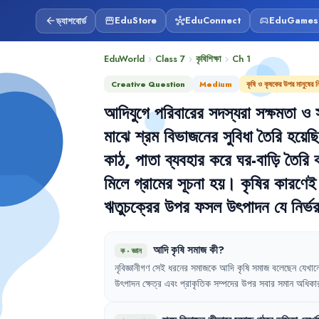
ড্যাশবোর্ড
EduStore
EduConnect
EduGames
arrow_back
storefront
hub
sports_esports
EduWorld
Class 7
কৃষিশিক্ষা
Ch
1
chevron_right
chevron_right
chevron_right
Creative Question
Medium
কৃষি ও কৃষকের উপর মানুষের ন
আদিযুগে
পরিবারের
সদস্যরা
সক্ষমতা
ও
মাঝে
শ্রম
বিভাজনের
সুবিধা
তৈরি
হয়েছ
কাঠ
,
পাতা
ব্যবহার
করে
ঘর-বাড়ি
তৈরি
মিলে
গ্রামের
সূচনা
হয়
।
কৃষির
কারণেই
ঋতুচক্রের
উপর
ফসল
উৎপাদন
যে
নির্ভ
আদি
কৃষি
সমাজ
কী
?
ক
·
জ্ঞান
নৃবিজ্ঞানীগণ
সেই
ধরনের
সমাজকে
আদি
কৃষি
সমাজ
বলেছেন
যেখান
উৎপাদন
ক্ষেত্র
এবং
প্রাকৃতিক
সম্পদের
উপর
সবার
সমান
অধিকা