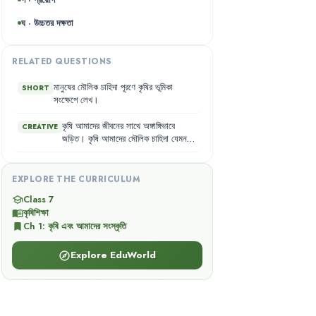
ঘ · উচ্চতর দক্ষতা
RELATED QUESTIONS
মানুষের
মৌলিক
চাহিদা
পূরণে
কৃষির
ভূমিকা
SHORT
সংক্ষেপে
লেখ
।
কৃষি
আমাদের
জীবনের
সাথে
অঙ্গাঙ্গিভাবে
CREATIVE
জড়িত
।
কৃষি
আমাদের
মৌলিক
চাহিদা
যেমন
খাদ্য
,
বস্ত্র
,
বাসস্থান
,
স্বাস্থ্য
,
শিক্ষা
,
বিনোদন
ইত্যাদি
পূরণ
করে
।
এই
চাহিদা
পূরণে
মানুষ
কৃষির
উপর
সম্পূর্ণভাবে
নির্ভরশীল
।
EXPLORE THE CURRICULUM
Class 7
school
কৃষিশিক্ষা
menu_book
Ch
1
:
কৃষি এবং আমাদের সংস্কৃতি
bookmark
Explore EduWorld
explore