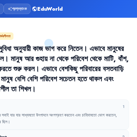
EduWorld
প্রশ্নব্যাংক
public
auto_awesome
ির্ভরশীলতা
সুবিধা
অনুযায়ী
কাজ
ভাগ
করে
নিতেন
।
এভাবে
মানুষের
িল
।
মানুষ
আর
গুহায়
না
থেকে
পরিবেশ
থেকে
মাটি
,
বাঁশ
,
করতে
শুরু
করল
।
এভাবে
বেশকিছু
পরিবারের
বসতবাড়ি
মানুষ
বেশি
বেশি
পরিবেশ
সচেতন
হতে
থাকল
এবং
রশীল
তা
শিখল
।
1
ে
সবাই
যার
যার
সাধ্যমতো
উৎপাদনে
অংশগ্রহণ
করতেন
এবং
চাহিদামতো
ভোগ
করতেন
,
র
ছিল
।