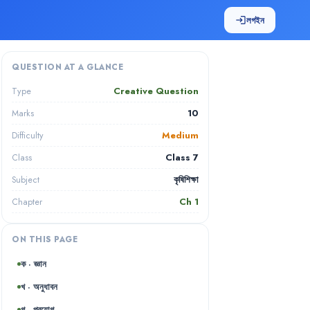
লগইন
login
QUESTION AT A GLANCE
Creative Question
Type
10
Marks
Medium
Difficulty
Class 7
Class
কৃষিশিক্ষা
Subject
Ch
1
Chapter
ON THIS PAGE
ক · জ্ঞান
খ · অনুধাবন
গ · প্রয়োগ