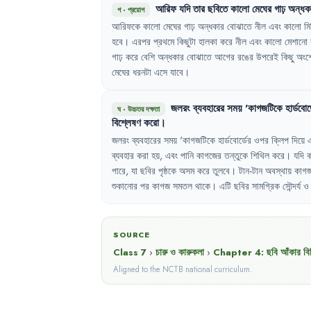
আরিফ
যদি
তার
ছবিতে
কালো
মেঘের
গাঢ়
অন্ধক
গ
·
প্রয়োগ
আরিফকে
কালো
মেঘের
গাঢ়
অন্ধকার
বোঝাতে
নীল
এবং
কালো
মি
হবে
।
এরপর
প্রথমে
কিছুটা
হালকা
করে
নীল
এবং
কালো
মেশানো
গাঢ়
করে
বেশি
অন্ধকার
বোঝাতে
আগের
রঙের
উপরেই
কিছু
অংশ
মেঘের
ধরনটা
এসে
যাবে
।
জলরং
ব্যবহারের
সময়
'
কাগজটিকে
হার্ডবোর্
ঘ
·
উচ্চতর দক্ষতা
বিশ্লেষণ
করো
।
জলরং
ব্যবহারের
সময়
'
কাগজটিকে
হার্ডবোর্ডের
ওপর
ক্লিপ
দিয়ে
ব্যবহার
করা
হয়
,
এবং
পানি
কাগজের
তন্তুকে
শিথিল
করে
।
যদি
পারে
,
যা
ছবির
পৃষ্ঠকে
অসম
করে
তুলবে
।
টান-টান
অবস্থায়
কাগ
শুকানোর
পর
কাগজ
সমতল
থাকে
।
এটি
ছবির
সামগ্রিক
সৌন্দর্য
ও
SOURCE
Class 7
›
চারু ও কারুকলা
›
Chapter
4
:
ছবি আঁকার বিভ
Aligned to the NCTB national curriculum.