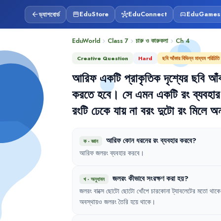
ড্যাশবোর্ড
EduStore
EduConnect
EduGames
arrow_back
storefront
hub
sports_esports
EduWorld
Class 7
চারু ও কারুকলা
Ch
4
chevron_right
chevron_right
chevron_right
Creative Question
Hard
ছবি আঁকার বিভিন্ন মাধ্যম পরিচিতি
আরিফ
একটি
প্রাকৃতিক
দৃশ্যের
ছবি
আঁ
করতে
হবে
।
সে
এমন
একটি
রং
ব্যবহার
রংটি
ঢেকে
যায়
না
বরং
দুটো
রং
মিলে
অন
আরিফ
কোন
ধরনের
রং
ব্যবহার
করবে
?
ক
·
জ্ঞান
আরিফ
জলরং
ব্যবহার
করবে
।
জলরং
কীভাবে
সংরক্ষণ
করা
হয়
?
খ
·
অনুধাবন
জলরং
বাক্সে
ছোটো
ছোটো
খোঁপে
চারকোনা
ট্যাবলেটের
মতো
থাকে
অবস্থায়ও
জলরং
তৈরি
হয়ে
থাকে
।