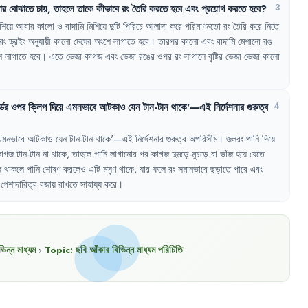
ার
বোঝাতে
চায়
,
তাহলে
তাকে
কীভাবে
রং
তৈরি
করতে
হবে
এবং
প্রয়োগ
করতে
হবে
?
3
শিয়ে
আবার
কালো
ও
বাদামি
মিশিয়ে
দুটি
পিরিচে
আলাদা
করে
পরিমাণমতো
রং
তৈরি
করে
নিতে
রং
ড্রইং
অনুযায়ী
কালো
মেঘের
অংশে
লাগাতে
হবে
।
তারপর
কালো
এবং
বাদামি
মেশানো
রঙ
ে
লাগাতে
হবে
।
এতে
ভেজা
কাগজ
এবং
ভেজা
রঙের
ওপর
রং
লাগালে
বৃষ্টির
ভেজা
ভেজা
কালো
ডের
ওপর
ক্লিপ
দিয়ে
এমনভাবে
আটকাও
যেন
টান-টান
থাকে'—এই
নির্দেশনার
গুরুত্ব
4
এমনভাবে
আটকাও
যেন
টান-টান
থাকে'—এই
নির্দেশনার
গুরুত্ব
অপরিসীম
।
জলরং
পানি
দিয়ে
কাগজ
টান-টান
না
থাকে
,
তাহলে
পানি
লাগানোর
পর
কাগজ
দুমড়ে-মুচড়ে
বা
ভাঁজ
হয়ে
যেতে
জ
থাকলে
পানি
শোষণ
করলেও
এটি
মসৃণ
থাকে
,
যার
ফলে
রং
সমানভাবে
ছড়াতে
পারে
এবং
পেশাদারিত্ব
বজায়
রাখতে
সাহায্য
করে
।
িন্ন মাধ্যম
›
Topic:
ছবি আঁকার বিভিন্ন মাধ্যম পরিচিতি