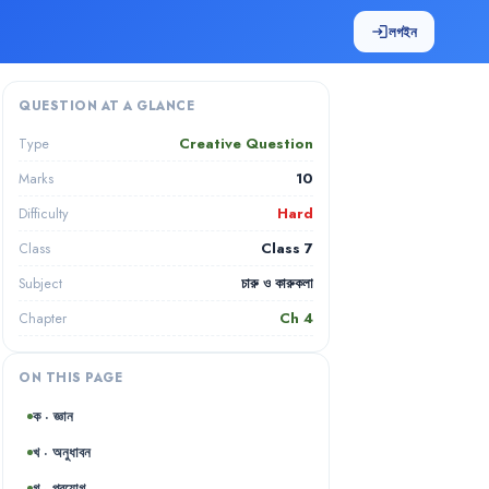
লগইন
login
QUESTION AT A GLANCE
Creative Question
Type
10
Marks
Hard
Difficulty
Class 7
Class
চারু ও কারুকলা
Subject
Ch
4
Chapter
ON THIS PAGE
ক · জ্ঞান
খ · অনুধাবন
গ · প্রয়োগ