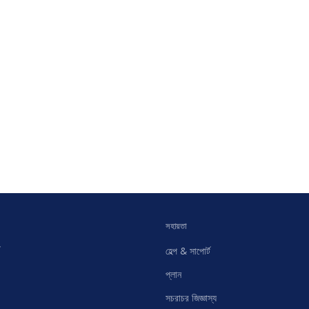
সহায়তা
হেল্প & সাপোর্ট
প্লান
সচরাচর জিজ্ঞাস্য