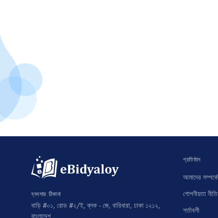
প্রতিষ্ঠান
আমাদের সম্পর্কে
গোপনীয়তা নীতি
ব্যবসার ঠিকানা
বাড়ি #০১, রোড #২/ই, ব্লক - জে, বারিধারা, ঢাকা ১২১২,
শর্তাবলী
বাংলাদেশ