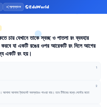
EduWorld
প্রশ্নব্যাংক
public
auto_awesome
কতে
চায়
যেখানে
তাকে
স্বচ্ছ
ও
পাতলা
রং
ব্যবহার
করবে
যা
একটি
রঙের
ওপর
আরেকটি
রং
দিলে
আগের
্য
একটি
রং
হয়
।
1
2
।
আলাদা
আলাদা
ট্যাবলেট
অবস্থায়ও
পাওয়া
যায়
।
তবে
টিউবের
মধ্যে
পেস্টের
মতো