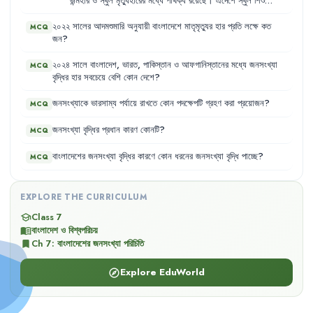
জন্মহার
ও
স্থুল
মৃত্যুহারের
মধ্যে
পার্থক্য
রয়েছে
।
এদেশে
স্থুল
শিশু
মৃত্যুহার
উন্নত
চিকিৎসা
,
সম্প্রসারিত
টিকাদান
কর্মসূচি
প্রভৃতি
কারণে
হ্রাস
পেয়েছে
।
এক
পরিসংখ্যানে
জানা
যায়
যে
,
এদেশে
প্রতিবছর
জন্ম
নিচ্ছে
২৫
২০২২
সালের
আদমশুমারি
অনুযায়ী
বাংলাদেশে
মাতৃমৃত্যুর
হার
প্রতি
লক্ষে
কত
MCQ
লক্ষ
শিশু
এবং
মৃত্যুবরণ
করছে
সকল
বয়সের
প্রায়
৬
লক্ষ
লোক
।
জন
?
২০২৪
সালে
বাংলাদেশ
,
ভারত
,
পাকিস্তান
ও
আফগানিস্তানের
মধ্যে
জনসংখ্যা
MCQ
বৃদ্ধির
হার
সবচেয়ে
বেশি
কোন
দেশে
?
জনসংখ্যাকে
ভারসাম্য
পর্যায়ে
রাখতে
কোন
পদক্ষেপটি
গ্রহণ
করা
প্রয়োজন
?
MCQ
জনসংখ্যা
বৃদ্ধির
প্রধান
কারণ
কোনটি
?
MCQ
বাংলাদেশের
জনসংখ্যা
বৃদ্ধির
কারণে
কোন
ধরনের
জনসংখ্যা
বৃদ্ধি
পাচ্ছে
?
MCQ
EXPLORE THE CURRICULUM
Class 7
school
বাংলাদেশ ও বিশ্বপরিচয়
menu_book
Ch
7
:
বাংলাদেশের জনসংখ্যা পরিচিতি
bookmark
Explore EduWorld
explore