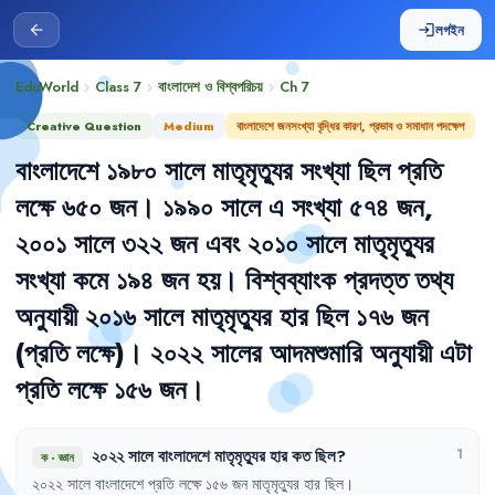
লগইন
arrow_back
login
EduWorld
Class 7
বাংলাদেশ ও বিশ্বপরিচয়
Ch
7
chevron_right
chevron_right
chevron_right
Creative Question
Medium
বাংলাদেশে জনসংখ্যা বৃদ্ধির কারণ, প্রভাব ও সমাধান পদক্ষেপ
বাংলাদেশে
১৯৮০
সালে
মাতৃমৃত্যুর
সংখ্যা
ছিল
প্রতি
লক্ষে
৬৫০
জন
।
১৯৯০
সালে
এ
সংখ্যা
৫৭৪
জন
,
২০০১
সালে
৩২২
জন
এবং
২০১০
সালে
মাতৃমৃত্যুর
সংখ্যা
কমে
১৯৪
জন
হয়
।
বিশ্বব্যাংক
প্রদত্ত
তথ্য
অনুযায়ী
২০১৬
সালে
মাতৃমৃত্যুর
হার
ছিল
১৭৬
জন
(প্রতি
লক্ষে)
।
২০২২
সালের
আদমশুমারি
অনুযায়ী
এটা
প্রতি
লক্ষে
১৫৬
জন
।
২০২২
সালে
বাংলাদেশে
মাতৃমৃত্যুর
হার
কত
ছিল
?
1
ক
·
জ্ঞান
২০২২
সালে
বাংলাদেশে
প্রতি
লক্ষে
১৫৬
জন
মাতৃমৃত্যুর
হার
ছিল
।