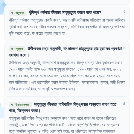
ঝুঁকিপূর্ণ
গর্ভপাত
কীভাবে
মাতৃমৃত্যুর
কারণ
হতে
পারে
?
2
খ
·
অনুধাবন
ঝুঁকিপূর্ণ
গর্ভপাত
মাতৃমৃত্যুর
একটি
কারণ
,
কারণ
এটি
অনিরাপদ
পরিবেশে
বা
অদক্ষ
ব্যক্তির
দ্বারা
করা
হলে
মায়ের
শরীরে
গুরুতর
সংক্রমণ
,
অতিরিক্ত
রক্তপাত
বা
অন্যান্য
জটিলতা
সৃষ্টি
করতে
পারে
,
যা
মায়ের
মৃত্যুর
কারণ
হয়
।
উদ্দীপকের
তথ্য
অনুযায়ী
,
বাংলাদেশে
মাতৃমৃত্যুর
হার
হ্রাসের
প্রবণতা
3
গ
·
প্রয়োগ
ব্যাখ্যা
করো
।
উদ্দীপকের
তথ্য
অনুযায়ী
,
বাংলাদেশে
মাতৃমৃত্যুর
হার
উল্লেখযোগ্য
হারে
হ্রাস
পেয়েছে
।
১৯৮০
সালে
প্রতি
লক্ষে
৬৫০
জন
মাতৃমৃত্যু
ঘটলেও
,
১৯৯০
সালে
তা
৫৭৪
জন
,
২০০১
সালে
৩২২
জন
,
২০১০
সালে
১৯৪
জন
,
২০১৬
সালে
১৭৬
জন
এবং
২০২২
সালে
১৫৬
জনে
দাঁড়িয়েছে
।
এই
ধারাবাহিক
হ্রাস
উন্নত
চিকিৎসা
,
স্বাস্থ্যসেবার
প্রসার
,
নারী
শিক্ষার
বৃদ্ধি
এবং
বাল্যবিবাহ
রোধে
গৃহীত
পদক্ষেপের
ফল
।
মাতৃমৃত্যু
কীভাবে
পারিবারিক
বিশৃঙ্খলার
অন্যতম
কারণ
হতে
4
ঘ
·
উচ্চতর দক্ষতা
পারে
,
বিশ্লেষণ
করো
।
মাতৃমৃত্যু
পারিবারিক
বিশৃঙ্খলার
অন্যতম
কারণ
হতে
পারে
কারণ
মা
হলেন
পরিবারের
কেন্দ্রবিন্দু
এবং
শিশুদের
প্রধান
পরিচর্যাকারী
।
মায়ের
অনুপস্থিতি
পরিবারের
সদস্যদের
মধ্যে
মানসিক
শূন্যতা
ও
গভীর
শোক
সৃষ্টি
করে
,
যা
পরিবারের
স্বাভাবিক
কার্যক্রমে