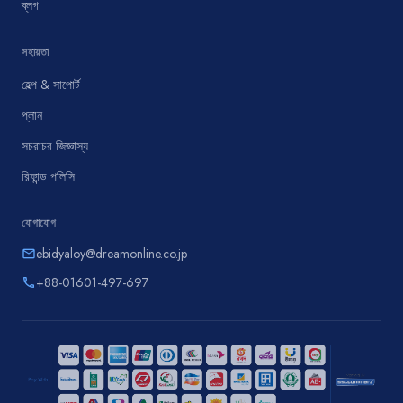
ব্লগ
সহায়তা
হেল্প & সাপোর্ট
প্লান
সচরাচর জিজ্ঞাস্য
রিফান্ড পলিসি
যোগাযোগ
ebidyaloy@dreamonline.co.jp
email
+88-01601-497-697
phone