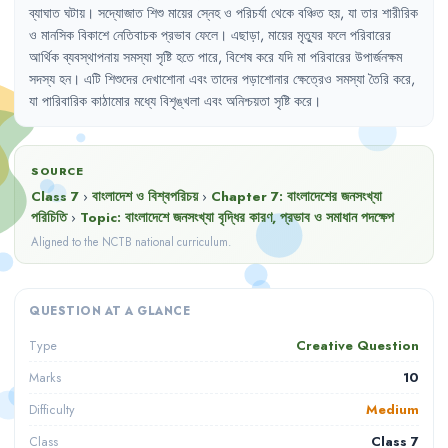
ব্যাঘাত
ঘটায়
।
সদ্যোজাত
শিশু
মায়ের
স্নেহ
ও
পরিচর্যা
থেকে
বঞ্চিত
হয়
,
যা
তার
শারীরিক
ও
মানসিক
বিকাশে
নেতিবাচক
প্রভাব
ফেলে
।
এছাড়া
,
মায়ের
মৃত্যুর
ফলে
পরিবারের
আর্থিক
ব্যবস্থাপনায়
সমস্যা
সৃষ্টি
হতে
পারে
,
বিশেষ
করে
যদি
মা
পরিবারের
উপার্জনক্ষম
সদস্য
হন
।
এটি
শিশুদের
দেখাশোনা
এবং
তাদের
পড়াশোনার
ক্ষেত্রেও
সমস্যা
তৈরি
করে
,
যা
পারিবারিক
কাঠামোর
মধ্যে
বিশৃঙ্খলা
এবং
অনিশ্চয়তা
সৃষ্টি
করে
।
SOURCE
Class 7
›
বাংলাদেশ ও বিশ্বপরিচয়
›
Chapter
7
:
বাংলাদেশের জনসংখ্যা
পরিচিতি
›
Topic:
বাংলাদেশে জনসংখ্যা বৃদ্ধির কারণ, প্রভাব ও সমাধান পদক্ষেপ
Aligned to the NCTB national curriculum.
QUESTION AT A GLANCE
Creative Question
Type
10
Marks
Medium
Difficulty
Class 7
Class