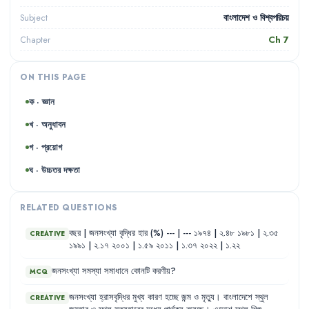
বাংলাদেশ ও বিশ্বপরিচয়
Subject
Ch
7
Chapter
ON THIS PAGE
ক · জ্ঞান
খ · অনুধাবন
গ · প্রয়োগ
ঘ · উচ্চতর দক্ষতা
RELATED QUESTIONS
বছর
|
জনসংখ্যা
বৃদ্ধির
হার
(%)
---
|
---
১৯৭৪
|
২.৪৮
১৯৮১
|
২.৩৫
CREATIVE
১৯৯১
|
২.১৭
২০০১
|
১.৫৯
২০১১
|
১.৩৭
২০২২
|
১.২২
জনসংখ্যা
সমস্যা
সমাধানে
কোনটি
করণীয়
?
MCQ
জনসংখ্যা
হ্রাসবৃদ্ধির
মুখ্য
কারণ
হচ্ছে
জন্ম
ও
মৃত্যু
।
বাংলাদেশে
স্থুল
CREATIVE