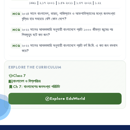
১৯৯১
|
২.১৭
২০০১
|
১.৫৯
২০১১
|
১.৩৭
২০২২
|
১.২২
২০২৪
সালে
বাংলাদেশ
,
ভারত
,
পাকিস্তান
ও
আফগানিস্তানের
মধ্যে
জনসংখ্যা
MCQ
বৃদ্ধির
হার
সবচেয়ে
বেশি
কোন
দেশে
?
২০২২
সালের
আদমশুমারি
অনুযায়ী
বাংলাদেশে
প্রতি
১০০০
জীবন্ত
জন্মের
পর
MCQ
শিশুমৃত্যু
ঘটে
কত
জন
?
২০২২
সালের
আদমশুমারি
অনুযায়ী
বাংলাদেশে
প্রতি
বর্গ
কি.মি.
এ
কত
জন
বসবাস
MCQ
করে
?
EXPLORE THE CURRICULUM
Class 7
school
বাংলাদেশ ও বিশ্বপরিচয়
menu_book
Ch
7
:
বাংলাদেশের জনসংখ্যা পরিচিতি
bookmark
Explore EduWorld
explore