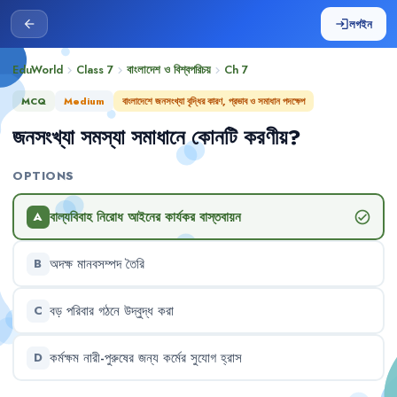
লগইন
arrow_back
login
EduWorld
Class 7
বাংলাদেশ ও বিশ্বপরিচয়
Ch
7
chevron_right
chevron_right
chevron_right
MCQ
Medium
বাংলাদেশে জনসংখ্যা বৃদ্ধির কারণ, প্রভাব ও সমাধান পদক্ষেপ
জনসংখ্যা
সমস্যা
সমাধানে
কোনটি
করণীয়
?
OPTIONS
বাল্যবিবাহ
নিরোধ
আইনের
কার্যকর
বাস্তবায়ন
check_circle
A
অদক্ষ
মানবসম্পদ
তৈরি
B
বড়
পরিবার
গঠনে
উদ্বুদ্ধ
করা
C
কর্মক্ষম
নারী-পুরুষের
জন্য
কর্মের
সুযোগ
হ্রাস
D