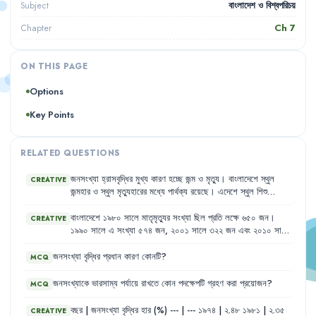
বাংলাদেশ ও বিশ্বপরিচয়
Subject
Ch
7
Chapter
ON THIS PAGE
Options
Key Points
RELATED QUESTIONS
জনসংখ্যা
হ্রাসবৃদ্ধির
মুখ্য
কারণ
হচ্ছে
জন্ম
ও
মৃত্যু
।
বাংলাদেশে
স্থুল
CREATIVE
জন্মহার
ও
স্থুল
মৃত্যুহারের
মধ্যে
পার্থক্য
রয়েছে
।
এদেশে
স্থুল
শিশু
মৃত্যুহার
উন্নত
চিকিৎসা
,
সম্প্রসারিত
টিকাদান
কর্মসূচি
প্রভৃতি
কারণে
হ্রাস
পেয়েছে
।
এক
পরিসংখ্যানে
জানা
যায়
যে
,
এদেশে
প্রতিবছর
জন্ম
নিচ্ছে
২৫
বাংলাদেশে
১৯৮০
সালে
মাতৃমৃত্যুর
সংখ্যা
ছিল
প্রতি
লক্ষে
৬৫০
জন
।
CREATIVE
লক্ষ
শিশু
এবং
মৃত্যুবরণ
করছে
সকল
বয়সের
প্রায়
৬
লক্ষ
লোক
।
১৯৯০
সালে
এ
সংখ্যা
৫৭৪
জন
,
২০০১
সালে
৩২২
জন
এবং
২০১০
সালে
মাতৃমৃত্যুর
সংখ্যা
কমে
১৯৪
জন
হয়
।
বিশ্বব্যাংক
প্রদত্ত
তথ্য
অনুযায়ী
২০১৬
সালে
মাতৃমৃত্যুর
হার
ছিল
১৭৬
জন
(প্রতি
লক্ষে)
।
২০২২
সালের
জনসংখ্যা
বৃদ্ধির
প্রধান
কারণ
কোনটি
?
MCQ
আদমশুমারি
অনুযায়ী
এটা
প্রতি
লক্ষে
১৫৬
জন
।
জনসংখ্যাকে
ভারসাম্য
পর্যায়ে
রাখতে
কোন
পদক্ষেপটি
গ্রহণ
করা
প্রয়োজন
?
MCQ
বছর
|
জনসংখ্যা
বৃদ্ধির
হার
(%)
---
|
---
১৯৭৪
|
২.৪৮
১৯৮১
|
২.৩৫
CREATIVE