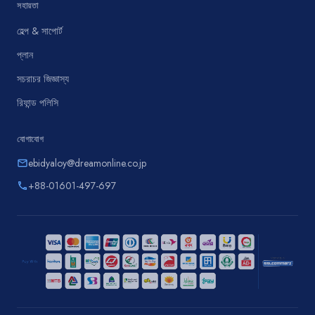
সহায়তা
হেল্প & সাপোর্ট
প্লান
সচরাচর জিজ্ঞাস্য
রিফান্ড পলিসি
যোগাযোগ
ebidyaloy@dreamonline.co.jp
email
+88-01601-497-697
phone