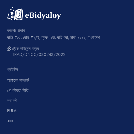
ব্যবসার ঠিকানা
বাড়ি #০১, রোড #২/ই, ব্লক - জে, বারিধারা, ঢাকা ১২১২, বাংলাদেশ
ট্রেড লাইসেন্স নম্বর
gavel
TRAD/DNCC/030243/2022
প্রতিষ্ঠান
আমাদের সম্পর্কে
গোপনীয়তা নীতি
শর্তাবলী
EULA
ব্লগ