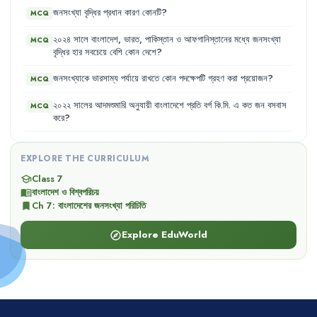
জনসংখ্যা
বৃদ্ধির
প্রধান
কারণ
কোনটি
?
MCQ
২০২৪
সালে
বাংলাদেশ
,
ভারত
,
পাকিস্তান
ও
আফগানিস্তানের
মধ্যে
জনসংখ্যা
MCQ
বৃদ্ধির
হার
সবচেয়ে
বেশি
কোন
দেশে
?
জনসংখ্যাকে
ভারসাম্য
পর্যায়ে
রাখতে
কোন
পদক্ষেপটি
গ্রহণ
করা
প্রয়োজন
?
MCQ
২০২২
সালের
আদমশুমারি
অনুযায়ী
বাংলাদেশে
প্রতি
বর্গ
কি.মি.
এ
কত
জন
বসবাস
MCQ
করে
?
EXPLORE THE CURRICULUM
Class 7
school
বাংলাদেশ ও বিশ্বপরিচয়
menu_book
Ch
7
:
বাংলাদেশের জনসংখ্যা পরিচিতি
bookmark
Explore EduWorld
explore