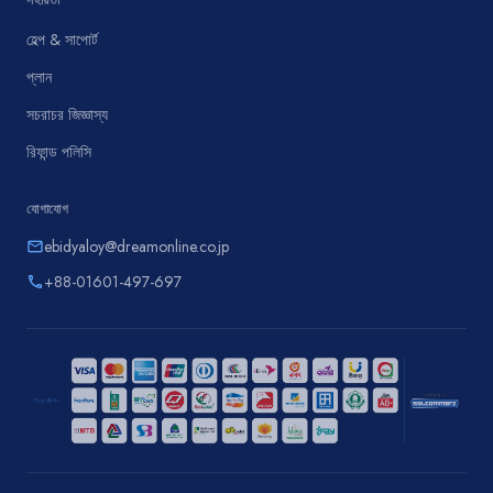
সহায়তা
হেল্প & সাপোর্ট
প্লান
সচরাচর জিজ্ঞাস্য
রিফান্ড পলিসি
যোগাযোগ
ebidyaloy@dreamonline.co.jp
email
+88-01601-497-697
phone