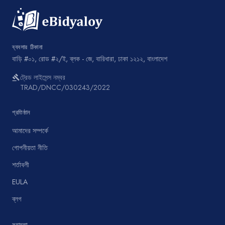
ব্যবসার ঠিকানা
বাড়ি #০১, রোড #২/ই, ব্লক - জে, বারিধারা, ঢাকা ১২১২, বাংলাদেশ
ট্রেড লাইসেন্স নম্বর
gavel
TRAD/DNCC/030243/2022
প্রতিষ্ঠান
আমাদের সম্পর্কে
গোপনীয়তা নীতি
শর্তাবলী
EULA
ব্লগ