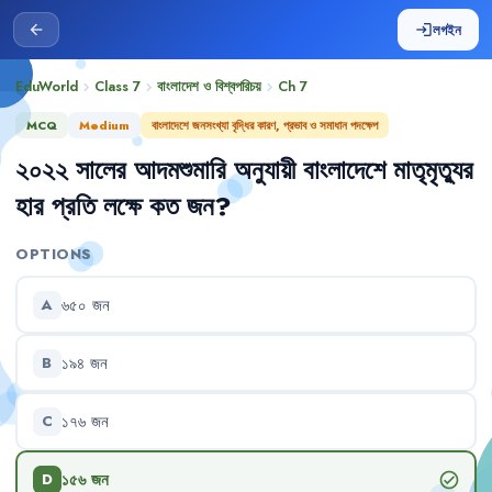
লগইন
arrow_back
login
EduWorld
Class 7
বাংলাদেশ ও বিশ্বপরিচয়
Ch
7
chevron_right
chevron_right
chevron_right
MCQ
Medium
বাংলাদেশে জনসংখ্যা বৃদ্ধির কারণ, প্রভাব ও সমাধান পদক্ষেপ
২০২২
সালের
আদমশুমারি
অনুযায়ী
বাংলাদেশে
মাতৃমৃত্যুর
হার
প্রতি
লক্ষে
কত
জন
?
OPTIONS
৬৫০
জন
A
১৯৪
জন
B
১৭৬
জন
C
১৫৬
জন
check_circle
D