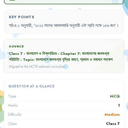
KEY POINTS
পাঠ-৪.১
অনুযায়ী
,
'
২০২২
সালের
আদমশুমারি
অনুযায়ী
এটা
প্রতি
লক্ষে
১৫৬
জন
'।
SOURCE
Class 7
›
বাংলাদেশ ও বিশ্বপরিচয়
›
Chapter
7
:
বাংলাদেশের জনসংখ্যা
পরিচিতি
›
Topic:
বাংলাদেশে জনসংখ্যা বৃদ্ধির কারণ, প্রভাব ও সমাধান পদক্ষেপ
Aligned to the NCTB national curriculum.
QUESTION AT A GLANCE
MCQ
Type
1
Marks
Medium
Difficulty
Class 7
Class