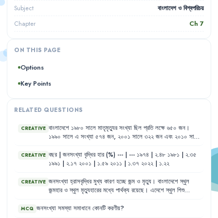
বাংলাদেশ ও বিশ্বপরিচয়
Subject
Ch
7
Chapter
ON THIS PAGE
Options
Key Points
RELATED QUESTIONS
বাংলাদেশে
১৯৮০
সালে
মাতৃমৃত্যুর
সংখ্যা
ছিল
প্রতি
লক্ষে
৬৫০
জন
।
CREATIVE
১৯৯০
সালে
এ
সংখ্যা
৫৭৪
জন
,
২০০১
সালে
৩২২
জন
এবং
২০১০
সালে
মাতৃমৃত্যুর
সংখ্যা
কমে
১৯৪
জন
হয়
।
বিশ্বব্যাংক
প্রদত্ত
তথ্য
অনুযায়ী
২০১৬
সালে
মাতৃমৃত্যুর
হার
ছিল
১৭৬
জন
(প্রতি
লক্ষে)
।
২০২২
সালের
বছর
|
জনসংখ্যা
বৃদ্ধির
হার
(%)
---
|
---
১৯৭৪
|
২.৪৮
১৯৮১
|
২.৩৫
CREATIVE
আদমশুমারি
অনুযায়ী
এটা
প্রতি
লক্ষে
১৫৬
জন
।
১৯৯১
|
২.১৭
২০০১
|
১.৫৯
২০১১
|
১.৩৭
২০২২
|
১.২২
জনসংখ্যা
হ্রাসবৃদ্ধির
মুখ্য
কারণ
হচ্ছে
জন্ম
ও
মৃত্যু
।
বাংলাদেশে
স্থুল
CREATIVE
জন্মহার
ও
স্থুল
মৃত্যুহারের
মধ্যে
পার্থক্য
রয়েছে
।
এদেশে
স্থুল
শিশু
মৃত্যুহার
উন্নত
চিকিৎসা
,
সম্প্রসারিত
টিকাদান
কর্মসূচি
প্রভৃতি
কারণে
হ্রাস
পেয়েছে
।
এক
পরিসংখ্যানে
জানা
যায়
যে
,
এদেশে
প্রতিবছর
জন্ম
নিচ্ছে
২৫
জনসংখ্যা
সমস্যা
সমাধানে
কোনটি
করণীয়
?
MCQ
লক্ষ
শিশু
এবং
মৃত্যুবরণ
করছে
সকল
বয়সের
প্রায়
৬
লক্ষ
লোক
।