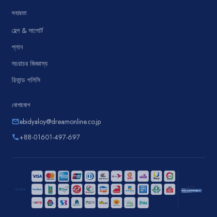
সহায়তা
হেল্প & সাপোর্ট
প্লান
সচরাচর জিজ্ঞাস্য
রিফান্ড পলিসি
যোগাযোগ
ebidyaloy@dreamonline.co.jp
email
+88-01601-497-697
phone