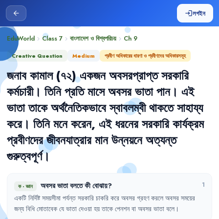
লগইন
arrow_back
login
EduWorld
Class 7
বাংলাদেশ ও বিশ্বপরিচয়
Ch
9
chevron_right
chevron_right
chevron_right
Creative Question
Medium
প্রবীণ অধিকারের ধারণা ও প্রবীণদের অধিকারসমূহ
জনাব
কামাল
(৭২)
একজন
অবসরপ্রাপ্ত
সরকারি
কর্মচারী
।
তিনি
প্রতি
মাসে
অবসর
ভাতা
পান
।
এই
ভাতা
তাকে
অর্থনৈতিকভাবে
স্বাবলম্বী
থাকতে
সাহায্য
করে
।
তিনি
মনে
করেন
,
এই
ধরনের
সরকারি
কার্যক্রম
প্রবীণদের
জীবনযাত্রার
মান
উন্নয়নে
অত্যন্ত
গুরুত্বপূর্ণ
।
অবসর
ভাতা
বলতে
কী
বোঝায়
?
1
ক
·
জ্ঞান
একটি
নির্দিষ্ট
সময়সীমা
পর্যন্ত
সরকারি
চাকরি
করে
অবসর
গ্রহণ
করলে
অবসর
সময়ের
জন্য
বিধি
মোতাবেক
যে
ভাতা
দেওয়া
হয়
তাকে
পেনশন
বা
অবসর
ভাতা
বলে
।