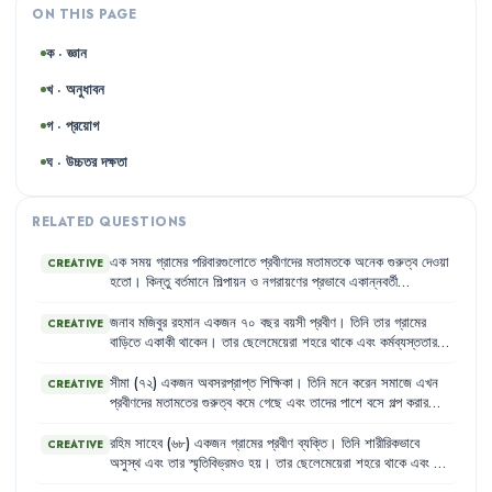
ON THIS PAGE
ক · জ্ঞান
খ · অনুধাবন
গ · প্রয়োগ
ঘ · উচ্চতর দক্ষতা
RELATED QUESTIONS
এক
সময়
গ্রামের
পরিবারগুলোতে
প্রবীণদের
মতামতকে
অনেক
গুরুত্ব
দেওয়া
CREATIVE
হতো
।
কিন্তু
বর্তমানে
শিল্পায়ন
ও
নগরায়ণের
প্রভাবে
একান্নবর্তী
পরিবারগুলো
ভেঙে
ছোটো
পরিবারে
পরিণত
হচ্ছে
।
এর
ফলে
প্রবীণদের
মতামতকে
আর
আগের
মতো
গুরুত্ব
দেওয়া
হয়
না
এবং
তারা
সমাজে
প্রায়
জনাব
মজিবুর
রহমান
একজন
৭০
বছর
বয়সী
প্রবীণ
।
তিনি
তার
গ্রামের
CREATIVE
গৌণ
বিবেচিত
হন
।
তাদের
পাশে
বসে
কথা
বলার
সময়ও
যেন
কারও
নেই
।
বাড়িতে
একাকী
থাকেন
।
তার
ছেলেমেয়েরা
শহরে
থাকে
এবং
কর্মব্যস্ততার
কারণে
খুব
কমই
গ্রামে
আসতে
পারে
।
মজিবুর
রহমান
মাঝে
মাঝে
অসুস্থ
হয়ে
পড়েন
এবং
তার
দেখাশোনা
করার
কেউ
থাকে
না
।
তিনি
মনে
করেন
,
তার
সীমা
(৭২)
একজন
অবসরপ্রাপ্ত
শিক্ষিকা
।
তিনি
মনে
করেন
সমাজে
এখন
CREATIVE
একটু
সঙ্গ
এবং
যত্নের
প্রয়োজন
।
প্রবীণদের
মতামতের
গুরুত্ব
কমে
গেছে
এবং
তাদের
পাশে
বসে
গল্প
করার
সময়ও
যেন
কারো
নেই
।
তিনি
মাঝে
মাঝে
হীনম্মন্যতায়
ভোগেন
এবং
নিজেকে
সমাজের
বোঝা
মনে
করেন
।
তার
শারীরিক
শক্তিও
আগের
মতো
রহিম
সাহেব
(৬৮)
একজন
গ্রামের
প্রবীণ
ব্যক্তি
।
তিনি
শারীরিকভাবে
CREATIVE
নেই
।
অসুস্থ
এবং
তার
স্মৃতিবিভ্রমও
হয়
।
তার
ছেলেমেয়েরা
শহরে
থাকে
এবং
তার
দেখাশোনা
করার
মতো
কেউ
নেই
।
তিনি
প্রায়ই
নিজেকে
অসহায়
ও