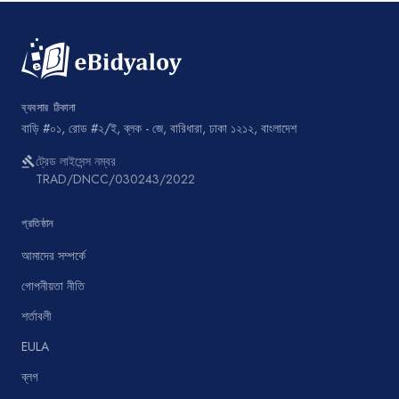
ব্যবসার ঠিকানা
বাড়ি #০১, রোড #২/ই, ব্লক - জে, বারিধারা, ঢাকা ১২১২, বাংলাদেশ
ট্রেড লাইসেন্স নম্বর
gavel
TRAD/DNCC/030243/2022
প্রতিষ্ঠান
আমাদের সম্পর্কে
গোপনীয়তা নীতি
শর্তাবলী
EULA
ব্লগ