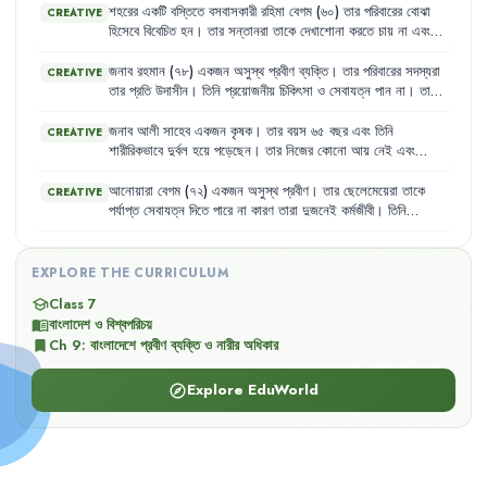
অবহেলিত
মনে
করেন
।
শহরের
একটি
বস্তিতে
বসবাসকারী
রহিমা
বেগম
(৬০)
তার
পরিবারের
বোঝা
CREATIVE
হিসেবে
বিবেচিত
হন
।
তার
সন্তানরা
তাকে
দেখাশোনা
করতে
চায়
না
এবং
প্রায়শই
তাকে
অবহেলা
করে
।
রহিমা
বেগম
অসুস্থ
হলেও
প্রয়োজনীয়
চিকিৎসা
সুবিধা
পান
না
এবং
ঔষধ
কেনারও
সামর্থ্য
তার
নেই
।
তিনি
মনে
জনাব
রহমান
(৭৮)
একজন
অসুস্থ
প্রবীণ
ব্যক্তি
।
তার
পরিবারের
সদস্যরা
CREATIVE
করেন
,
তার
মতো
অসহায়
প্রবীণদের
জন্য
সমাজে
কোনো
স্থান
নেই
।
তার
প্রতি
উদাসীন
।
তিনি
প্রয়োজনীয়
চিকিৎসা
ও
সেবাযত্ন
পান
না
।
তার
শারীরিক
অবস্থা
দিন
দিন
খারাপ
হচ্ছে
।
জনাব
আলী
সাহেব
একজন
কৃষক
।
তার
বয়স
৬৫
বছর
এবং
তিনি
CREATIVE
শারীরিকভাবে
দুর্বল
হয়ে
পড়েছেন
।
তার
নিজের
কোনো
আয়
নেই
এবং
সন্তানদের
উপর
নির্ভরশীল
।
তার
পরিবারে
পর্যাপ্ত
খাদ্য
ও
স্বাস্থ্যসেবার
অভাব
রয়েছে
।
তিনি
মনে
করেন
,
সরকার
যদি
অসহায়
প্রবীণদের
জন্য
আরও
আনোয়ারা
বেগম
(৭২)
একজন
অসুস্থ
প্রবীণ
।
তার
ছেলেমেয়েরা
তাকে
CREATIVE
বেশি
সুযোগ-সুবিধা
দিত
,
তবে
তার
মতো
অনেকেই
ভালো
জীবনযাপন
করতে
পর্যাপ্ত
সেবাযত্ন
দিতে
পারে
না
কারণ
তারা
দুজনেই
কর্মজীবী
।
তিনি
পারত
।
প্রায়শই
অনুভব
করেন
যে
তার
শারীরিক
কষ্ট
এবং
একাকীত্ব
তাকে
মানসিকভাবে
দুর্বল
করে
দিচ্ছে
।
EXPLORE THE CURRICULUM
Class 7
school
বাংলাদেশ ও বিশ্বপরিচয়
menu_book
Ch
9
:
বাংলাদেশে প্রবীণ ব্যক্তি ও নারীর অধিকার
bookmark
Explore EduWorld
explore