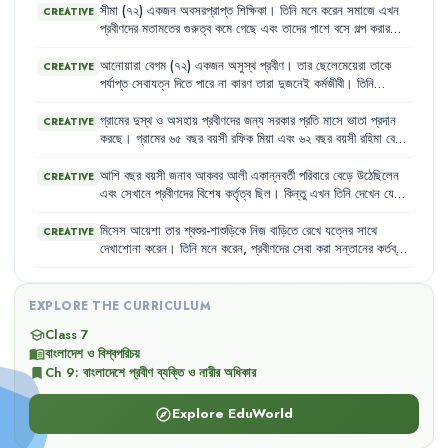
সীমা
(৭২)
একজন
অবসরপ্রাপ্ত
শিক্ষিকা
।
তিনি
মনে
করেন
সমাজে
এখন
CREATIVE
প্রবীণদের
মতামতের
গুরুত্ব
কমে
গেছে
এবং
তাদের
পাশে
বসে
গল্প
করার
সময়ও
যেন
কারো
নেই
।
তিনি
মাঝে
মাঝে
হীনম্মন্যতায়
ভোগেন
এবং
নিজেকে
সমাজের
বোঝা
মনে
করেন
।
তার
শারীরিক
শক্তিও
আগের
মতো
আনোয়ারা
বেগম
(৭২)
একজন
অসুস্থ
প্রবীণ
।
তার
ছেলেমেয়েরা
তাকে
CREATIVE
নেই
।
পর্যাপ্ত
সেবাযত্ন
দিতে
পারে
না
কারণ
তারা
দুজনেই
কর্মজীবী
।
তিনি
প্রায়শই
অনুভব
করেন
যে
তার
শারীরিক
কষ্ট
এবং
একাকীত্ব
তাকে
মানসিকভাবে
দুর্বল
করে
দিচ্ছে
।
গ্রামের
দুস্থ
ও
অসহায়
প্রবীণদের
জন্য
সরকার
প্রতি
মাসে
ভাতা
প্রদান
CREATIVE
করছে
।
গ্রামের
৬৫
বছর
বয়সী
রফিক
মিয়া
এবং
৬২
বছর
বয়সী
রহিমা
বেগম
এই
ভাতার
আওতায়
এসেছেন
।
একই
সাথে
,
সরকার
উচ্চ
মাধ্যমিক
শ্রেণি
পর্যন্ত
মেয়েদের
বিনা
বেতনে
লেখাপড়ার
সুযোগ
ও
উপবৃত্তির
ব্যবস্থা
আশি
বছর
বয়সী
জনাব
আকবর
আলী
একান্নবর্তী
পরিবারে
বেড়ে
উঠেছিলেন
CREATIVE
করেছে
।
এবং
সেখানে
প্রবীণদের
বিশেষ
কর্তৃত্ব
ছিল
।
কিন্তু
এখন
তিনি
দেখেন
যে
শিল্পায়ন
ও
নগরায়ণের
প্রভাবে
পরিবারগুলো
ছোট
হয়ে
যাচ্ছে
এবং
প্রবীণদের
মতামতকে
তেমন
গুরুত্ব
দেওয়া
হয়
না
।
তিনি
এই
পরিবর্তনের
কারণে
নিঃসঙ্গ
মিসেস
আয়েশা
তার
শ্বশুর-শাশুড়িকে
নিজ
বাড়িতে
রেখে
যত্নের
সাথে
CREATIVE
ও
বিমর্ষ
বোধ
করেন
।
দেখাশোনা
করেন
।
তিনি
মনে
করেন
,
প্রবীণদের
সেবা
করা
সন্তানের
কর্তব্য
।
কিন্তু
তার
অনেক
প্রতিবেশী
তাদের
বৃদ্ধ
বাবা-মাকে
বৃদ্ধাশ্রমে
রেখে
আসেন
বা
তাদের
দেখাশোনার
ভার
কাজের
লোকের
উপর
ছেড়ে
দেন
।
আয়েশা
বেগম
মনে
করেন
,
সমাজে
প্রবীণদের
প্রতি
এই
ধরনের
মনোভাব
পরিবর্তন
হওয়া
EXPLORE THE CURRICULUM
দরকার
।
Class 7
school
বাংলাদেশ ও বিশ্বপরিচয়
menu_book
Ch
9
:
বাংলাদেশে প্রবীণ ব্যক্তি ও নারীর অধিকার
bookmark
Explore EduWorld
explore