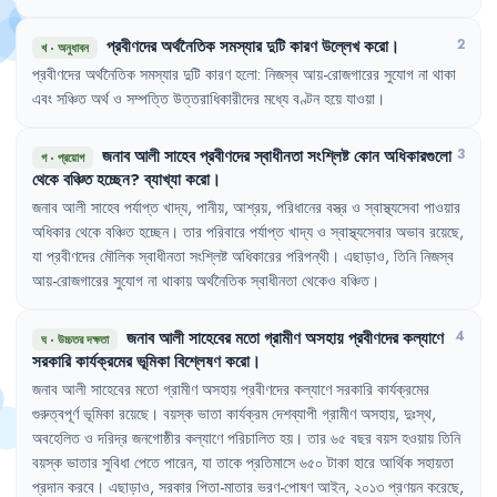
প্রবীণদের
অর্থনৈতিক
সমস্যার
দুটি
কারণ
উল্লেখ
করো
।
2
খ
·
অনুধাবন
প্রবীণদের
অর্থনৈতিক
সমস্যার
দুটি
কারণ
হলো
:
নিজস্ব
আয়-রোজগারের
সুযোগ
না
থাকা
এবং
সঞ্চিত
অর্থ
ও
সম্পত্তি
উত্তরাধিকারীদের
মধ্যে
বণ্টন
হয়ে
যাওয়া
।
জনাব
আলী
সাহেব
প্রবীণদের
স্বাধীনতা
সংশ্লিষ্ট
কোন
অধিকারগুলো
3
গ
·
প্রয়োগ
থেকে
বঞ্চিত
হচ্ছেন
?
ব্যাখ্যা
করো
।
জনাব
আলী
সাহেব
পর্যাপ্ত
খাদ্য
,
পানীয়
,
আশ্রয়
,
পরিধানের
বস্ত্র
ও
স্বাস্থ্যসেবা
পাওয়ার
অধিকার
থেকে
বঞ্চিত
হচ্ছেন
।
তার
পরিবারে
পর্যাপ্ত
খাদ্য
ও
স্বাস্থ্যসেবার
অভাব
রয়েছে
,
যা
প্রবীণদের
মৌলিক
স্বাধীনতা
সংশ্লিষ্ট
অধিকারের
পরিপন্থী
।
এছাড়াও
,
তিনি
নিজস্ব
আয়-রোজগারের
সুযোগ
না
থাকায়
অর্থনৈতিক
স্বাধীনতা
থেকেও
বঞ্চিত
।
জনাব
আলী
সাহেবের
মতো
গ্রামীণ
অসহায়
প্রবীণদের
কল্যাণে
4
ঘ
·
উচ্চতর দক্ষতা
সরকারি
কার্যক্রমের
ভূমিকা
বিশ্লেষণ
করো
।
জনাব
আলী
সাহেবের
মতো
গ্রামীণ
অসহায়
প্রবীণদের
কল্যাণে
সরকারি
কার্যক্রমের
গুরুত্বপূর্ণ
ভূমিকা
রয়েছে
।
বয়স্ক
ভাতা
কার্যক্রম
দেশব্যাপী
গ্রামীণ
অসহায়
,
দুঃস্থ
,
অবহেলিত
ও
দরিদ্র
জনগোষ্ঠীর
কল্যাণে
পরিচালিত
হয়
।
তার
৬৫
বছর
বয়স
হওয়ায়
তিনি
বয়স্ক
ভাতার
সুবিধা
পেতে
পারেন
,
যা
তাকে
প্রতিমাসে
৬৫০
টাকা
হারে
আর্থিক
সহায়তা
প্রদান
করবে
।
এছাড়াও
,
সরকার
পিতা-মাতার
ভরণ-পোষণ
আইন
,
২০১৩
প্রণয়ন
করেছে
,