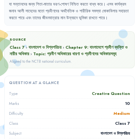
যা
সন্তানদের
জন্য
পিতা-মাতার
ভরণ-পোষণ
নিশ্চিত
করতে
বাধ্য
করে
।
এসব
কার্যক্রম
জনাব
আলী
সাহেবের
মতো
প্রবীণদের
অর্থনৈতিক
ও
শারীরিক
সমস্যা
মোকাবিলায়
সহায়তা
করতে
পারে
এবং
তাদের
জীবনযাত্রার
মান
উন্নয়নে
ভূমিকা
রাখতে
পারে
।
SOURCE
Class 7
›
বাংলাদেশ ও বিশ্বপরিচয়
›
Chapter
9
:
বাংলাদেশে প্রবীণ ব্যক্তি ও
নারীর অধিকার
›
Topic:
প্রবীণ অধিকারের ধারণা ও প্রবীণদের অধিকারসমূহ
Aligned to the NCTB national curriculum.
QUESTION AT A GLANCE
Creative Question
Type
10
Marks
Medium
Difficulty
Class 7
Class
বাংলাদেশ ও বিশ্বপরিচয়
Subject