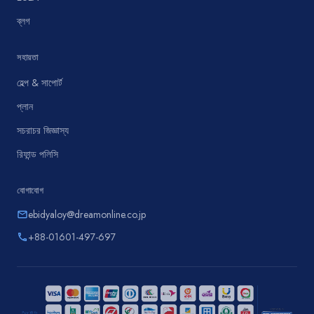
ব্লগ
সহায়তা
হেল্প & সাপোর্ট
প্লান
সচরাচর জিজ্ঞাস্য
রিফান্ড পলিসি
যোগাযোগ
ebidyaloy@dreamonline.co.jp
email
+88-01601-497-697
phone