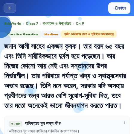
লগইন
arrow_back
login
EduWorld
Class 7
বাংলাদেশ ও বিশ্বপরিচয়
Ch
9
chevron_right
chevron_right
chevron_right
Creative Question
Medium
প্রবীণ অধিকারের ধারণা ও প্রবীণদের অধিকারসমূহ
জনাব
আলী
সাহেব
একজন
কৃষক
।
তার
বয়স
৬৫
বছর
এবং
তিনি
শারীরিকভাবে
দুর্বল
হয়ে
পড়েছেন
।
তার
নিজের
কোনো
আয়
নেই
এবং
সন্তানদের
উপর
নির্ভরশীল
।
তার
পরিবারে
পর্যাপ্ত
খাদ্য
ও
স্বাস্থ্যসেবার
অভাব
রয়েছে
।
তিনি
মনে
করেন
,
সরকার
যদি
অসহায়
প্রবীণদের
জন্য
আরও
বেশি
সুযোগ-সুবিধা
দিত
,
তবে
তার
মতো
অনেকেই
ভালো
জীবনযাপন
করতে
পারত
।
অধিকারের
মূল
লক্ষ্য
কী
?
1
ক
·
জ্ঞান
অধিকারের
মূল
লক্ষ্য
ব্যক্তির
সর্বজনীন
কল্যাণ
সাধন
।