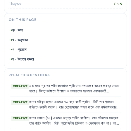
Ch
9
Chapter
ON THIS PAGE
ক · জ্ঞান
খ · অনুধাবন
গ · প্রয়োগ
ঘ · উচ্চতর দক্ষতা
RELATED QUESTIONS
এক
সময়
গ্রামের
পরিবারগুলোতে
প্রবীণদের
মতামতকে
অনেক
গুরুত্ব
দেওয়া
CREATIVE
হতো
।
কিন্তু
বর্তমানে
শিল্পায়ন
ও
নগরায়ণের
প্রভাবে
একান্নবর্তী
পরিবারগুলো
ভেঙে
ছোটো
পরিবারে
পরিণত
হচ্ছে
।
এর
ফলে
প্রবীণদের
মতামতকে
আর
আগের
মতো
গুরুত্ব
দেওয়া
হয়
না
এবং
তারা
সমাজে
প্রায়
জনাব
মজিবুর
রহমান
একজন
৭০
বছর
বয়সী
প্রবীণ
।
তিনি
তার
গ্রামের
CREATIVE
গৌণ
বিবেচিত
হন
।
তাদের
পাশে
বসে
কথা
বলার
সময়ও
যেন
কারও
নেই
।
বাড়িতে
একাকী
থাকেন
।
তার
ছেলেমেয়েরা
শহরে
থাকে
এবং
কর্মব্যস্ততার
কারণে
খুব
কমই
গ্রামে
আসতে
পারে
।
মজিবুর
রহমান
মাঝে
মাঝে
অসুস্থ
হয়ে
পড়েন
এবং
তার
দেখাশোনা
করার
কেউ
থাকে
না
।
তিনি
মনে
করেন
,
তার
জনাব
রহমান
(৭৮)
একজন
অসুস্থ
প্রবীণ
ব্যক্তি
।
তার
পরিবারের
সদস্যরা
CREATIVE
একটু
সঙ্গ
এবং
যত্নের
প্রয়োজন
।
তার
প্রতি
উদাসীন
।
তিনি
প্রয়োজনীয়
চিকিৎসা
ও
সেবাযত্ন
পান
না
।
তার
শারীরিক
অবস্থা
দিন
দিন
খারাপ
হচ্ছে
।