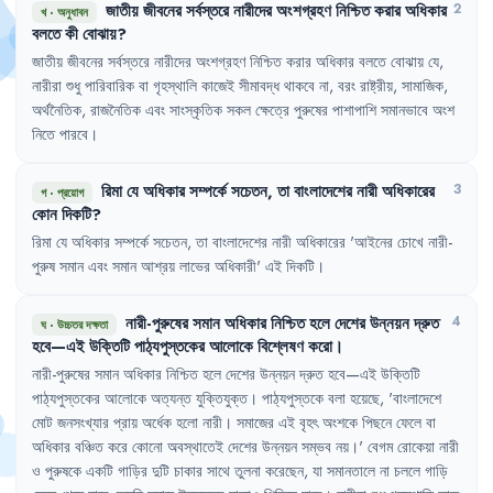
জাতীয়
জীবনের
সর্বস্তরে
নারীদের
অংশগ্রহণ
নিশ্চিত
করার
অধিকার
2
খ
·
অনুধাবন
বলতে
কী
বোঝায়
?
জাতীয়
জীবনের
সর্বস্তরে
নারীদের
অংশগ্রহণ
নিশ্চিত
করার
অধিকার
বলতে
বোঝায়
যে
,
নারীরা
শুধু
পারিবারিক
বা
গৃহস্থালি
কাজেই
সীমাবদ্ধ
থাকবে
না
,
বরং
রাষ্ট্রীয়
,
সামাজিক
,
অর্থনৈতিক
,
রাজনৈতিক
এবং
সাংস্কৃতিক
সকল
ক্ষেত্রে
পুরুষের
পাশাপাশি
সমানভাবে
অংশ
নিতে
পারবে
।
রিমা
যে
অধিকার
সম্পর্কে
সচেতন
,
তা
বাংলাদেশের
নারী
অধিকারের
3
গ
·
প্রয়োগ
কোন
দিকটি
?
রিমা
যে
অধিকার
সম্পর্কে
সচেতন
,
তা
বাংলাদেশের
নারী
অধিকারের
'
আইনের
চোখে
নারী-
পুরুষ
সমান
এবং
সমান
আশ্রয়
লাভের
অধিকারী
'
এই
দিকটি
।
নারী-পুরুষের
সমান
অধিকার
নিশ্চিত
হলে
দেশের
উন্নয়ন
দ্রুত
4
ঘ
·
উচ্চতর দক্ষতা
হবে—এই
উক্তিটি
পাঠ্যপুস্তকের
আলোকে
বিশ্লেষণ
করো
।
নারী-পুরুষের
সমান
অধিকার
নিশ্চিত
হলে
দেশের
উন্নয়ন
দ্রুত
হবে—এই
উক্তিটি
পাঠ্যপুস্তকের
আলোকে
অত্যন্ত
যুক্তিযুক্ত
।
পাঠ্যপুস্তকে
বলা
হয়েছে
,
'
বাংলাদেশে
মোট
জনসংখ্যার
প্রায়
অর্ধেক
হলো
নারী
।
সমাজের
এই
বৃহৎ
অংশকে
পিছনে
ফেলে
বা
অধিকার
বঞ্চিত
করে
কোনো
অবস্থাতেই
দেশের
উন্নয়ন
সম্ভব
নয়
।'
বেগম
রোকেয়া
নারী
ও
পুরুষকে
একটি
গাড়ির
দুটি
চাকার
সাথে
তুলনা
করেছেন
,
যা
সমানতালে
না
চললে
গাড়ি