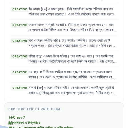
ছেলে
শহরে
থাকে
।
তার
স্ত্রী
মারা
গেছেন
।
ফলে
তিনি
একাকীত্বে
ভোগেন
এবং
তার
দেখাশোনা
করার
কেউ
নেই
।
মিঃ
আলম
(৮০)
একজন
কৃষক
।
তিনি
সারাজীবন
কঠোর
পরিশ্রম
করে
তার
CREATIVE
পরিবারকে
ভরণ-পোষণ
করেছেন
।
এখন
তিনি
বার্ধক্যের
কারণে
কাজ
করতে
পারেন
না
এবং
তার
কোনো
সঞ্চয়ও
নেই
।
তার
ছেলেরা
তাকে
সহযোগিতা
করতে
প্রস্তুত
নয়
এবং
তিনি
প্রায়শই
অনাহারে
থাকেন
।
ফারুক
সাহেব
সম্প্রতি
সরকারি
চাকরি
থেকে
অবসর
গ্রহণ
করেছেন
।
তার
CREATIVE
ছেলেমেয়েরা
উচ্চশিক্ষিত
এবং
তারা
নিজেদের
পরিবার
নিয়ে
ব্যস্ত
।
ফারুক
সাহেব
এখন
বেশিরভাগ
সময়
একা
থাকেন
এবং
নিজের
পছন্দের
কাজগুলো
করার
সুযোগ
পান
না
।
তার
স্ত্রী
অসুস্থ
হওয়ায়
তিনি
নিজেও
শারীরিক
রিমা
একজন
কর্মজীবী
নারী
।
তার
স্বামীও
কর্মজীবী
।
তাদের
একটি
ছোট
CREATIVE
জটিলতায়
ভুগছেন
কিন্তু
প্রয়োজনীয়
চিকিৎসার
সুযোগ
পাচ্ছেন
না
।
সন্তান
আছে
।
রিমার
শ্বশুর-শাশুড়ি
গ্রামে
থাকেন
।
তারা
চান
রিমা
যেন
চাকরি
ছেড়ে
দিয়ে
সন্তানের
দেখাশোনা
করে
।
কিন্তু
রিমা
তার
ব্যক্তিগত
স্বাধীনতা
এবং
কর্মজীবনের
অধিকারকে
গুরুত্ব
দেয়
।
রহিমা
খাতুন
একজন
বিধবা
মহিলা
।
তার
বয়স
৬৫
বছর
।
তার
স্বামী
মারা
CREATIVE
যাওয়ার
পর
তিনি
অর্থনৈতিকভাবে
খুব
কষ্টে
দিনযাপন
করছেন
।
তার
কোনো
সন্তান
নেই
যে
তাকে
দেখাশোনা
করবে
।
তিনি
একসময়
খুব
সক্রিয়
ছিলেন
,
কিন্তু
এখন
বার্ধক্যের
কারণে
শারীরিক
শক্তি
কমে
যাওয়ায়
কোনো
কাজ
৬০
বছর
বয়সী
মিসেস
ফাহিমা
অবসর
গ্রহণের
পর
তার
সন্তানদের
সাথে
CREATIVE
করতে
পারেন
না
।
তিনি
প্রায়ই
অসুস্থ
থাকেন
এবং
প্রয়োজনীয়
ঔষধ
কেনার
থাকেন
।
তার
ছেলে
ও
ছেলের
বউ
উভয়ই
কর্মজীবী
।
ফলে
ফাহিমাকে
তাদের
সামর্থ্যও
তার
নেই
।
শিশুদের
দেখাশোনা
,
স্কুলে
পৌঁছানো
এবং
বাজারঘাটের
দায়িত্ব
পালন
করতে
হয়
।
এই
বয়সে
এসব
কাজ
করা
তার
পক্ষে
কঠিন
হয়ে
পড়েছে
এবং
তিনি
সালমা
(২৫)
একজন
শিক্ষিত
নারী
।
সে
তার
এলাকায়
একটি
স্কুল
প্রতিষ্ঠা
CREATIVE
প্রায়শই
অসুস্থ
থাকেন
,
কিন্তু
প্রয়োজনীয়
চিকিৎসা
সুবিধা
পান
না
।
করতে
চায়
,
কিন্তু
তার
এলাকার
পুরুষ
সদস্যরা
মনে
করে
,
'
নারীর
জন্য
ঘরের
কাজই
যথেষ্ট
,
বাইরে
কাজ
করার
দরকার
নেই
।'
তারা
তাকে
বিভিন্নভাবে
নিরুৎসাহিত
করে
।
EXPLORE THE CURRICULUM
Class 7
school
বাংলাদেশ ও বিশ্বপরিচয়
menu_book