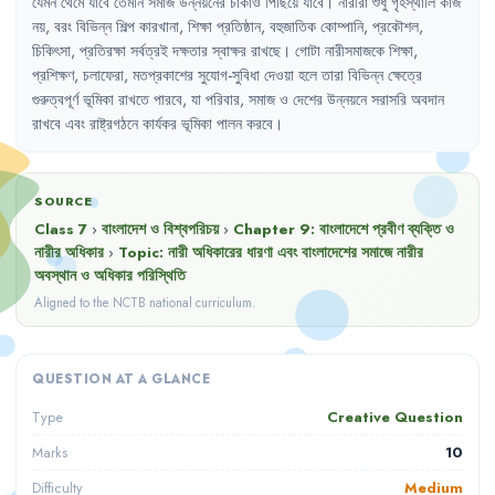
যেমন
থেমে
যাবে
তেমনি
সমাজ
উন্নয়নের
চাকাও
পিছিয়ে
যাবে
।
নারীরা
শুধু
গৃহস্থালি
কাজ
নয়
,
বরং
বিভিন্ন
শিল্প
কারখানা
,
শিক্ষা
প্রতিষ্ঠান
,
বহুজাতিক
কোম্পানি
,
প্রকৌশল
,
চিকিৎসা
,
প্রতিরক্ষা
সর্বত্রই
দক্ষতার
স্বাক্ষর
রাখছে
।
গোটা
নারীসমাজকে
শিক্ষা
,
প্রশিক্ষণ
,
চলাফেরা
,
মতপ্রকাশের
সুযোগ-সুবিধা
দেওয়া
হলে
তারা
বিভিন্ন
ক্ষেত্রে
গুরুত্বপূর্ণ
ভূমিকা
রাখতে
পারবে
,
যা
পরিবার
,
সমাজ
ও
দেশের
উন্নয়নে
সরাসরি
অবদান
রাখবে
এবং
রাষ্ট্রগঠনে
কার্যকর
ভূমিকা
পালন
করবে
।
SOURCE
Class 7
›
বাংলাদেশ ও বিশ্বপরিচয়
›
Chapter
9
:
বাংলাদেশে প্রবীণ ব্যক্তি ও
নারীর অধিকার
›
Topic:
নারী অধিকারের ধারণা এবং বাংলাদেশের সমাজে নারীর
অবস্থান ও অধিকার পরিস্থিতি
Aligned to the NCTB national curriculum.
QUESTION AT A GLANCE
Creative Question
Type
10
Marks
Medium
Difficulty