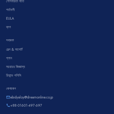
গোপনীয়তা নীতি
শর্তাবলী
EULA
ব্লগ
সহায়তা
হেল্প & সাপোর্ট
প্লান
সচরাচর জিজ্ঞাস্য
রিফান্ড পলিসি
যোগাযোগ
ebidyaloy@dreamonline.co.jp
email
+88-01601-497-697
phone