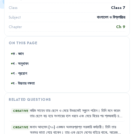
Class 7
Class
বাংলাদেশ ও বিশ্বপরিচয়
Subject
Ch
9
Chapter
ON THIS PAGE
ক · জ্ঞান
খ · অনুধাবন
গ · প্রয়োগ
ঘ · উচ্চতর দক্ষতা
RELATED QUESTIONS
করিম
সাহেব
তার
ছেলে
ও
মেয়ে
উভয়কেই
স্কুলে
পাঠান
।
তিনি
মনে
করেন
CREATIVE
তার
ছেলে
বড়
হয়ে
সংসারের
হাল
ধরবে
এবং
মেয়ে
বিয়ের
পর
শ্বশুরবাড়ি
চলে
যাবে
।
তাই
তিনি
ছেলের
পড়ালেখার
পেছনে
বেশি
খরচ
করেন
এবং
মেয়েকে
উচ্চশিক্ষার
সুযোগ
দিতে
রাজি
নন
।
জনাব
আহমেদ
(৭০)
একজন
অবসরপ্রাপ্ত
সরকারি
কর্মচারী
।
তিনি
তার
CREATIVE
অবসর
ভাতা
পেয়ে
থাকেন
।
তার
এক
ছেলে
দেশের
বাইরে
থাকে
,
আরেক