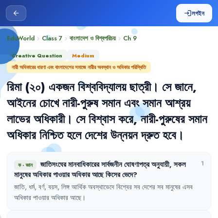
লগইন
arrow_back
login
EduWorld
Class 7
বাংলাদেশ ও বিশ্বপরিচয়
Ch
9
chevron_right
chevron_right
chevron_right
Creative Question
Medium
নারী অধিকারের ধারণা এবং বাংলাদেশের সমাজে নারীর অবস্থান ও অধিকার পরিস্থিতি
রিমা
(২০)
একজন
বিশ্ববিদ্যালয়
ছাত্রী
।
সে
জানে
,
আইনের
চোখে
নারী-পুরুষ
সমান
এবং
সমান
আশ্রয়
লাভের
অধিকারী
।
সে
বিশ্বাস
করে
,
নারী-পুরুষের
সমান
অধিকার
নিশ্চিত
হলে
দেশের
উন্নয়ন
দ্রুত
হবে
।
জাতিসংঘের
মানবাধিকারের
সার্বজনীন
ঘোষণাপত্র
অনুযায়ী
,
সকল
1
ক
·
জ্ঞান
মানুষের
অধিকার
পাওয়ার
অধিকার
আছে
কিসের
ভেদে
?
জাতি
,
ধর্ম
,
বর্ণ
,
বয়স
,
লিঙ্গ
আর্থিক
অবস্থাভেদে
বিশ্বের
সব
দেশের
সব
মানুষের
এসব
অধিকার
পাওয়ার
অধিকার
আছে
।