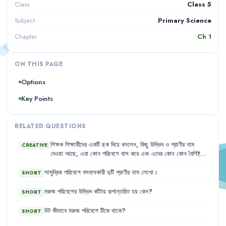
Class 5
Class
Primary Science
Subject
Ch
1
Chapter
ON THIS PAGE
Options
Key Points
RELATED QUESTIONS
শিক্ষক
শিক্ষার্থীদের
একটি
ছক
দিয়ে
বললেন
,
কিছু
উদ্ভিদ
ও
প্রাণীর
নাম
CREATIVE
দেওয়া
আছে
,
এরা
কোন
পরিবেশে
বাস
করে
এবং
এদের
কোন
কোন
বৈশিষ্ট্য
উক্ত
পরিবেশে
টিকে
থাকতে
সহায়তা
করে
তা
খুঁজে
বের
করতে
হবে
।
ছকে
সুন্দরী
গাছ
,
শাপলা
,
বাজপাখি
,
শ্বেত
ভল্লুক
ও
ফণীমনসার
নাম
ছিল
।
সামুদ্রিক
পরিবেশে
বসবাসকারী
দুটি
প্রাণীর
নাম
লেখো
।
SHORT
মরুজ
পরিবেশের
উদ্ভিদ
কাঁটায়
রূপান্তরিত
হয়
কেন
?
SHORT
উট
কীভাবে
মরুজ
পরিবেশে
টিকে
থাকে
?
SHORT