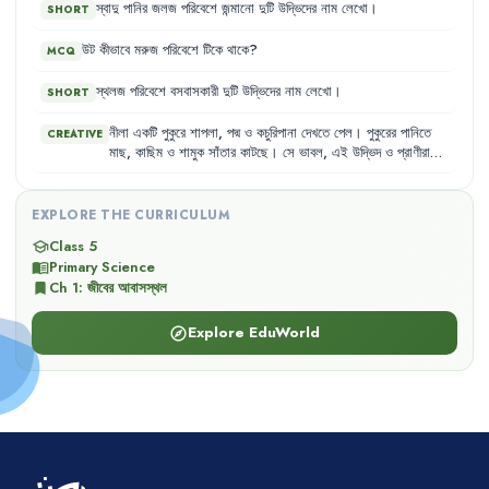
স্বাদু
পানির
জলজ
পরিবেশে
জন্মানো
দুটি
উদ্ভিদের
নাম
লেখো
।
SHORT
উট
কীভাবে
মরুজ
পরিবেশে
টিকে
থাকে
?
MCQ
স্থলজ
পরিবেশে
বসবাসকারী
দুটি
উদ্ভিদের
নাম
লেখো
।
SHORT
নীলা
একটি
পুকুরে
শাপলা
,
পদ্ম
ও
কচুরিপানা
দেখতে
পেল
।
পুকুরের
পানিতে
CREATIVE
মাছ
,
কাছিম
ও
শামুক
সাঁতার
কাটছে
।
সে
ভাবল
,
এই
উদ্ভিদ
ও
প্রাণীরা
কীভাবে
এই
পরিবেশে
টিকে
থাকে
?
EXPLORE THE CURRICULUM
Class 5
school
Primary Science
menu_book
Ch
1
:
জীবের আবাসস্থল
bookmark
Explore EduWorld
explore