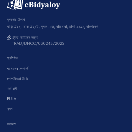
ব্যবসার ঠিকানা
বাড়ি #০১, রোড #২/ই, ব্লক - জে, বারিধারা, ঢাকা ১২১২, বাংলাদেশ
ট্রেড লাইসেন্স নম্বর
gavel
TRAD/DNCC/030243/2022
প্রতিষ্ঠান
আমাদের সম্পর্কে
গোপনীয়তা নীতি
শর্তাবলী
EULA
ব্লগ
সহায়তা