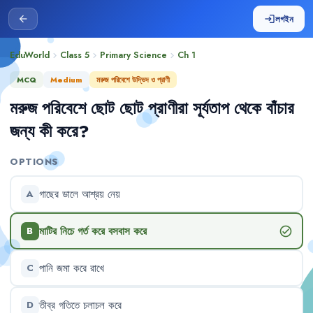
লগইন
arrow_back
login
EduWorld
Class 5
Primary Science
Ch
1
chevron_right
chevron_right
chevron_right
MCQ
Medium
মরুজ পরিবেশে উদ্ভিদ ও প্রাণী
মরুজ
পরিবেশে
ছোট
ছোট
প্রাণীরা
সূর্যতাপ
থেকে
বাঁচার
জন্য
কী
করে
?
OPTIONS
গাছের
ডালে
আশ্রয়
নেয়
A
মাটির
নিচে
গর্ত
করে
বসবাস
করে
check_circle
B
পানি
জমা
করে
রাখে
C
তীব্র
গতিতে
চলাচল
করে
D