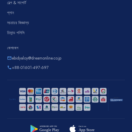
হেল্প & সাপোর্ট
প্লান
সচরাচর জিজ্ঞাস্য
রিফান্ড পলিসি
যোগাযোগ
ebidyaloy@dreamonline.co.jp
email
+88-01601-497-697
phone