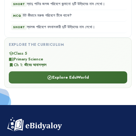
স্বাদু
পানির
জলজ
পরিবেশে
জন্মানো
দুটি
উদ্ভিদের
নাম
লেখো
।
SHORT
উট
কীভাবে
মরুজ
পরিবেশে
টিকে
থাকে
?
MCQ
স্থলজ
পরিবেশে
বসবাসকারী
দুটি
উদ্ভিদের
নাম
লেখো
।
SHORT
EXPLORE THE CURRICULUM
Class 5
school
Primary Science
menu_book
Ch
1
:
জীবের আবাসস্থল
bookmark
Explore EduWorld
explore