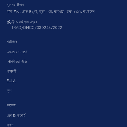
ব্যবসার ঠিকানা
বাড়ি #০১, রোড #২/ই, ব্লক - জে, বারিধারা, ঢাকা ১২১২, বাংলাদেশ
ট্রেড লাইসেন্স নম্বর
gavel
TRAD/DNCC/030243/2022
প্রতিষ্ঠান
আমাদের সম্পর্কে
গোপনীয়তা নীতি
শর্তাবলী
EULA
ব্লগ
সহায়তা
হেল্প & সাপোর্ট
প্লান