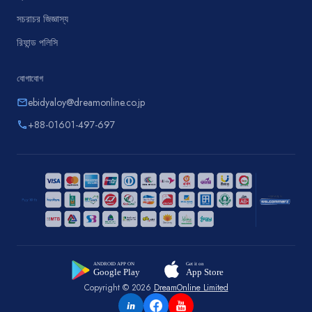
সচরাচর জিজ্ঞাস্য
রিফান্ড পলিসি
যোগাযোগ
ebidyaloy@dreamonline.co.jp
email
+88-01601-497-697
phone
Copyright © 2026
DreamOnline Limited
in