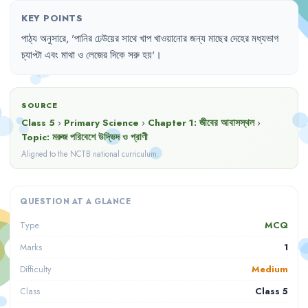
KEY POINTS
পাঠ্য
অনুসারে
,
'
পানির
ঢেউয়ের
সাথে
খাপ
খাওয়ানোর
জন্য
মাছের
দেহের
মধ্যভাগ
চ্যাপ্টা
এবং
মাথা
ও
লেজের
দিকে
সরু
হয়
'।
SOURCE
Class 5
›
Primary Science
›
Chapter
1
:
জীবের আবাসস্থল
›
Topic:
মরুজ পরিবেশে উদ্ভিদ ও প্রাণী
Aligned to the NCTB national curriculum.
QUESTION AT A GLANCE
MCQ
Type
1
Marks
Medium
Difficulty
Class 5
Class