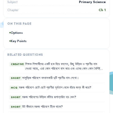
Primary Science
Subject
Ch
1
Chapter
ON THIS PAGE
Options
Key Points
RELATED QUESTIONS
শিক্ষক
শিক্ষার্থীদের
একটি
ছক
দিয়ে
বললেন
,
কিছু
উদ্ভিদ
ও
প্রাণীর
নাম
CREATIVE
দেওয়া
আছে
,
এরা
কোন
পরিবেশে
বাস
করে
এবং
এদের
কোন
কোন
বৈশিষ্ট্য
উক্ত
পরিবেশে
টিকে
থাকতে
সহায়তা
করে
তা
খুঁজে
বের
করতে
হবে
।
ছকে
সুন্দরী
গাছ
,
শাপলা
,
বাজপাখি
,
শ্বেত
ভল্লুক
ও
ফণীমনসার
নাম
ছিল
।
সামুদ্রিক
পরিবেশে
বসবাসকারী
দুটি
প্রাণীর
নাম
লেখো
।
SHORT
মরুজ
পরিবেশে
ছোট
ছোট
প্রাণীরা
সূর্যতাপ
থেকে
বাঁচার
জন্য
কী
করে
?
MCQ
মরুজ
পরিবেশের
উদ্ভিদ
কাঁটায়
রূপান্তরিত
হয়
কেন
?
SHORT
উট
কীভাবে
মরুজ
পরিবেশে
টিকে
থাকে
?
SHORT