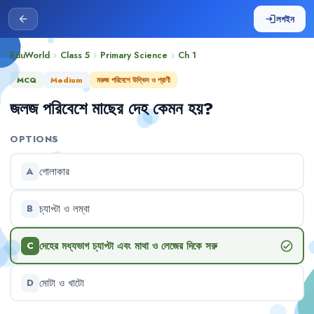
লগইন
arrow_back
login
EduWorld
Class 5
Primary Science
Ch
1
chevron_right
chevron_right
chevron_right
MCQ
Medium
মরুজ পরিবেশে উদ্ভিদ ও প্রাণী
জলজ
পরিবেশে
মাছের
দেহ
কেমন
হয়
?
OPTIONS
গোলাকার
A
চ্যাপ্টা
ও
লম্বা
B
দেহের
মধ্যভাগ
চ্যাপ্টা
এবং
মাথা
ও
লেজের
দিকে
সরু
check_circle
C
মোটা
ও
খাটো
D