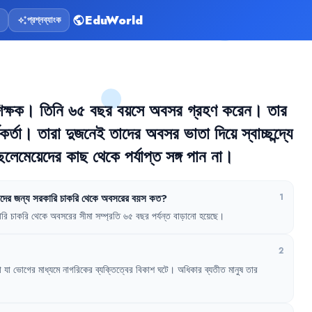
EduWorld
প্রশ্নব্যাংক
public
auto_awesome
িক্ষক
।
তিনি
৬৫
বছর
বয়সে
অবসর
গ্রহণ
করেন
।
তার
কর্তা
।
তারা
দুজনেই
তাদের
অবসর
ভাতা
দিয়ে
স্বাচ্ছন্দ্যে
েলেমেয়েদের
কাছ
থেকে
পর্যাপ্ত
সঙ্গ
পান
না
।
দের
জন্য
সরকারি
চাকরি
থেকে
অবসরের
বয়স
কত
?
1
রি
চাকরি
থেকে
অবসরের
সীমা
সম্প্রতি
৬৫
বছর
পর্যন্ত
বাড়ানো
হয়েছে
।
2
া
যা
ভোগের
মাধ্যমে
নাগরিকের
ব্যক্তিত্বের
বিকাশ
ঘটে
।
অধিকার
ব্যতীত
মানুষ
তার