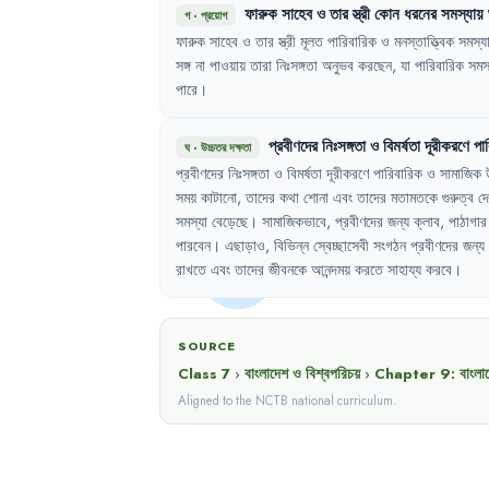
ফারুক
সাহেব
ও
তার
স্ত্রী
কোন
ধরনের
সমস্যায়
গ
·
প্রয়োগ
ফারুক
সাহেব
ও
তার
স্ত্রী
মূলত
পারিবারিক
ও
মনস্তাত্ত্বিক
সমস্য
সঙ্গ
না
পাওয়ায়
তারা
নিঃসঙ্গতা
অনুভব
করছেন
,
যা
পারিবারিক
সমস
পারে
।
প্রবীণদের
নিঃসঙ্গতা
ও
বিমর্ষতা
দূরীকরণে
পা
ঘ
·
উচ্চতর দক্ষতা
প্রবীণদের
নিঃসঙ্গতা
ও
বিমর্ষতা
দূরীকরণে
পারিবারিক
ও
সামাজিক
সময়
কাটানো
,
তাদের
কথা
শোনা
এবং
তাদের
মতামতকে
গুরুত্ব
দ
সমস্যা
বেড়েছে
।
সামাজিকভাবে
,
প্রবীণদের
জন্য
ক্লাব
,
পাঠাগার
পারবেন
।
এছাড়াও
,
বিভিন্ন
স্বেচ্ছাসেবী
সংগঠন
প্রবীণদের
জন্য
রাখতে
এবং
তাদের
জীবনকে
আনন্দময়
করতে
সাহায্য
করবে
।
SOURCE
Class 7
›
বাংলাদেশ ও বিশ্বপরিচয়
›
Chapter
9
:
বাংলা
Aligned to the NCTB national curriculum.