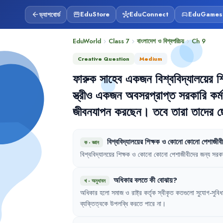
ড্যাশবোর্ড
EduStore
EduConnect
EduGames
arrow_back
storefront
hub
sports_esports
EduWorld
Class 7
বাংলাদেশ ও বিশ্বপরিচয়
Ch
9
chevron_right
chevron_right
chevron_right
Creative Question
Medium
ফারুক
সাহেব
একজন
বিশ্ববিদ্যালয়ের
শ
স্ত্রীও
একজন
অবসরপ্রাপ্ত
সরকারি
কর্ম
জীবনযাপন
করছেন
।
তবে
তারা
তাদের
ছ
বিশ্ববিদ্যালয়ের
শিক্ষক
ও
কোনো
কোনো
পেশাজীবী
ক
·
জ্ঞান
বিশ্ববিদ্যালয়ের
শিক্ষক
ও
কোনো
কোনো
পেশাজীবীদের
জন্য
সরকা
অধিকার
বলতে
কী
বোঝায়
?
খ
·
অনুধাবন
অধিকার
হলো
সমাজ
ও
রাষ্ট্র
কর্তৃক
স্বীকৃত
কতগুলো
সুযোগ-সুবিধ
ব্যক্তিত্বকে
উপলব্ধি
করতে
পারে
না
।