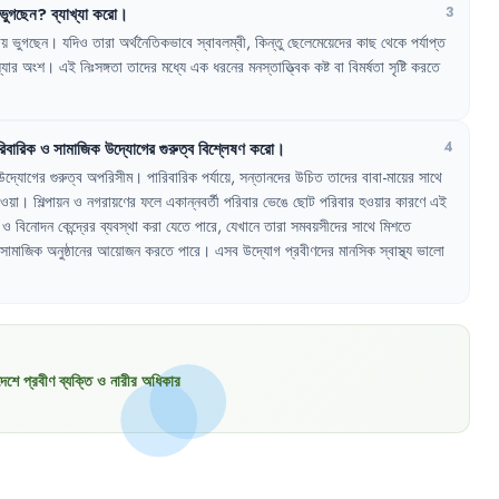
ভুগছেন
?
ব্যাখ্যা
করো
।
3
ায়
ভুগছেন
।
যদিও
তারা
অর্থনৈতিকভাবে
স্বাবলম্বী
,
কিন্তু
ছেলেমেয়েদের
কাছ
থেকে
পর্যাপ্ত
্যার
অংশ
।
এই
নিঃসঙ্গতা
তাদের
মধ্যে
এক
ধরনের
মনস্তাত্ত্বিক
কষ্ট
বা
বিমর্ষতা
সৃষ্টি
করতে
রিবারিক
ও
সামাজিক
উদ্যোগের
গুরুত্ব
বিশ্লেষণ
করো
।
4
উদ্যোগের
গুরুত্ব
অপরিসীম
।
পারিবারিক
পর্যায়ে
,
সন্তানদের
উচিত
তাদের
বাবা-মায়ের
সাথে
েওয়া
।
শিল্পায়ন
ও
নগরায়ণের
ফলে
একান্নবর্তী
পরিবার
ভেঙে
ছোট
পরিবার
হওয়ার
কারণে
এই
ও
বিনোদন
কেন্দ্রের
ব্যবস্থা
করা
যেতে
পারে
,
যেখানে
তারা
সমবয়সীদের
সাথে
মিশতে
সামাজিক
অনুষ্ঠানের
আয়োজন
করতে
পারে
।
এসব
উদ্যোগ
প্রবীণদের
মানসিক
স্বাস্থ্য
ভালো
দেশে প্রবীণ ব্যক্তি ও নারীর অধিকার