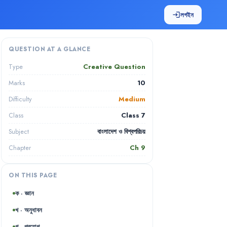
লগইন
login
QUESTION AT A GLANCE
Creative Question
Type
10
Marks
Medium
Difficulty
Class 7
Class
বাংলাদেশ ও বিশ্বপরিচয়
Subject
Ch
9
Chapter
ON THIS PAGE
ক · জ্ঞান
খ · অনুধাবন
গ · প্রয়োগ