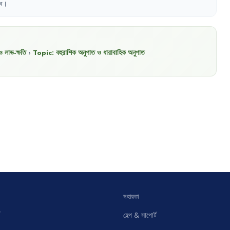
ে
।
ও লাভ-ক্ষতি
›
Topic:
বহুরাশিক অনুপাত ও ধারাবাহিক অনুপাত
সহায়তা
হেল্প & সাপোর্ট