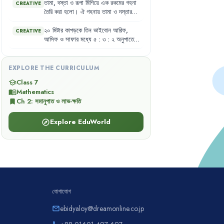
দিলেন
।
তামা
,
দস্তা
ও
রূপা
মিশিয়ে
এক
রকমের
গহনা
CREATIVE
তৈরি
করা
হলো
।
ঐ
গহনায়
তামা
ও
দস্তার
অনুপাত
১
:
২
এবং
দস্তা
ও
রুপার
অনুপাত
৩
:
৫
।
২০
মিটার
কাপড়কে
তিন
ভাইবোন
আরিফ
,
CREATIVE
আসিফ
ও
সাফার
মধ্যে
৫
:
৩
:
২
অনুপাতে
ভাগ
করা
হলো
।
EXPLORE THE CURRICULUM
Class 7
school
Mathematics
menu_book
Ch
2
:
সমানুপাত ও লাভ-ক্ষতি
bookmark
Explore EduWorld
explore
যোগাযোগ
ebidyaloy@dreamonline.co.jp
email