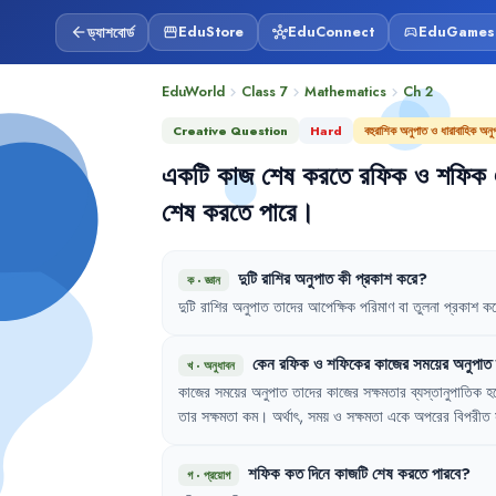
ড্যাশবোর্ড
EduStore
EduConnect
EduGames
arrow_back
storefront
hub
sports_esports
EduWorld
Class 7
Mathematics
Ch
2
chevron_right
chevron_right
chevron_right
Creative Question
Hard
বহুরাশিক অনুপাত ও ধারাবাহিক অনু
একটি
কাজ
শেষ
করতে
রফিক
ও
শফিক
শেষ
করতে
পারে
।
দুটি
রাশির
অনুপাত
কী
প্রকাশ
করে
?
ক
·
জ্ঞান
দুটি
রাশির
অনুপাত
তাদের
আপেক্ষিক
পরিমাণ
বা
তুলনা
প্রকাশ
কর
কেন
রফিক
ও
শফিকের
কাজের
সময়ের
অনুপাত
খ
·
অনুধাবন
কাজের
সময়ের
অনুপাত
তাদের
কাজের
সক্ষমতার
ব্যস্তানুপাতিক
হ
তার
সক্ষমতা
কম
।
অর্থাৎ
,
সময়
ও
সক্ষমতা
একে
অপরের
বিপরীত
শফিক
কত
দিনে
কাজটি
শেষ
করতে
পারবে
?
গ
·
প্রয়োগ