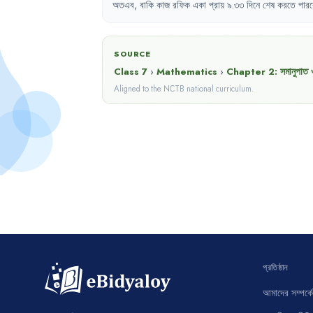
অতএব
,
বাকি
কাজ
রফিক
একা
প্রায়
৯.৩৩
দিনে
শেষ
করতে
পারব
SOURCE
Class 7
›
Mathematics
›
Chapter
2
:
সমানুপাত 
Aligned to the NCTB national curriculum.
প্রতিষ্ঠান
আমাদের সম্পর্কে