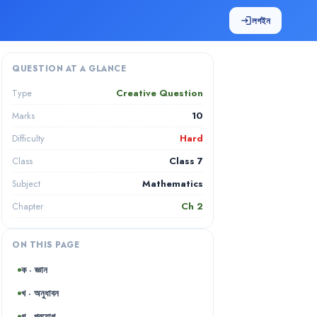
লগইন
login
QUESTION AT A GLANCE
Creative Question
Type
10
Marks
Hard
Difficulty
Class 7
Class
Mathematics
Subject
Ch
2
Chapter
ON THIS PAGE
ক · জ্ঞান
খ · অনুধাবন
গ · প্রয়োগ