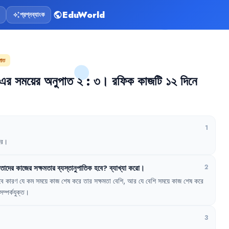
EduWorld
প্রশ্নব্যাংক
public
auto_awesome
পাত
এর
সময়ের
অনুপাত
২
:
৩
।
রফিক
কাজটি
১২
দিনে
1
ে
।
তাদের
কাজের
সক্ষমতার
ব্যস্তানুপাতিক
হবে
?
ব্যাখ্যা
করো
।
2
বে
কারণ
যে
কম
সময়ে
কাজ
শেষ
করে
তার
সক্ষমতা
বেশি
,
আর
যে
বেশি
সময়ে
কাজ
শেষ
করে
সম্পর্কযুক্ত
।
3