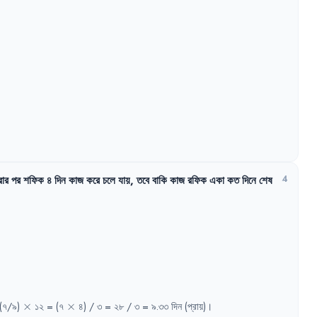
ার
পর
শফিক
৪
দিন
কাজ
করে
চলে
যায়
,
তবে
বাকি
কাজ
রফিক
একা
কত
দিনে
শেষ
4
\times
\times
(৭/৯)
×
১২
= 
(৭
×
৪)
/ 
৩
= 
২৮
/ 
৩
= 
৯.৩৩
দিন
(প্রায়)
।