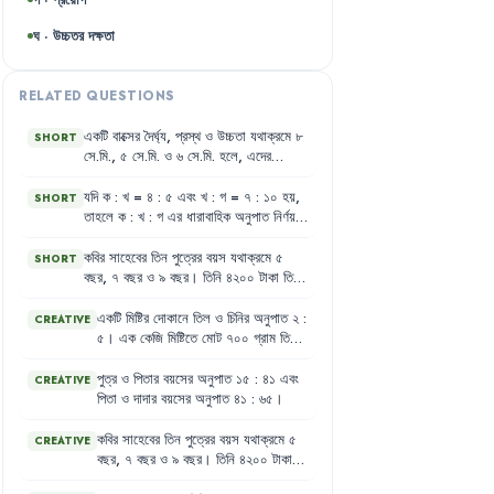
ঘ · উচ্চতর দক্ষতা
RELATED QUESTIONS
একটি
বাক্সের
দৈর্ঘ্য
,
প্রস্থ
ও
উচ্চতা
যথাক্রমে
৮
SHORT
সে.মি.
,
৫
সে.মি.
ও
৬
সে.মি.
হলে
,
এদের
বহুরাশিক
অনুপাতটি
লেখ
।
যদি
ক
:
খ
=
৪
:
৫
এবং
খ
:
গ
=
৭
:
১০
হয়
,
SHORT
তাহলে
ক
:
খ
:
গ
এর
ধারাবাহিক
অনুপাত
নির্ণয়
কর
।
কবির
সাহেবের
তিন
পুত্রের
বয়স
যথাক্রমে
৫
SHORT
বছর
,
৭
বছর
ও
৯
বছর
।
তিনি
৪২০০
টাকা
তিন
পুত্রকে
তাদের
বয়স
অনুপাতে
ভাগ
করে
দিলেন
,
৭
বছর
বয়সী
পুত্র
কত
টাকা
পাবে
?
একটি
মিষ্টির
দোকানে
তিল
ও
চিনির
অনুপাত
২
:
CREATIVE
৫
।
এক
কেজি
মিষ্টিতে
মোট
৭০০
গ্রাম
তিল
ও
চিনি
আছে
।
পুত্র
ও
পিতার
বয়সের
অনুপাত
১৫
:
৪১
এবং
CREATIVE
পিতা
ও
দাদার
বয়সের
অনুপাত
৪১
:
৬৫
।
কবির
সাহেবের
তিন
পুত্রের
বয়স
যথাক্রমে
৫
CREATIVE
বছর
,
৭
বছর
ও
৯
বছর
।
তিনি
৪২০০
টাকা
তিন
পুত্রকে
তাদের
বয়স
অনুপাতে
ভাগ
করে