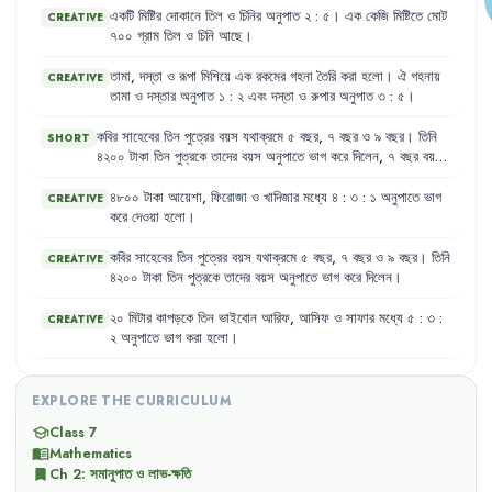
একটি
মিষ্টির
দোকানে
তিল
ও
চিনির
অনুপাত
২
:
৫
।
এক
কেজি
মিষ্টিতে
মোট
CREATIVE
৭০০
গ্রাম
তিল
ও
চিনি
আছে
।
তামা
,
দস্তা
ও
রূপা
মিশিয়ে
এক
রকমের
গহনা
তৈরি
করা
হলো
।
ঐ
গহনায়
CREATIVE
তামা
ও
দস্তার
অনুপাত
১
:
২
এবং
দস্তা
ও
রুপার
অনুপাত
৩
:
৫
।
কবির
সাহেবের
তিন
পুত্রের
বয়স
যথাক্রমে
৫
বছর
,
৭
বছর
ও
৯
বছর
।
তিনি
SHORT
৪২০০
টাকা
তিন
পুত্রকে
তাদের
বয়স
অনুপাতে
ভাগ
করে
দিলেন
,
৭
বছর
বয়সী
পুত্র
কত
টাকা
পাবে
?
৪৮০০
টাকা
আয়েশা
,
ফিরোজা
ও
খাদিজার
মধ্যে
৪
:
৩
:
১
অনুপাতে
ভাগ
CREATIVE
করে
দেওয়া
হলো
।
কবির
সাহেবের
তিন
পুত্রের
বয়স
যথাক্রমে
৫
বছর
,
৭
বছর
ও
৯
বছর
।
তিনি
CREATIVE
৪২০০
টাকা
তিন
পুত্রকে
তাদের
বয়স
অনুপাতে
ভাগ
করে
দিলেন
।
২০
মিটার
কাপড়কে
তিন
ভাইবোন
আরিফ
,
আসিফ
ও
সাফার
মধ্যে
৫
:
৩
:
CREATIVE
২
অনুপাতে
ভাগ
করা
হলো
।
EXPLORE THE CURRICULUM
Class 7
school
Mathematics
menu_book
Ch
2
:
সমানুপাত ও লাভ-ক্ষতি
bookmark