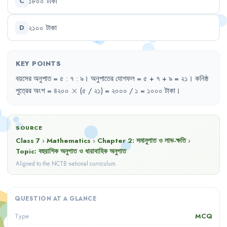
১৮০০
টাকা
C
২১০০
টাকা
D
KEY POINTS
বয়সের
অনুপাত
= 
৫
:
৭
:
৯
।
অনুপাতের
যোগফল
= 
৫
+ 
৭
+ 
৯
= 
২১
।
কনিষ্ঠ
\times
পুত্রের
অংশ
= 
৪২০০
×
(৫
/ 
২১)
= 
২০০০
/ 
১
= 
১০০০
টাকা
।
SOURCE
Class 7
›
Mathematics
›
Chapter
2
:
সমানুপাত ও লাভ-ক্ষতি
›
Topic:
বহুরাশিক অনুপাত ও ধারাবাহিক অনুপাত
Aligned to the NCTB national curriculum.
QUESTION AT A GLANCE
MCQ
Type