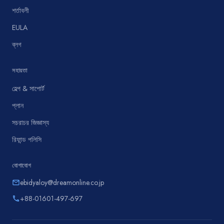
শর্তাবলী
EULA
ব্লগ
সহায়তা
হেল্প & সাপোর্ট
প্লান
সচরাচর জিজ্ঞাস্য
রিফান্ড পলিসি
যোগাযোগ
ebidyaloy@dreamonline.co.jp
email
+88-01601-497-697
phone