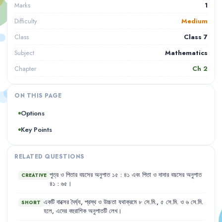
1
Marks
Medium
Difficulty
Class 7
Class
Mathematics
Subject
Ch
2
Chapter
ON THIS PAGE
Options
Key Points
RELATED QUESTIONS
পুত্র
ও
পিতার
বয়সের
অনুপাত
১৫
:
৪১
এবং
পিতা
ও
দাদার
বয়সের
অনুপাত
CREATIVE
৪১
:
৬৫
।
একটি
বাক্সের
দৈর্ঘ্য
,
প্রস্থ
ও
উচ্চতা
যথাক্রমে
৮
সে.মি.
,
৫
সে.মি.
ও
৬
সে.মি.
SHORT
হলে
,
এদের
বহুরাশিক
অনুপাতটি
লেখ
।