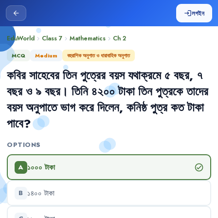
লগইন
arrow_back
login
EduWorld
Class 7
Mathematics
Ch
2
chevron_right
chevron_right
chevron_right
MCQ
Medium
বহুরাশিক অনুপাত ও ধারাবাহিক অনুপাত
কবির
সাহেবের
তিন
পুত্রের
বয়স
যথাক্রমে
৫
বছর
,
৭
বছর
ও
৯
বছর
।
তিনি
৪২০০
টাকা
তিন
পুত্রকে
তাদের
বয়স
অনুপাতে
ভাগ
করে
দিলেন
,
কনিষ্ঠ
পুত্র
কত
টাকা
পাবে
?
OPTIONS
১০০০
টাকা
check_circle
A
১৪০০
টাকা
B