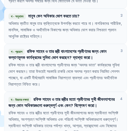
গ্রহণ
করলে
অবসর
সময়ের
জন্য
বিধি
মোতাবেক
যে
ভাতা
দেওয়া
হয়
।
মানুষ
কেন
অধিকার
ভোগ
করতে
চায়
?
2
খ
·
অনুধাবন
অধিকার
ব্যতীত
মানুষ
তার
ব্যক্তিত্বকে
উপলব্ধি
করতে
পারে
না
।
নাগরিকদের
শারীরিক
,
মানসিক
,
সামাজিক
ও
অর্থনৈতিক
বিকাশের
জন্য
অধিকার
ভোগ
করার
নিশ্চয়তা
প্রদান
আধুনিক
রাষ্ট্রের
দায়িত্ব
।
রফিক
সাহেব
ও
তার
স্ত্রী
বাংলাদেশের
প্রবীণদের
জন্য
কোন
3
গ
·
প্রয়োগ
কল্যাণমূলক
কার্যক্রমের
সুবিধা
ভোগ
করছেন
?
ব্যাখ্যা
করো
।
রফিক
সাহেব
ও
তার
স্ত্রী
বাংলাদেশের
প্রবীণদের
জন্য
'
অবসর
ভাতা
'
কার্যক্রমের
সুবিধা
ভোগ
করছেন
।
তারা
উভয়েই
সরকারি
চাকরি
থেকে
অবসর
গ্রহণ
করায়
নিয়মিত
পেনশন
পাচ্ছেন
,
যা
একটি
দীর্ঘমেয়াদি
সামাজিক
নিরাপত্তা
ব্যবস্থা
এবং
প্রবীণদের
অর্থনৈতিক
নিরাপত্তা
নিশ্চিত
করে
।
রফিক
সাহেব
ও
তার
স্ত্রীর
মতো
প্রবীণদের
সুখী
জীবনযাপনের
4
ঘ
·
উচ্চতর দক্ষতা
জন্য
কোন
অধিকারগুলো
গুরুত্বপূর্ণ
এবং
কেন
?
বিশ্লেষণ
করো
।
রফিক
সাহেব
ও
তার
স্ত্রীর
মতো
প্রবীণদের
সুখী
জীবনযাপনের
জন্য
স্বাধীনতা
সংশ্লিষ্ট
অধিকার
,
অংশগ্রহণ
সংশ্লিষ্ট
অধিকার
এবং
পরিচর্যা
সংশ্লিষ্ট
অধিকারগুলো
গুরুত্বপূর্ণ
।
স্বাধীনতা
সংশ্লিষ্ট
অধিকার
তাদের
পর্যাপ্ত
খাদ্য
,
আশ্রয়
,
স্বাস্থ্যসেবা
এবং
নিজেদের