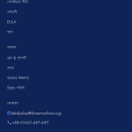
গোপনীয়তা নীতি
শর্তাবলী
EULA
ব্লগ
সহায়তা
হেল্প & সাপোর্ট
প্লান
সচরাচর জিজ্ঞাস্য
রিফান্ড পলিসি
যোগাযোগ
ebidyaloy@dreamonline.co.jp
email
+88-01601-497-697
phone