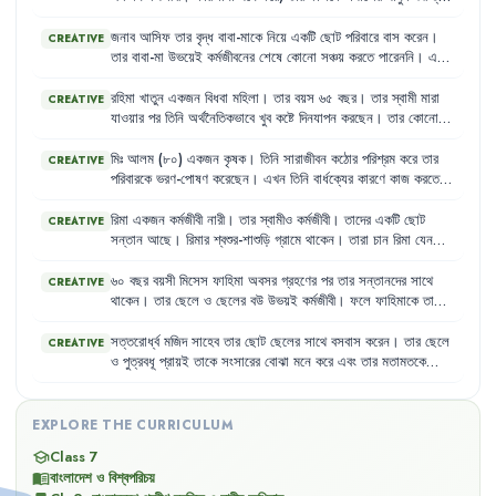
দেয়
না
এবং
তাকে
শুধুমাত্র
পরিবারের
সদস্য
হিসেবে
বিবেচনা
করা
হয়
,
দেশের
উন্নয়নে
তার
কোনো
ভূমিকা
নেই
।
জনাব
আসিফ
তার
বৃদ্ধ
বাবা-মাকে
নিয়ে
একটি
ছোট
পরিবারে
বাস
করেন
।
CREATIVE
তার
বাবা-মা
উভয়েই
কর্মজীবনের
শেষে
কোনো
সঞ্চয়
করতে
পারেননি
।
এখন
তারা
তাদের
সন্তানদের
উপর
সম্পূর্ণরূপে
নির্ভরশীল
।
আসিফ
এবং
তার
স্ত্রী
দুজনেই
কর্মজীবী
এবং
তাদের
পক্ষে
বাবা-মায়ের
সব
চাহিদা
পূরণ
করা
কঠিন
রহিমা
খাতুন
একজন
বিধবা
মহিলা
।
তার
বয়স
৬৫
বছর
।
তার
স্বামী
মারা
CREATIVE
হয়ে
পড়ছে
।
যাওয়ার
পর
তিনি
অর্থনৈতিকভাবে
খুব
কষ্টে
দিনযাপন
করছেন
।
তার
কোনো
সন্তান
নেই
যে
তাকে
দেখাশোনা
করবে
।
তিনি
একসময়
খুব
সক্রিয়
ছিলেন
,
কিন্তু
এখন
বার্ধক্যের
কারণে
শারীরিক
শক্তি
কমে
যাওয়ায়
কোনো
কাজ
মিঃ
আলম
(৮০)
একজন
কৃষক
।
তিনি
সারাজীবন
কঠোর
পরিশ্রম
করে
তার
CREATIVE
করতে
পারেন
না
।
তিনি
প্রায়ই
অসুস্থ
থাকেন
এবং
প্রয়োজনীয়
ঔষধ
কেনার
পরিবারকে
ভরণ-পোষণ
করেছেন
।
এখন
তিনি
বার্ধক্যের
কারণে
কাজ
করতে
সামর্থ্যও
তার
নেই
।
পারেন
না
এবং
তার
কোনো
সঞ্চয়ও
নেই
।
তার
ছেলেরা
তাকে
সহযোগিতা
করতে
প্রস্তুত
নয়
এবং
তিনি
প্রায়শই
অনাহারে
থাকেন
।
রিমা
একজন
কর্মজীবী
নারী
।
তার
স্বামীও
কর্মজীবী
।
তাদের
একটি
ছোট
CREATIVE
সন্তান
আছে
।
রিমার
শ্বশুর-শাশুড়ি
গ্রামে
থাকেন
।
তারা
চান
রিমা
যেন
চাকরি
ছেড়ে
দিয়ে
সন্তানের
দেখাশোনা
করে
।
কিন্তু
রিমা
তার
ব্যক্তিগত
স্বাধীনতা
এবং
কর্মজীবনের
অধিকারকে
গুরুত্ব
দেয়
।
৬০
বছর
বয়সী
মিসেস
ফাহিমা
অবসর
গ্রহণের
পর
তার
সন্তানদের
সাথে
CREATIVE
থাকেন
।
তার
ছেলে
ও
ছেলের
বউ
উভয়ই
কর্মজীবী
।
ফলে
ফাহিমাকে
তাদের
শিশুদের
দেখাশোনা
,
স্কুলে
পৌঁছানো
এবং
বাজারঘাটের
দায়িত্ব
পালন
করতে
হয়
।
এই
বয়সে
এসব
কাজ
করা
তার
পক্ষে
কঠিন
হয়ে
পড়েছে
এবং
তিনি
সত্তরোর্ধ্ব
মজিদ
সাহেব
তার
ছোট
ছেলের
সাথে
বসবাস
করেন
।
তার
ছেলে
CREATIVE
প্রায়শই
অসুস্থ
থাকেন
,
কিন্তু
প্রয়োজনীয়
চিকিৎসা
সুবিধা
পান
না
।
ও
পুত্রবধূ
প্রায়ই
তাকে
সংসারের
বোঝা
মনে
করে
এবং
তার
মতামতকে
গুরুত্ব
দেয়
না
।
মজিদ
সাহেব
প্রায়ই
নিঃসঙ্গ
ও
বিমর্ষ
বোধ
করেন
।
EXPLORE THE CURRICULUM
Class 7
school
বাংলাদেশ ও বিশ্বপরিচয়
menu_book