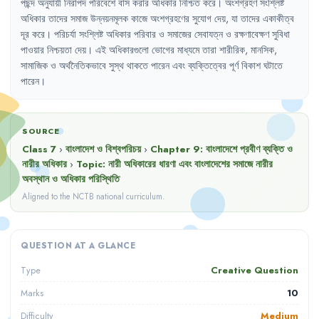
পছন্দ
অনুযায়ী
নিরাপদ
পরিবেশে
বাস
করার
অধিকার
নিশ্চিত
করে
।
অংশগ্রহণ
সংশ্লিষ্ট
অধিকার
তাদের
সমাজ
উন্নয়নমূলক
কাজে
অংশগ্রহণের
সুযোগ
দেয়
,
যা
তাদের
একাকীত্ব
দূর
করে
।
পরিচর্যা
সংশ্লিষ্ট
অধিকার
পরিবার
ও
সমাজের
সেবাযত্ন
ও
রক্ষণাবেক্ষণ
সুবিধা
পাওয়ার
নিশ্চয়তা
দেয়
।
এই
অধিকারগুলো
ভোগের
মাধ্যমে
তারা
শারীরিক
,
মানসিক
,
সামাজিক
ও
অর্থনৈতিকভাবে
সুস্থ
থাকতে
পারেন
এবং
ব্যক্তিত্বের
পূর্ণ
বিকাশ
ঘটাতে
পারেন
।
SOURCE
Class 7
›
বাংলাদেশ ও বিশ্বপরিচয়
›
Chapter
9
:
বাংলাদেশে প্রবীণ ব্যক্তি ও
নারীর অধিকার
›
Topic:
নারী অধিকারের ধারণা এবং বাংলাদেশের সমাজে নারীর
অবস্থান ও অধিকার পরিস্থিতি
Aligned to the NCTB national curriculum.
QUESTION AT A GLANCE
Creative Question
Type
10
Marks
Medium
Difficulty