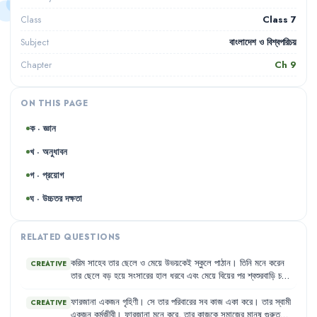
Class 7
Class
বাংলাদেশ ও বিশ্বপরিচয়
Subject
Ch
9
Chapter
ON THIS PAGE
ক · জ্ঞান
খ · অনুধাবন
গ · প্রয়োগ
ঘ · উচ্চতর দক্ষতা
RELATED QUESTIONS
করিম
সাহেব
তার
ছেলে
ও
মেয়ে
উভয়কেই
স্কুলে
পাঠান
।
তিনি
মনে
করেন
CREATIVE
তার
ছেলে
বড়
হয়ে
সংসারের
হাল
ধরবে
এবং
মেয়ে
বিয়ের
পর
শ্বশুরবাড়ি
চলে
যাবে
।
তাই
তিনি
ছেলের
পড়ালেখার
পেছনে
বেশি
খরচ
করেন
এবং
মেয়েকে
উচ্চশিক্ষার
সুযোগ
দিতে
রাজি
নন
।
ফারজানা
একজন
গৃহিণী
।
সে
তার
পরিবারের
সব
কাজ
একা
করে
।
তার
স্বামী
CREATIVE
একজন
কর্মজীবী
।
ফারজানা
মনে
করে
,
তার
কাজকে
সমাজের
মানুষ
গুরুত্ব