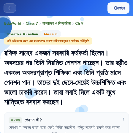
লগইন
arrow_back
login
EduWorld
Class 7
বাংলাদেশ ও বিশ্বপরিচয়
Ch
9
chevron_right
chevron_right
chevron_right
Creative Question
Medium
নারী অধিকারের ধারণা এবং বাংলাদেশের সমাজে নারীর অবস্থান ও অধিকার পরিস্থিতি
রফিক
সাহেব
একজন
সরকারি
কর্মকর্তা
ছিলেন
।
অবসরের
পর
তিনি
নিয়মিত
পেনশন
পাচ্ছেন
।
তার
স্ত্রীও
একজন
অবসরপ্রাপ্ত
শিক্ষিকা
এবং
তিনি
প্রতি
মাসে
পেনশন
পান
।
তাদের
দুই
ছেলে-মেয়েই
উচ্চশিক্ষিত
এবং
ভালো
চাকরি
করেন
।
তারা
সবাই
মিলে
একটি
সুখে
শান্তিতে
বসবাস
করছেন
।
পেনশন
কী
?
1
ক
·
জ্ঞান
পেনশন
বা
অবসর
ভাতা
হলো
একটি
নির্দিষ্ট
সময়সীমা
পর্যন্ত
সরকারি
চাকরি
করে
অবসর