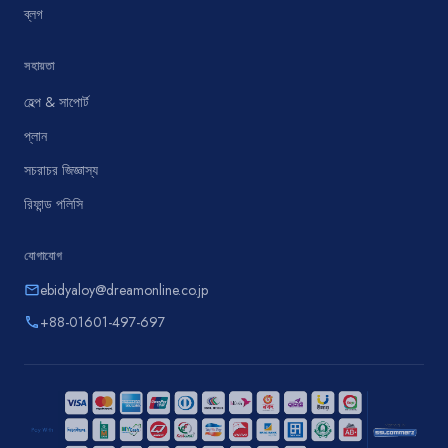
ব্লগ
সহায়তা
হেল্প & সাপোর্ট
প্লান
সচরাচর জিজ্ঞাস্য
রিফান্ড পলিসি
যোগাযোগ
ebidyaloy@dreamonline.co.jp
email
+88-01601-497-697
phone