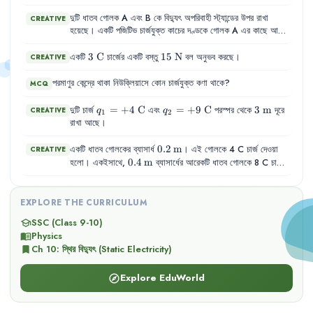
10^{-8}\text{
m}
দুটি
ধাতব
গোলক
A
এবং
B
কে
বিদ্যুৎ
অপরিবাহী
স্ট্যান্ডের
উপর
রাখা
CREATIVE
হয়েছে
।
একটি
পজিটিভ
চার্জযুক্ত
কাচের
দণ্ডকে
গোলক
A
এর
কাছে
আনা
হলো
,
কিন্তু
স্পর্শ
করানো
হলো
না
।
এরপর
গোলক
A
এবং
B
কে
স্পর্শ
করিয়ে
রাখা
হলো
।
3\text{
3
C
15\text{
15
N
একটি
চার্জের একটি বস্তু
বল অনুভব করছে।
CREATIVE
C}
N}
পরমাণুর
কেন্দ্রে
থাকা
নিউক্লিয়াসে
কোন
চার্জযুক্ত
কণা
থাকে
?
MCQ
q_1 =
=
+
4
C
q_2 =
=
+
9
C
3\text{
3
m
দুটি চার্জ
এবং
পরস্পর থেকে
দূরে
CREATIVE
q
q
1
2
+4\text{
+9\text{
m}
রাখা আছে।
C}
C}
0.2\,\text{m}
0.2
m
একটি
ধাতব
গোলকের
ব্যাসার্ধ
।
এই
গোলকে
4 C
চার্জ
দেওয়া
CREATIVE
0.4\,\text{m}
0.4
m
হলো
।
একইসাথে
,
ব্যাসার্ধের
আরেকটি
ধাতব
গোলকে
8 C
চার্জ
দেওয়া
হলো
।
দুটি
গোলকই
বিদ্যুৎ
অপরিবাহী
স্ট্যান্ডের
উপর
রাখা
আছে
এবং
তারা
পরস্পর
থেকে
যথেষ্ট
দূরে
অবস্থিত
।
EXPLORE THE CURRICULUM
SSC (Class 9-10)
school
Physics
menu_book
Ch
10
:
স্থির বিদ্যুৎ (Static Electricity)
bookmark
Explore EduWorld
explore