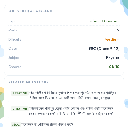
QUESTION AT A GLANCE
Short Question
Type
2
Marks
Medium
Difficulty
SSC (Class 9-10)
Class
Physics
Subject
Ch
10
Chapter
RELATED QUESTIONS
দশম
শ্রেণীর
পদার্থবিজ্ঞান
ক্লাসে
শিক্ষক
পরমাণুর
গঠন
এবং
আধান
প্রাপ্তির
CREATIVE
মৌলিক
কারণ
নিয়ে
আলোচনা
করছিলেন
।
তিনি
বলেন
,
পরমাণুর
কেন্দ্রে
প্রোটন
ও
নিউট্রন
থাকে
এবং
বাইরে
ইলেকট্রন
বিচরণ
করে
।
হাইড্রোজেন পরমাণুর কেন্দ্রে একটি প্রোটন এবং বাইরে একটি ইলেকট্রন
CREATIVE
−
19
+1.6 \times
+
1.6
×
1
0
C
-1.6 \t
থাকে। প্রোটনের চার্জ
এবং ইলেকট্রনের চার্জ
−
19
10^{-19}\text{
10^{-1
−
1.6
×
1
0
C
। নিউক্লিয়াস থেকে ইলেকট্রনের কক্ষপথের দূরত্ব
C}
C}
−
8
ইলেকট্রন
0.5 \times
0.5
বা
×
প্রোটনের
1
0
m
চার্জের
পরিমাণ
কত
?
।
MCQ