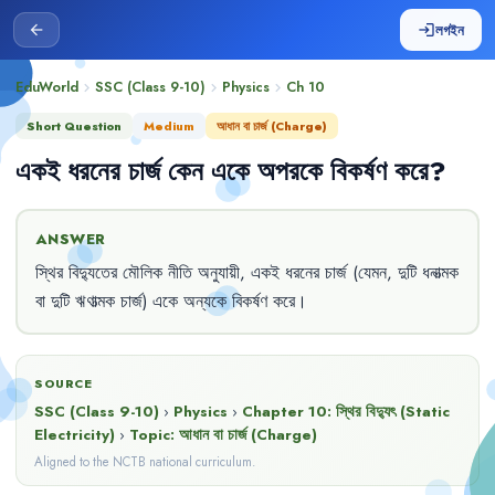
লগইন
arrow_back
login
EduWorld
SSC (Class 9-10)
Physics
Ch
10
chevron_right
chevron_right
chevron_right
Short Question
Medium
আধান বা চার্জ (Charge)
একই
ধরনের
চার্জ
কেন
একে
অপরকে
বিকর্ষণ
করে
?
ANSWER
স্থির
বিদ্যুতের
মৌলিক
নীতি
অনুযায়ী
,
একই
ধরনের
চার্জ
(যেমন
,
দুটি
ধনাত্মক
বা
দুটি
ঋণাত্মক
চার্জ)
একে
অন্যকে
বিকর্ষণ
করে
।
SOURCE
SSC (Class 9-10)
›
Physics
›
Chapter
10
:
স্থির বিদ্যুৎ (Static
Electricity)
›
Topic:
আধান বা চার্জ (Charge)
Aligned to the NCTB national curriculum.