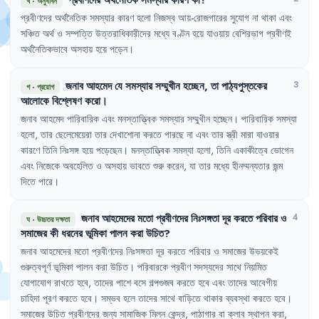
খ
·
অনুধাবন
প্রবীণদের
অর্থনৈতিক
সমস্যার
কারণ
হলো
নিজস্ব
আয়-রোজগারের
সুযোগ
না
থাকা
এবং
সঞ্চিত
অর্থ
ও
সম্পত্তি
উত্তরাধিকারীদের
মধ্যে
বণ্টন
হয়ে
যাওয়ায়
বেশিরভাগ
প্রবীণই
অর্থনৈতিকভাবে
অসহায়
হয়ে
পড়েন
।
জনাব
আহমেদ
যে
সমস্যার
সম্মুখীন
হচ্ছেন
,
তা
পাঠ্যপুস্তকের
3
গ
·
প্রয়োগ
আলোকে
বিশ্লেষণ
করো
।
জনাব
আহমেদ
পারিবারিক
এবং
মনস্তাত্ত্বিক
সমস্যার
সম্মুখীন
হচ্ছেন
।
পারিবারিক
সমস্যা
হলো
,
তার
ছেলেমেয়েরা
তার
দেখাশোনা
করতে
পারছে
না
এবং
তার
স্ত্রী
মারা
যাওয়ার
কারণে
তিনি
নিঃসঙ্গ
হয়ে
পড়েছেন
।
মনস্তাত্ত্বিক
সমস্যা
হলো
,
তিনি
একাকীত্বে
ভোগেন
এবং
নিজেকে
অবহেলিত
ও
অসহায়
ভাবতে
শুরু
করেন
,
যা
তার
মধ্যে
হীনম্মন্যতার
জন্ম
দিতে
পারে
।
জনাব
আহমেদের
মতো
প্রবীণদের
নিঃসঙ্গতা
দূর
করতে
পরিবার
ও
4
ঘ
·
উচ্চতর দক্ষতা
সমাজের
কী
ধরনের
ভূমিকা
পালন
করা
উচিত
?
জনাব
আহমেদের
মতো
প্রবীণদের
নিঃসঙ্গতা
দূর
করতে
পরিবার
ও
সমাজের
উভয়কেই
গুরুত্বপূর্ণ
ভূমিকা
পালন
করা
উচিত
।
পরিবারকে
প্রবীণ
সদস্যদের
সাথে
নিয়মিত
যোগাযোগ
রাখতে
হবে
,
তাদের
পাশে
বসে
গল্পগুজব
করতে
হবে
এবং
তাদের
আবেগীয়
চাহিদা
পূরণ
করতে
হবে
।
সম্ভব
হলে
তাদের
সাথে
বাড়িতে
থাকার
ব্যবস্থা
করতে
হবে
।
সমাজের
উচিত
প্রবীণদের
জন্য
সামাজিক
মিলন
কেন্দ্র
,
পাঠাগার
বা
ক্লাব
স্থাপন
করা
,