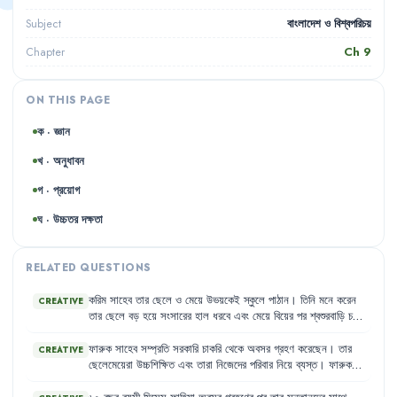
বাংলাদেশ ও বিশ্বপরিচয়
Subject
Ch
9
Chapter
ON THIS PAGE
ক · জ্ঞান
খ · অনুধাবন
গ · প্রয়োগ
ঘ · উচ্চতর দক্ষতা
RELATED QUESTIONS
করিম
সাহেব
তার
ছেলে
ও
মেয়ে
উভয়কেই
স্কুলে
পাঠান
।
তিনি
মনে
করেন
CREATIVE
তার
ছেলে
বড়
হয়ে
সংসারের
হাল
ধরবে
এবং
মেয়ে
বিয়ের
পর
শ্বশুরবাড়ি
চলে
যাবে
।
তাই
তিনি
ছেলের
পড়ালেখার
পেছনে
বেশি
খরচ
করেন
এবং
মেয়েকে
উচ্চশিক্ষার
সুযোগ
দিতে
রাজি
নন
।
ফারুক
সাহেব
সম্প্রতি
সরকারি
চাকরি
থেকে
অবসর
গ্রহণ
করেছেন
।
তার
CREATIVE
ছেলেমেয়েরা
উচ্চশিক্ষিত
এবং
তারা
নিজেদের
পরিবার
নিয়ে
ব্যস্ত
।
ফারুক
সাহেব
এখন
বেশিরভাগ
সময়
একা
থাকেন
এবং
নিজের
পছন্দের
কাজগুলো