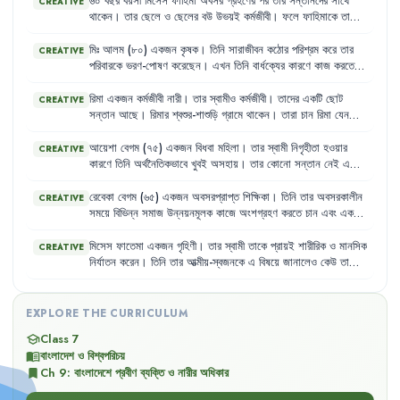
করার
সুযোগ
পান
না
।
তার
স্ত্রী
অসুস্থ
হওয়ায়
তিনি
নিজেও
শারীরিক
৬০
বছর
বয়সী
মিসেস
ফাহিমা
অবসর
গ্রহণের
পর
তার
সন্তানদের
সাথে
CREATIVE
জটিলতায়
ভুগছেন
কিন্তু
প্রয়োজনীয়
চিকিৎসার
সুযোগ
পাচ্ছেন
না
।
থাকেন
।
তার
ছেলে
ও
ছেলের
বউ
উভয়ই
কর্মজীবী
।
ফলে
ফাহিমাকে
তাদের
শিশুদের
দেখাশোনা
,
স্কুলে
পৌঁছানো
এবং
বাজারঘাটের
দায়িত্ব
পালন
করতে
হয়
।
এই
বয়সে
এসব
কাজ
করা
তার
পক্ষে
কঠিন
হয়ে
পড়েছে
এবং
তিনি
মিঃ
আলম
(৮০)
একজন
কৃষক
।
তিনি
সারাজীবন
কঠোর
পরিশ্রম
করে
তার
CREATIVE
প্রায়শই
অসুস্থ
থাকেন
,
কিন্তু
প্রয়োজনীয়
চিকিৎসা
সুবিধা
পান
না
।
পরিবারকে
ভরণ-পোষণ
করেছেন
।
এখন
তিনি
বার্ধক্যের
কারণে
কাজ
করতে
পারেন
না
এবং
তার
কোনো
সঞ্চয়ও
নেই
।
তার
ছেলেরা
তাকে
সহযোগিতা
করতে
প্রস্তুত
নয়
এবং
তিনি
প্রায়শই
অনাহারে
থাকেন
।
রিমা
একজন
কর্মজীবী
নারী
।
তার
স্বামীও
কর্মজীবী
।
তাদের
একটি
ছোট
CREATIVE
সন্তান
আছে
।
রিমার
শ্বশুর-শাশুড়ি
গ্রামে
থাকেন
।
তারা
চান
রিমা
যেন
চাকরি
ছেড়ে
দিয়ে
সন্তানের
দেখাশোনা
করে
।
কিন্তু
রিমা
তার
ব্যক্তিগত
স্বাধীনতা
এবং
কর্মজীবনের
অধিকারকে
গুরুত্ব
দেয়
।
আয়েশা
বেগম
(৭৫)
একজন
বিধবা
মহিলা
।
তার
স্বামী
নিগৃহীতা
হওয়ার
CREATIVE
কারণে
তিনি
অর্থনৈতিকভাবে
খুবই
অসহায়
।
তার
কোনো
সন্তান
নেই
এবং
তার
দেখাশোনা
করার
মতোও
কেউ
নেই
।
তিনি
এখন
রাষ্ট্রের
কাছ
থেকে
কিছুটা
সহায়তা
আশা
করেন
।
রেবেকা
বেগম
(৬৫)
একজন
অবসরপ্রাপ্ত
শিক্ষিকা
।
তিনি
তার
অবসরকালীন
CREATIVE
সময়ে
বিভিন্ন
সমাজ
উন্নয়নমূলক
কাজে
অংশগ্রহণ
করতে
চান
এবং
একটি
সংগঠন
গড়ে
তোলার
ইচ্ছা
পোষণ
করেন
।
তিনি
মনে
করেন
তার
অভিজ্ঞতা
সমাজের
জন্য
উপকারী
হতে
পারে
।
মিসেস
ফাতেমা
একজন
গৃহিণী
।
তার
স্বামী
তাকে
প্রায়ই
শারীরিক
ও
মানসিক
CREATIVE
নির্যাতন
করেন
।
তিনি
তার
আত্মীয়-স্বজনকে
এ
বিষয়ে
জানালেও
কেউ
তাকে
সাহায্য
করতে
এগিয়ে
আসে
না
।
তিনি
মনে
করেন
,
তিনি
একজন
নারী
হওয়ায়
এই
ধরনের
নির্যাতনের
শিকার
হচ্ছেন
এবং
তার
কোনো
অধিকার
নেই
।
EXPLORE THE CURRICULUM
Class 7
school
বাংলাদেশ ও বিশ্বপরিচয়
menu_book
Ch
9
:
বাংলাদেশে প্রবীণ ব্যক্তি ও নারীর অধিকার
bookmark