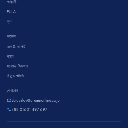
শর্তাবলী
EULA
ব্লগ
সহায়তা
হেল্প & সাপোর্ট
প্লান
সচরাচর জিজ্ঞাস্য
রিফান্ড পলিসি
যোগাযোগ
ebidyaloy@dreamonline.co.jp
email
+88-01601-497-697
phone