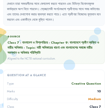
যেখানে
তারা
সমবয়সীদের
সাথে
মেলামেশা
করতে
পারবেন
এবং
বিভিন্ন
বিনোদনমূলক
কার্যক্রমে
অংশ
নিতে
পারবেন
।
স্বেচ্ছাসেবী
সংগঠনগুলো
প্রবীণদের
সাথে
সময়
কাটানোর
এবং
তাদের
দেখাশোনা
করার
ব্যবস্থা
করতে
পারে
।
এতে
প্রবীণরা
নিজেদের
মূল্যবান
মনে
করবেন
এবং
একাকীত্ব
থেকে
মুক্তি
পাবেন
।
SOURCE
Class 7
›
বাংলাদেশ ও বিশ্বপরিচয়
›
Chapter
9
:
বাংলাদেশে প্রবীণ ব্যক্তি ও
নারীর অধিকার
›
Topic:
নারী অধিকারের ধারণা এবং বাংলাদেশের সমাজে নারীর
অবস্থান ও অধিকার পরিস্থিতি
Aligned to the NCTB national curriculum.
QUESTION AT A GLANCE
Creative Question
Type
10
Marks
Medium
Difficulty
Class 7
Class