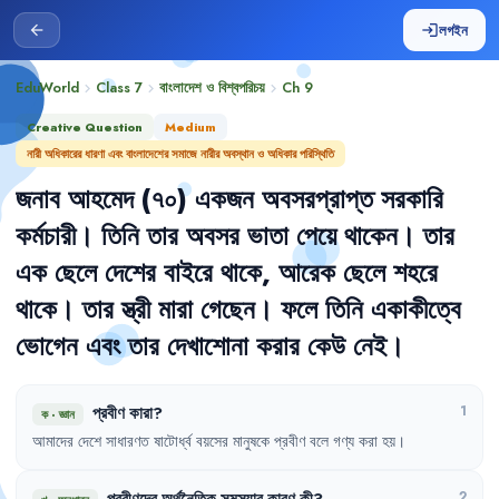
লগইন
arrow_back
login
EduWorld
Class 7
বাংলাদেশ ও বিশ্বপরিচয়
Ch
9
chevron_right
chevron_right
chevron_right
Creative Question
Medium
নারী অধিকারের ধারণা এবং বাংলাদেশের সমাজে নারীর অবস্থান ও অধিকার পরিস্থিতি
জনাব
আহমেদ
(৭০)
একজন
অবসরপ্রাপ্ত
সরকারি
কর্মচারী
।
তিনি
তার
অবসর
ভাতা
পেয়ে
থাকেন
।
তার
এক
ছেলে
দেশের
বাইরে
থাকে
,
আরেক
ছেলে
শহরে
থাকে
।
তার
স্ত্রী
মারা
গেছেন
।
ফলে
তিনি
একাকীত্বে
ভোগেন
এবং
তার
দেখাশোনা
করার
কেউ
নেই
।
প্রবীণ
কারা
?
1
ক
·
জ্ঞান
আমাদের
দেশে
সাধারণত
ষাটোর্ধ্ব
বয়সের
মানুষকে
প্রবীণ
বলে
গণ্য
করা
হয়
।
প্রবীণদের
অর্থনৈতিক
সমস্যার
কারণ
কী
?
2