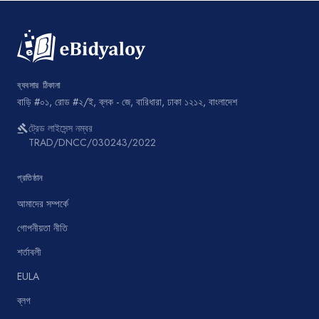
ব্যবসার ঠিকানা
বাড়ি #০১, রোড #২/ই, ব্লক - জে, বারিধারা, ঢাকা ১২১২, বাংলাদেশ
ট্রেড লাইসেন্স নম্বর
gavel
TRAD/DNCC/030243/2022
প্রতিষ্ঠান
আমাদের সম্পর্কে
গোপনীয়তা নীতি
শর্তাবলী
EULA
ব্লগ