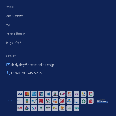
সহায়তা
হেল্প & সাপোর্ট
প্লান
সচরাচর জিজ্ঞাস্য
রিফান্ড পলিসি
যোগাযোগ
ebidyaloy@dreamonline.co.jp
email
+88-01601-497-697
phone