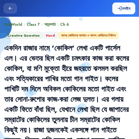
লগইন
arrow_back
login
EduWorld
Class 7
আনন্দপাঠ
Ch
6
chevron_right
chevron_right
chevron_right
Creative Question
Hard
কলের কোকিলের আগমন ও আসল কোকিলের নির্বাসন
একদিন
রাজার
নামে
'
কোকিল
'
লেখা
একটি
পার্সেল
এল
।
এর
ভেতর
ছিল
একটি
চমৎকার
কাজ
করা
কলের
কোকিল
,
যা
মণি
মুক্তো
হীরে
জহরতে
ঝলমল
করছিল
এবং
সত্যিকারের
পাখির
মতো
গান
গাইত
।
কলের
পাখিটি
দম
দিলে
অবিকল
কোকিলের
মতো
গাইত
এবং
তার
সোনা-রুপোর
কাজ-করা
লেজ
দুলত
।
এর
গলায়
একটি
ফিতে
বাঁধা
ছিল
,
যেখানে
লেখা
ছিল
যে
জাপানের
সম্রাটের
কোকিলের
তুলনায়
চীন
সম্রাটের
কোকিল
কিছুই
নয়
।
রাজা
দুজনকেই
একসঙ্গে
গান
গাইতে