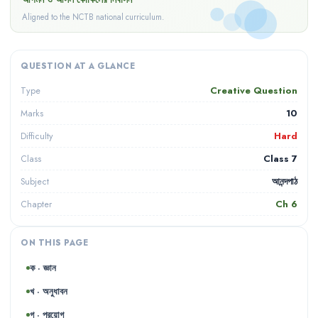
Aligned to the NCTB national curriculum.
QUESTION AT A GLANCE
Creative Question
Type
10
Marks
Hard
Difficulty
Class 7
Class
আনন্দপাঠ
Subject
Ch
6
Chapter
ON THIS PAGE
ক · জ্ঞান
খ · অনুধাবন
গ · প্রয়োগ