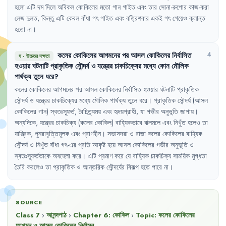
হলো
এটি
দম
দিলে
অবিকল
কোকিলের
মতো
গান
গাইত
এবং
তার
সোনা-রুপোর
কাজ-করা
লেজ
দুলত
,
কিন্তু
এটি
কেবল
বাঁধা
গৎ
গাইত
এবং
বত্রিশবার
একই
গৎ
গেয়েও
ক্লান্ত
হতো
না
।
কলের
কোকিলের
আগমনের
পর
আসল
কোকিলের
নির্বাসিত
4
ঘ
·
উচ্চতর দক্ষতা
হওয়ার
ঘটনাটি
প্রাকৃতিক
সৌন্দর্য
ও
যন্ত্রের
চাকচিক্যের
মধ্যে
কোন
মৌলিক
পার্থক্য
তুলে
ধরে
?
কলের
কোকিলের
আগমনের
পর
আসল
কোকিলের
নির্বাসিত
হওয়ার
ঘটনাটি
প্রাকৃতিক
সৌন্দর্য
ও
যন্ত্রের
চাকচিক্যের
মধ্যে
মৌলিক
পার্থক্য
তুলে
ধরে
।
প্রাকৃতিক
সৌন্দর্য
(আসল
কোকিলের
গান)
স্বতঃস্ফূর্ত
,
বৈচিত্র্যময়
এবং
হৃদয়গ্রাহী
,
যা
গভীর
অনুভূতি
জাগায়
।
অন্যদিকে
,
যন্ত্রের
চাকচিক্য
(কলের
কোকিল)
বাহ্যিকভাবে
ঝলমলে
এবং
নিখুঁত
হলেও
তা
যান্ত্রিক
,
পুনরাবৃত্তিমূলক
এবং
প্রাণহীন
।
সভাসদরা
ও
রাজা
কলের
কোকিলের
বাহ্যিক
সৌন্দর্য
ও
নিখুঁত
বাঁধা
গৎ-এর
প্রতি
আকৃষ্ট
হয়ে
আসল
কোকিলের
গভীর
অনুভূতি
ও
স্বতঃস্ফূর্ততাকে
অবহেলা
করে
।
এটি
প্রমাণ
করে
যে
বাহ্যিক
চাকচিক্য
সাময়িক
মুগ্ধতা
তৈরি
করলেও
তা
প্রাকৃতিক
ও
আন্তরিক
সৌন্দর্যের
বিকল্প
হতে
পারে
না
।
SOURCE
Class 7
›
আনন্দপাঠ
›
Chapter
6
:
কোকিল
›
Topic:
কলের কোকিলের
আগমন ও আসল কোকিলের নির্বাসন