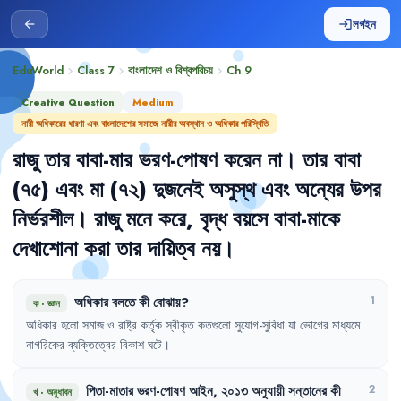
লগইন
arrow_back
login
EduWorld
Class 7
বাংলাদেশ ও বিশ্বপরিচয়
Ch
9
chevron_right
chevron_right
chevron_right
Creative Question
Medium
নারী অধিকারের ধারণা এবং বাংলাদেশের সমাজে নারীর অবস্থান ও অধিকার পরিস্থিতি
রাজু
তার
বাবা-মার
ভরণ-পোষণ
করেন
না
।
তার
বাবা
(৭৫)
এবং
মা
(৭২)
দুজনেই
অসুস্থ
এবং
অন্যের
উপর
নির্ভরশীল
।
রাজু
মনে
করে
,
বৃদ্ধ
বয়সে
বাবা-মাকে
দেখাশোনা
করা
তার
দায়িত্ব
নয়
।
অধিকার
বলতে
কী
বোঝায়
?
1
ক
·
জ্ঞান
অধিকার
হলো
সমাজ
ও
রাষ্ট্র
কর্তৃক
স্বীকৃত
কতগুলো
সুযোগ-সুবিধা
যা
ভোগের
মাধ্যমে
নাগরিকের
ব্যক্তিত্বের
বিকাশ
ঘটে
।
পিতা-মাতার
ভরণ-পোষণ
আইন
,
২০১৩
অনুযায়ী
সন্তানের
কী
2
খ
·
অনুধাবন