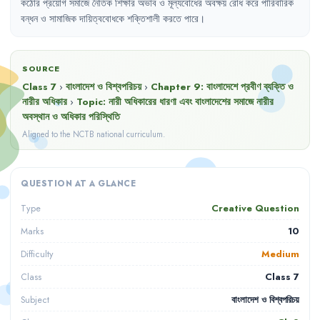
কঠোর
প্রয়োগ
সমাজে
নৈতিক
শিক্ষার
অভাব
ও
মূল্যবোধের
অবক্ষয়
রোধ
করে
পারিবারিক
বন্ধন
ও
সামাজিক
দায়িত্ববোধকে
শক্তিশালী
করতে
পারে
।
SOURCE
Class 7
›
বাংলাদেশ ও বিশ্বপরিচয়
›
Chapter
9
:
বাংলাদেশে প্রবীণ ব্যক্তি ও
নারীর অধিকার
›
Topic:
নারী অধিকারের ধারণা এবং বাংলাদেশের সমাজে নারীর
অবস্থান ও অধিকার পরিস্থিতি
Aligned to the NCTB national curriculum.
QUESTION AT A GLANCE
Creative Question
Type
10
Marks
Medium
Difficulty
Class 7
Class
বাংলাদেশ ও বিশ্বপরিচয়
Subject