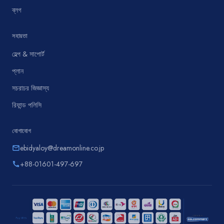
ব্লগ
সহায়তা
হেল্প & সাপোর্ট
প্লান
সচরাচর জিজ্ঞাস্য
রিফান্ড পলিসি
যোগাযোগ
ebidyaloy@dreamonline.co.jp
email
+88-01601-497-697
phone