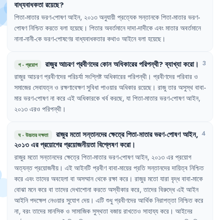
বাধ্যবাধকতা
রয়েছে
?
পিতা-মাতার
ভরণ-পোষণ
আইন
,
২০১৩
অনুযায়ী
প্রত্যেক
সন্তানকে
পিতা-মাতার
ভরণ-
পোষণ
নিশ্চিত
করতে
বলা
হয়েছে
।
পিতার
অবর্তমানে
দাদা-দাদীকে
এবং
মাতার
অবর্তমানে
নানা-নানী-কে
ভরণ-পোষণের
বাধ্যবাধকতার
কথাও
আইনে
বলা
হয়েছে
।
রাজুর
আচরণ
প্রবীণদের
কোন
অধিকারের
পরিপন্থী
?
ব্যাখ্যা
করো
।
3
গ
·
প্রয়োগ
রাজুর
আচরণ
প্রবীণদের
পরিচর্যা
সংশ্লিষ্ট
অধিকারের
পরিপন্থী
।
প্রবীণদের
পরিবার
ও
সমাজের
সেবাযত্ন
ও
রক্ষণাবেক্ষণ
সুবিধা
পাওয়ার
অধিকার
রয়েছে
।
রাজু
তার
অসুস্থ
বাবা-
মার
ভরণ-পোষণ
না
করে
এই
অধিকারকে
খর্ব
করছে
,
যা
পিতা-মাতার
ভরণ-পোষণ
আইন
,
২০১৩
এরও
পরিপন্থী
।
রাজুর
মতো
সন্তানদের
ক্ষেত্রে
পিতা-মাতার
ভরণ-পোষণ
আইন
,
4
ঘ
·
উচ্চতর দক্ষতা
২০১৩
এর
প্রয়োগের
প্রয়োজনীয়তা
বিশ্লেষণ
করো
।
রাজুর
মতো
সন্তানদের
ক্ষেত্রে
পিতা-মাতার
ভরণ-পোষণ
আইন
,
২০১৩
এর
প্রয়োগ
অত্যন্ত
প্রয়োজনীয়
।
এই
আইনটি
প্রবীণ
বাবা-মায়ের
প্রতি
সন্তানদের
দায়িত্ব
নিশ্চিত
করে
এবং
তাদের
অবহেলা
বা
অসম্মান
থেকে
রক্ষা
করে
।
রাজুর
মতো
যারা
বৃদ্ধ
বাবা-মাকে
বোঝা
মনে
করে
বা
তাদের
দেখাশোনা
করতে
অস্বীকার
করে
,
তাদের
বিরুদ্ধে
এই
আইন
আইনি
পদক্ষেপ
নেওয়ার
সুযোগ
দেয়
।
এটি
শুধু
প্রবীণদের
আর্থিক
নিরাপত্তা
নিশ্চিত
করে
না
,
বরং
তাদের
মানসিক
ও
সামাজিক
সুস্থতা
বজায়
রাখতেও
সাহায্য
করে
।
আইনের