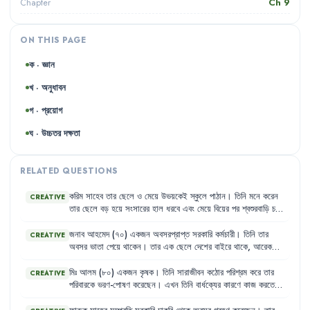
Ch
9
Chapter
ON THIS PAGE
ক · জ্ঞান
খ · অনুধাবন
গ · প্রয়োগ
ঘ · উচ্চতর দক্ষতা
RELATED QUESTIONS
করিম
সাহেব
তার
ছেলে
ও
মেয়ে
উভয়কেই
স্কুলে
পাঠান
।
তিনি
মনে
করেন
CREATIVE
তার
ছেলে
বড়
হয়ে
সংসারের
হাল
ধরবে
এবং
মেয়ে
বিয়ের
পর
শ্বশুরবাড়ি
চলে
যাবে
।
তাই
তিনি
ছেলের
পড়ালেখার
পেছনে
বেশি
খরচ
করেন
এবং
মেয়েকে
উচ্চশিক্ষার
সুযোগ
দিতে
রাজি
নন
।
জনাব
আহমেদ
(৭০)
একজন
অবসরপ্রাপ্ত
সরকারি
কর্মচারী
।
তিনি
তার
CREATIVE
অবসর
ভাতা
পেয়ে
থাকেন
।
তার
এক
ছেলে
দেশের
বাইরে
থাকে
,
আরেক
ছেলে
শহরে
থাকে
।
তার
স্ত্রী
মারা
গেছেন
।
ফলে
তিনি
একাকীত্বে
ভোগেন
এবং
তার
দেখাশোনা
করার
কেউ
নেই
।
মিঃ
আলম
(৮০)
একজন
কৃষক
।
তিনি
সারাজীবন
কঠোর
পরিশ্রম
করে
তার
CREATIVE
পরিবারকে
ভরণ-পোষণ
করেছেন
।
এখন
তিনি
বার্ধক্যের
কারণে
কাজ
করতে
পারেন
না
এবং
তার
কোনো
সঞ্চয়ও
নেই
।
তার
ছেলেরা
তাকে
সহযোগিতা