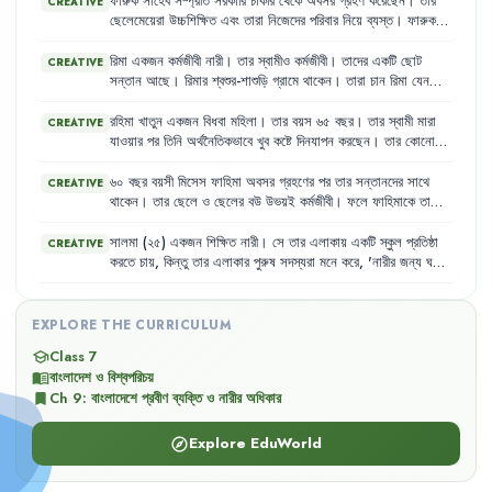
করতে
প্রস্তুত
নয়
এবং
তিনি
প্রায়শই
অনাহারে
থাকেন
।
ফারুক
সাহেব
সম্প্রতি
সরকারি
চাকরি
থেকে
অবসর
গ্রহণ
করেছেন
।
তার
CREATIVE
ছেলেমেয়েরা
উচ্চশিক্ষিত
এবং
তারা
নিজেদের
পরিবার
নিয়ে
ব্যস্ত
।
ফারুক
সাহেব
এখন
বেশিরভাগ
সময়
একা
থাকেন
এবং
নিজের
পছন্দের
কাজগুলো
করার
সুযোগ
পান
না
।
তার
স্ত্রী
অসুস্থ
হওয়ায়
তিনি
নিজেও
শারীরিক
রিমা
একজন
কর্মজীবী
নারী
।
তার
স্বামীও
কর্মজীবী
।
তাদের
একটি
ছোট
CREATIVE
জটিলতায়
ভুগছেন
কিন্তু
প্রয়োজনীয়
চিকিৎসার
সুযোগ
পাচ্ছেন
না
।
সন্তান
আছে
।
রিমার
শ্বশুর-শাশুড়ি
গ্রামে
থাকেন
।
তারা
চান
রিমা
যেন
চাকরি
ছেড়ে
দিয়ে
সন্তানের
দেখাশোনা
করে
।
কিন্তু
রিমা
তার
ব্যক্তিগত
স্বাধীনতা
এবং
কর্মজীবনের
অধিকারকে
গুরুত্ব
দেয়
।
রহিমা
খাতুন
একজন
বিধবা
মহিলা
।
তার
বয়স
৬৫
বছর
।
তার
স্বামী
মারা
CREATIVE
যাওয়ার
পর
তিনি
অর্থনৈতিকভাবে
খুব
কষ্টে
দিনযাপন
করছেন
।
তার
কোনো
সন্তান
নেই
যে
তাকে
দেখাশোনা
করবে
।
তিনি
একসময়
খুব
সক্রিয়
ছিলেন
,
কিন্তু
এখন
বার্ধক্যের
কারণে
শারীরিক
শক্তি
কমে
যাওয়ায়
কোনো
কাজ
৬০
বছর
বয়সী
মিসেস
ফাহিমা
অবসর
গ্রহণের
পর
তার
সন্তানদের
সাথে
CREATIVE
করতে
পারেন
না
।
তিনি
প্রায়ই
অসুস্থ
থাকেন
এবং
প্রয়োজনীয়
ঔষধ
কেনার
থাকেন
।
তার
ছেলে
ও
ছেলের
বউ
উভয়ই
কর্মজীবী
।
ফলে
ফাহিমাকে
তাদের
সামর্থ্যও
তার
নেই
।
শিশুদের
দেখাশোনা
,
স্কুলে
পৌঁছানো
এবং
বাজারঘাটের
দায়িত্ব
পালন
করতে
হয়
।
এই
বয়সে
এসব
কাজ
করা
তার
পক্ষে
কঠিন
হয়ে
পড়েছে
এবং
তিনি
সালমা
(২৫)
একজন
শিক্ষিত
নারী
।
সে
তার
এলাকায়
একটি
স্কুল
প্রতিষ্ঠা
CREATIVE
প্রায়শই
অসুস্থ
থাকেন
,
কিন্তু
প্রয়োজনীয়
চিকিৎসা
সুবিধা
পান
না
।
করতে
চায়
,
কিন্তু
তার
এলাকার
পুরুষ
সদস্যরা
মনে
করে
,
'
নারীর
জন্য
ঘরের
কাজই
যথেষ্ট
,
বাইরে
কাজ
করার
দরকার
নেই
।'
তারা
তাকে
বিভিন্নভাবে
নিরুৎসাহিত
করে
।
EXPLORE THE CURRICULUM
Class 7
school
বাংলাদেশ ও বিশ্বপরিচয়
menu_book
Ch
9
:
বাংলাদেশে প্রবীণ ব্যক্তি ও নারীর অধিকার
bookmark
Explore EduWorld
explore