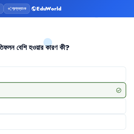
EduWorld
প্রশ্নব্যাংক
public
auto_awesome
তিফলন
বেশি
হওয়ার
কারণ
কী
?
check_circle