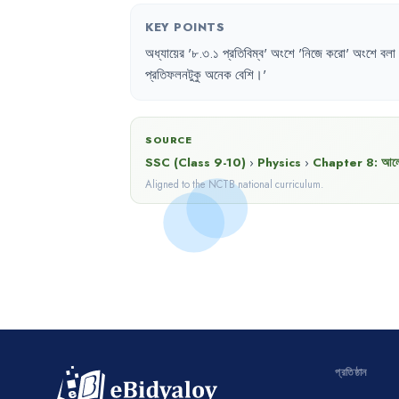
KEY POINTS
অধ্যায়ের
'
৮.৩.১
প্রতিবিম্ব
'
অংশে
'
নিজে
করো
'
অংশে
বলা
প্রতিফলনটুকু
অনেক
বেশি
।'
SOURCE
SSC (Class 9-10)
›
Physics
›
Chapter
8
:
আলো
Aligned to the NCTB national curriculum.
প্রতিষ্ঠান