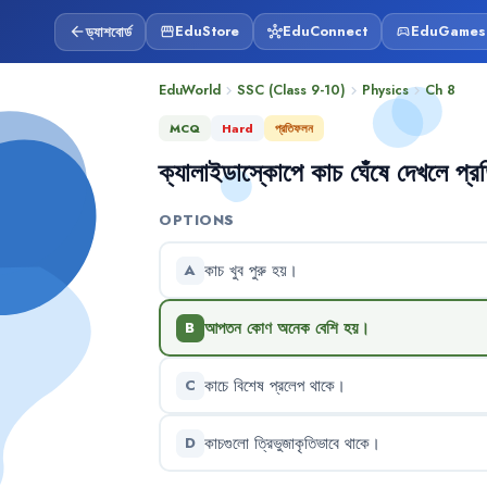
ড্যাশবোর্ড
EduStore
EduConnect
EduGames
arrow_back
storefront
hub
sports_esports
EduWorld
SSC (Class 9-10)
Physics
Ch
8
chevron_right
chevron_right
chevron_right
MCQ
Hard
প্রতিফলন
ক্যালাইডাস্কোপে
কাচ
ঘেঁষে
দেখলে
প্র
OPTIONS
কাচ
খুব
পুরু
হয়
।
A
আপতন
কোণ
অনেক
বেশি
হয়
।
B
কাচে
বিশেষ
প্রলেপ
থাকে
।
C
কাচগুলো
ত্রিভুজাকৃতিভাবে
থাকে
।
D