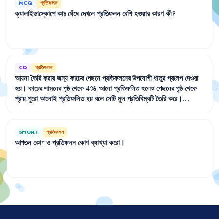
MCQ
প্রতিফলন
ক্যালাইডাস্কোপে
কাচ
ঘেঁষে
দেখলে
প্রতিফলন
বেশি
হওয়ার
কারণ
কী
?
CQ
প্রতিফলন
আয়না
তৈরি
করার
জন্য
কাচের
পেছনে
প্রতিফলনের
উপযোগী
ধাতুর
প্রলেপ
দেওয়া
হয়
।
কাচের
সামনের
পৃষ্ঠ
থেকে
4%
আলো
প্রতিফলিত
হলেও
পেছনের
পৃষ্ঠ
থেকে
প্রায়
পুরো
আলোই
প্রতিফলিত
হয়
বলে
সেটি
মূল
প্রতিবিম্বটি
তৈরি
করে
।
টেলিস্কোপ
বা
অন্য
অপটিক্যাল
যন্ত্রে
মূল
প্রতিবিম্বটি
খুব
গুরুত্বপূর্ণ
হলে
কাচের
উপরেই
রুপা
বা
অ্যালুমিনিয়ামের
প্রলেপ
দেওয়া
হয়
।
SHORT
প্রতিফলন
আপতন
কোণ
ও
প্রতিফলন
কোণ
ব্যাখ্যা
করো
।