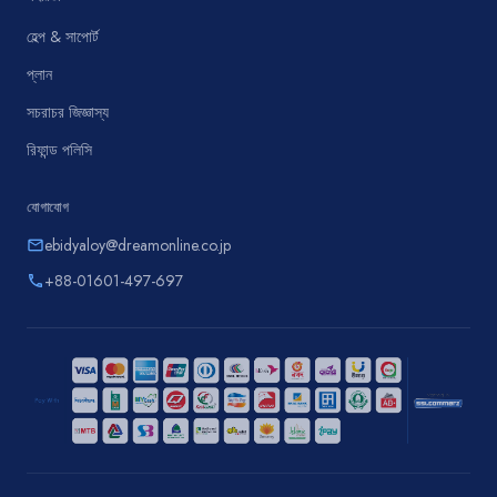
হেল্প & সাপোর্ট
প্লান
সচরাচর জিজ্ঞাস্য
রিফান্ড পলিসি
যোগাযোগ
ebidyaloy@dreamonline.co.jp
email
+88-01601-497-697
phone