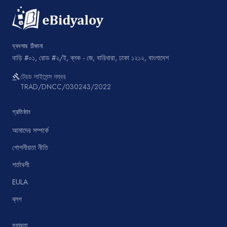
ব্যবসার ঠিকানা
বাড়ি #০১, রোড #২/ই, ব্লক - জে, বারিধারা, ঢাকা ১২১২, বাংলাদেশ
ট্রেড লাইসেন্স নম্বর
gavel
TRAD/DNCC/030243/2022
প্রতিষ্ঠান
আমাদের সম্পর্কে
গোপনীয়তা নীতি
শর্তাবলী
EULA
ব্লগ
সহায়তা