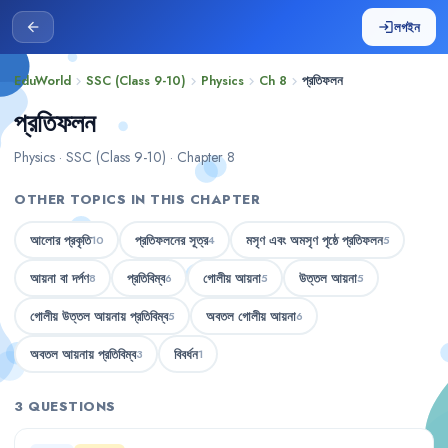
লগইন
arrow_back
login
EduWorld
SSC (Class 9-10)
Physics
Ch 8
প্রতিফলন
chevron_right
chevron_right
chevron_right
chevron_right
প্রতিফলন
Physics · SSC (Class 9-10) · Chapter 8
OTHER TOPICS IN THIS CHAPTER
আলোর প্রকৃতি
প্রতিফলনের সূত্র
মসৃণ এবং অমসৃণ পৃষ্ঠে প্রতিফলন
10
4
5
আয়না বা দর্পণ
প্রতিবিম্ব
গোলীয় আয়না
উত্তল আয়না
8
6
5
5
গোলীয় উত্তল আয়নায় প্রতিবিম্ব
অবতল গোলীয় আয়না
5
6
অবতল আয়নায় প্রতিবিম্ব
বিবর্ধন
3
1
3 QUESTIONS