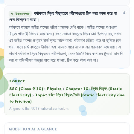
বর্ষাকালে
স্থির
বিদ্যুতের
পরীক্ষাগুলো
ঠিক
করে
কাজ
করে
না
4
ঘ
·
উচ্চতর দক্ষতা
কেন
বিশ্লেষণ
করো
।
বর্ষাকালে
বাতাসে
জলীয়
বাষ্পের
পরিমাণ
অনেক
বেশি
থাকে
।
জলীয়
বাষ্পের
কণাগুলো
বিদ্যুৎ
পরিবাহী
হিসেবে
কাজ
করে
।
যখন
কোনো
বস্তুতে
স্থির
চার্জ
উৎপন্ন
হয়
,
তখন
এই
জলীয়
বাষ্পের
মাধ্যমে
চার্জ
দ্রুত
আশেপাশের
পরিবেশে
ছড়িয়ে
পড়ে
বা
ভূমিতে
চলে
যায়
।
ফলে
চার্জ
বস্তুতে
দীর্ঘক্ষণ
জমা
থাকতে
পারে
না
এবং
এর
প্রভাবও
কমে
যায়
।
এ
কারণে
বর্ষাকালে
স্থির
বিদ্যুতের
পরীক্ষাগুলো
,
যেমন
চিরুনি
দিয়ে
কাগজের
টুকরো
আকর্ষণ
করা
বা
তড়িৎবীক্ষণ
যন্ত্রের
পাত
সরে
যাওয়া
,
ঠিক
করে
কাজ
করে
না
।
SOURCE
SSC (Class 9-10)
›
Physics
›
Chapter
10
:
স্থির বিদ্যুৎ (Static
Electricity)
›
Topic:
ঘর্ষণে স্থির বিদ্যুৎ তৈরি (Static Electricity due
to Friction)
Aligned to the NCTB national curriculum.
QUESTION AT A GLANCE