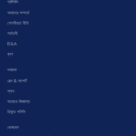
প্রতিষ্ঠান
আমাদের সম্পর্কে
গোপনীয়তা নীতি
শর্তাবলী
EULA
ব্লগ
সহায়তা
হেল্প & সাপোর্ট
প্লান
সচরাচর জিজ্ঞাস্য
রিফান্ড পলিসি
যোগাযোগ