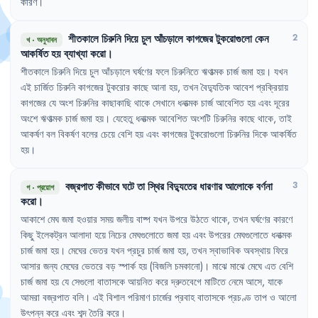
কারণ
।
শীতকালে
চিরুনি
দিয়ে
চুল
আঁচড়ালে
কাগজের
টুকরোগুলো
কেন
2
খ
·
অনুধাবন
আকর্ষিত
হয়
ব্যাখ্যা
করো
।
শীতকালে
চিরুনি
দিয়ে
চুল
আঁচড়ালে
ঘর্ষণের
ফলে
চিরুনিতে
ঋণাত্মক
চার্জ
জমা
হয়
।
যখন
এই
চার্জিত
চিরুনি
কাগজের
টুকরোর
কাছে
আনা
হয়
,
তখন
বৈদ্যুতিক
আবেশ
প্রক্রিয়ায়
কাগজের
যে
অংশ
চিরুনির
কাছাকাছি
থাকে
সেখানে
ধনাত্মক
চার্জ
আবেশিত
হয়
এবং
দূরের
অংশে
ঋণাত্মক
চার্জ
জমা
হয়
।
যেহেতু
ধনাত্মক
আবেশিত
অংশটি
চিরুনির
কাছে
থাকে
,
তাই
আকর্ষণ
বল
বিকর্ষণ
বলের
চেয়ে
বেশি
হয়
এবং
কাগজের
টুকরোগুলো
চিরুনির
দিকে
আকর্ষিত
হয়
।
বজ্রপাত
কীভাবে
ঘটে
তা
স্থির
বিদ্যুতের
ধারণার
আলোকে
বর্ণনা
3
গ
·
প্রয়োগ
করো
।
আকাশে
মেঘ
জমা
হওয়ার
সময়
জলীয়
বাষ্প
যখন
উপরে
উঠতে
থাকে
,
তখন
ঘর্ষণের
কারণে
কিছু
ইলেকট্রন
আলাদা
হয়ে
নিচের
মেঘগুলোতে
জমা
হয়
এবং
উপরের
মেঘগুলোতে
ধনাত্মক
চার্জ
জমা
হয়
।
মেঘের
ভেতর
যখন
প্রচুর
চার্জ
জমা
হয়
,
তখন
স্বাভাবিক
অবস্থায়
ফিরে
আসার
জন্য
মেঘের
ভেতরে
বড়
স্পার্ক
হয়
(বিজলি
চমকানো)
।
মাঝে
মাঝে
মেঘে
এত
বেশি
চার্জ
জমা
হয়
যে
সেগুলো
বাতাসকে
আয়নিত
করে
দ্রুতবেগে
মাটিতে
নেমে
আসে
,
যাকে
আমরা
বজ্রপাত
বলি
।
এই
বিশাল
পরিমাণ
চার্জের
প্রবাহ
বাতাসকে
প্রচণ্ড
তাপ
ও
আলো
উৎপন্ন
করে
এবং
শব্দ
তৈরি
করে
।