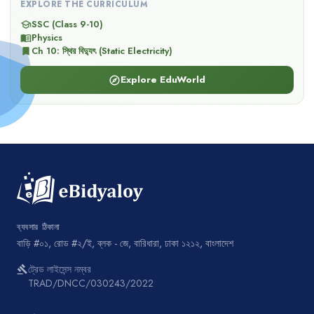
EXPLORE THE CURRICULUM
SSC (Class 9-10)
school
Physics
menu_book
Ch
10
:
স্থির বিদ্যুৎ (Static Electricity)
bookmark
Explore EduWorld
explore
ব্যবসার ঠিকানা
বাড়ি #০১, রোড #২/ই, ব্লক - জে, বারিধারা, ঢাকা ১২১২, বাংলাদেশ
ট্রেড লাইসেন্স নম্বর
gavel
TRAD/DNCC/030243/2022