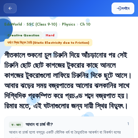
লগইন
arrow_back
login
EduWorld
SSC (Class 9-10)
Physics
Ch
10
chevron_right
chevron_right
chevron_right
Creative Question
Hard
ঘর্ষণে স্থির বিদ্যুৎ তৈরি (Static Electricity due to Friction)
শীতকালে
শুকনো
চুল
চিরুনি
দিয়ে
আঁচড়ানোর
পর
সেই
চিরুনি
ছোট
ছোট
কাগজের
টুকরোর
কাছে
আনলে
কাগজের
টুকরোগুলো
লাফিয়ে
চিরুনির
দিকে
ছুটে
আসে
।
আবার
ঝড়ের
সময়
বজ্রপাতের
আলোর
ঝলকানির
সাথে
দিগ্বিদিক
প্রকম্পিত
করে
প্রচণ্ড
শব্দে
বজ্রপাত
হয়
।
রিমার
মতে
,
এই
ঘটনাগুলোর
জন্য
দায়ী
স্থির
বিদ্যুৎ
।
আধান
বা
চার্জ
কী
?
1
ক
·
জ্ঞান
আধান
বা
চার্জ
হলো
বস্তুর
একটি
মৌলিক
ধর্ম
যা
বৈদ্যুতিক
আকর্ষণ
বা
বিকর্ষণ
বলের