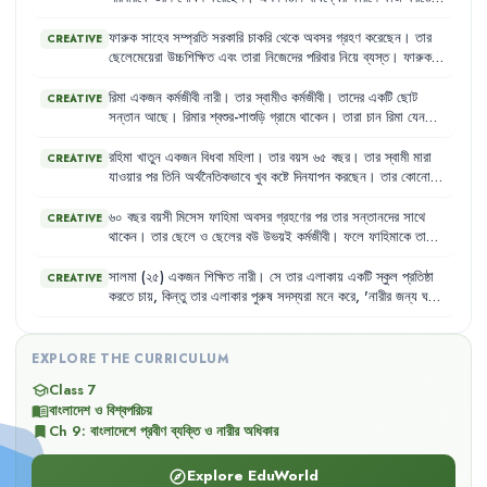
পারেন
না
এবং
তার
কোনো
সঞ্চয়ও
নেই
।
তার
ছেলেরা
তাকে
সহযোগিতা
করতে
প্রস্তুত
নয়
এবং
তিনি
প্রায়শই
অনাহারে
থাকেন
।
ফারুক
সাহেব
সম্প্রতি
সরকারি
চাকরি
থেকে
অবসর
গ্রহণ
করেছেন
।
তার
CREATIVE
ছেলেমেয়েরা
উচ্চশিক্ষিত
এবং
তারা
নিজেদের
পরিবার
নিয়ে
ব্যস্ত
।
ফারুক
সাহেব
এখন
বেশিরভাগ
সময়
একা
থাকেন
এবং
নিজের
পছন্দের
কাজগুলো
করার
সুযোগ
পান
না
।
তার
স্ত্রী
অসুস্থ
হওয়ায়
তিনি
নিজেও
শারীরিক
রিমা
একজন
কর্মজীবী
নারী
।
তার
স্বামীও
কর্মজীবী
।
তাদের
একটি
ছোট
CREATIVE
জটিলতায়
ভুগছেন
কিন্তু
প্রয়োজনীয়
চিকিৎসার
সুযোগ
পাচ্ছেন
না
।
সন্তান
আছে
।
রিমার
শ্বশুর-শাশুড়ি
গ্রামে
থাকেন
।
তারা
চান
রিমা
যেন
চাকরি
ছেড়ে
দিয়ে
সন্তানের
দেখাশোনা
করে
।
কিন্তু
রিমা
তার
ব্যক্তিগত
স্বাধীনতা
এবং
কর্মজীবনের
অধিকারকে
গুরুত্ব
দেয়
।
রহিমা
খাতুন
একজন
বিধবা
মহিলা
।
তার
বয়স
৬৫
বছর
।
তার
স্বামী
মারা
CREATIVE
যাওয়ার
পর
তিনি
অর্থনৈতিকভাবে
খুব
কষ্টে
দিনযাপন
করছেন
।
তার
কোনো
সন্তান
নেই
যে
তাকে
দেখাশোনা
করবে
।
তিনি
একসময়
খুব
সক্রিয়
ছিলেন
,
কিন্তু
এখন
বার্ধক্যের
কারণে
শারীরিক
শক্তি
কমে
যাওয়ায়
কোনো
কাজ
৬০
বছর
বয়সী
মিসেস
ফাহিমা
অবসর
গ্রহণের
পর
তার
সন্তানদের
সাথে
CREATIVE
করতে
পারেন
না
।
তিনি
প্রায়ই
অসুস্থ
থাকেন
এবং
প্রয়োজনীয়
ঔষধ
কেনার
থাকেন
।
তার
ছেলে
ও
ছেলের
বউ
উভয়ই
কর্মজীবী
।
ফলে
ফাহিমাকে
তাদের
সামর্থ্যও
তার
নেই
।
শিশুদের
দেখাশোনা
,
স্কুলে
পৌঁছানো
এবং
বাজারঘাটের
দায়িত্ব
পালন
করতে
হয়
।
এই
বয়সে
এসব
কাজ
করা
তার
পক্ষে
কঠিন
হয়ে
পড়েছে
এবং
তিনি
সালমা
(২৫)
একজন
শিক্ষিত
নারী
।
সে
তার
এলাকায়
একটি
স্কুল
প্রতিষ্ঠা
CREATIVE
প্রায়শই
অসুস্থ
থাকেন
,
কিন্তু
প্রয়োজনীয়
চিকিৎসা
সুবিধা
পান
না
।
করতে
চায়
,
কিন্তু
তার
এলাকার
পুরুষ
সদস্যরা
মনে
করে
,
'
নারীর
জন্য
ঘরের
কাজই
যথেষ্ট
,
বাইরে
কাজ
করার
দরকার
নেই
।'
তারা
তাকে
বিভিন্নভাবে
নিরুৎসাহিত
করে
।
EXPLORE THE CURRICULUM
Class 7
school
বাংলাদেশ ও বিশ্বপরিচয়
menu_book
Ch
9
:
বাংলাদেশে প্রবীণ ব্যক্তি ও নারীর অধিকার
bookmark
Explore EduWorld
explore