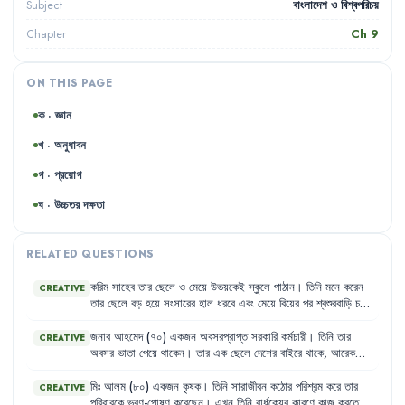
বাংলাদেশ ও বিশ্বপরিচয়
Subject
Ch
9
Chapter
ON THIS PAGE
ক · জ্ঞান
খ · অনুধাবন
গ · প্রয়োগ
ঘ · উচ্চতর দক্ষতা
RELATED QUESTIONS
করিম
সাহেব
তার
ছেলে
ও
মেয়ে
উভয়কেই
স্কুলে
পাঠান
।
তিনি
মনে
করেন
CREATIVE
তার
ছেলে
বড়
হয়ে
সংসারের
হাল
ধরবে
এবং
মেয়ে
বিয়ের
পর
শ্বশুরবাড়ি
চলে
যাবে
।
তাই
তিনি
ছেলের
পড়ালেখার
পেছনে
বেশি
খরচ
করেন
এবং
মেয়েকে
উচ্চশিক্ষার
সুযোগ
দিতে
রাজি
নন
।
জনাব
আহমেদ
(৭০)
একজন
অবসরপ্রাপ্ত
সরকারি
কর্মচারী
।
তিনি
তার
CREATIVE
অবসর
ভাতা
পেয়ে
থাকেন
।
তার
এক
ছেলে
দেশের
বাইরে
থাকে
,
আরেক
ছেলে
শহরে
থাকে
।
তার
স্ত্রী
মারা
গেছেন
।
ফলে
তিনি
একাকীত্বে
ভোগেন
এবং
তার
দেখাশোনা
করার
কেউ
নেই
।
মিঃ
আলম
(৮০)
একজন
কৃষক
।
তিনি
সারাজীবন
কঠোর
পরিশ্রম
করে
তার
CREATIVE
পরিবারকে
ভরণ-পোষণ
করেছেন
।
এখন
তিনি
বার্ধক্যের
কারণে
কাজ
করতে