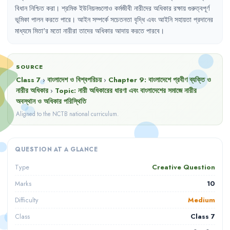
বিধান
নিশ্চিত
করা
।
শ্রমিক
ইউনিয়নগুলোও
কর্মজীবী
নারীদের
অধিকার
রক্ষায়
গুরুত্বপূর্ণ
ভূমিকা
পালন
করতে
পারে
।
আইন
সম্পর্কে
সচেতনতা
বৃদ্ধি
এবং
আইনি
সহায়তা
প্রদানের
মাধ্যমে
মিতা'র
মতো
নারীরা
তাদের
অধিকার
আদায়
করতে
পারবে
।
SOURCE
Class 7
›
বাংলাদেশ ও বিশ্বপরিচয়
›
Chapter
9
:
বাংলাদেশে প্রবীণ ব্যক্তি ও
নারীর অধিকার
›
Topic:
নারী অধিকারের ধারণা এবং বাংলাদেশের সমাজে নারীর
অবস্থান ও অধিকার পরিস্থিতি
Aligned to the NCTB national curriculum.
QUESTION AT A GLANCE
Creative Question
Type
10
Marks
Medium
Difficulty
Class 7
Class