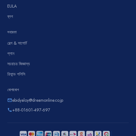
EULA
ব্লগ
সহায়তা
হেল্প & সাপোর্ট
প্লান
সচরাচর জিজ্ঞাস্য
রিফান্ড পলিসি
যোগাযোগ
ebidyaloy@dreamonline.co.jp
email
+88-01601-497-697
phone