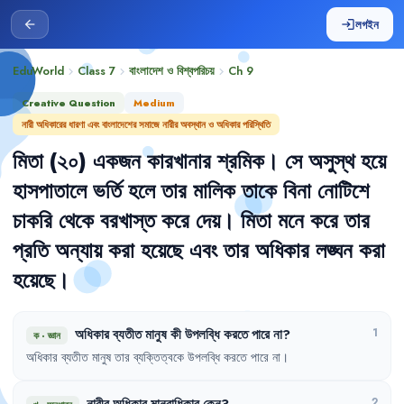
লগইন
arrow_back
login
EduWorld
Class 7
বাংলাদেশ ও বিশ্বপরিচয়
Ch
9
chevron_right
chevron_right
chevron_right
Creative Question
Medium
নারী অধিকারের ধারণা এবং বাংলাদেশের সমাজে নারীর অবস্থান ও অধিকার পরিস্থিতি
মিতা
(২০)
একজন
কারখানার
শ্রমিক
।
সে
অসুস্থ
হয়ে
হাসপাতালে
ভর্তি
হলে
তার
মালিক
তাকে
বিনা
নোটিশে
চাকরি
থেকে
বরখাস্ত
করে
দেয়
।
মিতা
মনে
করে
তার
প্রতি
অন্যায়
করা
হয়েছে
এবং
তার
অধিকার
লঙ্ঘন
করা
হয়েছে
।
অধিকার
ব্যতীত
মানুষ
কী
উপলব্ধি
করতে
পারে
না
?
1
ক
·
জ্ঞান
অধিকার
ব্যতীত
মানুষ
তার
ব্যক্তিত্বকে
উপলব্ধি
করতে
পারে
না
।
নারীর
অধিকার
মানবাধিকার
কেন
?
2