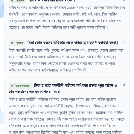
খ
·
অনুধাবন
নারীর
অধিকার
মানবাধিকার
,
কারণ
জাতিসংঘ
১৯৪৮
সালের
১০ই
ডিসেম্বর
'
মানবাধিকারের
সার্বজনীন
ঘোষণাপত্র
'
অনুমোদন
করেছে
,
যেখানে
জাতি
,
ধর্ম
,
বর্ণ
,
বয়স
,
লিঙ্গ
আর্থিক
অবস্থাভেদে
বিশ্বের
সব
দেশের
সব
মানুষের
এসব
অধিকার
পাওয়ার
অধিকার
আছে
বলা
হয়েছে
।
এর
মধ্যে
একটি
বিশেষ
অধিকার
হলো
নারী-পুরুষের
সমান
অধিকার
।
মিতা
কোন
ধরনের
অধিকার
থেকে
বঞ্চিত
হয়েছেন
?
ব্যাখ্যা
করো
।
3
গ
·
প্রয়োগ
মিতা
সরকারি
চাকরি
লাভে
নারী-পুরুষের
অধিকার
সমান
এবং
এক্ষেত্রে
কোনো
বৈষম্য
করা
যাবে
না
এই
নীতির
আলোকে
কর্মসংস্থান
ও
ন্যায্য
অধিকার
থেকে
বঞ্চিত
হয়েছেন
।
অসুস্থতার
কারণে
তাকে
বিনা
নোটিশে
চাকরি
থেকে
বরখাস্ত
করা
হয়েছে
,
যা
শ্রম
আইনের
লঙ্ঘন
এবং
তার
কর্মসংস্থানের
অধিকারের
পরিপন্থী
।
মিতা'র
মতো
কর্মজীবী
নারীদের
অধিকার
রক্ষায়
শ্রম
আইন
ও
4
ঘ
·
উচ্চতর দক্ষতা
তার
প্রয়োগের
গুরুত্ব
বিশ্লেষণ
করো
।
মিতা'র
মতো
কর্মজীবী
নারীদের
অধিকার
রক্ষায়
শ্রম
আইন
এবং
তার
সঠিক
প্রয়োগ
অত্যন্ত
গুরুত্বপূর্ণ
।
শ্রম
আইন
কর্মজীবী
মানুষের
,
বিশেষ
করে
নারীদের
,
কর্মসংস্থান
,
মজুরি
,
ছুটি
,
কর্মপরিবেশ
এবং
অন্যান্য
সুযোগ-সুবিধা
নিশ্চিত
করে
।
মিতাকে
বিনা
নোটিশে
বরখাস্ত
করা
শ্রম
আইনের
লঙ্ঘন
।
যদি
শ্রম
আইন
কঠোরভাবে
প্রয়োগ
করা
হয়
,
তাহলে
মালিকপক্ষ
এমন
অন্যায়
করতে
সাহস
পাবে
না
।
সরকারের
উচিত
শ্রম
পরিদর্শকদের
মাধ্যমে
কারখানাগুলোতে
নিয়মিত
তদারকি
করা
এবং
আইন
লঙ্ঘনের
জন্য
কঠোর
শাস্তির