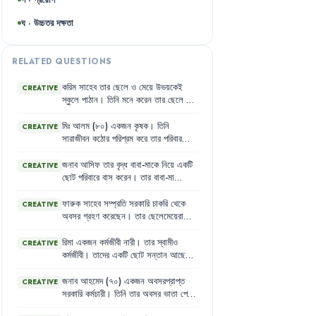
ঘ · উচ্চতর দক্ষতা
RELATED QUESTIONS
করিম
সাহেব
তার
ছেলে
ও
মেয়ে
উভয়কেই
CREATIVE
স্কুলে
পাঠান
।
তিনি
মনে
করেন
তার
ছেলে
বড়
হয়ে
সংসারের
হাল
ধরবে
এবং
মেয়ে
বিয়ের
পর
শ্বশুরবাড়ি
চলে
যাবে
।
তাই
তিনি
ছেলের
মিঃ
আলম
(৮০)
একজন
কৃষক
।
তিনি
CREATIVE
পড়ালেখার
পেছনে
বেশি
খরচ
করেন
এবং
সারাজীবন
কঠোর
পরিশ্রম
করে
তার
পরিবারকে
মেয়েকে
উচ্চশিক্ষার
সুযোগ
দিতে
রাজি
নন
।
ভরণ-পোষণ
করেছেন
।
এখন
তিনি
বার্ধক্যের
কারণে
কাজ
করতে
পারেন
না
এবং
তার
কোনো
জনাব
আসিফ
তার
বৃদ্ধ
বাবা-মাকে
নিয়ে
একটি
CREATIVE
সঞ্চয়ও
নেই
।
তার
ছেলেরা
তাকে
সহযোগিতা
ছোট
পরিবারে
বাস
করেন
।
তার
বাবা-মা
করতে
প্রস্তুত
নয়
এবং
তিনি
প্রায়শই
উভয়েই
কর্মজীবনের
শেষে
কোনো
সঞ্চয়
করতে
অনাহারে
থাকেন
।
পারেননি
।
এখন
তারা
তাদের
সন্তানদের
উপর
ফারুক
সাহেব
সম্প্রতি
সরকারি
চাকরি
থেকে
CREATIVE
সম্পূর্ণরূপে
নির্ভরশীল
।
আসিফ
এবং
তার
স্ত্রী
অবসর
গ্রহণ
করেছেন
।
তার
ছেলেমেয়েরা
দুজনেই
কর্মজীবী
এবং
তাদের
পক্ষে
বাবা-মায়ের
উচ্চশিক্ষিত
এবং
তারা
নিজেদের
পরিবার
নিয়ে
সব
চাহিদা
পূরণ
করা
কঠিন
হয়ে
পড়ছে
।
ব্যস্ত
।
ফারুক
সাহেব
এখন
বেশিরভাগ
সময়
রিমা
একজন
কর্মজীবী
নারী
।
তার
স্বামীও
CREATIVE
একা
থাকেন
এবং
নিজের
পছন্দের
কাজগুলো
কর্মজীবী
।
তাদের
একটি
ছোট
সন্তান
আছে
।
করার
সুযোগ
পান
না
।
তার
স্ত্রী
অসুস্থ
হওয়ায়
রিমার
শ্বশুর-শাশুড়ি
গ্রামে
থাকেন
।
তারা
চান
তিনি
নিজেও
শারীরিক
জটিলতায়
ভুগছেন
কিন্তু
রিমা
যেন
চাকরি
ছেড়ে
দিয়ে
সন্তানের
জনাব
আহমেদ
(৭০)
একজন
অবসরপ্রাপ্ত
CREATIVE
প্রয়োজনীয়
চিকিৎসার
সুযোগ
পাচ্ছেন
না
।
দেখাশোনা
করে
।
কিন্তু
রিমা
তার
ব্যক্তিগত
সরকারি
কর্মচারী
।
তিনি
তার
অবসর
ভাতা
পেয়ে
স্বাধীনতা
এবং
কর্মজীবনের
অধিকারকে
গুরুত্ব
থাকেন
।
তার
এক
ছেলে
দেশের
বাইরে
থাকে
,