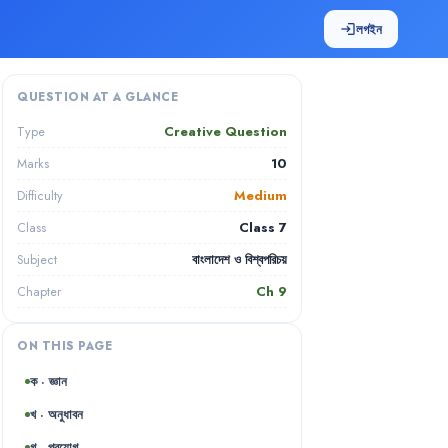
লগইন
login
QUESTION AT A GLANCE
Creative Question
Type
10
Marks
Medium
Difficulty
Class 7
Class
বাংলাদেশ ও বিশ্বপরিচয়
Subject
Ch
9
Chapter
ON THIS PAGE
ক · জ্ঞান
খ · অনুধাবন
গ · প্রয়োগ