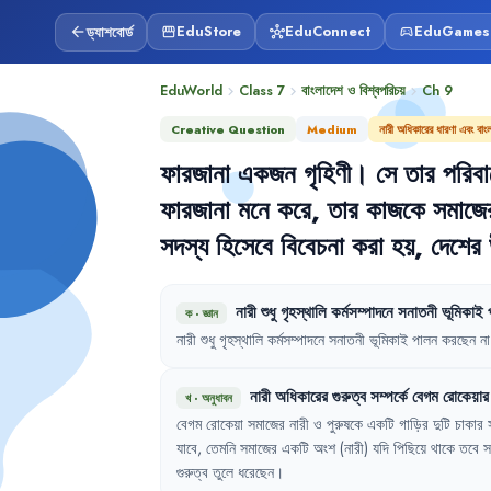
ড্যাশবোর্ড
EduStore
EduConnect
EduGames
arrow_back
storefront
hub
sports_esports
EduWorld
Class 7
বাংলাদেশ ও বিশ্বপরিচয়
Ch
9
chevron_right
chevron_right
chevron_right
Creative Question
Medium
নারী অধিকারের ধারণা এবং বা
ফারজানা
একজন
গৃহিণী
।
সে
তার
পরিবা
ফারজানা
মনে
করে
,
তার
কাজকে
সমাজে
সদস্য
হিসেবে
বিবেচনা
করা
হয়
,
দেশের
নারী
শুধু
গৃহস্থালি
কর্মসম্পাদনে
সনাতনী
ভূমিকাই
ক
·
জ্ঞান
নারী
শুধু
গৃহস্থালি
কর্মসম্পাদনে
সনাতনী
ভূমিকাই
পালন
করছেন
না
নারী
অধিকারের
গুরুত্ব
সম্পর্কে
বেগম
রোকেয়ার
খ
·
অনুধাবন
বেগম
রোকেয়া
সমাজের
নারী
ও
পুরুষকে
একটি
গাড়ির
দুটি
চাকার
যাবে
,
তেমনি
সমাজের
একটি
অংশ
(নারী)
যদি
পিছিয়ে
থাকে
তবে
স
গুরুত্ব
তুলে
ধরেছেন
।