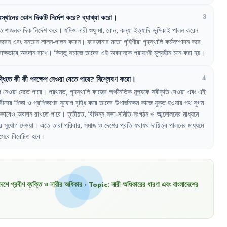
স্থানের
কোন
দিকটি
নির্দেশ
করে
?
ব্যাখ্যা
করো
।
3
তাশাজনক
দিক
নির্দেশ
করে
।
যদিও
নারী
শুধু
মা
,
বোন
,
কন্যা
ইত্যাদি
ভূমিকাই
পালন
করেন
করেন
এবং
সন্তান
লালন-পালন
করেন
।
ফারজানার
মতো
গৃহিণীরা
গৃহস্থালি
কর্মসম্পাদন
করে
োক্ষভাবে
অবদান
রাখে
।
কিন্তু
সমাজে
তাদের
এই
অবদানকে
প্রায়শই
মূল্যহীন
মনে
করা
হয়
।
দ্ধিতে
কী
কী
পদক্ষেপ
নেওয়া
যেতে
পারে
?
বিশ্লেষণ
করো
।
4
প
নেওয়া
যেতে
পারে
।
প্রথমত
,
গৃহস্থালি
কাজের
অর্থনৈতিক
মূল্যকে
স্বীকৃতি
দেওয়া
এবং
এই
রীদের
শিক্ষা
ও
প্রশিক্ষণের
সুযোগ
বৃদ্ধি
করে
তাদের
উপার্জনক্ষম
কাজে
যুক্ত
হওয়ার
পথ
সুগম
কভাবেও
অবদান
রাখতে
পারে
।
তৃতীয়ত
,
বিভিন্ন
সভা-সমিতি-সংগঠন
ও
আন্দোলনের
মাধ্যমে
র
সুযোগ
দেওয়া
।
এতে
তারা
পরিবার
,
সমাজ
ও
দেশের
প্রতি
যথাযথ
দায়িত্ব
পালনের
মাধ্যমে
সেবে
বিবেচিত
হবে
।
দেশে প্রবীণ ব্যক্তি ও নারীর অধিকার
›
Topic:
নারী অধিকারের ধারণা এবং বাংলাদেশের