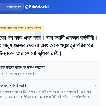
EduWorld
প্রশ্নব্যাংক
public
auto_awesome
ংলাদেশের সমাজে নারীর অবস্থান ও অধিকার পরিস্থিতি
রের
সব
কাজ
একা
করে
।
তার
স্বামী
একজন
কর্মজীবী
।
র
মানুষ
গুরুত্ব
দেয়
না
এবং
তাকে
শুধুমাত্র
পরিবারের
উন্নয়নে
তার
কোনো
ভূমিকা
নেই
।
পালন
করছেন
না
বরং
কী
কাজও
করছেন
?
1
বরং
উপার্জনক্ষম
কাজও
করছেন
।
বক্তব্য
ব্যাখ্যা
করো
।
2
সাথে
তুলনা
করেছেন
।
তিনি
বলেছেন
যে
,
দুটি
চাকা
সমানতালে
না
চললে
গাড়ি
যেমন
থেমে
মাজ
উন্নয়নের
চাকাও
পিছিয়ে
যাবে
।
এর
মাধ্যমে
তিনি
নারী
অধিকারের
অপরিহার্যতা
ও