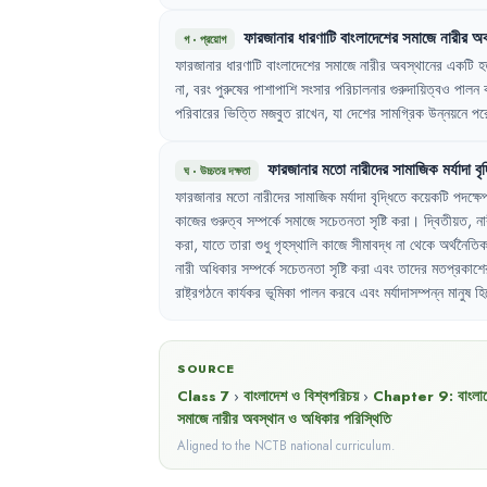
ফারজানার
ধারণাটি
বাংলাদেশের
সমাজে
নারীর
অব
গ
·
প্রয়োগ
ফারজানার
ধারণাটি
বাংলাদেশের
সমাজে
নারীর
অবস্থানের
একটি
হ
না
,
বরং
পুরুষের
পাশাপাশি
সংসার
পরিচালনার
গুরুদায়িত্বও
পালন
পরিবারের
ভিত্তি
মজবুত
রাখেন
,
যা
দেশের
সামগ্রিক
উন্নয়নে
পর
ফারজানার
মতো
নারীদের
সামাজিক
মর্যাদা
বৃ
ঘ
·
উচ্চতর দক্ষতা
ফারজানার
মতো
নারীদের
সামাজিক
মর্যাদা
বৃদ্ধিতে
কয়েকটি
পদক্ষে
কাজের
গুরুত্ব
সম্পর্কে
সমাজে
সচেতনতা
সৃষ্টি
করা
।
দ্বিতীয়ত
,
না
করা
,
যাতে
তারা
শুধু
গৃহস্থালি
কাজে
সীমাবদ্ধ
না
থেকে
অর্থনৈতি
নারী
অধিকার
সম্পর্কে
সচেতনতা
সৃষ্টি
করা
এবং
তাদের
মতপ্রকাশে
রাষ্ট্রগঠনে
কার্যকর
ভূমিকা
পালন
করবে
এবং
মর্যাদাসম্পন্ন
মানুষ
হি
SOURCE
Class 7
›
বাংলাদেশ ও বিশ্বপরিচয়
›
Chapter
9
:
বাংলা
সমাজে নারীর অবস্থান ও অধিকার পরিস্থিতি
Aligned to the NCTB national curriculum.