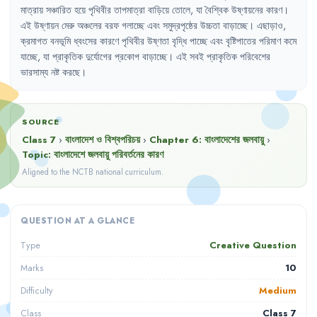
মাত্রায়
সঞ্চারিত
হয়ে
পৃথিবীর
তাপমাত্রা
বাড়িয়ে
তোলে
,
যা
বৈশ্বিক
উষ্ণায়নের
কারণ
।
এই
উষ্ণায়ন
মেরু
অঞ্চলের
বরফ
গলাচ্ছে
এবং
সমুদ্রপৃষ্ঠের
উচ্চতা
বাড়াচ্ছে
।
এছাড়াও
,
ক্রমাগত
বনভূমি
ধ্বংসের
কারণে
পৃথিবীর
উষ্ণতা
বৃদ্ধি
পাচ্ছে
এবং
বৃষ্টিপাতের
পরিমাণ
কমে
যাচ্ছে
,
যা
প্রাকৃতিক
দুর্যোগের
প্রকোপ
বাড়াচ্ছে
।
এই
সবই
প্রাকৃতিক
পরিবেশের
ভারসাম্য
নষ্ট
করছে
।
SOURCE
Class 7
›
বাংলাদেশ ও বিশ্বপরিচয়
›
Chapter
6
:
বাংলাদেশের জলবায়ু
›
Topic:
বাংলাদেশে জলবায়ু পরিবর্তনের কারণ
Aligned to the NCTB national curriculum.
QUESTION AT A GLANCE
Creative Question
Type
10
Marks
Medium
Difficulty
Class 7
Class