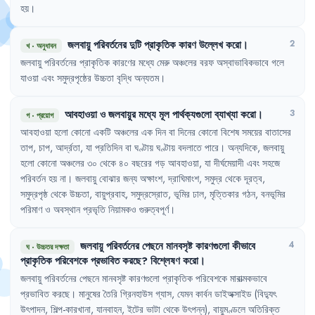
হয়
।
জলবায়ু
পরিবর্তনের
দুটি
প্রাকৃতিক
কারণ
উল্লেখ
করো
।
2
খ
·
অনুধাবন
জলবায়ু
পরিবর্তনের
প্রাকৃতিক
কারণের
মধ্যে
মেরু
অঞ্চলের
বরফ
অস্বাভাবিকভাবে
গলে
যাওয়া
এবং
সমুদ্রপৃষ্ঠের
উচ্চতা
বৃদ্ধি
অন্যতম
।
আবহাওয়া
ও
জলবায়ুর
মধ্যে
মূল
পার্থক্যগুলো
ব্যাখ্যা
করো
।
3
গ
·
প্রয়োগ
আবহাওয়া
হলো
কোনো
একটি
অঞ্চলের
এক
দিন
বা
দিনের
কোনো
বিশেষ
সময়ের
বাতাসের
তাপ
,
চাপ
,
আর্দ্রতা
,
যা
প্রতিদিন
বা
ঘণ্টায়
ঘণ্টায়
বদলাতে
পারে
।
অন্যদিকে
,
জলবায়ু
হলো
কোনো
অঞ্চলের
৩০
থেকে
৪০
বছরের
গড়
আবহাওয়া
,
যা
দীর্ঘমেয়াদী
এবং
সহজে
পরিবর্তন
হয়
না
।
জলবায়ু
বোঝার
জন্য
অক্ষাংশ
,
দ্রাঘিমাংশ
,
সমুদ্র
থেকে
দূরত্ব
,
সমুদ্রপৃষ্ঠ
থেকে
উচ্চতা
,
বায়ুপ্রবাহ
,
সমুদ্রস্রোত
,
ভূমির
ঢাল
,
মৃত্তিকার
গঠন
,
বনভূমির
পরিমাণ
ও
অবস্থান
প্রভৃতি
নিয়ামকও
গুরুত্বপূর্ণ
।
জলবায়ু
পরিবর্তনের
পেছনে
মানবসৃষ্ট
কারণগুলো
কীভাবে
4
ঘ
·
উচ্চতর দক্ষতা
প্রাকৃতিক
পরিবেশকে
প্রভাবিত
করছে
?
বিশ্লেষণ
করো
।
জলবায়ু
পরিবর্তনের
পেছনে
মানবসৃষ্ট
কারণগুলো
প্রাকৃতিক
পরিবেশকে
মারাত্মকভাবে
প্রভাবিত
করছে
।
মানুষের
তৈরি
গ্রিনহাউস
গ্যাস
,
যেমন
কার্বন
ডাইঅক্সাইড
(বিদ্যুৎ
উৎপাদন
,
শিল্প-কারখানা
,
যানবাহন
,
ইটের
ভাটা
থেকে
উৎপন্ন)
,
বায়ুমণ্ডলে
অতিরিক্ত