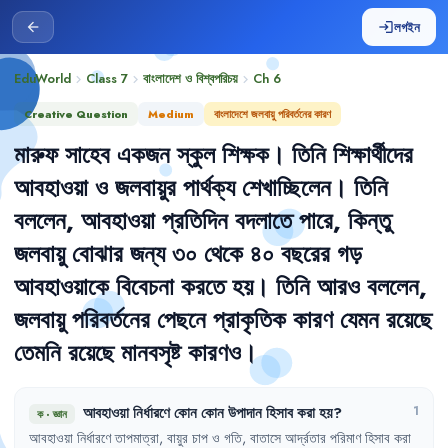
লগইন
arrow_back
login
EduWorld
Class 7
বাংলাদেশ ও বিশ্বপরিচয়
Ch
6
chevron_right
chevron_right
chevron_right
Creative Question
Medium
বাংলাদেশে জলবায়ু পরিবর্তনের কারণ
মারুফ
সাহেব
একজন
স্কুল
শিক্ষক
।
তিনি
শিক্ষার্থীদের
আবহাওয়া
ও
জলবায়ুর
পার্থক্য
শেখাচ্ছিলেন
।
তিনি
বললেন
,
আবহাওয়া
প্রতিদিন
বদলাতে
পারে
,
কিন্তু
জলবায়ু
বোঝার
জন্য
৩০
থেকে
৪০
বছরের
গড়
আবহাওয়াকে
বিবেচনা
করতে
হয়
।
তিনি
আরও
বললেন
,
জলবায়ু
পরিবর্তনের
পেছনে
প্রাকৃতিক
কারণ
যেমন
রয়েছে
তেমনি
রয়েছে
মানবসৃষ্ট
কারণও
।
আবহাওয়া
নির্ধারণে
কোন
কোন
উপাদান
হিসাব
করা
হয়
?
1
ক
·
জ্ঞান
আবহাওয়া
নির্ধারণে
তাপমাত্রা
,
বায়ুর
চাপ
ও
গতি
,
বাতাসে
আর্দ্রতার
পরিমাণ
হিসাব
করা