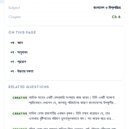
বাংলাদেশ ও বিশ্বপরিচয়
Subject
Ch
6
Chapter
ON THIS PAGE
ক · জ্ঞান
খ · অনুধাবন
গ · প্রয়োগ
ঘ · উচ্চতর দক্ষতা
RELATED QUESTIONS
আতিক
সাহেব
একটি
বেসরকারি
সংস্থায়
কাজ
করেন
।
তিনি
একটি
গবেষণা
CREATIVE
প্রতিবেদনে
দেখলেন
যে
,
জলবায়ু
পরিবর্তনের
কারণে
বাংলাদেশের
উপকূলীয়
নিম্নাঞ্চল
ক্রমবর্ধমান
বন্যার
কারণে
স্বাস্থ্যসম্মত
পয়ঃপ্রণালি
ব্যবস্থা
অচল
হয়ে
পড়ছে
।
এর
ফলে
সেখানে
ছোঁয়াচে
রোগের
বিস্তার
লক্ষণীয়ভাবে
বৃদ্ধি
সাবিনা
বেগম
রাজশাহীর
একজন
কৃষক
।
তিনি
লক্ষ্য
করেছেন
যে
,
তার
CREATIVE
পাচ্ছে
।
এছাড়াও
,
তিনি
লক্ষ্য
করলেন
যে
,
দেশের
বিভিন্ন
স্থানে
কৃষিজ
এলাকায়
বৃষ্টিপাতের
পরিমাণ
তুলনামূলকভাবে
কম
।
গত
কয়েক
বছর
ধরে
পণ্য
ক্ষতিগ্রস্ত
হওয়ায়
শিল্পের
উৎপাদন
ব্যাহত
হচ্ছে
।
বসন্তের
শেষ
ও
গ্রীষ্মের
শুরুতে
তার
জমিতে
পানির
অভাবে
সেচকাজ
ব্যাহত