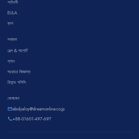
শর্তাবলী
EULA
ব্লগ
সহায়তা
হেল্প & সাপোর্ট
প্লান
সচরাচর জিজ্ঞাস্য
রিফান্ড পলিসি
যোগাযোগ
ebidyaloy@dreamonline.co.jp
email
+88-01601-497-697
phone