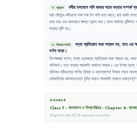
নদীর
তলদেশে
পলি
জমার
সাথে
বন্যার
সম্পর্ক
ব্
গ
·
প্রয়োগ
বর্ষা
মৌসুমে
নদীগুলো
লক্ষ
লক্ষ
টন
পলি
বয়ে
আনে
,
যার
সবটা
সাগর
কমে
যায়
এবং
জলধারণ
ক্ষমতা
হ্রাস
পায়
।
ফলে
সামান্য
বৃষ্টিপাত
বন্যার
সৃষ্টি
হয়
।
বন্যা
প্রতিরোধ
করা
সম্ভব
নয়
,
তবে
এর
ক
ঘ
·
উচ্চতর দক্ষতা
বর্ণনা
করো
।
বিশেষজ্ঞরা
বলেন
,
বন্যা
একেবারে
প্রতিরোধ
করা
সম্ভব
নয়
,
কার
অনিবার্য
।
তবে
বন্যার
ক্ষয়ক্ষতি
কমানো
সম্ভব
।
এর
উপায়
হলো
:
অভিন্ন
নদীগুলোর
পানির
হিস্যা
ও
ব্যবস্থাপনা
বিষয়ে
শক্ত
অবস্
মোকাবিলায়
জনসচেতনতা
বৃদ্ধি
করাও
ক্ষয়ক্ষতি
কমাতে
গুরুত্বপূর্ণ
SOURCE
Class 7
›
বাংলাদেশ ও বিশ্বপরিচয়
›
Chapter
6
:
বাংলা
Aligned to the NCTB national curriculum.