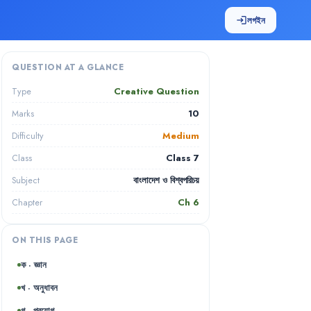
লগইন
login
QUESTION AT A GLANCE
Creative Question
Type
10
Marks
Medium
Difficulty
Class 7
Class
বাংলাদেশ ও বিশ্বপরিচয়
Subject
Ch
6
Chapter
ON THIS PAGE
ক · জ্ঞান
খ · অনুধাবন
গ · প্রয়োগ