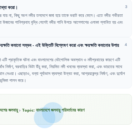
যাখ্যা
করো
।
3
ে
যায়
না
,
কিছু
অংশ
নদীর
তলদেশে
জমা
হয়ে
তাকে
ভরাট
করে
ফেলে
।
এতে
নদীর
গভীরতা
বা
উজানের
পানিপ্রবাহ
বৃদ্ধি
পেলেই
নদীর
পানি
উপচে
আশেপাশের
এলাকা
প্লাবিত
হয়
এবং
্ষয়ক্ষতি
কমানো
সম্ভব
-
এই
উক্তিটি
বিশ্লেষণ
করো
এবং
ক্ষয়ক্ষতি
কমানোর
উপায়
4
ণ
এটি
প্রাকৃতিক
ঘটনা
এবং
বাংলাদেশের
ভৌগোলিক
অবস্থান
ও
নদীপ্রবাহের
কারণে
এটি
বাঁধ
নির্মাণ
,
ঘরবাড়ির
ভিটা
উঁচু
করা
,
নিয়মিত
নদী
খননের
ব্যবস্থা
করা
,
এবং
ভারতের
সাথে
থান
নেওয়া
।
এছাড়াও
,
বন্যা
পূর্বাভাস
ব্যবস্থা
উন্নত
করা
,
আশ্রয়কেন্দ্র
নির্মাণ
,
এবং
দুর্যোগ
ভূমিকা
পালন
করে
।
দেশের জলবায়ু
›
Topic:
বাংলাদেশে জলবায়ু পরিবর্তনের কারণ