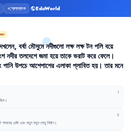
EduWorld
প্রশ্নব্যাংক
public
auto_awesome
 কারণ
দেখলেন
,
বর্ষা
মৌসুমে
নদীগুলো
লক্ষ
লক্ষ
টন
পলি
বয়ে
ংশ
নদীর
তলদেশে
জমা
হয়ে
তাকে
ভরাট
করে
ফেলে
।
ং
পানি
উপচে
আশেপাশের
এলাকা
প্লাবিত
হয়
।
তার
মনে
?
1
ছিল
।
2
ী
শাসনের
চেষ্টা
এবং
নতুন
নতুন
সেতু
নির্মাণ
।