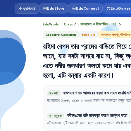
ড্যাশবোর্ড
EduStore
EduConnect
EduGames
arrow_back
storefront
hub
sports_esports
EduWorld
Class 7
বাংলাদেশ ও বিশ্বপরিচয়
Ch
6
chevron_right
chevron_right
chevron_right
Creative Question
Medium
বাংলাদেশে জলবায়ু পরিবর্তনের
রহিমা
বেগম
তার
গ্রামের
বাড়িতে
গিয়ে
আনে
,
যার
সবটা
সাগরে
যায়
না
,
কিছু
অ
এতে
নদীর
জলধারণ
ক্ষমতা
কমে
যায়
এব
হলো
,
এটি
বন্যার
একটি
কারণ
।
বাংলাদেশে
বড়
আকারের
বন্যা
কত
সালে
হয়েছিল
ক
·
জ্ঞান
বাংলাদেশে
১৯৮৮
,
১৯৯৮
ও
২০০৪
সালে
বড়
আকারের
বন্যা
হয়ে
নদীভাঙনের
দুটি
মানবসৃষ্ট
কারণ
উল্লেখ
করো
।
খ
·
অনুধাবন
নদীভাঙনের
দুটি
মানবসৃষ্ট
কারণ
হলো
:
যেখানে-সেখানে
বাঁধ
দিয়ে
নদ