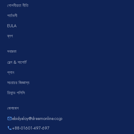
গোপনীয়তা নীতি
শর্তাবলী
EULA
ব্লগ
সহায়তা
হেল্প & সাপোর্ট
প্লান
সচরাচর জিজ্ঞাস্য
রিফান্ড পলিসি
যোগাযোগ
ebidyaloy@dreamonline.co.jp
email
+88-01601-497-697
phone