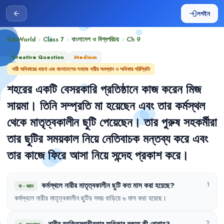
লগইন
arrow_back
login
EduWorld
Class 7
বাংলাদেশ ও বিশ্বপরিচয়
Ch
9
chevron_right
chevron_right
chevron_right
Creative Question
Medium
নারী অধিকারের ধারণা এবং বাংলাদেশের সমাজে নারীর অবস্থান ও অধিকার পরিস্থিতি
শহরের
একটি
বেসরকারি
প্রতিষ্ঠানে
কাজ
করেন
মিজ
সায়মা
।
তিনি
সম্প্রতি
মা
হয়েছেন
এবং
তার
কর্মস্থল
থেকে
মাতৃত্বকালীন
ছুটি
পেয়েছেন
।
তার
পুরুষ
সহকর্মীরা
তার
ছুটির
সময়কাল
নিয়ে
নেতিবাচক
মন্তব্য
করে
এবং
তার
কাজে
ফিরে
আসা
নিয়ে
সন্দেহ
প্রকাশ
করে
।
কর্মস্থলে
নারীর
মাতৃত্বকালীন
ছুটি
কত
মাস
করা
হয়েছে
?
1
ক
·
জ্ঞান
কর্মস্থলে
নারীর
মাতৃত্বকালীন
ছুটির
সময়
বাড়িয়ে
৬
মাস
করা
হয়েছে
।
নারীর
ব্যক্তিস্বাধীনতার
অধিকার
বলতে
কী
বোঝায়
?
2