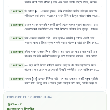
অবসর
ভাতা
পেয়ে
থাকেন
।
তার
এক
ছেলে
দেশের
বাইরে
থাকে
,
আরেক
ছেলে
শহরে
থাকে
।
তার
স্ত্রী
মারা
গেছেন
।
ফলে
তিনি
একাকীত্বে
ভোগেন
এবং
তার
দেখাশোনা
করার
কেউ
নেই
।
মিঃ
আলম
(৮০)
একজন
কৃষক
।
তিনি
সারাজীবন
কঠোর
পরিশ্রম
করে
তার
CREATIVE
পরিবারকে
ভরণ-পোষণ
করেছেন
।
এখন
তিনি
বার্ধক্যের
কারণে
কাজ
করতে
পারেন
না
এবং
তার
কোনো
সঞ্চয়ও
নেই
।
তার
ছেলেরা
তাকে
সহযোগিতা
করতে
প্রস্তুত
নয়
এবং
তিনি
প্রায়শই
অনাহারে
থাকেন
।
ফারুক
সাহেব
সম্প্রতি
সরকারি
চাকরি
থেকে
অবসর
গ্রহণ
করেছেন
।
তার
CREATIVE
ছেলেমেয়েরা
উচ্চশিক্ষিত
এবং
তারা
নিজেদের
পরিবার
নিয়ে
ব্যস্ত
।
ফারুক
সাহেব
এখন
বেশিরভাগ
সময়
একা
থাকেন
এবং
নিজের
পছন্দের
কাজগুলো
করার
সুযোগ
পান
না
।
তার
স্ত্রী
অসুস্থ
হওয়ায়
তিনি
নিজেও
শারীরিক
রিমা
একজন
কর্মজীবী
নারী
।
তার
স্বামীও
কর্মজীবী
।
তাদের
একটি
ছোট
CREATIVE
জটিলতায়
ভুগছেন
কিন্তু
প্রয়োজনীয়
চিকিৎসার
সুযোগ
পাচ্ছেন
না
।
সন্তান
আছে
।
রিমার
শ্বশুর-শাশুড়ি
গ্রামে
থাকেন
।
তারা
চান
রিমা
যেন
চাকরি
ছেড়ে
দিয়ে
সন্তানের
দেখাশোনা
করে
।
কিন্তু
রিমা
তার
ব্যক্তিগত
স্বাধীনতা
এবং
কর্মজীবনের
অধিকারকে
গুরুত্ব
দেয়
।
রহিমা
খাতুন
একজন
বিধবা
মহিলা
।
তার
বয়স
৬৫
বছর
।
তার
স্বামী
মারা
CREATIVE
যাওয়ার
পর
তিনি
অর্থনৈতিকভাবে
খুব
কষ্টে
দিনযাপন
করছেন
।
তার
কোনো
সন্তান
নেই
যে
তাকে
দেখাশোনা
করবে
।
তিনি
একসময়
খুব
সক্রিয়
ছিলেন
,
কিন্তু
এখন
বার্ধক্যের
কারণে
শারীরিক
শক্তি
কমে
যাওয়ায়
কোনো
কাজ
৬০
বছর
বয়সী
মিসেস
ফাহিমা
অবসর
গ্রহণের
পর
তার
সন্তানদের
সাথে
CREATIVE
করতে
পারেন
না
।
তিনি
প্রায়ই
অসুস্থ
থাকেন
এবং
প্রয়োজনীয়
ঔষধ
কেনার
থাকেন
।
তার
ছেলে
ও
ছেলের
বউ
উভয়ই
কর্মজীবী
।
ফলে
ফাহিমাকে
তাদের
সামর্থ্যও
তার
নেই
।
শিশুদের
দেখাশোনা
,
স্কুলে
পৌঁছানো
এবং
বাজারঘাটের
দায়িত্ব
পালন
করতে
হয়
।
এই
বয়সে
এসব
কাজ
করা
তার
পক্ষে
কঠিন
হয়ে
পড়েছে
এবং
তিনি
সালমা
(২৫)
একজন
শিক্ষিত
নারী
।
সে
তার
এলাকায়
একটি
স্কুল
প্রতিষ্ঠা
CREATIVE
প্রায়শই
অসুস্থ
থাকেন
,
কিন্তু
প্রয়োজনীয়
চিকিৎসা
সুবিধা
পান
না
।
করতে
চায়
,
কিন্তু
তার
এলাকার
পুরুষ
সদস্যরা
মনে
করে
,
'
নারীর
জন্য
ঘরের
কাজই
যথেষ্ট
,
বাইরে
কাজ
করার
দরকার
নেই
।'
তারা
তাকে
বিভিন্নভাবে
নিরুৎসাহিত
করে
।
EXPLORE THE CURRICULUM
Class 7
school
বাংলাদেশ ও বিশ্বপরিচয়
menu_book