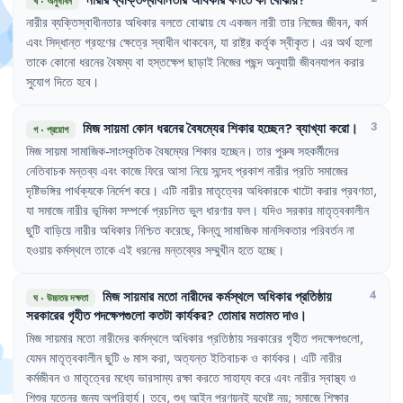
খ
·
অনুধাবন
নারীর
ব্যক্তিস্বাধীনতার
অধিকার
বলতে
বোঝায়
যে
একজন
নারী
তার
নিজের
জীবন
,
কর্ম
এবং
সিদ্ধান্ত
গ্রহণের
ক্ষেত্রে
স্বাধীন
থাকবেন
,
যা
রাষ্ট্র
কর্তৃক
স্বীকৃত
।
এর
অর্থ
হলো
তাকে
কোনো
ধরনের
বৈষম্য
বা
হস্তক্ষেপ
ছাড়াই
নিজের
পছন্দ
অনুযায়ী
জীবনযাপন
করার
সুযোগ
দিতে
হবে
।
মিজ
সায়মা
কোন
ধরনের
বৈষম্যের
শিকার
হচ্ছেন
?
ব্যাখ্যা
করো
।
3
গ
·
প্রয়োগ
মিজ
সায়মা
সামাজিক-সাংস্কৃতিক
বৈষম্যের
শিকার
হচ্ছেন
।
তার
পুরুষ
সহকর্মীদের
নেতিবাচক
মন্তব্য
এবং
কাজে
ফিরে
আসা
নিয়ে
সন্দেহ
প্রকাশ
নারীর
প্রতি
সমাজের
দৃষ্টিভঙ্গির
পার্থক্যকে
নির্দেশ
করে
।
এটি
নারীর
মাতৃত্বের
অধিকারকে
খাটো
করার
প্রবণতা
,
যা
সমাজে
নারীর
ভূমিকা
সম্পর্কে
প্রচলিত
ভুল
ধারণার
ফল
।
যদিও
সরকার
মাতৃত্বকালীন
ছুটি
বাড়িয়ে
নারীর
অধিকার
নিশ্চিত
করেছে
,
কিন্তু
সামাজিক
মানসিকতার
পরিবর্তন
না
হওয়ায়
কর্মস্থলে
তাকে
এই
ধরনের
মন্তব্যের
সম্মুখীন
হতে
হচ্ছে
।
মিজ
সায়মার
মতো
নারীদের
কর্মস্থলে
অধিকার
প্রতিষ্ঠায়
4
ঘ
·
উচ্চতর দক্ষতা
সরকারের
গৃহীত
পদক্ষেপগুলো
কতটা
কার্যকর
?
তোমার
মতামত
দাও
।
মিজ
সায়মার
মতো
নারীদের
কর্মস্থলে
অধিকার
প্রতিষ্ঠায়
সরকারের
গৃহীত
পদক্ষেপগুলো
,
যেমন
মাতৃত্বকালীন
ছুটি
৬
মাস
করা
,
অত্যন্ত
ইতিবাচক
ও
কার্যকর
।
এটি
নারীর
কর্মজীবন
ও
মাতৃত্বের
মধ্যে
ভারসাম্য
রক্ষা
করতে
সাহায্য
করে
এবং
নারীর
স্বাস্থ্য
ও
শিশুর
যত্নের
জন্য
অপরিহার্য
।
তবে
,
শুধু
আইন
প্রণয়নই
যথেষ্ট
নয়
;
সমাজে
শিক্ষার