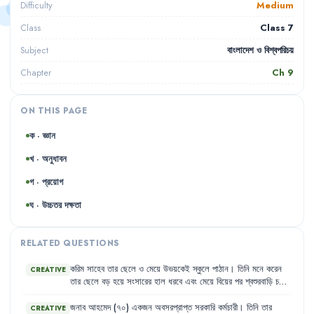
Medium
Difficulty
Class 7
Class
বাংলাদেশ ও বিশ্বপরিচয়
Subject
Ch
9
Chapter
ON THIS PAGE
ক · জ্ঞান
খ · অনুধাবন
গ · প্রয়োগ
ঘ · উচ্চতর দক্ষতা
RELATED QUESTIONS
করিম
সাহেব
তার
ছেলে
ও
মেয়ে
উভয়কেই
স্কুলে
পাঠান
।
তিনি
মনে
করেন
CREATIVE
তার
ছেলে
বড়
হয়ে
সংসারের
হাল
ধরবে
এবং
মেয়ে
বিয়ের
পর
শ্বশুরবাড়ি
চলে
যাবে
।
তাই
তিনি
ছেলের
পড়ালেখার
পেছনে
বেশি
খরচ
করেন
এবং
মেয়েকে
উচ্চশিক্ষার
সুযোগ
দিতে
রাজি
নন
।
জনাব
আহমেদ
(৭০)
একজন
অবসরপ্রাপ্ত
সরকারি
কর্মচারী
।
তিনি
তার
CREATIVE