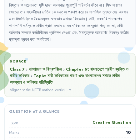
বিস্তার
ও
সচেতনতা
সৃষ্টি
ছাড়া
অবস্থার
পুরোপুরি
পরিবর্তন
ঘটবে
না
।
মিজ
সায়মার
ক্ষেত্রে
তার
সহকর্মীদের
নেতিবাচক
মন্তব্য
প্রমাণ
করে
যে
সামাজিক
মূল্যবোধের
অবক্ষয়
এবং
লিঙ্গভিত্তিক
বৈষম্যমূলক
মনোভাব
এখনও
বিদ্যমান
।
তাই
,
সরকারি
পদক্ষেপের
পাশাপাশি
কর্মস্থলে
নারীর
প্রতি
সম্মান
ও
সমানাধিকারের
সংস্কৃতি
গড়ে
তোলা
,
নারী
অধিকার
সম্পর্কে
কর্মজীবীদের
প্রশিক্ষণ
দেওয়া
এবং
বৈষম্যমূলক
আচরণের
বিরুদ্ধে
কঠোর
ব্যবস্থা
গ্রহণ
করা
অপরিহার্য
।
SOURCE
Class 7
›
বাংলাদেশ ও বিশ্বপরিচয়
›
Chapter
9
:
বাংলাদেশে প্রবীণ ব্যক্তি ও
নারীর অধিকার
›
Topic:
নারী অধিকারের ধারণা এবং বাংলাদেশের সমাজে নারীর
অবস্থান ও অধিকার পরিস্থিতি
Aligned to the NCTB national curriculum.
QUESTION AT A GLANCE
Creative Question
Type
10
Marks