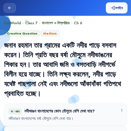
লগইন
arrow_back
login
EduWorld
Class 7
বাংলাদেশ ও বিশ্বপরিচয়
Ch
6
chevron_right
chevron_right
chevron_right
Creative Question
Medium
জনাব
রহমান
তার
গ্রামের
একটি
নদীর
পাড়ে
বসবাস
করেন
।
তিনি
প্রতি
বছর
বর্ষা
মৌসুমে
নদীভাঙনের
শিকার
হন
।
তার
আবাদি
জমি
ও
বসতবাড়ি
নদীগর্ভে
বিলীন
হয়ে
যাচ্ছে
।
তিনি
লক্ষ্য
করলেন
,
নদীর
পাড়ে
যথেষ্ট
গাছপালা
নেই
এবং
নদীগুলো
আঁকাবাঁকা
গতিপথে
প্রবাহিত
হচ্ছে
।
নদীভাঙন
বাংলাদেশের
কোন
মৌসুমে
বেশি
দেখা
যায়
?
1
ক
·
জ্ঞান
নদীভাঙন
বাংলাদেশের
বর্ষা
মৌসুমে
বেশি
দেখা
যায়
।