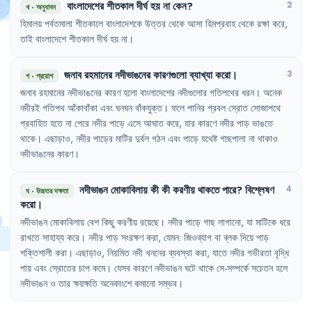
বাংলাদেশের
শীতকাল
দীর্ঘ
হয়
না
কেন
?
2
খ
·
অনুধাবন
হিমালয়
পর্বতমালা
শীতকালে
বাংলাদেশকে
উত্তর
থেকে
আসা
হিমপ্রবাহ
থেকে
রক্ষা
করে
,
তাই
বাংলাদেশে
শীতকাল
দীর্ঘ
হয়
না
।
জনাব
রহমানের
নদীভাঙনের
কারণগুলো
ব্যাখ্যা
করো
।
3
গ
·
প্রয়োগ
জনাব
রহমানের
নদীভাঙনের
কারণ
হলো
বাংলাদেশের
নদীগুলোর
গতিপথের
ধরন
।
অনেক
নদীরই
গতিপথ
আঁকাবাঁকা
এবং
ঘনঘন
বাঁকযুক্ত
।
ফলে
পানির
প্রবল
স্রোত
সোজাপথে
প্রবাহিত
হতে
না
পেরে
নদীর
পাড়ে
এসে
আঘাত
করে
,
যার
কারণে
নদীর
পাড়
ভাঙতে
থাকে
।
এছাড়াও
,
নদীর
পাড়ের
মাটির
দুর্বল
গঠন
এবং
পাড়ে
যথেষ্ট
গাছপালা
না
থাকাও
নদীভাঙনের
কারণ
।
নদীভাঙন
মোকাবিলায়
কী
কী
করণীয়
থাকতে
পারে
?
বিশ্লেষণ
4
ঘ
·
উচ্চতর দক্ষতা
করো
।
নদীভাঙন
মোকাবিলায়
বেশ
কিছু
করণীয়
রয়েছে
।
নদীর
পাড়ে
গাছ
লাগানো
,
যা
মাটিকে
ধরে
রাখতে
সাহায্য
করে
।
নদীর
পাড়
সংরক্ষণ
করা
,
যেমন
:
জিওব্যাগ
বা
ব্লক
দিয়ে
পাড়
শক্তিশালী
করা
।
এছাড়াও
,
নিয়মিত
নদী
খননের
ব্যবস্থা
করা
,
যাতে
নদীর
গভীরতা
বৃদ্ধি
পায়
এবং
স্রোতের
চাপ
কমে
।
যেসব
কারণে
নদীভাঙন
ঘটে
থাকে
সে-সম্পর্কে
সচেতন
হলে
নদীভাঙন
ও
তার
ক্ষয়ক্ষতি
অনেকাংশে
কমানো
সম্ভব
।