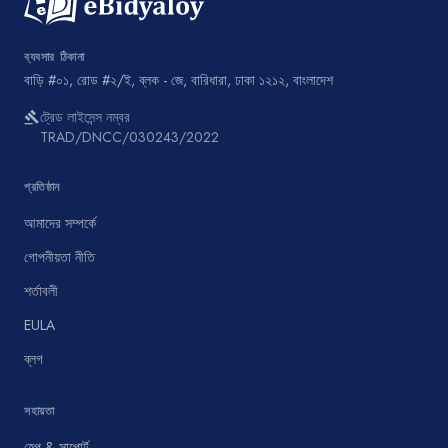
ব্যবসার ঠিকানা
বাড়ি #০১, রোড #২/ই, ব্লক - জে, বারিধারা, ঢাকা ১২১২, বাংলাদেশ
ট্রেড লাইসেন্স নম্বর
gavel
TRAD/DNCC/030243/2022
প্রতিষ্ঠান
আমাদের সম্পর্কে
গোপনীয়তা নীতি
শর্তাবলী
EULA
ব্লগ
সহায়তা
হেল্প & সাপোর্ট