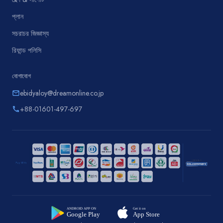
প্লান
সচরাচর জিজ্ঞাস্য
রিফান্ড পলিসি
যোগাযোগ
ebidyaloy@dreamonline.co.jp
email
+88-01601-497-697
phone