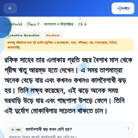
লগইন
arrow_back
login
EduWorld
Class 7
বাংলাদেশ ও বিশ্বপরিচয়
Ch
6
chevron_right
chevron_right
chevron_right
Creative Question
Medium
জলবায়ু পরিবর্তনের ফলে সৃষ্ট দুর্যোগ (ঘূর্ণিঝড় ও জলোচ্ছ্বাস, বন্যা, নদীভাঙন, খরা, শৈত্যপ্রবাহ, টর্নেডো,
কালবৈশাখী)
রফিক
সাহেব
তার
এলাকায়
প্রতি
বছর
বৈশাখ
মাস
থেকে
গ্রীষ্ম
ঋতু
আরম্ভ
হতে
দেখেন
।
এ
সময়
তাপমাত্রা
অনেক
বেড়ে
যায়
এবং
কখনও
কখনও
কালবৈশাখী
ঝড়
হয়
।
তিনি
লক্ষ্য
করেছেন
,
এই
ঝড়ে
অনেক
সময়
ঘরবাড়ি
উড়ে
যায়
এবং
গাছপালা
উপড়ে
ফেলে
।
তিনি
এই
দুর্যোগ
মোকাবিলায়
সচেতন
থাকতে
চান
।
কালবৈশাখী
ঝড়
কখন
বেশি
হয়
?
1
ক
·
জ্ঞান
সাধারণত
বৈশাখ
মাসেই
কালবৈশাখী
ঝড়
বেশি
হয়
।