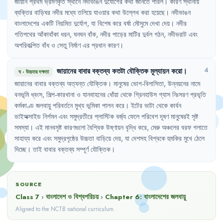
জায়ান
প্রথম
ভ্রমণকৃত
স্থানে
নদীভাঙন
দুর্যোগের
কথা
জানতে
পারল
।
কারণ
স্থানীয়
ব্যক্তির
বাড়িঘর
নদীর
মধ্যে
তলিয়ে
যাওয়ার
কথা
উল্লেখ
করা
হয়েছে
।
নদীভাঙন
বাংলাদেশের
একটি
নিয়মিত
দুর্যোগ
,
যা
বিশেষ
করে
বর্ষা
মৌসুমে
দেখা
দেয়
।
নদীর
গতিপথের
আঁকাবাঁকা
ধরন
,
ঘনঘন
বাঁক
,
নদীর
পাড়ের
মাটির
দুর্বল
গঠন
,
নদীভরাট
এবং
অপরিকল্পিত
বাঁধ
ও
সেতু
নির্মাণ
এর
প্রধান
কারণ
।
জায়ানের
বাবার
বক্তব্য
কতটা
যৌক্তিক
মূল্যায়ন
করো
।
4
ঘ
·
উচ্চতর দক্ষতা
জায়ানের
বাবার
বক্তব্য
অত্যন্ত
যৌক্তিক
।
মানুষের
ভোগ-বিলাসিতা
,
উন্নয়নের
নামে
বনভূমি
ধ্বংস
,
শিল্প-কারখানা
ও
যানবাহনের
ধোঁয়া
থেকে
গ্রিনহাউস
গ্যাস
নিঃসরণ
প্রভৃতি
কর্মকাণ্ড
জলবায়ু
পরিবর্তনে
মুখ্য
ভূমিকা
পালন
করে
।
ইটের
ভাটা
থেকে
কার্বন
ডাইঅক্সাইড
নির্গমন
এবং
সমুদ্রতীরে
প্লাস্টিক
বর্জ্য
ফেলে
পরিবেশ
দূষণ
মানুষেরই
সৃষ্ট
সমস্যা
।
এই
মানবসৃষ্ট
কারণগুলো
বৈশ্বিক
উষ্ণায়ন
বৃদ্ধি
করে
,
মেরু
অঞ্চলের
বরফ
গলাতে
সাহায্য
করে
এবং
সমুদ্রপৃষ্ঠের
উচ্চতা
বাড়িয়ে
দেয়
,
যা
দেশসহ
বিশ্বকে
হুমকির
মুখে
ঠেলে
দিচ্ছে
।
তাই
বাবার
বক্তব্য
সম্পূর্ণ
যৌক্তিক
।
SOURCE
Class 7
›
বাংলাদেশ ও বিশ্বপরিচয়
›
Chapter
6
:
বাংলাদেশের জলবায়ু
Aligned to the NCTB national curriculum.