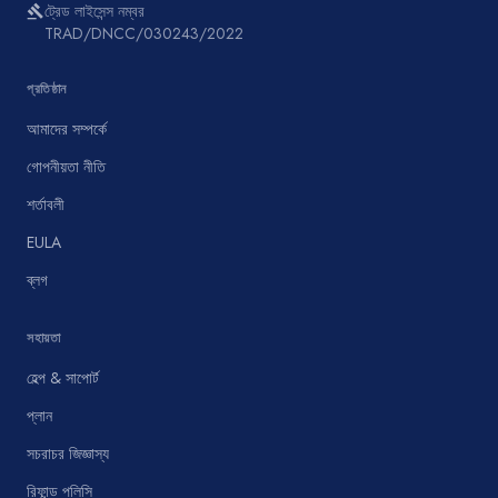
ট্রেড লাইসেন্স নম্বর
gavel
TRAD/DNCC/030243/2022
প্রতিষ্ঠান
আমাদের সম্পর্কে
গোপনীয়তা নীতি
শর্তাবলী
EULA
ব্লগ
সহায়তা
হেল্প & সাপোর্ট
প্লান
সচরাচর জিজ্ঞাস্য
রিফান্ড পলিসি