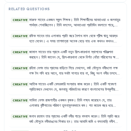
RELATED QUESTIONS
মারুফ
সাহেব
একজন
স্কুল
শিক্ষক
।
তিনি
শিক্ষার্থীদের
আবহাওয়া
ও
জলবায়ুর
CREATIVE
পার্থক্য
শেখাচ্ছিলেন
।
তিনি
বললেন
,
আবহাওয়া
প্রতিদিন
বদলাতে
পারে
,
কিন্তু
জলবায়ু
বোঝার
জন্য
৩০
থেকে
৪০
বছরের
গড়
আবহাওয়াকে
বিবেচনা
করতে
হয়
।
তিনি
আরও
বললেন
,
জলবায়ু
পরিবর্তনের
পেছনে
প্রাকৃতিক
কারণ
রফিক
সাহেব
তার
এলাকায়
প্রতি
বছর
বৈশাখ
মাস
থেকে
গ্রীষ্ম
ঋতু
আরম্ভ
CREATIVE
যেমন
রয়েছে
তেমনি
রয়েছে
মানবসৃষ্ট
কারণও
।
হতে
দেখেন
।
এ
সময়
তাপমাত্রা
অনেক
বেড়ে
যায়
এবং
কখনও
কখনও
কালবৈশাখী
ঝড়
হয়
।
তিনি
লক্ষ্য
করেছেন
,
এই
ঝড়ে
অনেক
সময়
ঘরবাড়ি
উড়ে
যায়
এবং
গাছপালা
উপড়ে
ফেলে
।
তিনি
এই
দুর্যোগ
মোকাবিলায়
জামাল
সাহেব
তার
গ্রামে
একটি
নতুন
শিল্প-কারখানা
স্থাপনের
পরিকল্পনা
CREATIVE
সচেতন
থাকতে
চান
।
করছেন
।
তিনি
জানেন
যে
,
শিল্প-কারখানা
থেকে
নির্গত
ধোঁয়া
পরিবেশের
ক্ষতি
করতে
পারে
।
অন্যদিকে
,
তার
গ্রামে
একটি
বড়ো
বনভূমি
রয়েছে
,
কিন্তু
গ্রামের
কিছু
অসাধু
লোক
অবাধে
গাছ
কেটে
বনভূমির
পরিমাণ
কমিয়ে
দিচ্ছে
।
রহিমা
বেগম
তার
গ্রামের
বাড়িতে
গিয়ে
দেখলেন
,
বর্ষা
মৌসুমে
নদীগুলো
লক্ষ
CREATIVE
জামাল
সাহেব
চিন্তিত
যে
,
এসব
কর্মকাণ্ড
জলবায়ুর
ওপর
কী
ধরনের
প্রভাব
লক্ষ
টন
পলি
বয়ে
আনে
,
যার
সবটা
সাগরে
যায়
না
,
কিছু
অংশ
নদীর
তলদেশে
ফেলতে
পারে
।
জমা
হয়ে
তাকে
ভরাট
করে
ফেলে
।
এতে
নদীর
জলধারণ
ক্ষমতা
কমে
যায়
এবং
পানি
উপচে
আশেপাশের
এলাকা
প্লাবিত
হয়
।
তার
মনে
হলো
,
এটি
আতিক
সাহেব
একটি
বেসরকারি
সংস্থায়
কাজ
করেন
।
তিনি
একটি
গবেষণা
CREATIVE
বন্যার
একটি
কারণ
।
প্রতিবেদনে
দেখলেন
যে
,
জলবায়ু
পরিবর্তনের
কারণে
বাংলাদেশের
উপকূলীয়
নিম্নাঞ্চল
ক্রমবর্ধমান
বন্যার
কারণে
স্বাস্থ্যসম্মত
পয়ঃপ্রণালি
ব্যবস্থা
অচল
হয়ে
পড়ছে
।
এর
ফলে
সেখানে
ছোঁয়াচে
রোগের
বিস্তার
লক্ষণীয়ভাবে
বৃদ্ধি
সাবিনা
বেগম
রাজশাহীর
একজন
কৃষক
।
তিনি
লক্ষ্য
করেছেন
যে
,
তার
CREATIVE
পাচ্ছে
।
এছাড়াও
,
তিনি
লক্ষ্য
করলেন
যে
,
দেশের
বিভিন্ন
স্থানে
কৃষিজ
এলাকায়
বৃষ্টিপাতের
পরিমাণ
তুলনামূলকভাবে
কম
।
গত
কয়েক
বছর
ধরে
পণ্য
ক্ষতিগ্রস্ত
হওয়ায়
শিল্পের
উৎপাদন
ব্যাহত
হচ্ছে
।
বসন্তের
শেষ
ও
গ্রীষ্মের
শুরুতে
তার
জমিতে
পানির
অভাবে
সেচকাজ
ব্যাহত
হচ্ছে
এবং
ফসল
নষ্ট
হচ্ছে
।
তিনি
জানেন
যে
,
এটি
একটি
প্রাকৃতিক
দুর্যোগের
জনাব
রহমান
তার
গ্রামের
একটি
নদীর
পাড়ে
বসবাস
করেন
।
তিনি
প্রতি
বছর
CREATIVE
ফল
,
যার
কারণে
তার
মতো
অনেক
কৃষক
ক্ষতিগ্রস্ত
হচ্ছেন
।
বর্ষা
মৌসুমে
নদীভাঙনের
শিকার
হন
।
তার
আবাদি
জমি
ও
বসতবাড়ি
নদীগর্ভে
বিলীন
হয়ে
যাচ্ছে
।
তিনি
লক্ষ্য
করলেন
,
নদীর
পাড়ে
যথেষ্ট
গাছপালা
নেই