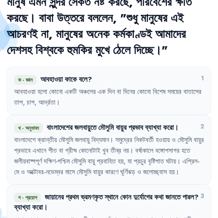
মানুষ
এমন
সুন্দর
সৈকত
নষ্ট
করছে
,
পরিবেশের
ক্ষতি
করছে
।
বাবা
উত্তরে
বললেন
,
"
শুধু
মানুষের
এই
আচরণই
না
,
মানুষের
অনেক
কর্মকাণ্ডই
আমাদের
দেশসহ
বিশ্বকে
হুমকির
মুখে
ঠেলে
দিচ্ছে
।"
আবহাওয়া
কাকে
বলে
?
1
ক
·
জ্ঞান
আবহাওয়া
হলো
কোনো
একটি
অঞ্চলের
এক
দিন
বা
দিনের
কোনো
বিশেষ
সময়ের
বাতাসের
তাপ
,
চাপ
,
আর্দ্রতা
।
বাংলাদেশের
জলবায়ুতে
মৌসুমি
বায়ুর
প্রভাব
ব্যাখ্যা
করো
।
2
খ
·
অনুধাবন
বাংলাদেশে
ক্রান্তীয়
মৌসুমি
জলবায়ু
বিদ্যমান
।
সমুদ্রের
নিকটবর্তী
হওয়ায়
ও
মৌসুমি
বায়ুর
প্রভাবে
এখানে
শীত
বা
গ্রীষ্ম
কোনোটাই
খুব
তীব্র
নয়
।
বর্ষাকালে
বঙ্গোপসাগর
হতে
জলীয়বাষ্পপূর্ণ
দক্ষিণ-পশ্চিম
মৌসুমি
বায়ু
প্রবাহিত
হয়
,
যা
প্রচুর
বৃষ্টিপাত
ঘটায়
।
এপ্রিল-
মে
ও
অক্টোবর-নভেম্বর
মাসে
মৌসুমি
বায়ুর
কারণে
ঘূর্ণিঝড়
ও
জলোচ্ছ্বাস
হয়
।
জায়ানের
প্রথম
ভ্রমণকৃত
স্থানে
কোন
দুর্যোগের
কথা
জানতে
পারল
?
3
গ
·
প্রয়োগ
ব্যাখ্যা
করো
।