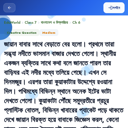
লগইন
arrow_back
login
EduWorld
Class 7
বাংলাদেশ ও বিশ্বপরিচয়
Ch
6
chevron_right
chevron_right
chevron_right
Creative Question
Medium
জায়ান
বাবার
সাথে
বেড়াতে
বের
হলো
।
প্রথমে
তারা
সন্ধ্যা
নদীতে
ভাসমান
বাজার
দেখতে
গেলো
।
স্থানীয়
একজন
ব্যক্তির
সাথে
কথা
বলে
জানতে
পারল
তার
বাড়িঘর
এই
নদীর
মধ্যে
তলিয়ে
গেছে
।
এখন
সে
দিনমজুর
।
এরপর
তারা
কুয়াকাটার
উদ্দেশ্যে
রওয়ানা
দিল
।
পথিমধ্যে
বিভিন্ন
স্থানে
অনেক
ইটের
ভাটা
দেখতে
পেলো
।
কুয়াকাটা
পৌঁছে
সমুদ্রতীরে
প্রচুর
প্লাস্টিক
বোতল
,
বিভিন্ন
খাবারের
প্যাকেট
পড়ে
থাকতে
দেখে
জায়ান
বিরক্ত
হয়ে
বাবাকে
জিজ্ঞেস
করল
,
কেনো