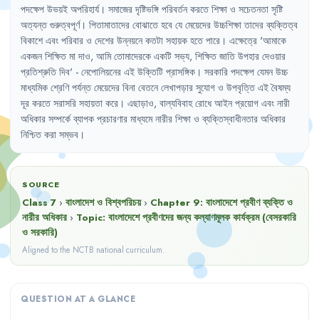
পদক্ষেপ
উভয়ই
অপরিহার্য
।
সমাজের
দৃষ্টিভঙ্গি
পরিবর্তন
করতে
শিক্ষা
ও
সচেতনতা
সৃষ্টি
অত্যন্ত
গুরুত্বপূর্ণ
।
পিতামাতাদের
বোঝাতে
হবে
যে
মেয়েদের
উচ্চশিক্ষা
তাদের
ব্যক্তিত্ব
বিকাশে
এবং
পরিবার
ও
দেশের
উন্নয়নে
কতটা
সহায়ক
হতে
পারে
।
এক্ষেত্রে
'
আমাকে
একজন
শিক্ষিত
মা
দাও
,
আমি
তোমাদেরকে
একটি
সভ্য
,
শিক্ষিত
জাতি
উপহার
দেওয়ার
প্রতিশ্রুতি
দিব
'
- 
নেপোলিয়নের
এই
উক্তিটি
প্রাসঙ্গিক
।
সরকারি
পদক্ষেপ
যেমন
উচ্চ
মাধ্যমিক
শ্রেণি
পর্যন্ত
মেয়েদের
বিনা
বেতনে
লেখাপড়ার
সুযোগ
ও
উপবৃত্তি
এই
বৈষম্য
দূর
করতে
সরাসরি
সহায়তা
করে
।
এছাড়াও
,
বাল্যবিবাহ
রোধে
আইন
প্রয়োগ
এবং
নারী
অধিকার
সম্পর্কে
ব্যাপক
প্রচারণার
মাধ্যমে
নারীর
শিক্ষা
ও
ব্যক্তিস্বাধীনতার
অধিকার
নিশ্চিত
করা
সম্ভব
।
SOURCE
Class 7
›
বাংলাদেশ ও বিশ্বপরিচয়
›
Chapter
9
:
বাংলাদেশে প্রবীণ ব্যক্তি ও
নারীর অধিকার
›
Topic:
বাংলাদেশে প্রবীণদের জন্য কল্যাণমূলক কার্যক্রম (বেসরকারি
ও সরকারি)
Aligned to the NCTB national curriculum.
QUESTION AT A GLANCE