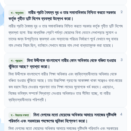
নারীর
প্রতি
বৈষম্য
দূর
ও
তার
সমানাধিকার
নিশ্চিত
করতে
সরকার
2
খ
·
অনুধাবন
কর্তৃক
গৃহীত
দুটি
বিশেষ
ব্যবস্থা
উল্লেখ
করো
।
নারীর
প্রতি
বৈষম্য
দূর
ও
তার
সমানাধিকার
নিশ্চিত
করতে
সরকার
কর্তৃক
গৃহীত
দুটি
বিশেষ
ব্যবস্থা
হলো
:
উচ্চ
মাধ্যমিক
শ্রেণি
পর্যন্ত
মেয়েদের
বিনা
বেতনে
লেখাপড়ার
সুযোগ
ও
তাদের
জন্য
উপবৃত্তির
ব্যবস্থা
এবং
সন্তানের
পরিচয়
নির্ধারণে
পূর্বে
যেখানে
শুধু
বাবার
নাম
লেখার
নিয়ম
ছিল
,
বর্তমানে
সেখানে
মায়ের
নাম
লেখা
বাধ্যতামূলক
করা
হয়েছে
।
মিনা
উদ্দীপকে
বাংলাদেশে
নারীর
কোন
অধিকার
থেকে
বঞ্চিত
হওয়ার
3
গ
·
প্রয়োগ
ঝুঁকিতে
আছে
?
ব্যাখ্যা
করো
।
মিনা
উদ্দীপকে
বাংলাদেশে
নারীর
শিক্ষা
অধিকার
এবং
ব্যক্তিস্বাধীনতার
অধিকার
থেকে
বঞ্চিত
হওয়ার
ঝুঁকিতে
আছে
।
তার
উচ্চশিক্ষা
গ্রহণের
আকাঙ্ক্ষা
থাকা
সত্ত্বেও
বাবা-মায়ের
কম
বয়সে
বিয়ে
দেওয়ার
প্রবণতা
তার
শিক্ষা
লাভের
সুযোগকে
খর্ব
করবে
।
এছাড়াও
,
নিজের
ভবিষ্যৎ
সম্পর্কে
সিদ্ধান্ত
নেওয়ার
অধিকারও
তার
সীমিত
হচ্ছে
,
যা
নারীর
ব্যক্তিস্বাধীনতার
পরিপন্থী
।
মিনা
বেগমের
মতো
মেয়েদের
অধিকার
আদায়ে
সমাজের
দৃষ্টিভঙ্গি
4
ঘ
·
উচ্চতর দক্ষতা
পরিবর্তন
এবং
সরকারের
পদক্ষেপের
ভূমিকা
বিশ্লেষণ
করো
।
মিনা
বেগমের
মতো
মেয়েদের
অধিকার
আদায়ে
সমাজের
দৃষ্টিভঙ্গি
পরিবর্তন
এবং
সরকারের