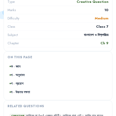
Creative Question
Type
10
Marks
Medium
Difficulty
Class 7
Class
বাংলাদেশ ও বিশ্বপরিচয়
Subject
Ch
9
Chapter
ON THIS PAGE
ক · জ্ঞান
খ · অনুধাবন
গ · প্রয়োগ
ঘ · উচ্চতর দক্ষতা
RELATED QUESTIONS
আবিরের
মা
(৬৫)
একজন
গৃহিণী
।
আবিরের
বাবা
নেই
।
আবির
তার
মায়ের