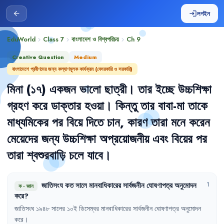
লগইন
arrow_back
login
EduWorld
Class 7
বাংলাদেশ ও বিশ্বপরিচয়
Ch
9
chevron_right
chevron_right
chevron_right
Creative Question
Medium
বাংলাদেশে প্রবীণদের জন্য কল্যাণমূলক কার্যক্রম (বেসরকারি ও সরকারি)
মিনা
(১৭)
একজন
ভালো
ছাত্রী
।
তার
ইচ্ছে
উচ্চশিক্ষা
গ্রহণ
করে
ডাক্তার
হওয়া
।
কিন্তু
তার
বাবা-মা
তাকে
মাধ্যমিকের
পর
বিয়ে
দিতে
চান
,
কারণ
তারা
মনে
করেন
মেয়েদের
জন্য
উচ্চশিক্ষা
অপ্রয়োজনীয়
এবং
বিয়ের
পর
তারা
শ্বশুরবাড়ি
চলে
যাবে
।
জাতিসংঘ
কত
সালে
মানবাধিকারের
সার্বজনীন
ঘোষণাপত্র
অনুমোদন
1
ক
·
জ্ঞান
করে
?
জাতিসংঘ
১৯৪৮
সালের
১০ই
ডিসেম্বর
মানবাধিকারের
সার্বজনীন
ঘোষণাপত্র
অনুমোদন
করে
।