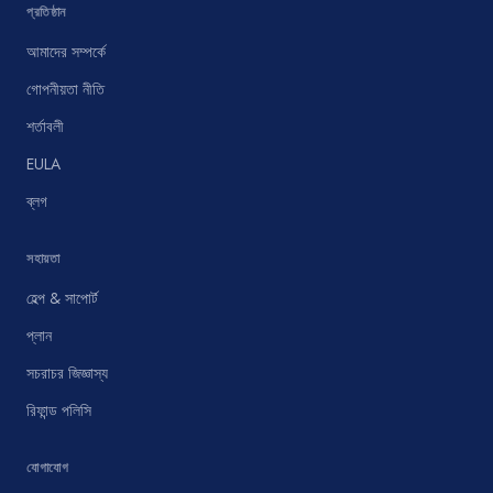
প্রতিষ্ঠান
আমাদের সম্পর্কে
গোপনীয়তা নীতি
শর্তাবলী
EULA
ব্লগ
সহায়তা
হেল্প & সাপোর্ট
প্লান
সচরাচর জিজ্ঞাস্য
রিফান্ড পলিসি
যোগাযোগ