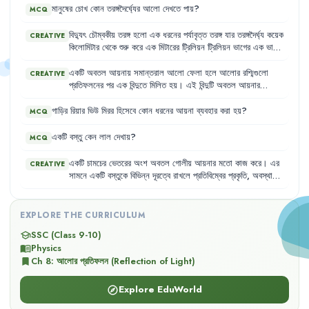
মানুষের
চোখ
কোন
তরঙ্গদৈর্ঘ্যের
আলো
দেখতে
পায়
?
MCQ
বিদ্যুৎ
চৌম্বকীয়
তরঙ্গ
হলো
এক
ধরনের
পর্যাবৃত্ত
তরঙ্গ
যার
তরঙ্গদৈর্ঘ্য
কয়েক
CREATIVE
কিলোমিটার
থেকে
শুরু
করে
এক
মিটারের
ট্রিলিয়ন
ট্রিলিয়ন
ভাগের
এক
ভাগও
হতে
পারে
।
আমরা
এই
বিশাল
তরঙ্গদৈর্ঘ্যের
একটি
ক্ষুদ্র
অংশ
দেখতে
পাই
,
যা
400 nm
থেকে
700 nm
এর
মধ্যে
থাকে
এবং
যাকে
আমরা
দৃশ্যমান
একটি
অবতল
আয়নায়
সমান্তরাল
আলো
ফেলা
হলে
আলোর
রশ্মিগুলো
CREATIVE
আলো
বলি
।
এই
দৃশ্যমান
আলোর
বিভিন্ন
তরঙ্গদৈর্ঘ্যকে
আমরা
বিভিন্ন
রং
প্রতিফলনের
পর
এক
বিন্দুতে
মিলিত
হয়
।
এই
বিন্দুটি
অবতল
আয়নার
হিসেবে
দেখি
।
যেমন
,
ছোট
তরঙ্গদৈর্ঘ্য
বেগুনি
এবং
তরঙ্গদৈর্ঘ্য
বাড়ার
সাথে
ফোকাস
বিন্দু
।
ফোকাস
বিন্দুতে
পৌঁছানোর
আগে
আলো
একত্রিত
হতে
থাকে
সাথে
তা
নীল
,
সবুজ
,
হলুদ
,
কমলা
,
লাল
হয়ে
অদৃশ্য
হয়ে
যায়
।
মানুষের
(অভিসারী)
এবং
ফোকাস
বিন্দুতে
পৌঁছানোর
পর
আলো
ছড়িয়ে
যেতে
থাকে
গাড়ির
রিয়ার
ভিউ
মিরর
হিসেবে
কোন
ধরনের
আয়না
ব্যবহার
করা
হয়
?
MCQ
চোখ
এই
ব্যাপ্তির
বাইরে
দেখতে
পায়
না
,
তবে
কিছু
প্রাণী
পারে
।
(অপসারী)
।
একটি
বস্তু
কেন
লাল
দেখায়
?
MCQ
একটি
চামচের
ভেতরের
অংশ
অবতল
গোলীয়
আয়নার
মতো
কাজ
করে
।
এর
CREATIVE
সামনে
একটি
বস্তুকে
বিভিন্ন
দূরত্বে
রাখলে
প্রতিবিম্বের
প্রকৃতি
,
অবস্থান
ও
আকার
ভিন্ন
হয়
।
ফোকাস
দূরত্বের
ভেতরে
রাখলে
একরকম
এবং
ফোকাস
দূরত্বের
বাইরে
রাখলে
অন্যরকম
প্রতিবিম্ব
তৈরি
হয়
।
EXPLORE THE CURRICULUM
SSC (Class 9-10)
school
Physics
menu_book
Ch
8
:
আলোর প্রতিফলন (Reflection of Light)
bookmark
Explore EduWorld
explore