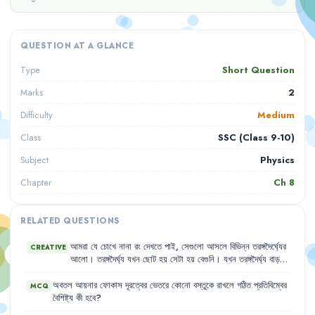
QUESTION AT A GLANCE
Short Question
Type
2
Marks
Medium
Difficulty
SSC (Class 9-10)
Class
Physics
Subject
Ch
8
Chapter
RELATED QUESTIONS
আমরা
যে
চোখে
নানা
রং
দেখতে
পাই
,
সেগুলো
আসলে
বিভিন্ন
তরঙ্গদৈর্ঘ্যের
CREATIVE
আলো
।
তরঙ্গদৈর্ঘ্য
যখন
ছোট
হয়
সেটা
হয়
বেগুনি
।
যখন
তরঙ্গদৈর্ঘ্য
বাড়তে
থাকে
,
তখন
সেটা
নীল
সবুজ
হলুদ
কমলা
লাল
হয়ে
চোখের
কাছে
অদৃশ্য
হয়ে
যায়
।
মানুষের
চোখ
400 nm
থেকে
700 nm
এর
বাইরে
তরঙ্গদৈর্ঘ্যের
অবতল
আয়নার
ফোকাস
দূরত্বের
ভেতরে
কোনো
বস্তুকে
রাখলে
গঠিত
প্রতিবিম্বের
MCQ
আলো
দেখতে
পায়
না
।
বৈশিষ্ট্য
কী
হবে
?