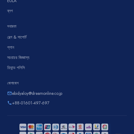
EULA
ব্লগ
সহায়তা
হেল্প & সাপোর্ট
প্লান
সচরাচর জিজ্ঞাস্য
রিফান্ড পলিসি
যোগাযোগ
ebidyaloy@dreamonline.co.jp
email
+88-01601-497-697
phone