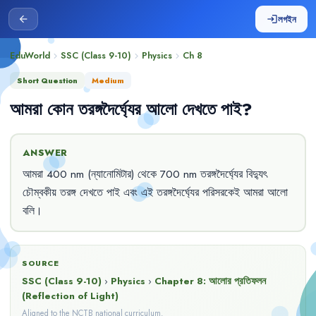
লগইন
arrow_back
login
EduWorld
SSC (Class 9-10)
Physics
Ch
8
chevron_right
chevron_right
chevron_right
Short Question
Medium
আমরা
কোন
তরঙ্গদৈর্ঘ্যের
আলো
দেখতে
পাই
?
ANSWER
আমরা
400 nm 
(ন্যানোমিটার)
থেকে
700 nm 
তরঙ্গদৈর্ঘ্যের
বিদ্যুৎ
চৌম্বকীয়
তরঙ্গ
দেখতে
পাই
এবং
এই
তরঙ্গদৈর্ঘ্যের
পরিসরকেই
আমরা
আলো
বলি
।
SOURCE
SSC (Class 9-10)
›
Physics
›
Chapter
8
:
আলোর প্রতিফলন
(Reflection of Light)
Aligned to the NCTB national curriculum.