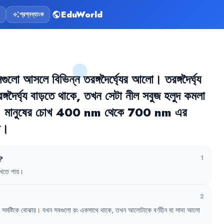
EduWorld
প্রশ্নব্যাংক
public
auto_awesome
েগুলো
আসলে
বিভিন্ন
তরঙ্গদৈর্ঘ্যের
আলো
।
তরঙ্গদৈর্ঘ্য
্গদৈর্ঘ্য
বাড়তে
থাকে
,
তখন
সেটা
নীল
সবুজ
হলুদ
কমলা
।
মানুষের
চোখ
400 nm 
থেকে
700 nm 
এর
া
।
?
1
েখতে
পায়
।
2
সমষ্টিকে
বোঝায়
।
যখন
সবগুলো
রং
একসাথে
থাকে
,
তখন
আলোটাকে
বর্ণহীন
বা
সাদা
আলো