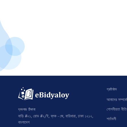
প্রতিষ্ঠান
আমাদের সম্পর্কে
গোপনীয়তা নীতি
ব্যবসার ঠিকানা
বাড়ি #০১, রোড #২/ই, ব্লক - জে, বারিধারা, ঢাকা ১২১২,
শর্তাবলী
বাংলাদেশ