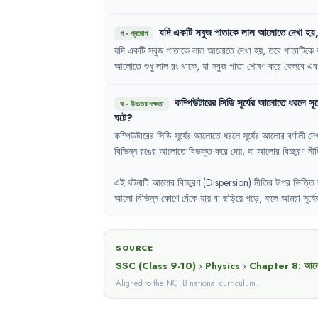
যদি
একটি
সবুজ
পাতাকে
লাল
আলোতে
দেখা
হয়
গ
·
প্রয়োগ
যদি
একটি
সবুজ
পাতাকে
লাল
আলোতে
দেখা
হয়
,
তবে
পাতাটিকে
আলোতে
শুধু
লাল
রং
থাকে
,
যা
সবুজ
পাতা
শোষণ
করে
ফেলবে
এব
কম্পিউটারের
সিডি
সূর্যের
আলোতে
ধরলে
সূর
ঘ
·
উচ্চতর দক্ষতা
ঘটে
?
কম্পিউটারের
সিডি
সূর্যের
আলোতে
ধরলে
সূর্যের
আলোর
বর্ণালী
দে
বিভিন্ন
রঙের
আলোতে
বিভক্ত
করে
দেয়
,
যা
আলোর
বিচ্ছুরণ
নী
এই
ঘটনাটি
আলোর
বিচ্ছুরণ
(Dispersion) 
নীতির
উপর
ভিত্তি
আলো
বিভিন্ন
কোণে
বেঁকে
যায়
বা
ছড়িয়ে
পড়ে
,
ফলে
আমরা
সূর্যে
SOURCE
SSC (Class 9-10)
›
Physics
›
Chapter
8
:
আলো
Aligned to the NCTB national curriculum.