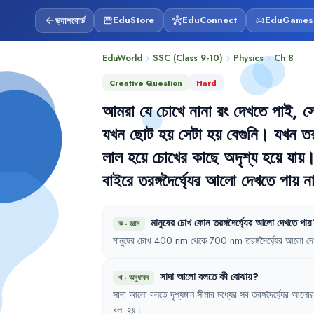
ড্যাশবোর্ড
EduStore
EduConnect
EduGames
arrow_back
storefront
hub
sports_esports
EduWorld
SSC (Class 9-10)
Physics
Ch
8
chevron_right
chevron_right
chevron_right
Creative Question
Hard
আমরা
যে
চোখে
নানা
রং
দেখতে
পাই
,
স
যখন
ছোট
হয়
সেটা
হয়
বেগুনি
।
যখন
তরঙ
লাল
হয়ে
চোখের
কাছে
অদৃশ্য
হয়ে
যায়
বাইরে
তরঙ্গদৈর্ঘ্যের
আলো
দেখতে
পায়
ন
মানুষের
চোখ
কোন
তরঙ্গদৈর্ঘ্যের
আলো
দেখতে
পায়
ক
·
জ্ঞান
মানুষের
চোখ
400 nm 
থেকে
700 nm 
তরঙ্গদৈর্ঘ্যের
আলো
দ
সাদা
আলো
বলতে
কী
বোঝায়
?
খ
·
অনুধাবন
সাদা
আলো
বলতে
দৃশ্যমান
সীমার
মধ্যের
সব
তরঙ্গদৈর্ঘ্যের
আলোর
বলা
হয়
।