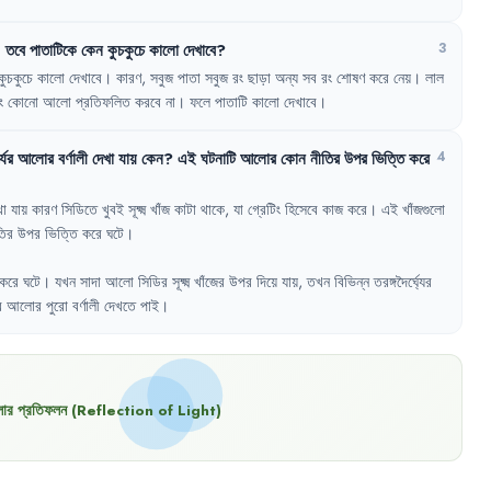
,
তবে
পাতাটিকে
কেন
কুচকুচে
কালো
দেখাবে
?
3
কুচকুচে
কালো
দেখাবে
।
কারণ
,
সবুজ
পাতা
সবুজ
রং
ছাড়া
অন্য
সব
রং
শোষণ
করে
নেয়
।
লাল
ং
কোনো
আলো
প্রতিফলিত
করবে
না
।
ফলে
পাতাটি
কালো
দেখাবে
।
্যের
আলোর
বর্ণালী
দেখা
যায়
কেন
?
এই
ঘটনাটি
আলোর
কোন
নীতির
উপর
ভিত্তি
করে
4
খা
যায়
কারণ
সিডিতে
খুবই
সূক্ষ্ম
খাঁজ
কাটা
থাকে
,
যা
গ্রেটিং
হিসেবে
কাজ
করে
।
এই
খাঁজগুলো
তির
উপর
ভিত্তি
করে
ঘটে
।
করে
ঘটে
।
যখন
সাদা
আলো
সিডির
সূক্ষ্ম
খাঁজের
উপর
দিয়ে
যায়
,
তখন
বিভিন্ন
তরঙ্গদৈর্ঘ্যের
র
আলোর
পুরো
বর্ণালী
দেখতে
পাই
।
র প্রতিফলন (Reflection of Light)