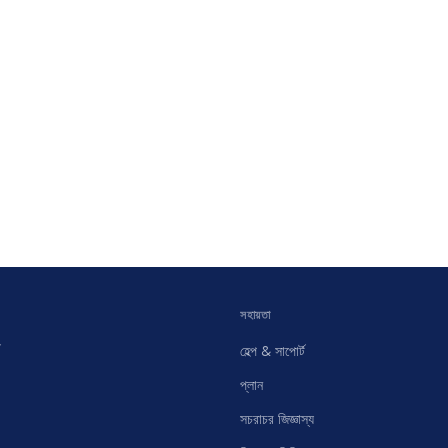
সহায়তা
হেল্প & সাপোর্ট
প্লান
সচরাচর জিজ্ঞাস্য