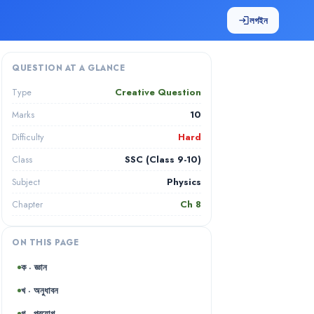
লগইন
login
QUESTION AT A GLANCE
Creative Question
Type
10
Marks
Hard
Difficulty
SSC (Class 9-10)
Class
Physics
Subject
Ch
8
Chapter
ON THIS PAGE
ক · জ্ঞান
খ · অনুধাবন
গ · প্রয়োগ