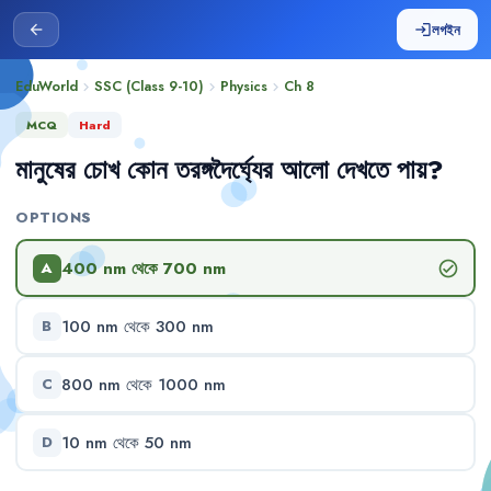
লগইন
arrow_back
login
EduWorld
SSC (Class 9-10)
Physics
Ch
8
chevron_right
chevron_right
chevron_right
MCQ
Hard
মানুষের
চোখ
কোন
তরঙ্গদৈর্ঘ্যের
আলো
দেখতে
পায়
?
OPTIONS
400 nm
থেকে
700 nm
check_circle
A
100 nm
থেকে
300 nm
B
800 nm
থেকে
1000 nm
C
10 nm
থেকে
50 nm
D