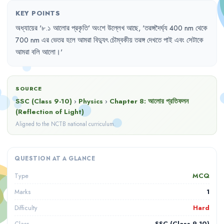
KEY POINTS
অধ্যায়ের
'
৮.১
আলোর
প্রকৃতি
'
অংশে
উল্লেখ
আছে
,
'
তরঙ্গদৈর্ঘ্য
400 nm 
থেকে
700 nm 
এর
ভেতর
হলে
আমরা
বিদ্যুৎ
চৌম্বকীয়
তরঙ্গ
দেখতে
পাই
এবং
সেটাকে
আমরা
বলি
আলো
।'
SOURCE
SSC (Class 9-10)
›
Physics
›
Chapter
8
:
আলোর প্রতিফলন
(Reflection of Light)
Aligned to the NCTB national curriculum.
QUESTION AT A GLANCE
MCQ
Type
1
Marks
Hard
Difficulty
SSC (Class 9-10)