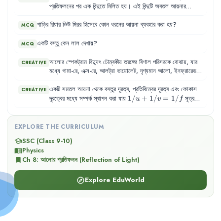
চোখ
এই
ব্যাপ্তির
বাইরে
দেখতে
পায়
না
,
তবে
কিছু
প্রাণী
পারে
।
প্রতিফলনের
পর
এক
বিন্দুতে
মিলিত
হয়
।
এই
বিন্দুটি
অবতল
আয়নার
ফোকাস
বিন্দু
।
ফোকাস
বিন্দুতে
পৌঁছানোর
আগে
আলো
একত্রিত
হতে
থাকে
(অভিসারী)
এবং
ফোকাস
বিন্দুতে
পৌঁছানোর
পর
আলো
ছড়িয়ে
যেতে
থাকে
গাড়ির
রিয়ার
ভিউ
মিরর
হিসেবে
কোন
ধরনের
আয়না
ব্যবহার
করা
হয়
?
MCQ
(অপসারী)
।
একটি
বস্তু
কেন
লাল
দেখায়
?
MCQ
আলোর
স্পেকট্রাম
বিদ্যুৎ
চৌম্বকীয়
তরঙ্গের
বিশাল
পরিসরকে
বোঝায়
,
যার
CREATIVE
মধ্যে
গামা-রে
,
এক্স-রে
,
আলট্রা
ভায়োলেট
,
দৃশ্যমান
আলো
,
ইনফ্রারেড
,
মাইক্রোওয়েভ
,
রেডিও
ওয়েভ
ইত্যাদি
অন্তর্ভুক্ত
।
দৃশ্যমান
আলো
এই
স্পেকট্রামের
একটি
ক্ষুদ্র
অংশ
।
একটি সমতল আয়না থেকে বস্তুর দূরত্ব, প্রতিবিম্বের দূরত্ব এবং ফোকাস
CREATIVE
1/u
1/
+
1/
=
1/
দূরত্বের মধ্যে সম্পর্ক স্থাপন করা যায়
সূত্র
u
v
f
+
ব্যবহার করে। এই সূত্রটি উত্তল ও অবতল আয়নার ক্ষেত্রেও প্রযোজ্য।
1/v
বাস্তব প্রতিবিম্ব পর্দায় ফেলা যায়, কিন্তু অবাস্তব প্রতিবিম্ব পর্দায় ফেলা
=
যায় না।
EXPLORE THE CURRICULUM
1/f
SSC (Class 9-10)
school
Physics
menu_book
Ch
8
:
আলোর প্রতিফলন (Reflection of Light)
bookmark
Explore EduWorld
explore