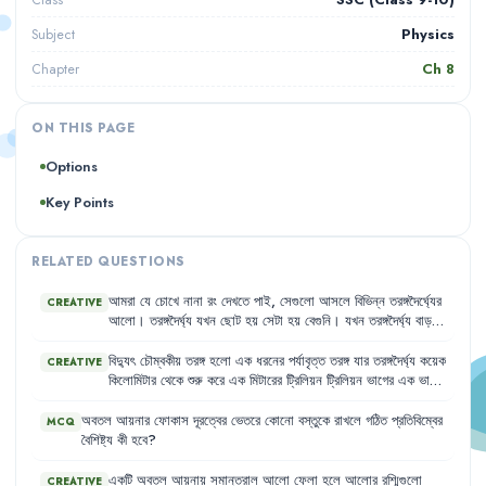
Class
Physics
Subject
Ch
8
Chapter
ON THIS PAGE
Options
Key Points
RELATED QUESTIONS
আমরা
যে
চোখে
নানা
রং
দেখতে
পাই
,
সেগুলো
আসলে
বিভিন্ন
তরঙ্গদৈর্ঘ্যের
CREATIVE
আলো
।
তরঙ্গদৈর্ঘ্য
যখন
ছোট
হয়
সেটা
হয়
বেগুনি
।
যখন
তরঙ্গদৈর্ঘ্য
বাড়তে
থাকে
,
তখন
সেটা
নীল
সবুজ
হলুদ
কমলা
লাল
হয়ে
চোখের
কাছে
অদৃশ্য
হয়ে
যায়
।
মানুষের
চোখ
400 nm
থেকে
700 nm
এর
বাইরে
তরঙ্গদৈর্ঘ্যের
বিদ্যুৎ
চৌম্বকীয়
তরঙ্গ
হলো
এক
ধরনের
পর্যাবৃত্ত
তরঙ্গ
যার
তরঙ্গদৈর্ঘ্য
কয়েক
CREATIVE
আলো
দেখতে
পায়
না
।
কিলোমিটার
থেকে
শুরু
করে
এক
মিটারের
ট্রিলিয়ন
ট্রিলিয়ন
ভাগের
এক
ভাগও
হতে
পারে
।
আমরা
এই
বিশাল
তরঙ্গদৈর্ঘ্যের
একটি
ক্ষুদ্র
অংশ
দেখতে
পাই
,
যা
400 nm
থেকে
700 nm
এর
মধ্যে
থাকে
এবং
যাকে
আমরা
দৃশ্যমান
অবতল
আয়নার
ফোকাস
দূরত্বের
ভেতরে
কোনো
বস্তুকে
রাখলে
গঠিত
প্রতিবিম্বের
MCQ
আলো
বলি
।
এই
দৃশ্যমান
আলোর
বিভিন্ন
তরঙ্গদৈর্ঘ্যকে
আমরা
বিভিন্ন
রং
বৈশিষ্ট্য
কী
হবে
?
হিসেবে
দেখি
।
যেমন
,
ছোট
তরঙ্গদৈর্ঘ্য
বেগুনি
এবং
তরঙ্গদৈর্ঘ্য
বাড়ার
সাথে
সাথে
তা
নীল
,
সবুজ
,
হলুদ
,
কমলা
,
লাল
হয়ে
অদৃশ্য
হয়ে
যায়
।
মানুষের
একটি
অবতল
আয়নায়
সমান্তরাল
আলো
ফেলা
হলে
আলোর
রশ্মিগুলো
CREATIVE