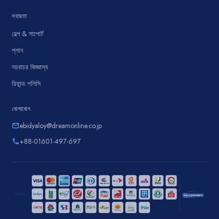
সহায়তা
হেল্প & সাপোর্ট
প্লান
সচরাচর জিজ্ঞাস্য
রিফান্ড পলিসি
যোগাযোগ
ebidyaloy@dreamonline.co.jp
email
+88-01601-497-697
phone