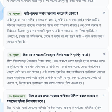
বাংলাদেশের
সংবিধানে
নারীর
প্রতি
সব
ধরনের
বৈষম্য
দূর
করার
কথা
বলা
হয়েছে
।
নারী-পুরুষের
সমান
অধিকার
বলতে
কী
বোঝায়
?
2
খ
·
অনুধাবন
নারী-পুরুষের
সমান
অধিকার
বলতে
বোঝায়
যে
,
পরিবারে
,
সমাজে
,
রাষ্ট্রে
অর্থাৎ
জাতীয়
জীবনের
সর্বস্তরে
পুরুষের
পাশাপাশি
নারীর
সমান
অধিকার
থাকবে
।
শুধু
ভোট
প্রদান
বা
নির্বাচনে
দাঁড়াবার
সুযোগের
বেলায়ই
পুরুষ
ও
নারী
যে
সমান
তা
নয়
,
শিক্ষা
প্রতিষ্ঠানে
পড়ালেখা
,
চাকরি
বা
কর্মসংস্থান
,
বেতন
বা
মজুরি
সব
ব্যাপারেই
নারী
ও
পুরুষ
সমান
সুযোগ
লাভের
অধিকারী
।
মিতা
কোন
ধরনের
বৈষম্যের
শিকার
হচ্ছে
?
ব্যাখ্যা
করো
।
3
গ
·
প্রয়োগ
মিতা
শিক্ষাক্ষেত্রে
বৈষম্যের
শিকার
হচ্ছে
।
তার
বাবা-মা
ভালো
ছাত্রী
হওয়া
সত্ত্বেও
তাকে
মাধ্যমিকের
পর
আর
পড়াশোনা
করাতে
রাজি
নন
।
তারা
মনে
করেন
,
মেয়ের
পড়াশোনার
পেছনে
বেশি
খরচ
করা
অপচয়
।
এটি
সমাজে
প্রচলিত
সেই
মানসিকতার
প্রতিফলন
যেখানে
ছেলে-সন্তানদের
লেখাপড়ার
ব্যাপারে
পরিবার
যতটা
আগ্রহ
দেখায়
,
মেয়েদের
বেলায়
তা
দেখায়
না
,
বিশেষ
করে
গ্রামাঞ্চলে
কম
বয়সে
মেয়েদের
বিয়ে
দেওয়া
হয়
।
মিতা
ও
তার
মতো
মেয়েদের
অধিকার
নিশ্চিত
করতে
সরকার
ও
4
ঘ
·
উচ্চতর দক্ষতা
সমাজের
ভূমিকা
বিশ্লেষণ
করো
।
মিতা
ও
তার
মতো
মেয়েদের
অধিকার
নিশ্চিত
করতে
সরকার
ও
সমাজের
সম্মিলিত
ভূমিকা