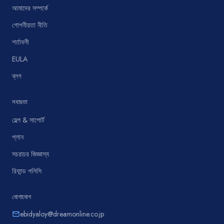
আমাদের সম্পর্কে
গোপনীয়তা নীতি
শর্তাবলী
EULA
ব্লগ
সহায়তা
হেল্প & সাপোর্ট
প্লান
সচরাচর জিজ্ঞাস্য
রিফান্ড পলিসি
যোগাযোগ
ebidyaloy@dreamonline.co.jp
email