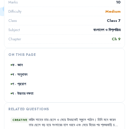
10
Marks
Medium
Difficulty
Class 7
Class
বাংলাদেশ ও বিশ্বপরিচয়
Subject
Ch
9
Chapter
ON THIS PAGE
ক · জ্ঞান
খ · অনুধাবন
গ · প্রয়োগ
ঘ · উচ্চতর দক্ষতা
RELATED QUESTIONS
করিম
সাহেব
তার
ছেলে
ও
মেয়ে
উভয়কেই
স্কুলে
পাঠান
।
তিনি
মনে
করেন
CREATIVE
তার
ছেলে
বড়
হয়ে
সংসারের
হাল
ধরবে
এবং
মেয়ে
বিয়ের
পর
শ্বশুরবাড়ি
চলে