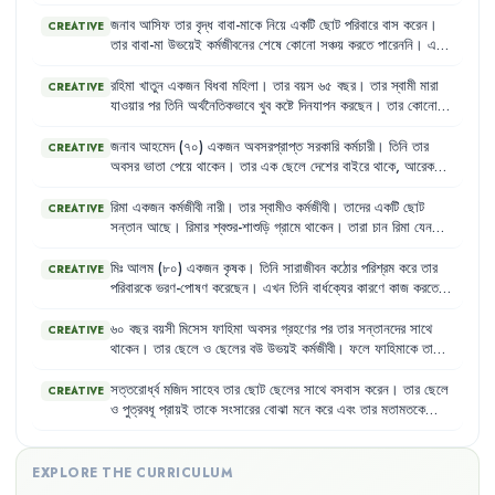
যাবে
।
তাই
তিনি
ছেলের
পড়ালেখার
পেছনে
বেশি
খরচ
করেন
এবং
মেয়েকে
উচ্চশিক্ষার
সুযোগ
দিতে
রাজি
নন
।
জনাব
আসিফ
তার
বৃদ্ধ
বাবা-মাকে
নিয়ে
একটি
ছোট
পরিবারে
বাস
করেন
।
CREATIVE
তার
বাবা-মা
উভয়েই
কর্মজীবনের
শেষে
কোনো
সঞ্চয়
করতে
পারেননি
।
এখন
তারা
তাদের
সন্তানদের
উপর
সম্পূর্ণরূপে
নির্ভরশীল
।
আসিফ
এবং
তার
স্ত্রী
দুজনেই
কর্মজীবী
এবং
তাদের
পক্ষে
বাবা-মায়ের
সব
চাহিদা
পূরণ
করা
কঠিন
রহিমা
খাতুন
একজন
বিধবা
মহিলা
।
তার
বয়স
৬৫
বছর
।
তার
স্বামী
মারা
CREATIVE
হয়ে
পড়ছে
।
যাওয়ার
পর
তিনি
অর্থনৈতিকভাবে
খুব
কষ্টে
দিনযাপন
করছেন
।
তার
কোনো
সন্তান
নেই
যে
তাকে
দেখাশোনা
করবে
।
তিনি
একসময়
খুব
সক্রিয়
ছিলেন
,
কিন্তু
এখন
বার্ধক্যের
কারণে
শারীরিক
শক্তি
কমে
যাওয়ায়
কোনো
কাজ
জনাব
আহমেদ
(৭০)
একজন
অবসরপ্রাপ্ত
সরকারি
কর্মচারী
।
তিনি
তার
CREATIVE
করতে
পারেন
না
।
তিনি
প্রায়ই
অসুস্থ
থাকেন
এবং
প্রয়োজনীয়
ঔষধ
কেনার
অবসর
ভাতা
পেয়ে
থাকেন
।
তার
এক
ছেলে
দেশের
বাইরে
থাকে
,
আরেক
সামর্থ্যও
তার
নেই
।
ছেলে
শহরে
থাকে
।
তার
স্ত্রী
মারা
গেছেন
।
ফলে
তিনি
একাকীত্বে
ভোগেন
এবং
তার
দেখাশোনা
করার
কেউ
নেই
।
রিমা
একজন
কর্মজীবী
নারী
।
তার
স্বামীও
কর্মজীবী
।
তাদের
একটি
ছোট
CREATIVE
সন্তান
আছে
।
রিমার
শ্বশুর-শাশুড়ি
গ্রামে
থাকেন
।
তারা
চান
রিমা
যেন
চাকরি
ছেড়ে
দিয়ে
সন্তানের
দেখাশোনা
করে
।
কিন্তু
রিমা
তার
ব্যক্তিগত
স্বাধীনতা
এবং
কর্মজীবনের
অধিকারকে
গুরুত্ব
দেয়
।
মিঃ
আলম
(৮০)
একজন
কৃষক
।
তিনি
সারাজীবন
কঠোর
পরিশ্রম
করে
তার
CREATIVE
পরিবারকে
ভরণ-পোষণ
করেছেন
।
এখন
তিনি
বার্ধক্যের
কারণে
কাজ
করতে
পারেন
না
এবং
তার
কোনো
সঞ্চয়ও
নেই
।
তার
ছেলেরা
তাকে
সহযোগিতা
করতে
প্রস্তুত
নয়
এবং
তিনি
প্রায়শই
অনাহারে
থাকেন
।
৬০
বছর
বয়সী
মিসেস
ফাহিমা
অবসর
গ্রহণের
পর
তার
সন্তানদের
সাথে
CREATIVE
থাকেন
।
তার
ছেলে
ও
ছেলের
বউ
উভয়ই
কর্মজীবী
।
ফলে
ফাহিমাকে
তাদের
শিশুদের
দেখাশোনা
,
স্কুলে
পৌঁছানো
এবং
বাজারঘাটের
দায়িত্ব
পালন
করতে
হয়
।
এই
বয়সে
এসব
কাজ
করা
তার
পক্ষে
কঠিন
হয়ে
পড়েছে
এবং
তিনি
সত্তরোর্ধ্ব
মজিদ
সাহেব
তার
ছোট
ছেলের
সাথে
বসবাস
করেন
।
তার
ছেলে
CREATIVE
প্রায়শই
অসুস্থ
থাকেন
,
কিন্তু
প্রয়োজনীয়
চিকিৎসা
সুবিধা
পান
না
।
ও
পুত্রবধূ
প্রায়ই
তাকে
সংসারের
বোঝা
মনে
করে
এবং
তার
মতামতকে
গুরুত্ব
দেয়
না
।
মজিদ
সাহেব
প্রায়ই
নিঃসঙ্গ
ও
বিমর্ষ
বোধ
করেন
।
EXPLORE THE CURRICULUM