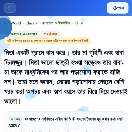
লগইন
arrow_back
login
EduWorld
Class 7
বাংলাদেশ ও বিশ্বপরিচয়
Ch
9
chevron_right
chevron_right
chevron_right
Creative Question
Medium
নারী অধিকারের ধারণা এবং বাংলাদেশের সমাজে নারীর অবস্থান ও অধিকার পরিস্থিতি
মিতা
একটি
গ্রামে
বাস
করে
।
তার
মা
গৃহিণী
এবং
বাবা
দিনমজুর
।
মিতা
ভালো
ছাত্রী
হওয়া
সত্ত্বেও
তার
বাবা-
মা
তাকে
মাধ্যমিকের
পর
আর
পড়াশোনা
করাতে
রাজি
নন
।
তারা
মনে
করেন
,
মেয়ের
পড়াশোনার
পেছনে
বেশি
খরচ
করা
অপচয়
এবং
অল্প
বয়সে
তার
বিয়ে
দিয়ে
দেওয়াই
ভালো
।
বাংলাদেশের
সংবিধানে
নারীর
প্রতি
কী
ধরনের
বৈষম্য
দূর
করার
কথা
বলা
1
ক
·
জ্ঞান
হয়েছে
?