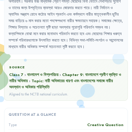
অপরিহার্য
।
সরকার
উচ্চ
মাধ্যমিক
শ্রেণি
পর্যন্ত
মেয়েদের
বিনা
বেতনে
লেখাপড়ার
সুযোগ
ও
তাদের
জন্য
উপবৃত্তির
ব্যবস্থা
আরও
জোরদার
করতে
পারে
।
নারী
নির্যাতন
ও
অ্যাসিড
সন্ত্রাস
রোধে
কঠোর
আইন
প্রবর্তন
এবং
কর্মস্থলে
নারীর
মাতৃত্বকালীন
ছুটির
সময়
বাড়িয়ে
৬
মাস
করার
মতো
পদক্ষেপগুলো
নারীর
ক্ষমতায়নে
সহায়ক
।
সমাজের
ক্ষেত্রে
,
শিক্ষার
বিস্তার
ও
সচেতনতা
সৃষ্টি
ছাড়া
অবস্থার
পুরোপুরি
পরিবর্তন
সম্ভব
নয়
।
কন্যাশিশুকে
বোঝা
মনে
করার
মনোভাব
পরিবর্তন
করতে
হবে
এবং
মেয়েদের
শিক্ষার
গুরুত্ব
সম্পর্কে
পরিবারগুলোকে
উৎসাহিত
করতে
হবে
।
বিভিন্ন
সভা-সমিতি-সংগঠন
ও
আন্দোলনের
মাধ্যমে
নারীর
অধিকার
সম্পর্কে
সচেতনতা
সৃষ্টি
করতে
হবে
।
SOURCE
Class 7
›
বাংলাদেশ ও বিশ্বপরিচয়
›
Chapter
9
:
বাংলাদেশে প্রবীণ ব্যক্তি ও
নারীর অধিকার
›
Topic:
নারী অধিকারের ধারণা এবং বাংলাদেশের সমাজে নারীর
অবস্থান ও অধিকার পরিস্থিতি
Aligned to the NCTB national curriculum.
QUESTION AT A GLANCE
Creative Question
Type