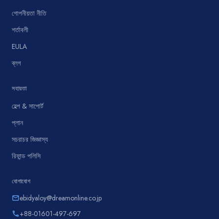
গোপনীয়তা নীতি
শর্তাবলী
EULA
ব্লগ
সহায়তা
হেল্প & সাপোর্ট
প্লান
সচরাচর জিজ্ঞাস্য
রিফান্ড পলিসি
যোগাযোগ
ebidyaloy@dreamonline.co.jp
email
+88-01601-497-697
phone