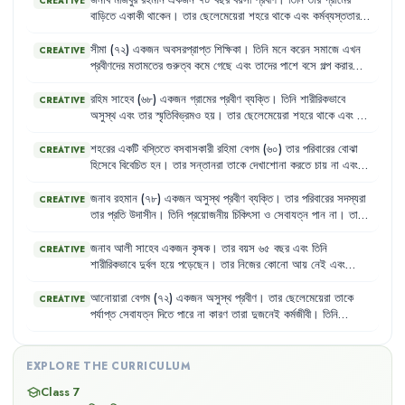
জনাব
মজিবুর
রহমান
একজন
৭০
বছর
বয়সী
প্রবীণ
।
তিনি
তার
গ্রামের
CREATIVE
গৌণ
বিবেচিত
হন
।
তাদের
পাশে
বসে
কথা
বলার
সময়ও
যেন
কারও
নেই
।
বাড়িতে
একাকী
থাকেন
।
তার
ছেলেমেয়েরা
শহরে
থাকে
এবং
কর্মব্যস্ততার
কারণে
খুব
কমই
গ্রামে
আসতে
পারে
।
মজিবুর
রহমান
মাঝে
মাঝে
অসুস্থ
হয়ে
পড়েন
এবং
তার
দেখাশোনা
করার
কেউ
থাকে
না
।
তিনি
মনে
করেন
,
তার
সীমা
(৭২)
একজন
অবসরপ্রাপ্ত
শিক্ষিকা
।
তিনি
মনে
করেন
সমাজে
এখন
CREATIVE
একটু
সঙ্গ
এবং
যত্নের
প্রয়োজন
।
প্রবীণদের
মতামতের
গুরুত্ব
কমে
গেছে
এবং
তাদের
পাশে
বসে
গল্প
করার
সময়ও
যেন
কারো
নেই
।
তিনি
মাঝে
মাঝে
হীনম্মন্যতায়
ভোগেন
এবং
নিজেকে
সমাজের
বোঝা
মনে
করেন
।
তার
শারীরিক
শক্তিও
আগের
মতো
রহিম
সাহেব
(৬৮)
একজন
গ্রামের
প্রবীণ
ব্যক্তি
।
তিনি
শারীরিকভাবে
CREATIVE
নেই
।
অসুস্থ
এবং
তার
স্মৃতিবিভ্রমও
হয়
।
তার
ছেলেমেয়েরা
শহরে
থাকে
এবং
তার
দেখাশোনা
করার
মতো
কেউ
নেই
।
তিনি
প্রায়ই
নিজেকে
অসহায়
ও
অবহেলিত
মনে
করেন
।
শহরের
একটি
বস্তিতে
বসবাসকারী
রহিমা
বেগম
(৬০)
তার
পরিবারের
বোঝা
CREATIVE
হিসেবে
বিবেচিত
হন
।
তার
সন্তানরা
তাকে
দেখাশোনা
করতে
চায়
না
এবং
প্রায়শই
তাকে
অবহেলা
করে
।
রহিমা
বেগম
অসুস্থ
হলেও
প্রয়োজনীয়
চিকিৎসা
সুবিধা
পান
না
এবং
ঔষধ
কেনারও
সামর্থ্য
তার
নেই
।
তিনি
মনে
জনাব
রহমান
(৭৮)
একজন
অসুস্থ
প্রবীণ
ব্যক্তি
।
তার
পরিবারের
সদস্যরা
CREATIVE
করেন
,
তার
মতো
অসহায়
প্রবীণদের
জন্য
সমাজে
কোনো
স্থান
নেই
।
তার
প্রতি
উদাসীন
।
তিনি
প্রয়োজনীয়
চিকিৎসা
ও
সেবাযত্ন
পান
না
।
তার
শারীরিক
অবস্থা
দিন
দিন
খারাপ
হচ্ছে
।
জনাব
আলী
সাহেব
একজন
কৃষক
।
তার
বয়স
৬৫
বছর
এবং
তিনি
CREATIVE
শারীরিকভাবে
দুর্বল
হয়ে
পড়েছেন
।
তার
নিজের
কোনো
আয়
নেই
এবং
সন্তানদের
উপর
নির্ভরশীল
।
তার
পরিবারে
পর্যাপ্ত
খাদ্য
ও
স্বাস্থ্যসেবার
অভাব
রয়েছে
।
তিনি
মনে
করেন
,
সরকার
যদি
অসহায়
প্রবীণদের
জন্য
আরও
আনোয়ারা
বেগম
(৭২)
একজন
অসুস্থ
প্রবীণ
।
তার
ছেলেমেয়েরা
তাকে
CREATIVE
বেশি
সুযোগ-সুবিধা
দিত
,
তবে
তার
মতো
অনেকেই
ভালো
জীবনযাপন
করতে
পর্যাপ্ত
সেবাযত্ন
দিতে
পারে
না
কারণ
তারা
দুজনেই
কর্মজীবী
।
তিনি
পারত
।
প্রায়শই
অনুভব
করেন
যে
তার
শারীরিক
কষ্ট
এবং
একাকীত্ব
তাকে
মানসিকভাবে
দুর্বল
করে
দিচ্ছে
।
EXPLORE THE CURRICULUM
Class 7
school