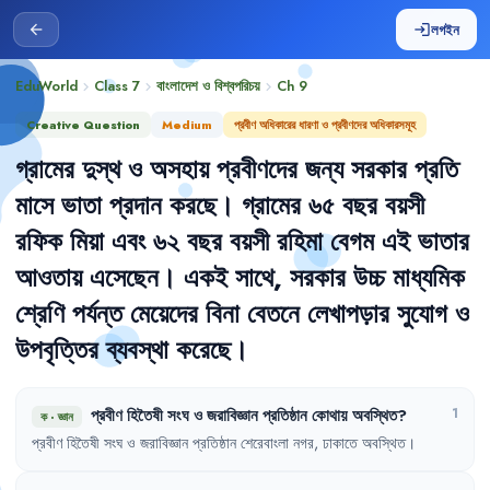
লগইন
arrow_back
login
EduWorld
Class 7
বাংলাদেশ ও বিশ্বপরিচয়
Ch
9
chevron_right
chevron_right
chevron_right
Creative Question
Medium
প্রবীণ অধিকারের ধারণা ও প্রবীণদের অধিকারসমূহ
গ্রামের
দুস্থ
ও
অসহায়
প্রবীণদের
জন্য
সরকার
প্রতি
মাসে
ভাতা
প্রদান
করছে
।
গ্রামের
৬৫
বছর
বয়সী
রফিক
মিয়া
এবং
৬২
বছর
বয়সী
রহিমা
বেগম
এই
ভাতার
আওতায়
এসেছেন
।
একই
সাথে
,
সরকার
উচ্চ
মাধ্যমিক
শ্রেণি
পর্যন্ত
মেয়েদের
বিনা
বেতনে
লেখাপড়ার
সুযোগ
ও
উপবৃত্তির
ব্যবস্থা
করেছে
।
প্রবীণ
হিতৈষী
সংঘ
ও
জরাবিজ্ঞান
প্রতিষ্ঠান
কোথায়
অবস্থিত
?
1
ক
·
জ্ঞান
প্রবীণ
হিতৈষী
সংঘ
ও
জরাবিজ্ঞান
প্রতিষ্ঠান
শেরেবাংলা
নগর
,
ঢাকাতে
অবস্থিত
।