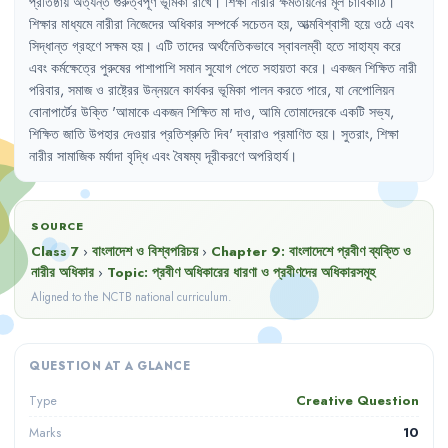
প্রতিষ্ঠায়
অত্যন্ত
গুরুত্বপূর্ণ
ভূমিকা
রাখে
।
শিক্ষা
নারীর
ক্ষমতায়নের
মূল
চাবিকাঠি
।
শিক্ষার
মাধ্যমে
নারীরা
নিজেদের
অধিকার
সম্পর্কে
সচেতন
হয়
,
আত্মবিশ্বাসী
হয়ে
ওঠে
এবং
সিদ্ধান্ত
গ্রহণে
সক্ষম
হয়
।
এটি
তাদের
অর্থনৈতিকভাবে
স্বাবলম্বী
হতে
সাহায্য
করে
এবং
কর্মক্ষেত্রে
পুরুষের
পাশাপাশি
সমান
সুযোগ
পেতে
সহায়তা
করে
।
একজন
শিক্ষিত
নারী
পরিবার
,
সমাজ
ও
রাষ্ট্রের
উন্নয়নে
কার্যকর
ভূমিকা
পালন
করতে
পারে
,
যা
নেপোলিয়ন
বোনাপার্টের
উক্তি
'
আমাকে
একজন
শিক্ষিত
মা
দাও
,
আমি
তোমাদেরকে
একটি
সভ্য
,
শিক্ষিত
জাতি
উপহার
দেওয়ার
প্রতিশ্রুতি
দিব
'
দ্বারাও
প্রমাণিত
হয়
।
সুতরাং
,
শিক্ষা
নারীর
সামাজিক
মর্যাদা
বৃদ্ধি
এবং
বৈষম্য
দূরীকরণে
অপরিহার্য
।
SOURCE
Class 7
›
বাংলাদেশ ও বিশ্বপরিচয়
›
Chapter
9
:
বাংলাদেশে প্রবীণ ব্যক্তি ও
নারীর অধিকার
›
Topic:
প্রবীণ অধিকারের ধারণা ও প্রবীণদের অধিকারসমূহ
Aligned to the NCTB national curriculum.
QUESTION AT A GLANCE
Creative Question
Type
10
Marks