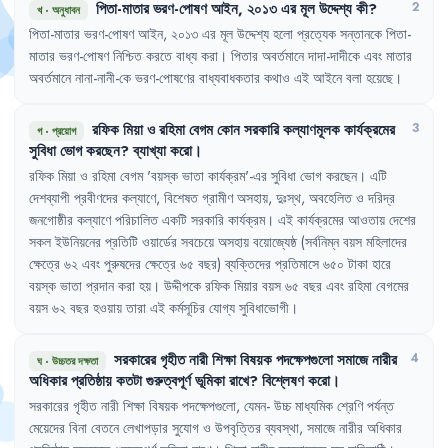
পিতা-মাতার
ভরণ-পোষণ
আইন
,
২০১৩
এর
মূল
উদ্দেশ্য
কী
?
2
খ
·
অনুধাবন
পিতা-মাতার
ভরণ-পোষণ
আইন
,
২০১৩
এর
মূল
উদ্দেশ্য
হলো
প্রত্যেক
সন্তানকে
পিতা-
মাতার
ভরণ-পোষণ
নিশ্চিত
করতে
বাধ্য
করা
।
পিতার
অবর্তমানে
দাদা-দাদীকে
এবং
মাতার
অবর্তমানে
নানা-নানী-কে
ভরণ-পোষণের
বাধ্যবাধকতার
কথাও
এই
আইনে
বলা
হয়েছে
।
রফিক
মিয়া
ও
রহিমা
বেগম
কোন
সরকারি
কল্যাণমূলক
কার্যক্রমের
3
গ
·
প্রয়োগ
সুবিধা
ভোগ
করছেন
?
ব্যাখ্যা
করো
।
রফিক
মিয়া
ও
রহিমা
বেগম
'
বয়স্ক
ভাতা
কার্যক্রম'-এর
সুবিধা
ভোগ
করছেন
।
এটি
দেশব্যাপী
প্রবীণদের
কল্যাণে
,
বিশেষত
গ্রামীণ
অসহায়
,
দুঃস্থ
,
অবহেলিত
ও
দরিদ্র
জনগোষ্ঠীর
কল্যাণে
পরিচালিত
একটি
সরকারি
কার্যক্রম
।
এই
কার্যক্রমের
আওতায়
দেশের
সকল
ইউনিয়নের
প্রতিটি
ওয়ার্ডের
সবচেয়ে
অসহায়
বয়োজ্যেষ্ঠ
(সর্বনিম্ন
বয়স
মহিলাদের
ক্ষেত্রে
৬২
এবং
পুরুষদের
ক্ষেত্রে
৬৫
বছর)
ব্যক্তিদের
প্রতিমাসে
৬৫০
টাকা
হারে
বয়স্ক
ভাতা
প্রদান
করা
হয়
।
উদ্দীপকে
রফিক
মিয়ার
বয়স
৬৫
বছর
এবং
রহিমা
বেগমের
বয়স
৬২
বছর
হওয়ায়
তারা
এই
কর্মসূচির
যোগ্য
সুবিধাভোগী
।
সরকারের
গৃহীত
নারী
শিক্ষা
বিষয়ক
পদক্ষেপগুলো
সমাজে
নারীর
4
ঘ
·
উচ্চতর দক্ষতা
অধিকার
প্রতিষ্ঠায়
কতটা
গুরুত্বপূর্ণ
ভূমিকা
রাখে
?
বিশ্লেষণ
করো
।
সরকারের
গৃহীত
নারী
শিক্ষা
বিষয়ক
পদক্ষেপগুলো
,
যেমন-
উচ্চ
মাধ্যমিক
শ্রেণি
পর্যন্ত
মেয়েদের
বিনা
বেতনে
লেখাপড়ার
সুযোগ
ও
উপবৃত্তির
ব্যবস্থা
,
সমাজে
নারীর
অধিকার