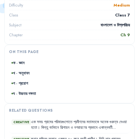
Medium
Difficulty
Class 7
Class
বাংলাদেশ ও বিশ্বপরিচয়
Subject
Ch
9
Chapter
ON THIS PAGE
ক · জ্ঞান
খ · অনুধাবন
গ · প্রয়োগ
ঘ · উচ্চতর দক্ষতা
RELATED QUESTIONS
এক
সময়
গ্রামের
পরিবারগুলোতে
প্রবীণদের
মতামতকে
অনেক
গুরুত্ব
দেওয়া
CREATIVE
হতো
।
কিন্তু
বর্তমানে
শিল্পায়ন
ও
নগরায়ণের
প্রভাবে
একান্নবর্তী
পরিবারগুলো
ভেঙে
ছোটো
পরিবারে
পরিণত
হচ্ছে
।
এর
ফলে
প্রবীণদের
মতামতকে
আর
আগের
মতো
গুরুত্ব
দেওয়া
হয়
না
এবং
তারা
সমাজে
প্রায়