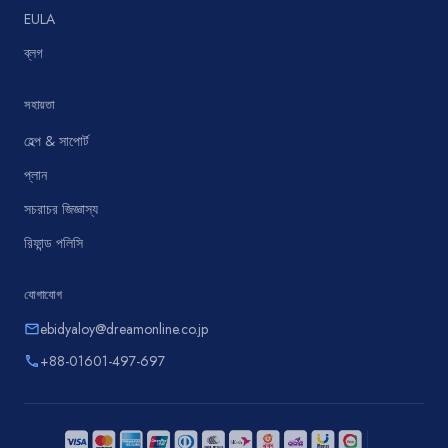
EULA
ব্লগ
সহায়তা
হেল্প & সাপোর্ট
প্লান
সচরাচর জিজ্ঞাস্য
রিফান্ড পলিসি
যোগাযোগ
ebidyaloy@dreamonline.co.jp
email
+88-01601-497-697
phone