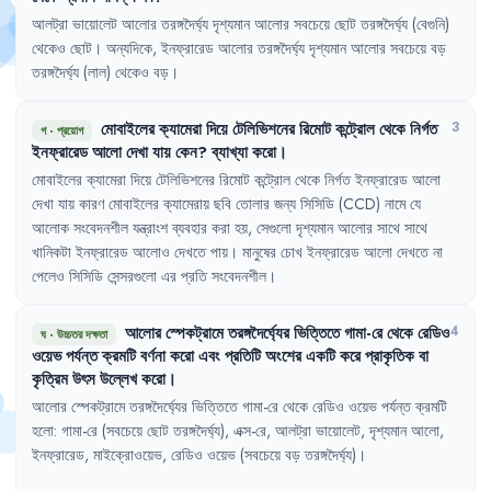
আলট্রা
ভায়োলেট
আলোর
তরঙ্গদৈর্ঘ্য
দৃশ্যমান
আলোর
সবচেয়ে
ছোট
তরঙ্গদৈর্ঘ্য
(বেগুনি)
থেকেও
ছোট
।
অন্যদিকে
,
ইনফ্রারেড
আলোর
তরঙ্গদৈর্ঘ্য
দৃশ্যমান
আলোর
সবচেয়ে
বড়
তরঙ্গদৈর্ঘ্য
(লাল)
থেকেও
বড়
।
মোবাইলের
ক্যামেরা
দিয়ে
টেলিভিশনের
রিমোট
কন্ট্রোল
থেকে
নির্গত
3
গ
·
প্রয়োগ
ইনফ্রারেড
আলো
দেখা
যায়
কেন
?
ব্যাখ্যা
করো
।
মোবাইলের
ক্যামেরা
দিয়ে
টেলিভিশনের
রিমোট
কন্ট্রোল
থেকে
নির্গত
ইনফ্রারেড
আলো
দেখা
যায়
কারণ
মোবাইলের
ক্যামেরায়
ছবি
তোলার
জন্য
সিসিডি
(CCD) 
নামে
যে
আলোক
সংবেদনশীল
যন্ত্রাংশ
ব্যবহার
করা
হয়
,
সেগুলো
দৃশ্যমান
আলোর
সাথে
সাথে
খানিকটা
ইনফ্রারেড
আলোও
দেখতে
পায়
।
মানুষের
চোখ
ইনফ্রারেড
আলো
দেখতে
না
পেলেও
সিসিডি
সেন্সরগুলো
এর
প্রতি
সংবেদনশীল
।
আলোর
স্পেকট্রামে
তরঙ্গদৈর্ঘ্যের
ভিত্তিতে
গামা-রে
থেকে
রেডিও
4
ঘ
·
উচ্চতর দক্ষতা
ওয়েভ
পর্যন্ত
ক্রমটি
বর্ণনা
করো
এবং
প্রতিটি
অংশের
একটি
করে
প্রাকৃতিক
বা
কৃত্রিম
উৎস
উল্লেখ
করো
।
আলোর
স্পেকট্রামে
তরঙ্গদৈর্ঘ্যের
ভিত্তিতে
গামা-রে
থেকে
রেডিও
ওয়েভ
পর্যন্ত
ক্রমটি
হলো
:
গামা-রে
(সবচেয়ে
ছোট
তরঙ্গদৈর্ঘ্য)
,
এক্স-রে
,
আলট্রা
ভায়োলেট
,
দৃশ্যমান
আলো
,
ইনফ্রারেড
,
মাইক্রোওয়েভ
,
রেডিও
ওয়েভ
(সবচেয়ে
বড়
তরঙ্গদৈর্ঘ্য)
।