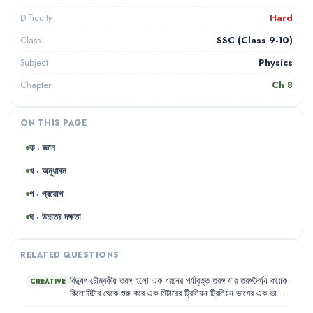
Hard
Difficulty
SSC (Class 9-10)
Class
Physics
Subject
Ch
8
Chapter
ON THIS PAGE
ক · জ্ঞান
খ · অনুধাবন
গ · প্রয়োগ
ঘ · উচ্চতর দক্ষতা
RELATED QUESTIONS
বিদ্যুৎ
চৌম্বকীয়
তরঙ্গ
হলো
এক
ধরনের
পর্যাবৃত্ত
তরঙ্গ
যার
তরঙ্গদৈর্ঘ্য
কয়েক
CREATIVE
কিলোমিটার
থেকে
শুরু
করে
এক
মিটারের
ট্রিলিয়ন
ট্রিলিয়ন
ভাগের
এক
ভাগও
হতে
পারে
।
আমরা
এই
বিশাল
তরঙ্গদৈর্ঘ্যের
একটি
ক্ষুদ্র
অংশ
দেখতে
পাই
,