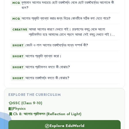
যা
400 nm
থেকে
700 nm
এর
মধ্যে
থাকে
এবং
যাকে
আমরা
দৃশ্যমান
দৃশ্যমান
আলোর
সবচেয়ে
ছোট
তরঙ্গদৈর্ঘ্য
থেকে
ছোট
তরঙ্গদৈর্ঘ্যের
আলোকে
কী
MCQ
আলো
বলি
।
এই
দৃশ্যমান
আলোর
বিভিন্ন
তরঙ্গদৈর্ঘ্যকে
আমরা
বিভিন্ন
রং
বলে
?
হিসেবে
দেখি
।
যেমন
,
ছোট
তরঙ্গদৈর্ঘ্য
বেগুনি
এবং
তরঙ্গদৈর্ঘ্য
বাড়ার
সাথে
সাথে
তা
নীল
,
সবুজ
,
হলুদ
,
কমলা
,
লাল
হয়ে
অদৃশ্য
হয়ে
যায়
।
মানুষের
আলোর
প্রকৃতি
ব্যাখ্যা
করার
জন্য
নিচের
কোনটিকে
সঠিক
বলা
যেতে
পারে
?
MCQ
চোখ
এই
ব্যাপ্তির
বাইরে
দেখতে
পায়
না
,
তবে
কিছু
প্রাণী
পারে
।
আমরা
আলোর
কারণে
দেখতে
পাই
।
চারপাশের
বস্তু
থেকে
আলো
CREATIVE
প্রতিফলিত
হয়ে
আমাদের
চোখে
পড়লে
আমরা
সেই
বস্তু
দেখতে
পাই
।
আলো
এক
মাধ্যম
থেকে
অন্য
মাধ্যমে
যাওয়ার
সময়
প্রতিফলন
,
প্রতিসরণ
ও
শোষণ
এই
তিনটি
ঘটনা
ঘটে
।
এই
অধ্যায়ে
আমরা
প্রতিফলন
নিয়ে
বেগুনি
ও
লাল
আলোর
তরঙ্গদৈর্ঘ্যের
মধ্যে
সম্পর্ক
কী
?
SHORT
আলোচনা
করেছি
।
আলোর
প্রকৃতি
ব্যাখ্যা
করো
।
SHORT
আলোর
প্রতিফলন
বলতে
কী
বোঝায়
?
SHORT
আলোর
তরঙ্গদৈর্ঘ্য
বলতে
কী
বোঝায়
?
SHORT
EXPLORE THE CURRICULUM
SSC (Class 9-10)
school
Physics
menu_book
Ch
8
:
আলোর প্রতিফলন (Reflection of Light)
bookmark
Explore EduWorld
explore