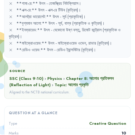
\times
×
**গামা-রে:**
উৎস
- 
তেজস্ক্রিয়
নিউক্লিয়াস
।
\times
×
**এক্স-রে:**
উৎস
- 
এক্স-রে
টিউব
(কৃত্রিম)
।
\times
×
**আলট্রা
ভায়োলেট:**
উৎস
- 
সূর্য
(প্রাকৃতিক)
।
\times
×
**দৃশ্যমান
আলো:**
উৎস
- 
সূর্য
,
বাল্ব
(প্রাকৃতিক
ও
কৃত্রিম)
।
\times
×
**ইনফ্রারেড:**
উৎস
- 
যেকোনো
উষ্ণ
বস্তু
,
রিমোট
কন্ট্রোল
(প্রাকৃতিক
ও
কৃত্রিম)
।
\times
×
**মাইক্রোওয়েভ:**
উৎস
- 
মাইক্রোওয়েভ
ওভেন
,
রাডার
(কৃত্রিম)
।
\times
×
**রেডিও
ওয়েভ:**
উৎস
- 
রেডিও
ট্রান্সমিটার
(কৃত্রিম)
।
SOURCE
SSC (Class 9-10)
›
Physics
›
Chapter
8
:
আলোর প্রতিফলন
(Reflection of Light)
›
Topic:
আলোর প্রকৃতি
Aligned to the NCTB national curriculum.
QUESTION AT A GLANCE
Creative Question
Type
10
Marks