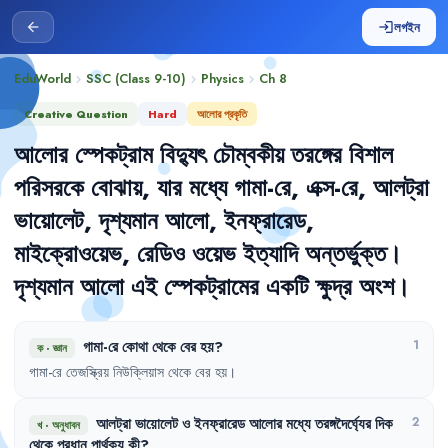
লগইন
arrow_back
login
EduWorld
SSC (Class 9-10)
Physics
Ch
8
chevron_right
chevron_right
chevron_right
Creative Question
Hard
আলোর প্রকৃতি
আলোর
স্পেকট্রাম
বিদ্যুৎ
চৌম্বকীয়
তরঙ্গের
বিশাল
পরিসরকে
বোঝায়
,
যার
মধ্যে
গামা-রে
,
এক্স-রে
,
আলট্রা
ভায়োলেট
,
দৃশ্যমান
আলো
,
ইনফ্রারেড
,
মাইক্রোওয়েভ
,
রেডিও
ওয়েভ
ইত্যাদি
অন্তর্ভুক্ত
।
দৃশ্যমান
আলো
এই
স্পেকট্রামের
একটি
ক্ষুদ্র
অংশ
।
গামা-রে
কোথা
থেকে
বের
হয়
?
1
ক
·
জ্ঞান
গামা-রে
তেজস্ক্রিয়
নিউক্লিয়াস
থেকে
বের
হয়
।
আলট্রা
ভায়োলেট
ও
ইনফ্রারেড
আলোর
মধ্যে
তরঙ্গদৈর্ঘ্যের
দিক
2
খ
·
অনুধাবন
থেকে
প্রধান
পার্থক্য
কী
?