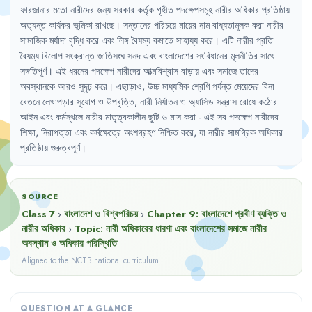
ফারজানার
মতো
নারীদের
জন্য
সরকার
কর্তৃক
গৃহীত
পদক্ষেপসমূহ
নারীর
অধিকার
প্রতিষ্ঠায়
অত্যন্ত
কার্যকর
ভূমিকা
রাখছে
।
সন্তানের
পরিচয়ে
মায়ের
নাম
বাধ্যতামূলক
করা
নারীর
সামাজিক
মর্যাদা
বৃদ্ধি
করে
এবং
লিঙ্গ
বৈষম্য
কমাতে
সাহায্য
করে
।
এটি
নারীর
প্রতি
বৈষম্য
বিলোপ
সংক্রান্ত
জাতিসংঘ
সনদ
এবং
বাংলাদেশের
সংবিধানের
মূলনীতির
সাথে
সঙ্গতিপূর্ণ
।
এই
ধরনের
পদক্ষেপ
নারীদের
আত্মবিশ্বাস
বাড়ায়
এবং
সমাজে
তাদের
অবস্থানকে
আরও
সুদৃঢ়
করে
।
এছাড়াও
,
উচ্চ
মাধ্যমিক
শ্রেণি
পর্যন্ত
মেয়েদের
বিনা
বেতনে
লেখাপড়ার
সুযোগ
ও
উপবৃত্তি
,
নারী
নির্যাতন
ও
অ্যাসিড
সন্ত্রাস
রোধে
কঠোর
আইন
এবং
কর্মস্থলে
নারীর
মাতৃত্বকালীন
ছুটি
৬
মাস
করা
- 
এই
সব
পদক্ষেপ
নারীদের
শিক্ষা
,
নিরাপত্তা
এবং
কর্মক্ষেত্রে
অংশগ্রহণ
নিশ্চিত
করে
,
যা
নারীর
সামগ্রিক
অধিকার
প্রতিষ্ঠায়
গুরুত্বপূর্ণ
।
SOURCE
Class 7
›
বাংলাদেশ ও বিশ্বপরিচয়
›
Chapter
9
:
বাংলাদেশে প্রবীণ ব্যক্তি ও
নারীর অধিকার
›
Topic:
নারী অধিকারের ধারণা এবং বাংলাদেশের সমাজে নারীর
অবস্থান ও অধিকার পরিস্থিতি
Aligned to the NCTB national curriculum.
QUESTION AT A GLANCE