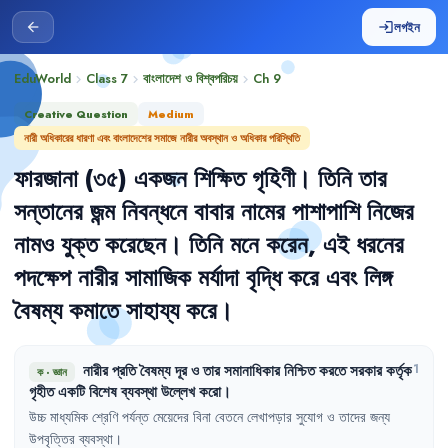
লগইন
arrow_back
login
EduWorld
Class 7
বাংলাদেশ ও বিশ্বপরিচয়
Ch
9
chevron_right
chevron_right
chevron_right
Creative Question
Medium
নারী অধিকারের ধারণা এবং বাংলাদেশের সমাজে নারীর অবস্থান ও অধিকার পরিস্থিতি
ফারজানা
(৩৫)
একজন
শিক্ষিত
গৃহিণী
।
তিনি
তার
সন্তানের
জন্ম
নিবন্ধনে
বাবার
নামের
পাশাপাশি
নিজের
নামও
যুক্ত
করেছেন
।
তিনি
মনে
করেন
,
এই
ধরনের
পদক্ষেপ
নারীর
সামাজিক
মর্যাদা
বৃদ্ধি
করে
এবং
লিঙ্গ
বৈষম্য
কমাতে
সাহায্য
করে
।
নারীর
প্রতি
বৈষম্য
দূর
ও
তার
সমানাধিকার
নিশ্চিত
করতে
সরকার
কর্তৃক
1
ক
·
জ্ঞান
গৃহীত
একটি
বিশেষ
ব্যবস্থা
উল্লেখ
করো
।
উচ্চ
মাধ্যমিক
শ্রেণি
পর্যন্ত
মেয়েদের
বিনা
বেতনে
লেখাপড়ার
সুযোগ
ও
তাদের
জন্য
উপবৃত্তির
ব্যবস্থা
।