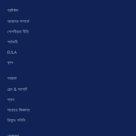
প্রতিষ্ঠান
আমাদের সম্পর্কে
গোপনীয়তা নীতি
শর্তাবলী
EULA
ব্লগ
সহায়তা
হেল্প & সাপোর্ট
প্লান
সচরাচর জিজ্ঞাস্য
রিফান্ড পলিসি