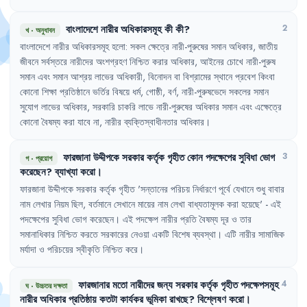
বাংলাদেশে
নারীর
অধিকারসমূহ
কী
কী
?
2
খ
·
অনুধাবন
বাংলাদেশে
নারীর
অধিকারসমূহ
হলো
:
সকল
ক্ষেত্রে
নারী-পুরুষের
সমান
অধিকার
,
জাতীয়
জীবনে
সর্বস্তরে
নারীদের
অংশগ্রহণ
নিশ্চিত
করার
অধিকার
,
আইনের
চোখে
নারী-পুরুষ
সমান
এবং
সমান
আশ্রয়
লাভের
অধিকারী
,
বিনোদন
বা
বিশ্রামের
স্থানে
প্রবেশ
কিংবা
কোনো
শিক্ষা
প্রতিষ্ঠানে
ভর্তির
বিষয়ে
ধর্ম
,
গোষ্ঠী
,
বর্ণ
,
নারী-পুরুষভেদে
সকলের
সমান
সুযোগ
লাভের
অধিকার
,
সরকারি
চাকরি
লাভে
নারী-পুরুষের
অধিকার
সমান
এবং
এক্ষেত্রে
কোনো
বৈষম্য
করা
যাবে
না
,
নারীর
ব্যক্তিস্বাধীনতার
অধিকার
।
ফারজানা
উদ্দীপকে
সরকার
কর্তৃক
গৃহীত
কোন
পদক্ষেপের
সুবিধা
ভোগ
3
গ
·
প্রয়োগ
করেছেন
?
ব্যাখ্যা
করো
।
ফারজানা
উদ্দীপকে
সরকার
কর্তৃক
গৃহীত
'
সন্তানের
পরিচয়
নির্ধারণে
পূর্বে
যেখানে
শুধু
বাবার
নাম
লেখার
নিয়ম
ছিল
,
বর্তমানে
সেখানে
মায়ের
নাম
লেখা
বাধ্যতামূলক
করা
হয়েছে
'
- 
এই
পদক্ষেপের
সুবিধা
ভোগ
করেছেন
।
এই
পদক্ষেপ
নারীর
প্রতি
বৈষম্য
দূর
ও
তার
সমানাধিকার
নিশ্চিত
করতে
সরকারের
নেওয়া
একটি
বিশেষ
ব্যবস্থা
।
এটি
নারীর
সামাজিক
মর্যাদা
ও
পরিচয়ের
স্বীকৃতি
নিশ্চিত
করে
।
ফারজানার
মতো
নারীদের
জন্য
সরকার
কর্তৃক
গৃহীত
পদক্ষেপসমূহ
4
ঘ
·
উচ্চতর দক্ষতা
নারীর
অধিকার
প্রতিষ্ঠায়
কতটা
কার্যকর
ভূমিকা
রাখছে
?
বিশ্লেষণ
করো
।