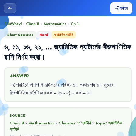
লগইন
arrow_back
login
EduWorld
Class 8
Mathematics
Ch
1
chevron_right
chevron_right
chevron_right
Short Question
Hard
জ্যামিতিক প্যাটার্ন
৬
,
১১
,
১৬
,
২১
,
...
জ্যামিতিক
প্যাটার্নের
বীজগাণিতিক
রাশি
নির্ণয়
করো
।
ANSWER
এই
প্যাটার্নে
পাশাপাশি
দুটি
পদের
পার্থক্য
৫
।
প্রথম
পদ
৬
।
সুতরাং
,
বীজগাণিতিক
রাশিটি
হবে
৫ক
+ 
(৬
- 
৫)
= 
৫ক
+ 
১
।
SOURCE
Class 8
›
Mathematics
›
Chapter
1
:
প্যাটার্ন
›
Topic:
জ্যামিতিক
প্যাটার্ন