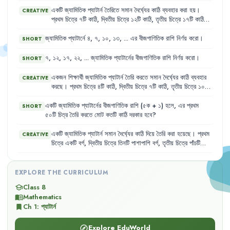
একটি
জ্যামিতিক
প্যাটার্ন
তৈরিতে
সমান
দৈর্ঘ্যের
কাঠি
ব্যবহার
করা
হয়
।
CREATIVE
প্রথম
চিত্রে
৭টি
কাঠি
,
দ্বিতীয়
চিত্রে
১২টি
কাঠি
,
তৃতীয়
চিত্রে
১৭টি
কাঠি
এবং
চতুর্থ
চিত্রে
২২টি
কাঠি
ব্যবহার
করা
হয়
।
জ্যামিতিক
প্যাটার্নে
৪
,
৭
,
১০
,
১৩
,
...
এর
বীজগাণিতিক
রাশি
নির্ণয়
করো
।
SHORT
৭
,
১২
,
১৭
,
২২
,
...
জ্যামিতিক
প্যাটার্নের
বীজগাণিতিক
রাশি
নির্ণয়
করো
।
SHORT
একজন
শিক্ষার্থী
জ্যামিতিক
প্যাটার্ন
তৈরি
করতে
সমান
দৈর্ঘ্যের
কাঠি
ব্যবহার
CREATIVE
করছে
।
প্রথম
চিত্রে
৪টি
কাঠি
,
দ্বিতীয়
চিত্রে
৭টি
কাঠি
,
তৃতীয়
চিত্রে
১০টি
কাঠি
।
একটি
জ্যামিতিক
প্যাটার্নের
বীজগাণিতিক
রাশি
(৫ক
+
১)
হলে
,
এর
প্রথম
SHORT
৫০টি
চিত্র
তৈরি
করতে
মোট
কতটি
কাঠি
দরকার
হবে
?
একটি
জ্যামিতিক
প্যাটার্ন
সমান
দৈর্ঘ্যের
কাঠি
দিয়ে
তৈরি
করা
হয়েছে
।
প্রথম
CREATIVE
চিত্রে
একটি
বর্গ
,
দ্বিতীয়
চিত্রে
তিনটি
পাশাপাশি
বর্গ
,
তৃতীয়
চিত্রে
পাঁচটি
পাশাপাশি
বর্গ
।
EXPLORE THE CURRICULUM
Class 8
school
Mathematics
menu_book
Ch
1
:
প্যাটার্ন
bookmark
Explore EduWorld
explore