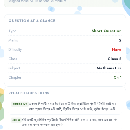
Aligned to the NCTB national curriculum.
QUESTION AT A GLANCE
Short Question
Type
2
Marks
Hard
Difficulty
Class 8
Class
Mathematics
Subject
Ch
1
Chapter
RELATED QUESTIONS
একদল
শিক্ষার্থী
সমান
দৈর্ঘ্যের
কাঠি
দিয়ে
জ্যামিতিক
প্যাটার্ন
তৈরি
করছিল
।
CREATIVE
তারা
প্রথম
চিত্রে
৬টি
কাঠি
,
দ্বিতীয়
চিত্রে
১১টি
কাঠি
,
তৃতীয়
চিত্রে
১৬টি
কাঠি
ব্যবহার
করল
।
যদি
একটি
জ্যামিতিক
প্যাটার্নের
বীজগাণিতিক
রাশি
৫ক
+
২
হয়
,
তবে
এর
৩য়
পদ
MCQ
এবং
৫ম
পদের
যোগফল
কত
হবে
?