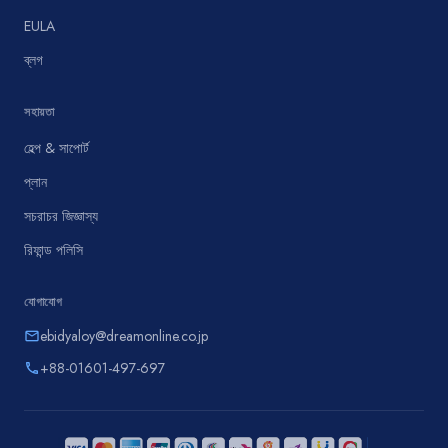
EULA
ব্লগ
সহায়তা
হেল্প & সাপোর্ট
প্লান
সচরাচর জিজ্ঞাস্য
রিফান্ড পলিসি
যোগাযোগ
ebidyaloy@dreamonline.co.jp
email
+88-01601-497-697
phone