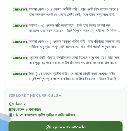
একবার
সে
এই
বিষয়ে
প্রতিবাদ
করলে
তাকে
বলা
হয়
,
'
নারী
হিসেবে
তোমার
এই
পরিমাণ
মজুরিই
যথেষ্ট
।'
সালমা
বেগম
(৩০)
একজন
কর্মজীবী
নারী
।
তার
একটি
শিশু
সন্তান
আছে
।
CREATIVE
তার
কর্মস্থলে
একটি
ডে-কেয়ার
সেন্টার
নেই
,
ফলে
তাকে
সন্তানকে
বাড়িতে
রেখে
কাজ
করতে
হয়
,
যা
তার
জন্য
মানসিক
চাপ
সৃষ্টি
করে
।
সামিনা
(২৫)
একজন
নারী
উদ্যোক্তা
।
তিনি
তার
নিজের
ব্যবসা
শুরু
CREATIVE
করেছেন
এবং
সফল
হয়েছেন
।
তিনি
বিশ্বাস
করেন
যে
,
নারীদের
যদি
শিক্ষা
,
প্রশিক্ষণ
,
চলাফেরা
ও
মতপ্রকাশের
সুযোগ-সুবিধা
দেওয়া
হয়
তবে
তারা
বিভিন্ন
ক্ষেত্রে
গুরুত্বপূর্ণ
ভূমিকা
রাখতে
পারবে
।
সালমা
বেগম
(৭২)
একজন
অসুস্থ
প্রবীণ
নারী
।
তার
পরিবারের
সদস্যরা
তার
CREATIVE
শারীরিক
অসুস্থতাকে
খুব
বেশি
গুরুত্ব
দেয়
না
।
তিনি
প্রায়ই
অনুভব
করেন
যে
তার
পরিবারের
সদস্যরা
তাকে
বোঝা
মনে
করে
।
ফলে
সালমা
বেগম
মানসিকভাবে
ভেঙে
পড়েছেন
এবং
তার
স্মৃতি
বিভ্রম
দেখা
দিচ্ছে
।
গ্রামের
একটি
পরিবারে
কন্যাশিশুকে
বোঝা
হিসেবে
গণ্য
করা
হয়
।
তারা
মনে
CREATIVE
করে
পুত্র
বড়
হয়ে
বাবা-মাকে
উপার্জন
করে
খাওয়াবে
,
সংসারের
হাল
ধরবে
।
অন্যদিকে
কন্যা
বিয়ের
পর
স্বামী
বা
শ্বশুরবাড়ি
চলে
যাবে
,
উপরন্তু
তাকে
বিয়ে
দিতে
গিয়ে
পিতামাতাকে
অনেক
টাকা
খরচ
করতে
হবে
।
এই
মনোভাব
মিতা
(২৫)
একজন
গ্রামীণ
নারী
।
সে
ভালো
ছাত্রী
হওয়া
সত্ত্বেও
অষ্টম
CREATIVE
থেকেই
তারা
পুত্রসন্তানকে
কন্যাসন্তানের
চেয়ে
অধিক
গুরুত্ব
দেয়
।
শ্রেণি
পর্যন্ত
পড়ার
পর
তার
পরিবার
তাকে
বিয়ে
দিয়ে
দেয়
।
মিতার
ইচ্ছা
ছিল
উচ্চশিক্ষা
গ্রহণ
করে
একজন
শিক্ষিকা
হওয়ার
।
এখন
সে
তার
স্বপ্ন
পূরণ
করতে
পারছে
না
।
EXPLORE THE CURRICULUM
Class 7
school
বাংলাদেশ ও বিশ্বপরিচয়
menu_book
Ch
9
:
বাংলাদেশে প্রবীণ ব্যক্তি ও নারীর অধিকার
bookmark
Explore EduWorld
explore