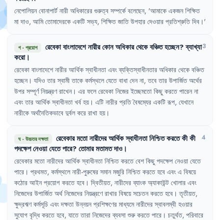
নেপোলিয়ন
বোনাপার্ট
নারী
অধিকারের
গুরুত্ব
সম্পর্কে
বলেছেন
,
'
আমাকে
একজন
শিক্ষিত
মা
দাও
,
আমি
তোমাদেরকে
একটি
সভ্য
,
শিক্ষিত
জাতি
উপহার
দেওয়ার
প্রতিশ্রুতি
দিব
।'
রেবেকা
বাংলাদেশে
নারীর
কোন
অধিকার
থেকে
বঞ্চিত
হচ্ছেন
?
ব্যাখ্যা
3
গ
·
প্রয়োগ
করো
।
রেবেকা
বাংলাদেশে
নারীর
আর্থিক
স্বাধীনতা
এবং
ব্যক্তিস্বাধীনতার
অধিকার
থেকে
বঞ্চিত
হচ্ছেন
।
যদিও
তার
স্বামী
তাকে
কর্মস্থলে
যেতে
বাধা
দেন
না
,
তবে
তার
উপার্জিত
অর্থের
উপর
সম্পূর্ণ
নিয়ন্ত্রণ
রাখেন
।
এর
ফলে
রেবেকা
নিজের
ইচ্ছেমতো
কিছু
করতে
পারেন
না
এবং
তার
আর্থিক
স্বাধীনতা
খর্ব
হয়
।
এটি
নারীর
প্রতি
বৈষম্যের
একটি
রূপ
,
যেখানে
নারীকে
অর্থনৈতিকভাবে
দুর্বল
করে
রাখা
হয়
।
রেবেকার
মতো
নারীদের
আর্থিক
স্বাধীনতা
নিশ্চিত
করতে
কী
কী
4
ঘ
·
উচ্চতর দক্ষতা
পদক্ষেপ
নেওয়া
যেতে
পারে
?
তোমার
মতামত
দাও
।
রেবেকার
মতো
নারীদের
আর্থিক
স্বাধীনতা
নিশ্চিত
করতে
বেশ
কিছু
পদক্ষেপ
নেওয়া
যেতে
পারে
।
প্রথমত
,
কর্মস্থলে
নারী-পুরুষের
সমান
মজুরি
নিশ্চিত
করতে
হবে
এবং
এ
বিষয়ে
কঠোর
আইন
প্রয়োগ
করতে
হবে
।
দ্বিতীয়ত
,
নারীদের
ব্যাংক
অ্যাকাউন্ট
খোলার
এবং
নিজেদের
উপার্জিত
অর্থ
নিজেদের
নিয়ন্ত্রণে
রাখার
বিষয়ে
সচেতন
করতে
হবে
।
তৃতীয়ত
,
ক্ষুদ্রঋণ
কর্মসূচি
এবং
দক্ষতা
উন্নয়ন
প্রশিক্ষণের
মাধ্যমে
নারীদের
স্বাবলম্বী
হওয়ার
সুযোগ
বৃদ্ধি
করতে
হবে
,
যাতে
তারা
নিজেদের
ব্যবসা
শুরু
করতে
পারে
।
চতুর্থত
,
পরিবারে