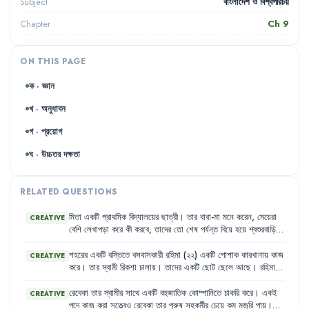
বাংলাদেশ ও বিশ্বপরিচয়
Subject
Ch
9
Chapter
ON THIS PAGE
ক · জ্ঞান
খ · অনুধাবন
গ · প্রয়োগ
ঘ · উচ্চতর দক্ষতা
RELATED QUESTIONS
মিতা
একটি
প্রাথমিক
বিদ্যালয়ের
ছাত্রী
।
তার
বাবা-মা
মনে
করেন
,
মেয়েরা
CREATIVE
বেশি
লেখাপড়া
করে
কী
করবে
,
তাদের
তো
শেষ
পর্যন্ত
বিয়ে
হয়ে
শ্বশুরবাড়ি
যেতে
হবে
।
তাই
তারা
মিতার
পড়ালেখার
ব্যাপারে
তেমন
গুরুত্ব
দেন
না
।
শহরের
একটি
বস্তিতে
বসবাসকারী
রহিমা
(২২)
একটি
পোশাক
কারখানায়
কাজ
CREATIVE
করে
।
তার
স্বামী
রিকশা
চালায়
।
তাদের
একটি
ছোট
ছেলে
আছে
।
রহিমার
স্বামী
চায়
না
সে
কাজ
করুক
,
কারণ
সে
মনে
করে
নারীদের
কাজ
করা
উচিত
নয়
।
কিন্তু
রহিমার
আয়
ছাড়া
তাদের
সংসার
চালানো
কঠিন
।
রেবেকা
তার
স্বামীর
সাথে
একটি
বহুজাতিক
কোম্পানিতে
চাকরি
করে
।
একই
CREATIVE
পদে
কাজ
করা
সত্ত্বেও
রেবেকা
তার
পুরুষ
সহকর্মীর
চেয়ে
কম
মজুরি
পায়
।