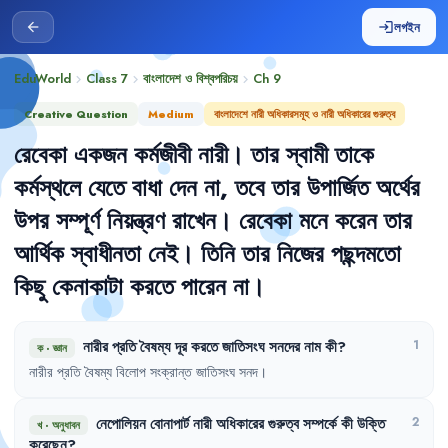
লগইন
arrow_back
login
EduWorld
Class 7
বাংলাদেশ ও বিশ্বপরিচয়
Ch
9
chevron_right
chevron_right
chevron_right
Creative Question
Medium
বাংলাদেশে নারী অধিকারসমূহ ও নারী অধিকারের গুরুত্ব
রেবেকা
একজন
কর্মজীবী
নারী
।
তার
স্বামী
তাকে
কর্মস্থলে
যেতে
বাধা
দেন
না
,
তবে
তার
উপার্জিত
অর্থের
উপর
সম্পূর্ণ
নিয়ন্ত্রণ
রাখেন
।
রেবেকা
মনে
করেন
তার
আর্থিক
স্বাধীনতা
নেই
।
তিনি
তার
নিজের
পছন্দমতো
কিছু
কেনাকাটা
করতে
পারেন
না
।
নারীর
প্রতি
বৈষম্য
দূর
করতে
জাতিসংঘ
সনদের
নাম
কী
?
1
ক
·
জ্ঞান
নারীর
প্রতি
বৈষম্য
বিলোপ
সংক্রান্ত
জাতিসংঘ
সনদ
।
নেপোলিয়ন
বোনাপার্ট
নারী
অধিকারের
গুরুত্ব
সম্পর্কে
কী
উক্তি
2
খ
·
অনুধাবন
করেছেন
?