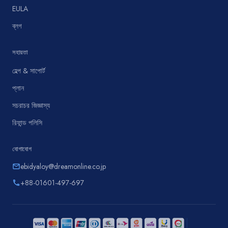
EULA
ব্লগ
সহায়তা
হেল্প & সাপোর্ট
প্লান
সচরাচর জিজ্ঞাস্য
রিফান্ড পলিসি
যোগাযোগ
ebidyaloy@dreamonline.co.jp
email
+88-01601-497-697
phone