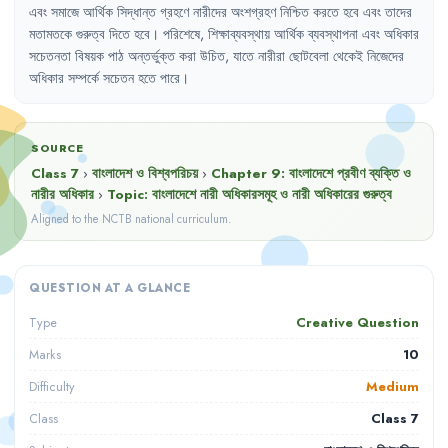
এবং
সমাজে
আর্থিক
সিদ্ধান্ত
গ্রহণে
নারীদের
অংশগ্রহণ
নিশ্চিত
করতে
হবে
এবং
তাদের
মতামতকে
গুরুত্ব
দিতে
হবে
।
পরিশেষে
,
শিক্ষাব্যবস্থায়
আর্থিক
ব্যবস্থাপনা
এবং
অধিকার
সচেতনতা
বিষয়ক
পাঠ
অন্তর্ভুক্ত
করা
উচিত
,
যাতে
নারীরা
ছোটবেলা
থেকেই
নিজেদের
অধিকার
সম্পর্কে
সচেতন
হতে
পারে
।
SOURCE
Class 7
›
বাংলাদেশ ও বিশ্বপরিচয়
›
Chapter
9
:
বাংলাদেশে প্রবীণ ব্যক্তি ও
নারীর অধিকার
›
Topic:
বাংলাদেশে নারী অধিকারসমূহ ও নারী অধিকারের গুরুত্ব
Aligned to the NCTB national curriculum.
QUESTION AT A GLANCE
Creative Question
Type
10
Marks
Medium
Difficulty
Class 7
Class